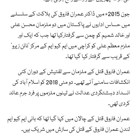
جون 2015ء میں ڈاکٹر عمران فاروق کی ہلاکت کے سلسلے
میں حساس اداروں نے پاکستان میں دو ملزمان محسن علی
اور خالد شمیم کو چمن سے گرفتارکیا تھا جب کہ ایک اور
ملزم معظم علی کو کراچی میں ایم کیو ایم کے مرکز ‘نائن زیرو’
کے قریب سے گرفتار کیا گیا تھا۔
عمران فاروق قتل کے ملزمان سے تفتیش کے دوران کئی
انکشافات سامنے آئے تھے۔ دو مئی 2018 کو اسلام آباد کی
انسداد دہشتگردی عدالت نے تینوں ملزموں پر فرد جرم عائد
کردی تھی۔
عمران فاروق قتل کے چالان میں کہا گیا تھا کہ بانی ایم کیو ایم
لندن عمران فاروق کے قتل کی سازش میں شریک ہیں۔