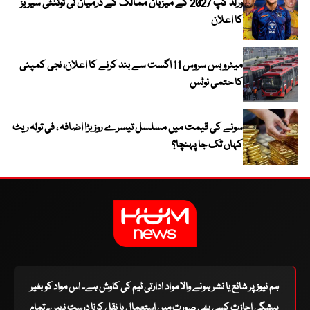
ورلڈ کپ 2027 کے میزبان ممالک کے درمیان ٹی ٹوئنٹی سیریز
کا اعلان
میٹرو بس سروس 11 اگست سے بند کرنے کا اعلان، نجی کمپنی
کا حتمی نوٹس
سونے کی قیمت میں مسلسل تیسرے روز بڑا اضافہ ، فی تولہ ریٹ
کہاں تک جا پہنچا؟
ہم نیوز پر شائع یا نشر ہونے والا مواد ادارتی ٹیم کی کاوش ہے۔ اس مواد کو بغیر
پیشگی اجازت کسی بھی صورت میں استعمال یا نقل کرنا درست نہیں۔ تمام