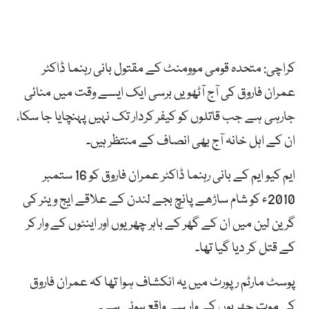
کراچی: متحدہ قومی موومنٹ کے مقتول بانی رہنما ڈاکٹر
عمران فاروق کی آج آٹھویں برسی ایک ایسے وقت میں منائی
جارہی ہے جب قاتلوں کو کیفر کردار تک نہیں پہنچایا جا سکا،
ان کے اہل خانہ آج بھی انصاف کے منتظر ہیں۔
ایم کیو ایم کے بانی رہنما ڈاکٹر عمران فاروق کو 16 ستمبر
2010ء کو شام ساڑھے پانچ بجے لندن کے علاقے ایج ویئر کی
گرین لین میں ان کے گھر کے باہر چھریوں اور اینٹوں کے وار کر
کے قتل کر دیا گیا تھا۔
پوسٹ مارٹم رپورٹ میں یہ انکشاف ہوا تھا کہ عمران فاروق
کی موت چھریوں کے وار سے واقع ہوئی ہے۔