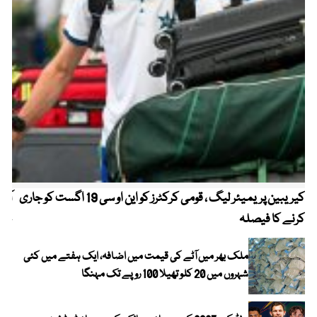
کیریبین پریمیئر لیگ ، قومی کرکٹرز کو این او سی 19 اگست کو جاری
آز
کرنے کا فیصلہ
چھی
ملک بھر میں آٹے کی قیمت میں اضافہ، ایک ہفتے میں کئی
شہروں میں 20 کلو تھیلا 100 روپے تک مہنگا