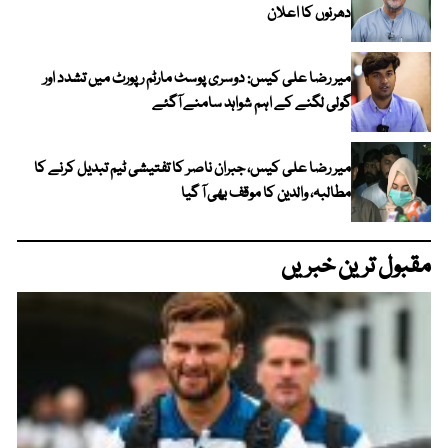
دھرنوں کا اعلان
میر رضا علی کیس: دوسری پوسٹ مارٹم رپورٹ میں تشدد اور
گولی لگنے کے اہم شواہد سامنے آگئے
میر رضا علی کیس، جبران ناصر کا تفتیشی ٹیم تبدیل کرنے کا
مطالبہ، والدین کا موقف بھی آ گیا
مقبول ترین خبریں