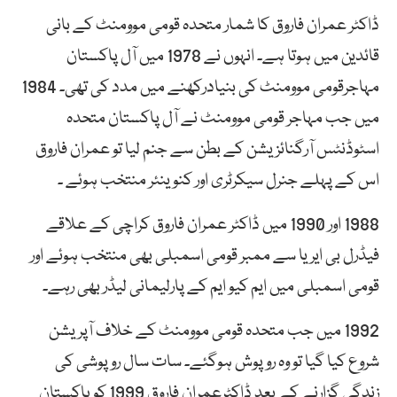
ڈاکٹر عمران فاروق کا شمار متحدہ قومی موومنٹ کے بانی
قائدین میں ہوتا ہے۔ انہوں نے 1978 میں آل پاکستان
مہاجرقومی موومنٹ کی بنیادرکھنے میں مدد کی تھی۔ 1984
میں جب مہاجر قومی موومنٹ نے آل پاکستان متحدہ
اسٹوڈنٹس آرگنائزیشن کے بطن سے جنم لیا تو عمران فاروق
اس کے پہلے جنرل سیکرٹری اور کنوینئر منتخب ہوئے ۔
1988 اور 1990 میں ڈاکٹر عمران فاروق کراچی کے علاقے
فیڈرل بی ایریا سے ممبر قومی اسمبلی بھی منتخب ہوئے اور
قومی اسمبلی میں ایم کیو ایم کے پارلیمانی لیڈر بھی رہے۔
1992 میں جب متحدہ قومی موومنٹ کے خلاف آپریشن
شروع کیا گیا تو وہ روپوش ہوگئے۔ سات سال روپوشی کی
زندگی گزارنے کے بعد ڈاکٹرعمران فاروق 1999 کو پاکستان