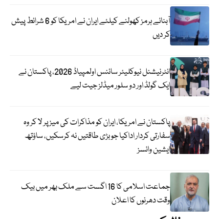
آبنائے ہرمز کھولنے کیلئے ایران نے امریکا کو 6 شرائط پیش
کر دیں
انٹرنیشنل نیوکلیئر سائنس اولمپیاڈ 2026، پاکستان نے
ایک گولڈ اور دو سلور میڈلز جیت لیے
پاکستان نے امریکا، ایران کو مذاکرات کی میز پر لا کر وہ
سفارتی کردار اداکیا جو بڑی طاقتیں نہ کرسکیں، ساؤتھ
ایشین وائسز
جماعت اسلامی کا 16 اگست سے ملک بھر میں بیک
وقت دھرنوں کا اعلان