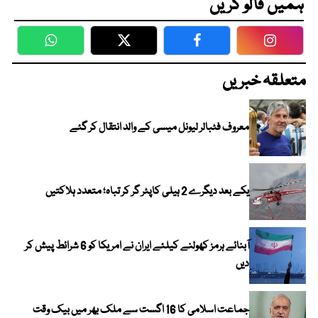
ہمیں فالو کریں
WhatsApp
Twitter
Facebook
Faceboo
متعلقہ خبریں
معروف فٹبالر لیونل میسی کے والد انتقال کر گئے
یکے بعد دیگرے 2 ہیلی کاپٹر گر کر تباہ؛ متعدد ہلاکتیں
آبنائے ہرمز کھولنے کیلئے ایران نے امریکا کو 6 شرائط پیش کر
دیں
جماعت اسلامی کا 16 اگست سے ملک بھر میں بیک وقت