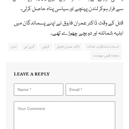
سے فرار ہوکر لندن پہنچے اور سیاسی پناہ حاصل کرلی۔
قتل کے وقت ڈاکٹر عمران فاروق نے اپنے پسماندگان میں
اہلیہ شمائلہ اور دو بچے چھوڑے تھے۔
انسداد دہشتگردی عدالت
ڈاکٹر عمران فاروق
کراچی
گرین لین
لندن
متحدہ قومی موومنٹ
LEAVE A REPLY