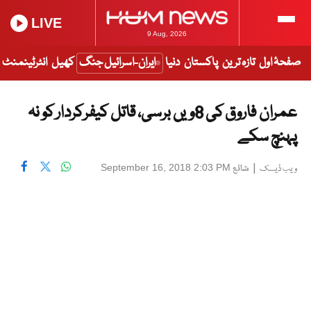
LIVE
9 Aug, 2026
صفحۂ اول
تازہ ترین
پاکستان
دنیا
ایران-اسرائیل جنگ
کھیل
انٹرٹینمنٹ
عمران فاروق کی 8ویں برسی، قاتل کیفرکردار کو نہ
پہنچ سکے
|
شائع
September 16, 2018 2:03 PM
ویب ڈیسک