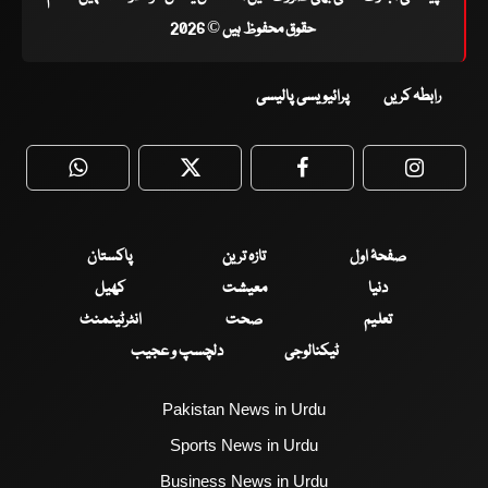
حقوق محفوظ ہیں © 2026
رابطہ کریں
پرائیویسی پالیسی
WhatsApp
Twitter
Facebook
Faceboo
صفحۂ اول
تازہ ترین
پاکستان
دنیا
معیشت
کھیل
تعلیم
صحت
انٹرٹینمنٹ
ٹیکنالوجی
دلچسپ و عجیب
Pakistan News in Urdu
Sports News in Urdu
Business News in Urdu