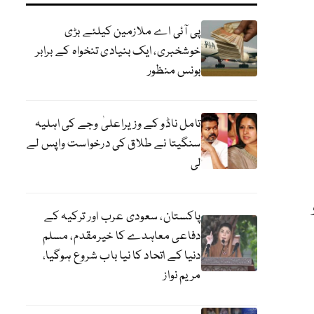
پی آئی اے ملازمین کیلئے بڑی
خوشخبری، ایک بنیادی تنخواہ کے برابر
بونس منظور
تامل ناڈو کے وزیراعلیٰ وجے کی اہلیہ
سنگیتا نے طلاق کی درخواست واپس لے
لی
پاکستان، سعودی عرب اور ترکیہ کے
دفاعی معاہدے کا خیرمقدم، مسلم
دنیا کے اتحاد کا نیا باب شروع ہوگیا،
مریم نواز