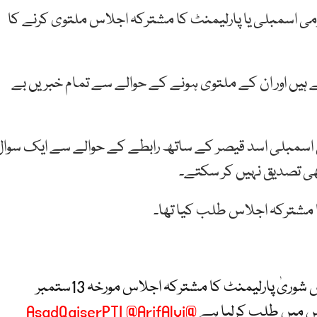
ی اسمبلی یا پارلیمنٹ کا مشترکہ اجلاس ملتوی کرنے کا
 ہیں اور ان کے ملتوی ہونے کے حوالے سے تمام خبریں بے
ی اسمبلی اسد قیصر کے ساتھ رابطے کے حوالے سے ایک سوال
ھی تصدیق نہیں کر سکتے۔
صدر مملکت اسلامی جمہوریہ پاکستان نے مجلس شوریٰ پارلیمنٹ کا مشترکہ اجلاس مورخہ 13ستمبر
@ArifAlvi
@AsadQaiserPTI