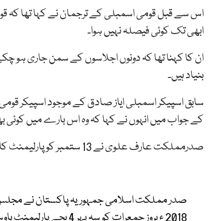
اس سے قبل قومی اسمبلی کے ترجمان نے کہا تھا کہ قوم
ابھی تک کوئی فیصلہ نہیں ہوا۔
ان کا کہنا تھا کہ دونوں اجلاسوں کے سمن جاری ہو چکے
بنیاد ہیں۔
سابق اسپیکر اسمبلی ایاز صادق کے موجود اسپیکر قوم
کے جواب میں انہوں نے کہا کہ وہ اس بارے میں کوئی ب
صدرمملکت عارف علوی نے 13 ستمبر کو پارلیمنٹ کا مشترکہ اجلاس طلب کیا تھا۔
2018 ء بروز جمعرات کو سہ پہر 4 بجے پارلیمنٹ ہاوس میں طلب کرلیا ہے