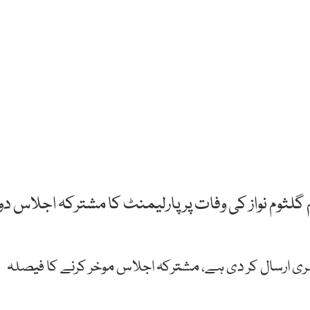
 گلثوم نواز کی وفات پر پارلیمنٹ کا مشترکہ اجلاس دو
 سمری ارسال کر دی ہے، مشترکہ اجلاس موخر کرنے کا فیصلہ