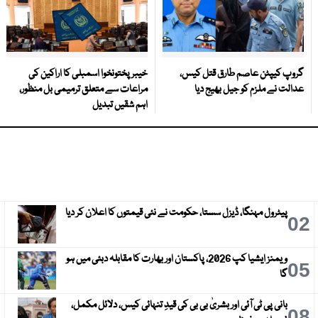
گروپ کیپٹن عاصم طارق قتل کیس،
خیبرپختونخوا اسمبلی کا اراکین کی
عدالت نے ملزم کو جیل بھیج دیا
مراعات سے متعلق ترمیمی بل منظور،
اہم شقیں تبدیل
پیٹرول مہنگا، ڈیزل سستا، حکومت نے نئی قیمتوں کا اعلان کر دیا
3
02
ویمنز ایشیا کپ 2026، پاکستان اور بھارت کا مقابلہ دبئی میں ہو
6
05
گا
بانی پی ٹی آئی اور بشریٰ بی بی کی قیدِ تنہائی کیس، دلائل مکمل،
9
08