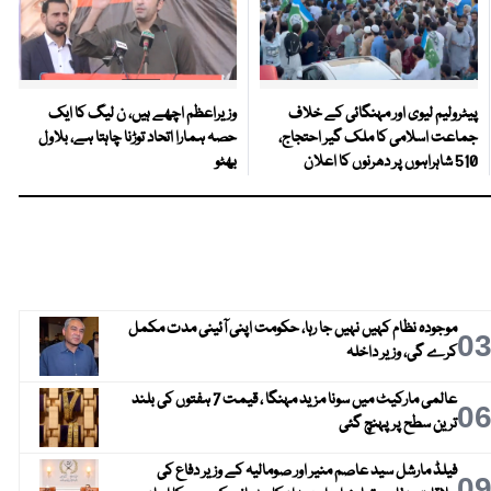
پیٹرولیم لیوی اور مہنگائی کے خلاف
وزیراعظم اچھے ہیں، ن لیگ کا ایک
جماعت اسلامی کا ملک گیر احتجاج،
حصہ ہمارا اتحاد توڑنا چاہتا ہے، بلاول
510 شاہراہوں پر دھرنوں کا اعلان
بھٹو
موجودہ نظام کہیں نہیں جا رہا، حکومت اپنی آئینی مدت مکمل
0
کرے گی، وزیر داخلہ
عالمی مارکیٹ میں سونا مزید مہنگا ، قیمت 7 ہفتوں کی بلند
0
ترین سطح پر پہنچ گئی
فیلڈ مارشل سید عاصم منیر اور صومالیہ کے وزیر دفاع کی
0