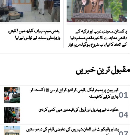
ایدھی ہوم سہراب گوٹھ میں ڈکیتی،
پاکستان، سعودی عرب اور ترکیہ کے
وزیراعلیٰ سندھ نے نوٹس لے لیا
دفاعی معاہدے کا خیرمقدم، مسلم دنیا
کے اتحاد کا نیا باب شروع ہوگیا، مریم نواز
مقبول ترین خبریں
کیریبین پریمیئر لیگ ، قومی کرکٹرز کو این او سی 19 اگست کو
01
جاری کرنے کا فیصلہ
حکومت نے پیٹرول اور ڈیزل کی قیمتوں میں کمی کر دی
04
پشاور ہائیکورٹ نے افغان شہریوں کی عارضی قیام کی درخواستیں
07