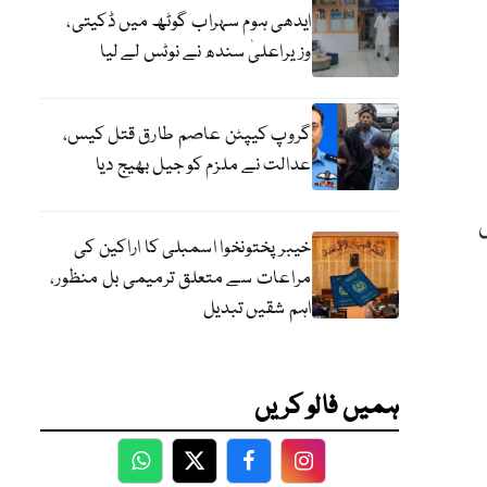
ایدھی ہوم سہراب گوٹھ میں ڈکیتی،
وزیراعلیٰ سندھ نے نوٹس لے لیا
گروپ کیپٹن عاصم طارق قتل کیس،
عدالت نے ملزم کو جیل بھیج دیا
خیبرپختونخوا اسمبلی کا اراکین کی
مراعات سے متعلق ترمیمی بل منظور،
اہم شقیں تبدیل
ہمیں فالو کریں
WhatsApp
Twitter
Facebook
Facebook