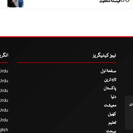
فیصلہ محفوظ
نیوز کیٹیگریز
انگر
صفحۂ اول
Urdu
تازہ ترین
Urdu
پاکستان
Urdu
دنیا
Urdu
اس
معیشت
Urdu
کھیل
Urdu
تعلیم
lish
صحت