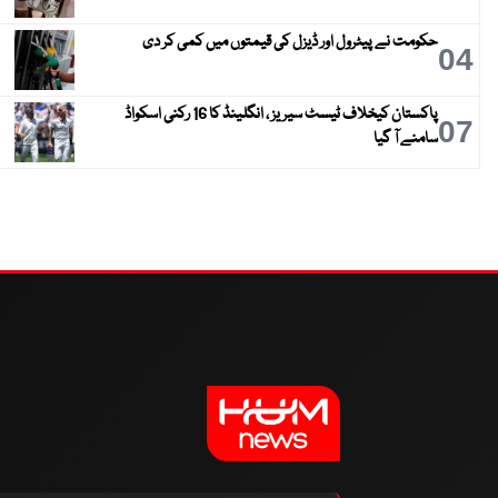
حکومت نے پیٹرول اور ڈیزل کی قیمتوں میں کمی کر دی
04
پاکستان کیخلاف ٹیسٹ سیریز ، انگلینڈ کا 16 رکنی اسکواڈ
07
سامنے آ گیا