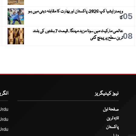
ویمنز ایشیا کپ 2026، پاکستان اور بھارت کا مقابلہ دبئی میں ہو
6
05
گا
عالمی مارکیٹ میں سونا مزید مہنگا ، قیمت 7 ہفتوں کی بلند
9
08
ترین سطح پر پہنچ گئی
نیوز کیٹیگریز
انگر
صفحۂ اول
Urdu
تازہ ترین
Urdu
پاکستان
Urdu