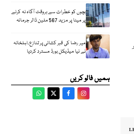
بچوں کو خطرات سے بروقت آگاہ نہ کرنے
پر میٹا پر مزید 567 ملین ڈالر جرمانہ
میر رضا کی قبر کشائی پر تنازع،اہلخانہ
نے نیا میڈیکل بورڈ مسترد کردیا
ہمیں فالو کریں
WhatsApp
Twitter
Facebook
Facebook
L