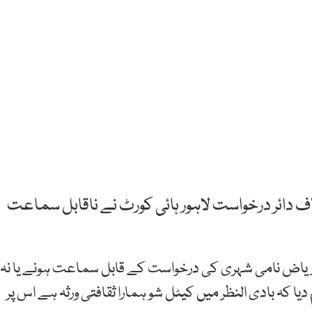
اف دائر درخواست لاہور ہائی کورٹ نے ناقابل سماعت
ض نامی شہری کی درخواست کے قابل سماعت ہونے یا نہ
کہ بادی النظر میں کیٹل شو ہمارا ثقافتی ورثہ ہے اس پر