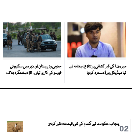
میر رضا کی قبر کشائی پر تنازع،اہلخانہ نے
جنوبی وزیرستان اور دیر میں سکیورٹی
نیا میڈیکل بورڈ مسترد کردیا
فورسز کی کارروائیاں ، 10دہشتگرد ہلاک
پنجاب حکومت نے گندم کی نئی قیمت مقرر کردی
3
02