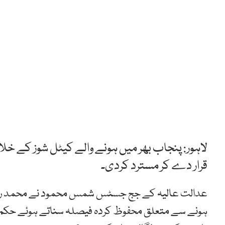
لاہور: پنجاب بھر میں ہونے والے کیٹل شوز کے خل
قرار دے کر مسترد کردی۔
عدالت عالیہ کے جج جسٹس شمس محمود نے محمد ریا
ہونے سے متعلق محفوظ کردہ فیصلہ سناتے ہوئے حکم دیا 