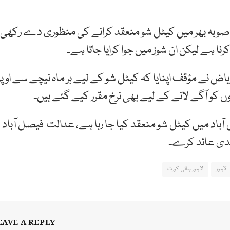
ے صوبہ بھر میں کیٹل شو منعقد کرانے کی منظوری دے رکھی
 ہے لیکن ان شوز میں جوا کرایا جاتا ہے۔
ض نے مؤقف اپنایا کہ کیٹل شو کے لیے ہر ماہ نیچے سے اوپر
وں کو آگے لانے کے لیے بھی نرخ مقرر کیے گئے ہیں۔
کی تھی کہ 10 اگست کو فیصل آباد میں کیٹل شو منعقد کیا جا رہا ہے، عدالت فیصل آباد
ندی عائد کرے۔
لاہور
لاہور ہائی کورٹ
EAVE A REPLY