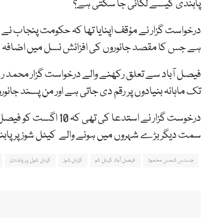
پابندی کیسے لگائی جا سکتی ہے؟
درخواست گزار نے مؤقف اپنایا تھا کہ حکومت پنجاب ن
ہے جس کا مقصد جانوروں کی افزائش نسل میں اضافہ کرنا
فیصل آباد سے تعلق رکھنے والے درخواست گزار محمد ریا
تک ماہانہ بنیادوں پر رقم دی جاتی ہے اور من پسند جانور
درخوست گزار نے استدعا 
سمت دیگر بڑے شہروں میں ہونے والے کیٹل شوز پر پاب
جسٹس شمس محمود
فیصل آباد کیٹل شو
کیٹل شوز
کیٹل شول پر پابندی