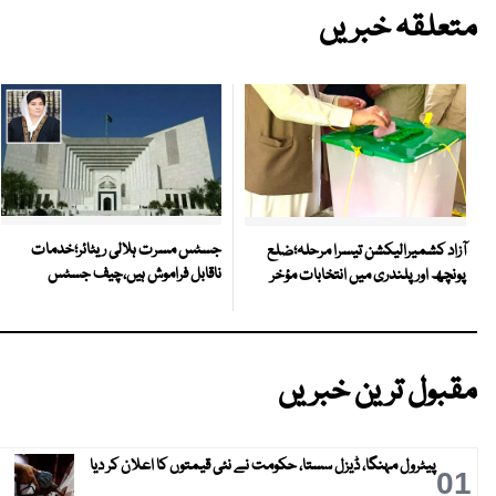
متعلقہ خبریں
جسٹس مسرت ہلالی ریٹائر؛خدمات
آزاد کشمیرالیکشن تیسرا مرحلہ؛ضلع
ناقابل فراموش ہیں،چیف جسٹس
پونچھ اور پلندری میں انتخابات مؤخر
مقبول ترین خبریں
پیٹرول مہنگا، ڈیزل سستا، حکومت نے نئی قیمتوں کا اعلان کر دیا
01