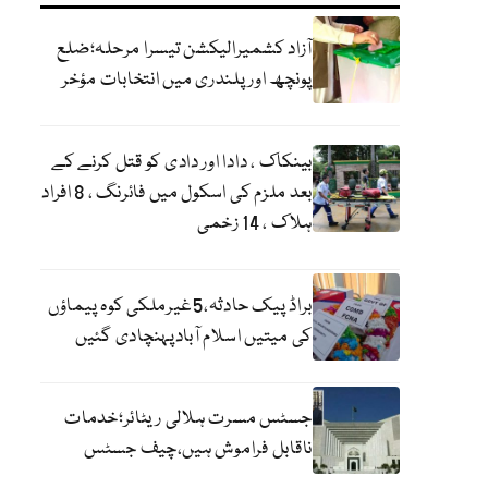
آزاد کشمیرالیکشن تیسرا مرحلہ؛ضلع
پونچھ اور پلندری میں انتخابات مؤخر
بینکاک ، دادا اور دادی کو قتل کرنے کے
بعد ملزم کی اسکول میں فائرنگ ، 8 افراد
ہلاک ، 14 زخمی
براڈ پیک حادثہ،5غیرملکی کوہ پیماؤں
کی میتیں اسلام آبادپہنچادی گئیں
جسٹس مسرت ہلالی ریٹائر؛خدمات
ناقابل فراموش ہیں،چیف جسٹس