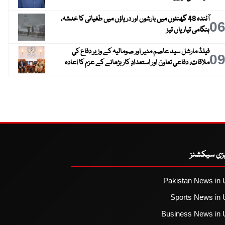
آئندہ 48 گھنٹوں میں بارشوں اور دریاؤں میں طغیانی کا خدشہ،
0
ہنگامی تیاریاں تیز
فیلڈ مارشل سید عاصم منیر اور صومالیہ کے وزیر دفاع کی
0
ملاقات، دفاعی تعاون اور استعدادِ کار بڑھانے کے عزم کا اعادہ
یزی سیکشنز
Pakistan News in 
Sports News in 
Business News in 