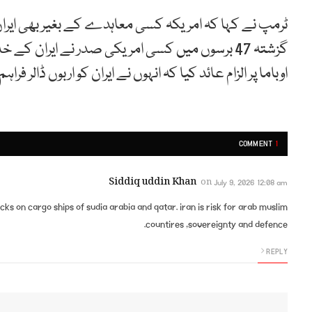
ٹرمپ نے کہا کہ امریکہ کسی معاہدے کے بغیر بھی ایر
گزشتہ 47 برسوں میں کسی امریکی صدر نے ایران کے
اوباما پر الزام عائد کیا کہ انہوں نے ایران کو اربوں ڈالر فراہ
COMMENT
1
Siddiq uddin Khan
on
July 9, 2026 12:08 am
cks on cargo ships of sudia arabia and qatar. iran is risk for arab muslim
countires ,sovereignty and defence.
REPLY