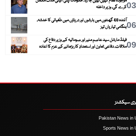
موجودہ نظام کہیں نہیں جا رہا، حکومت اپنی آئینی مدت مکمل
0
کرے گی، وزیر داخلہ
آئندہ 48 گھنٹوں میں بارشوں اور دریاؤں میں طغیانی کا خدشہ،
0
ہنگامی تیاریاں تیز
فیلڈ مارشل سید عاصم منیر اور صومالیہ کے وزیر دفاع کی
0
ملاقات، دفاعی تعاون اور استعدادِ کار بڑھانے کے عزم کا اعادہ
یزی سیکشنز
Pakistan News in 
Sports News in 