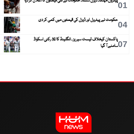
پیٹرول مہنگا، ڈیزل سستا، حکومت نے نئی قیمتوں کا اعلان کر دیا
01
حکومت نے پیٹرول اور ڈیزل کی قیمتوں میں کمی کر دی
04
پاکستان کیخلاف ٹیسٹ سیریز ، انگلینڈ کا 16 رکنی اسکواڈ
07
سامنے آ گیا