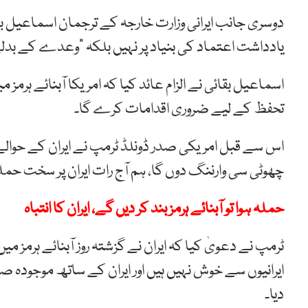
دوسری جانب ایرانی وزارت خارجہ کے ترجمان اسماعیل بقا
یادداشت اعتماد کی بنیاد پر نہیں بلکہ “وعدے کے بدلے
اسماعیل بقائی نے الزام عائد کیا کہ امریکا آبنائے ہرمز م
تحفظ کے لیے ضروری اقدامات کرے گا۔
اس سے قبل امریکی صدر ڈونلڈ ٹرمپ نے ایران کے حوال
چھوٹی سی وارننگ دوں گا، ہم آج رات ایران پر سخت حملہ
حملہ ہوا تو آبنائے ہرمز بند کر دیں گے، ایران کا انتباہ
ٹرمپ نے دعویٰ کیا کہ ایران نے گزشتہ روز آبنائے ہرمز میں
ایرانیوں سے خوش نہیں ہیں اور ایران کے ساتھ موجودہ صو
دیا۔