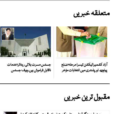
متعلقہ خبریں
جسٹس مسرت ہلالی ریٹائر؛خدمات
آزاد کشمیرالیکشن تیسرا مرحلہ؛ضلع
ناقابل فراموش ہیں،چیف جسٹس
پونچھ اور پلندری میں انتخابات مؤخر
مقبول ترین خبریں