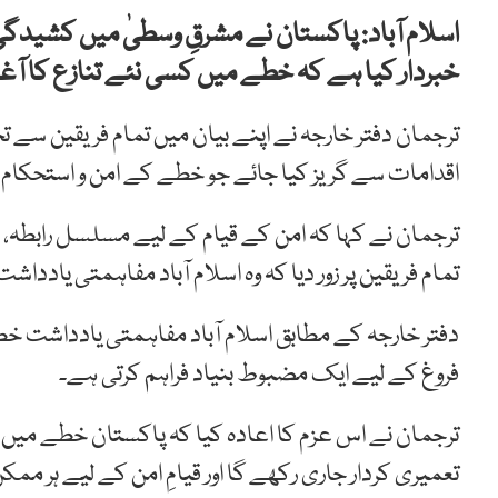
اسلام آباد: پاکستان نے مشرقِ وسطیٰ میں کشیدگ
خبردار کیا ہے کہ خطے میں کسی نئے تنازع کا آغا
ترجمان دفتر خارجہ نے اپنے بیان میں تمام فریقین سے ت
اقدامات سے گریز کیا جائے جو خطے کے امن و استحکام 
ترجمان نے کہا کہ امن کے قیام کے لیے مسلسل رابطہ، مذ
تمام فریقین پر زور دیا کہ وہ اسلام آباد مفاہمتی یاددا
دفتر خارجہ کے مطابق اسلام آباد مفاہمتی یادداشت خطے
فروغ کے لیے ایک مضبوط بنیاد فراہم کرتی ہے۔
ترجمان نے اس عزم کا اعادہ کیا کہ پاکستان خطے میں ا
تعمیری کردار جاری رکھے گا اور قیامِ امن کے لیے ہر ممکن