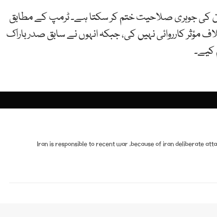
ان کی جوہری صلاحیت ختم کر سکتا ہے۔ ٹرمپ کے مطابق
 خلاف مؤثر کارروائی نہیں کی، جبکہ انہوں نے سابق صدر باراک
م کیے۔
Iran is responsible to recent war ,because of iran deliberate atta