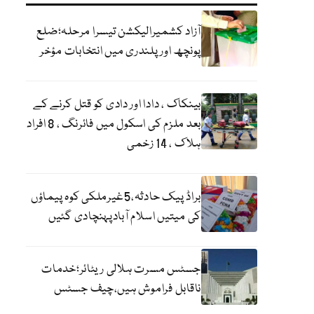
آزاد کشمیرالیکشن تیسرا مرحلہ؛ضلع
پونچھ اور پلندری میں انتخابات مؤخر
بینکاک ، دادا اور دادی کو قتل کرنے کے
بعد ملزم کی اسکول میں فائرنگ ، 8 افراد
ہلاک ، 14 زخمی
براڈ پیک حادثہ،5غیرملکی کوہ پیماؤں
کی میتیں اسلام آبادپہنچادی گئیں
جسٹس مسرت ہلالی ریٹائر؛خدمات
ناقابل فراموش ہیں،چیف جسٹس