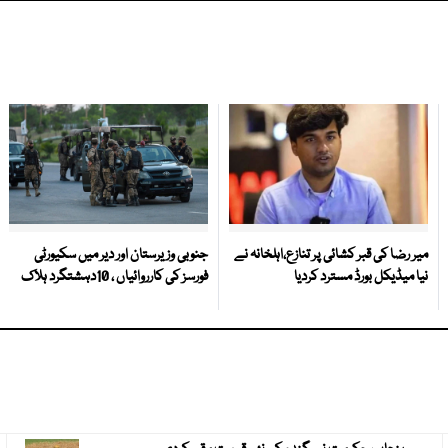
میر رضا کی قبر کشائی پر تنازع،اہلخانہ نے
جنوبی وزیرستان اور دیر میں سکیورٹی
نیا میڈیکل بورڈ مسترد کردیا
فورسز کی کارروائیاں ، 10دہشتگرد ہلاک