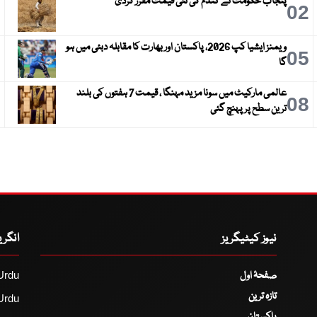
پنجاب حکومت نے گندم کی نئی قیمت مقرر کردی
3
02
ویمنز ایشیا کپ 2026، پاکستان اور بھارت کا مقابلہ دبئی میں ہو
6
05
گا
عالمی مارکیٹ میں سونا مزید مہنگا ، قیمت 7 ہفتوں کی بلند
9
08
ترین سطح پر پہنچ گئی
نیوز کیٹیگریز
انگر
صفحۂ اول
Urdu
تازہ ترین
Urdu
پاکستان