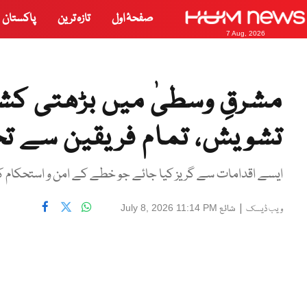
صفحۂ اول
تازہ ترین
پاکستان
7 Aug, 2026
مشرقِ وسطیٰ میں بڑھتی کشی
تشویش، تمام فریقین سے تح
ایسے اقدامات سے گریز کیا جائے جو خطے کے امن و استحکام کو
|
شائع
July 8, 2026 11:14 PM
ویب ڈیسک