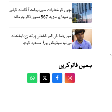
بچوں کو خطرات سے بروقت آگاہ نہ کرنے
پر میٹا پر مزید 567 ملین ڈالر جرمانہ
میر رضا کی قبر کشائی پر تنازع،اہلخانہ
نے نیا میڈیکل بورڈ مسترد کردیا
ہمیں فالو کریں
WhatsApp
Twitter
Facebook
Facebook