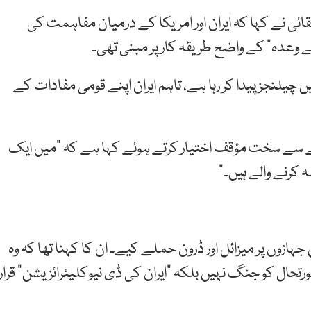
ئی نے کہا کہ ایران اور امریکا کے درمیان مفاہمت کی
 وعدہ” کے واضح طریقہ کار پر مبنی تھی۔
یں چیلنجز پیدا کر رہا ہے، تاہم ایران اپنے قومی مفادات کے
ے سے سخت مؤقف اختیار کرتے ہوئے کہا ہے کہ “میں ایک
 کرنے والے ہیں۔”
 جہازوں پر میزائل اور ڈرون حملے کیے۔ ان کا کہنا تھا کہ وہ
رتحال کو جنگ نہیں بلکہ “ایران کی ڈی نیوکلیئرائزیشن” قرار