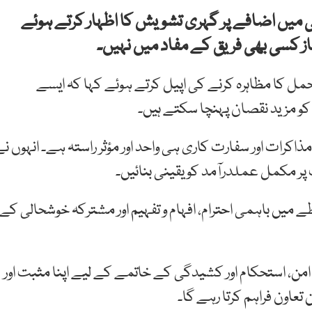
ی میں اضافے پر گہری تشویش کا اظہار کرتے ہوئے
ز کسی بھی فریق کے مفاد میں نہیں۔
حمل کا مظاہرہ کرنے کی اپیل کرتے ہوئے کہا کہ ایسے
کو مزید نقصان پہنچا سکتے ہیں۔
اکرات اور سفارت کاری ہی واحد اور مؤثر راستہ ہے۔ انہوں نے
شت پر مکمل عملدرآمد کو یقینی بنائیں۔
 میں باہمی احترام، افہام و تفہیم اور مشترکہ خوشحالی کے
من، استحکام اور کشیدگی کے خاتمے کے لیے اپنا مثبت اور
 تعاون فراہم کرتا رہے گا۔