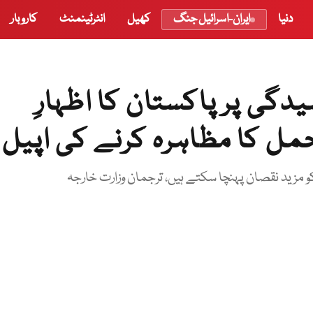
دنیا
ایران-اسرائیل جنگ
کھیل
انٹرٹینمنٹ
کاروبار
دگی پر پاکستان کا اظہارِ
مل کا مظاہرہ کرنے کی اپیل
 مزید نقصان پہنچا سکتے ہیں، ترجمان وزارت خارجہ