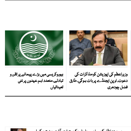
وزیراعظم کی اپوزیشن کو مذاکرات کی
بیوروکریسی میں بڑے پیمانے پر تقرر و
دعوت، اوپن ایجنڈے پر بات ہوگی، طارق
تبادلے، متعدد اہم عہدوں پر نئی
فضل چودھری
تعیناتیاں