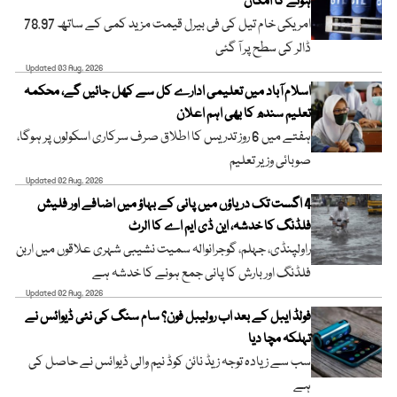
ہونے کا امکان
امریکی خام تیل کی فی بیرل قیمت مزید کمی کے ساتھ 78.97
ڈالر کی سطح پر آ گئی
Updated 03 Aug, 2026
اسلام آباد میں تعلیمی ادارے کل سے کھل جائیں گے، محکمہ
تعلیم سندھ کا بھی اہم اعلان
ہفتے میں 6 روز تدریس کا اطلاق صرف سرکاری اسکولوں پر ہوگا،
صوبائی وزیر تعلیم
Updated 02 Aug, 2026
4 اگست تک دریاؤں میں پانی کے بہاؤ میں اضافے اور فلیش
فلڈنگ کا خدشہ، این ڈی ایم اے کا الرٹ
راولپنڈی، جہلم، گوجرانوالہ سمیت نشیبی شہری علاقوں میں اربن
فلڈنگ اور بارش کا پانی جمع ہونے کا خدشہ ہے
Updated 02 Aug, 2026
فولڈ ایبل کے بعد اب رولیبل فون؟ سام سنگ کی نئی ڈیوائس نے
تہلکہ مچا دیا
سب سے زیادہ توجہ زیڈ نائن کوڈ نیم والی ڈیوائس نے حاصل کی
ہے