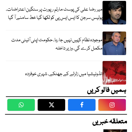
میر رضا علی کی پوسٹ مارٹم رپورٹ پر سنگین اعتراضات،
پولیس سرجن کا ایس ایس پی کو لکھا گیا خط سامنے آ گیا
موجودہ نظام کہیں نہیں جا رہا، حکومت اپنی آئینی مدت
مکمل کرے گی، وزیر داخلہ
انڈونیشیا میں زلزلے کے جھٹکے، شہری خوفزدہ
ہمیں فالو کریں
WhatsApp
Twitter
Facebook
Faceboo
متعلقہ خبریں