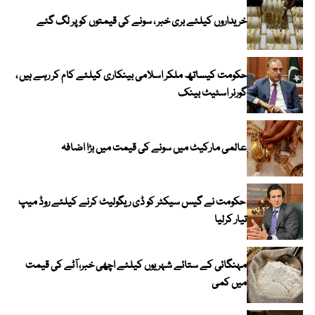
خریداروں کیلئے بری خبر ، سونے کی قیمتوں کو پر لگ گئے
حکومت کیساتھ ملکر اسلامی بینکاری کیلئے کام کر رہے ہیں ،
گورنر اسٹیٹ بینک
عالمی مارکیٹ میں سونے کی قیمت میں بڑا اضافہ
حکومت نے گیس سیکٹر کو ڈی ریگولیٹ کرنے کیلئے روڈ میپ
تیار کرلیا
مہنگائی کے ستائے شہریوں کیلئے اچھی خبر، آٹے کی قیمت
میں کمی