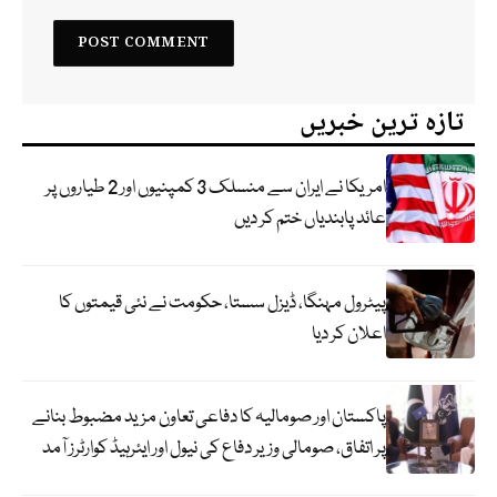
تازہ ترین خبریں
امریکا نے ایران سے منسلک 3 کمپنیوں اور 2 طیاروں پر
عائد پابندیاں ختم کر دیں
پیٹرول مہنگا، ڈیزل سستا، حکومت نے نئی قیمتوں کا
اعلان کر دیا
پاکستان اور صومالیہ کا دفاعی تعاون مزید مضبوط بنانے
پر اتفاق، صومالی وزیر دفاع کی نیول اور ایئرہیڈ کوارٹرز آمد