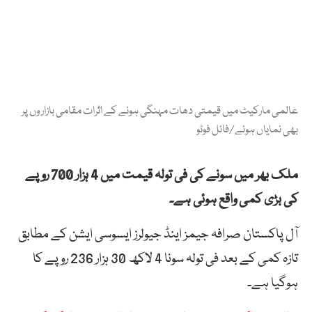
عالمی مارکیٹ میں قیمتی دھات مہنگی ہونے کے اثرات مقامی بازار وں پر
بھی نمایاں ہوئے/فائل فوٹو
ملک بھر میں سونے کی فی تولہ قیمت میں 4 ہزار 700 روپے
کی بڑی کمی واقع ہوئی ہے۔
آل پاکستان صرافہ جیمز اینڈ جیولرز ایسوسی ایشن کے مطابق
تازہ کمی کے بعد فی تولہ سونا 4 لاکھ 30 ہزار 236 روپے کا
ہوگیا ہے۔