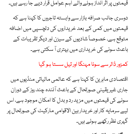
قیمتوں پر اثر انداز ہونے والے اہم عوامل قرار دیے جا رہے ہیں۔
دوسری جانب صرافہ بازار سے وابستہ تاجروں کا کہنا ہے کہ
قیمتوں میں کمی کے بعد خریداروں کی دلچسپی میں اضافہ
متوقع ہے، خصوصاً شادیوں کے سیزن اور دیگر تقریبات کے
باعث سونے کی خریداری میں بہتری آ سکتی ہے۔
کمزور ڈالر سے سونا مہنگا اور تیل سستا ہو گیا
اقتصادی ماہرین کا کہنا ہے کہ عالمی مالیاتی منڈیوں میں
جاری غیر یقینی صورتحال کے باعث آئندہ چند روز کے دوران
سونے کی قیمتوں میں مزید رد و بدل کا امکان موجود ہے، اس
لیے سرمایہ کار اور خریدار بین الاقوامی مارکیٹ کی صورتحال پر
گہری نظر رکھے ہوئے ہیں۔