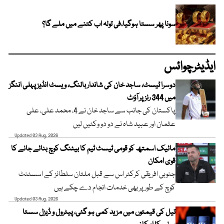
سونا پھر سستا ہوگیا،فی تولہ اب کتنے میں ملے گا؟
ایڈیٹرچوائس
دوسرا ٹیسٹ، ساجد خان کی شاندار بالنگ، ویسٹ انڈیز پہلی اننگز
میں 344 رنز پر آؤٹ
پاکستان کی جانب سے ساجد خان نے 4، محمد علی، علی
عثمان اور عبید شاہ نے دو دو وکٹیں لیں
Updated 03 Aug, 2026
مائیک اسمتھ کو قومی ٹیسٹ ٹیم کا بیٹنگ کوچ بنائے جانے کا
قوی امکان
جنوبی افریقی کرکٹر اس سے قبل ملتان سلطانز کے اسسٹنٹ
کوچ کے طور پر بھی خدمات انجام دے چکے ہیں
Updated 03 Aug, 2026
تیل کی قیمتوں میں مزید کمی ہو گئی، پیٹرول و ڈیزل سستا