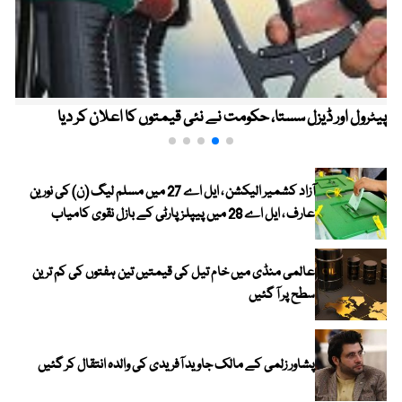
پیٹرول اور ڈیزل سستا، حکومت نے نئی قیمتوں کا اعلان کر دیا
آزاد کشمیر الیکشن ، ایل اے 27 میں مسلم لیگ (ن) کی نورین
عارف ، ایل اے 28 میں پیپلز پارٹی کے بازل نقوی کامیاب
عالمی منڈی میں خام تیل کی قیمتیں تین ہفتوں کی کم ترین
سطح پر آ گئیں
پشاور زلمی کے مالک جاوید آفریدی کی والدہ انتقال کر گئیں