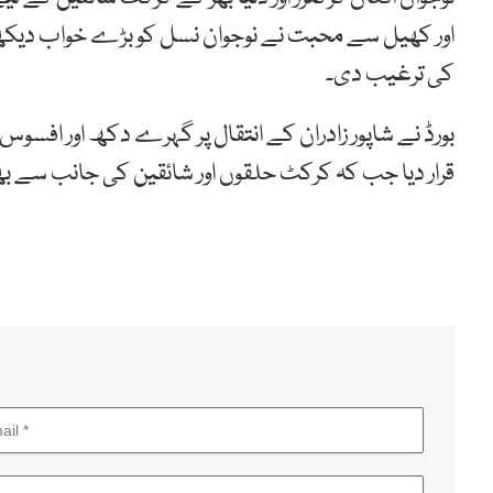
اور کھیل سے محبت نے نوجوان نسل کو بڑے خواب دیکھن
کی ترغیب دی۔
بورڈ نے شاپور زادران کے انتقال پر گہرے دکھ اور افسو
قرار دیا جب کہ کرکٹ حلقوں اور شائقین کی جانب سے بھی 