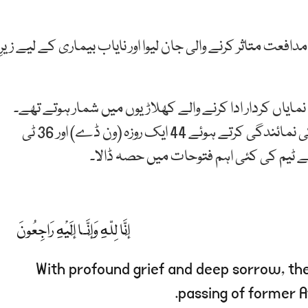
عت متاثر کرنے والی جان لیوا اور نایاب بیماری کے لیے زیرِ
نمایاں کردار ادا کرنے والے کھلاڑیوں میں شمار ہوتے تھے۔
انہوں نے اپنے بین الاقوامی کیریئر کے دوران افغانستان کی نمائندگی کرتے ہوئے 44 ایک روزہ (ون ڈے) اور 36 ٹی
 سے ٹیم کی کئی اہم فتوحات میں حصہ ڈالا۔
إِنَّا لِلّهِ وَإِنَّـا إِلَيْهِ رَاجِعُونَ
With profound grief and deep sorrow, th
passing of former 