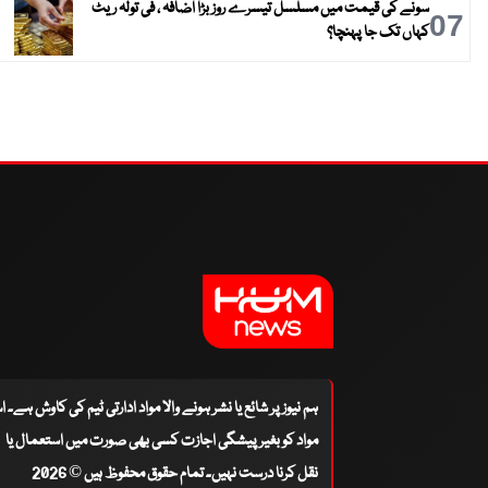
سونے کی قیمت میں مسلسل تیسرے روز بڑا اضافہ ، فی تولہ ریٹ
07
کہاں تک جا پہنچا؟
ہم نیوز پر شائع یا نشر ہونے والا مواد ادارتی ٹیم کی کاوش ہے۔ 
مواد کو بغیر پیشگی اجازت کسی بھی صورت میں استعمال یا
نقل کرنا درست نہیں۔ تمام حقوق محفوظ ہیں © 2026