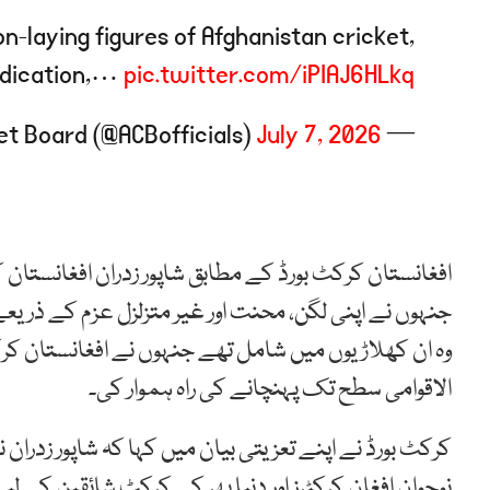
-laying figures of Afghanistan cricket,
dication,…
pic.twitter.com/iPIAJ6HLkq
July 7, 2026
— Afghanistan Cricket Board (@ACBofficials)
افغانستان کرکٹ بورڈ کے مطابق شاپور زدران افغانستا
جنہوں نے اپنی لگن، محنت اور غیر متزلزل عزم کے ذریعے 
وہ ان کھلاڑیوں میں شامل تھے جنہوں نے افغانستان کرکٹ ک
الاقوامی سطح تک پہنچانے کی راہ ہموار کی۔
کرکٹ بورڈ نے اپنے تعزیتی بیان میں کہا کہ شاپور زدران
نوجوان افغان کرکٹرز اور دنیا بھر کے کرکٹ شائقین کے