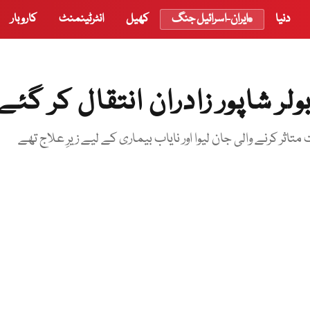
دنیا
ایران-اسرائیل جنگ
کھیل
انٹرٹینمنٹ
کاروبار
ر شاپور زادران انتقال کر گئے
ثر کرنے والی جان لیوا اور نایاب بیماری کے لیے زیرِ علاج تھے