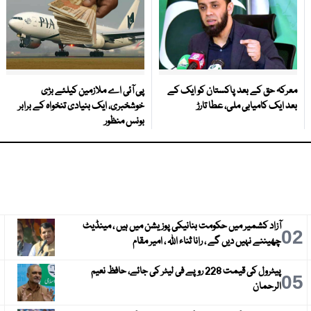
معرکہ حق کے بعد پاکستان کو ایک کے
پی آئی اے ملازمین کیلئے بڑی
بعد ایک کامیابی ملی، عطا تارڑ
خوشخبری، ایک بنیادی تنخواہ کے برابر
بونس منظور
آزاد کشمیر میں حکومت بنانیکی پوزیشن میں ہیں ، مینڈیٹ
3
02
چھیننے نہیں دیں گے ، رانا ثناء اللہ ، امیر مقام
پیٹرول کی قیمت 228 روپے فی لیٹر کی جائے، حافظ نعیم
6
05
الرحمان