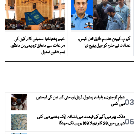
گروپ کیپٹن عاصم طارق قتل کیس،
خیبرپختونخوا اسمبلی کا اراکین کی
عدالت نے ملزم کو جیل بھیج دیا
مراعات سے متعلق ترمیمی بل منظور،
اہم شقیں تبدیل
عوام کو جزوی ریلیف، پیٹرول، ڈیزل اور مٹی کے تیل کی قیمتوں
0
میں کمی
ملک بھر میں آٹے کی قیمت میں اضافہ، ایک ہفتے میں کئی
0
شہروں میں 20 کلو تھیلا 100 روپے تک مہنگا