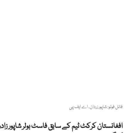
فائل فوٹو: شاپور زردان، اے ایف پی