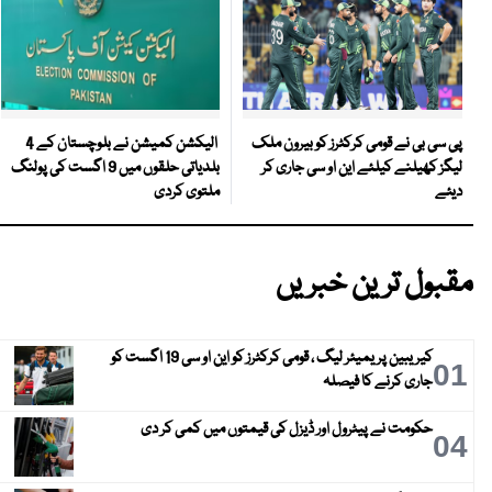
الیکشن کمیشن نے بلوچستان کے 4
پی سی بی نے قومی کرکٹرز کو بیرون ملک
بلدیاتی حلقوں میں 9 اگست کی پولنگ
لیگز کھیلنے کیلئے این او سی جاری کر
ملتوی کردی
دیئے
مقبول ترین خبریں
کیریبین پریمیئر لیگ ، قومی کرکٹرز کو این او سی 19 اگست کو
01
جاری کرنے کا فیصلہ
حکومت نے پیٹرول اور ڈیزل کی قیمتوں میں کمی کر دی
04