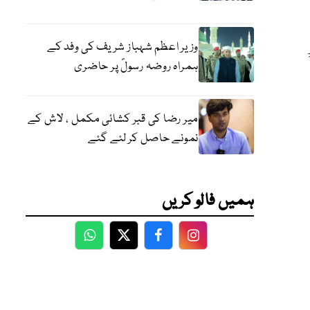
وزیر اعظم شہباز شریف کی وفد کے
ہمراہ روضہ رسولؐ پر حاضری
میر رضا کی قبر کشائی مکمل ، لاش کے
نمونے حاصل کر لئے گئے
ہمیں فالو کریں
WhatsApp
Twitter
Facebook
Facebook