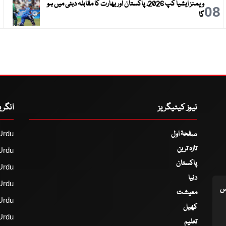
ویمنز ایشیا کپ 2026، پاکستان اور بھارت کا مقابلہ دبئی میں ہو
9
08
گا
نیوز کیٹیگریز
انگر
صفحۂ اول
Urdu
تازہ ترین
Urdu
پاکستان
Urdu
دنیا
Urdu
اس
معیشت
Urdu
کھیل
Urdu
تعلیم