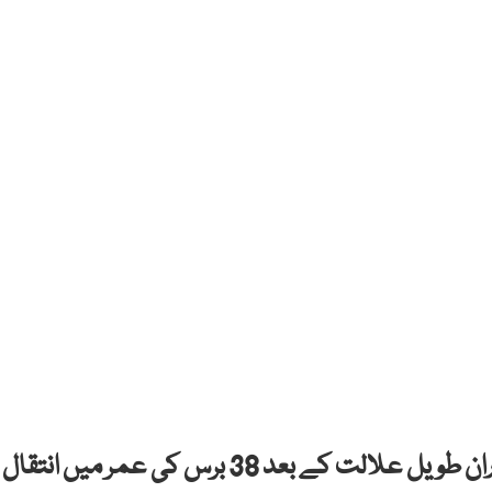
افغانستان کرکٹ ٹیم کے سابق فاسٹ بولر شاپور زادران طویل علالت کے بعد 38 برس کی عمر میں انتقال