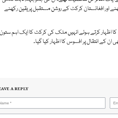
ے اور افغانستان کرکٹ کے روشن مستقبل پر یقین رکھنے
س کا اظہار کرتے ہوئے انہیں ملک کی کرکٹ کا ایک اہم ستون
ان کے انتقال پر افسوس کا اظہار کیا گیا۔
EAVE A REPLY