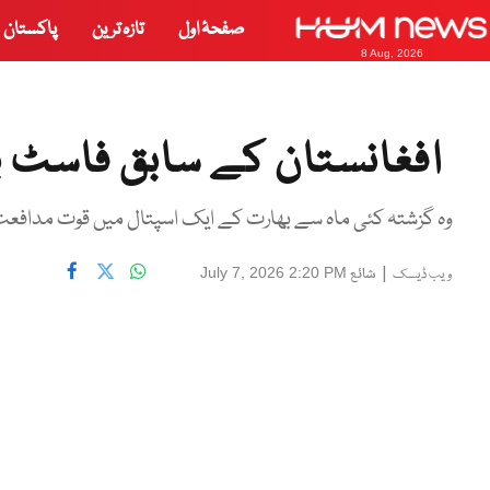
صفحۂ اول
تازہ ترین
پاکستان
8 Aug, 2026
افغانستان کے سابق فاسٹ بول
وہ گزشتہ کئی ماہ سے بھارت کے ایک اسپتال میں قوت مدافعت متا
|
شائع
July 7, 2026 2:20 PM
ویب ڈیسک