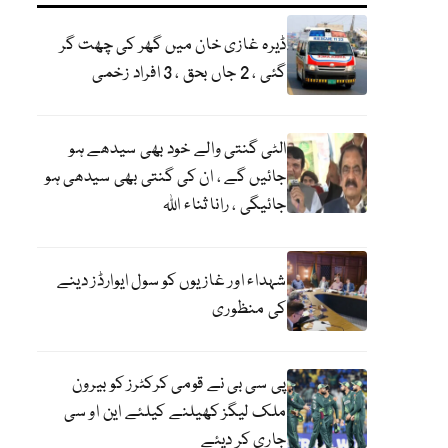
ڈیرہ غازی خان میں گھر کی چھت گر
گئی ، 2 جاں بحق ، 3 افراد زخمی
الٹی گنتی والے خود بھی سیدھے ہو
جائیں گے ، ان کی گنتی بھی سیدھی ہو
جائیگی ، رانا ثناء اللہ
شہداء اور غازیوں کو سول ایوارڈز دینے
کی منظوری
پی سی بی نے قومی کرکٹرز کو بیرون
ملک لیگز کھیلنے کیلئے این او سی
جاری کر دیئے