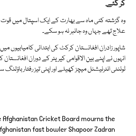
کر گئے.
وہ گزشتہ کئی ماہ سے بھارت کے ایک اسپتال میں قوت مداف
علاج تھے جہاں وہ جانبر نہ ہو سکے۔
شاپور زادران افغانستان کرکٹ کی ابتدائی کامیابیوں میں 
ٹوئنٹی انٹرنیشنل میچز کھیلے اور اپنی تیز رفتار باؤلنگ
e Afghanistan Cricket Board mourns the
Afghanistan fast bowler Shapoor Zadran.