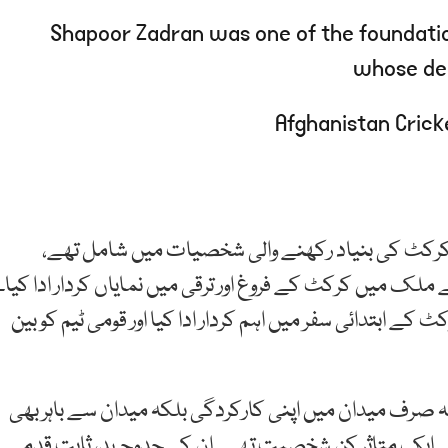
Shapoor Zadran was one of the foundation
whose de
ن کرکٹ کی بنیاد رکھنے والی شخصیات میں شامل تھے،
ملک میں کرکٹ کے فروغ اور ترقی میں نمایاں کردار ادا کیا۔
ے ابتدائی سفر میں اہم کردار ادا کیا اور قومی ٹیم کو بین
 نہ صرف میدان میں اپنی کارکردگی بلکہ میدان سے باہر بھی
 لیے ایک متاثر کن شخصیت تھے۔ ان کی جدوجہد، ثابت قدمی