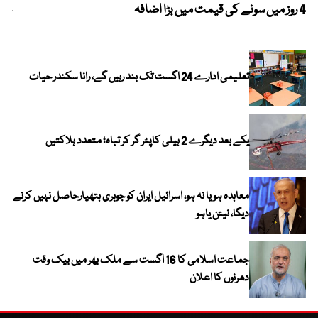
4 روز میں سونے کی قیمت میں بڑا اضافہ
خیب
الا
تعلیمی ادارے 24 اگست تک بند رہیں گے، رانا سکندر حیات
یکے بعد دیگرے 2 ہیلی کاپٹر گر کر تباہ؛ متعدد ہلاکتیں
معاہدہ ہو یا نہ ہو، اسرائیل ایران کو جوہری ہتھیارحاصل نہیں کرنے
دیگا، نیتن یاہو
جماعت اسلامی کا 16 اگست سے ملک بھر میں بیک وقت
دھرنوں کا اعلان