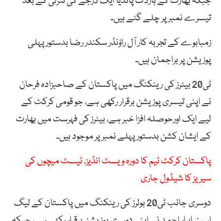
جبکہ بھارت کے ہاردک پانڈیا ایک درجے کی تنزلی کے بعد
تیسرے نمبر پر چلے گئے ہیں۔
زمبابوے کے تجربہ کار آل راؤنڈر سکندر رضا بدستور پہلی
پوزیشن پر براجمان ہیں۔
ٹی20 بیٹرز کی رینکنگ میں پاکستان کے صاحبزادہ فرحان
نے اپنی تیسری پوزیشن برقرار رکھی ہے، جو قومی کرکٹ کے
لیے ایک اورحوصلہ افزا خبر ہے، بیٹرز کی فہرست میں بھارت
کے ایشان کشن بدستور پہلے نمبر پر موجود ہیں۔
پاکستان کرکٹ ٹیم کا دورہ ویسٹ انڈیز، ٹیسٹ میچوں کی
سیریز کا شیڈول جاری
دوسری جانب ٹی20 بولرز کی رینکنگ میں پاکستان کے لیگ
اسپنر ابرار احمد نے اپنی دوسری پوزیشن برقرار رکھی ہے، جبکہ