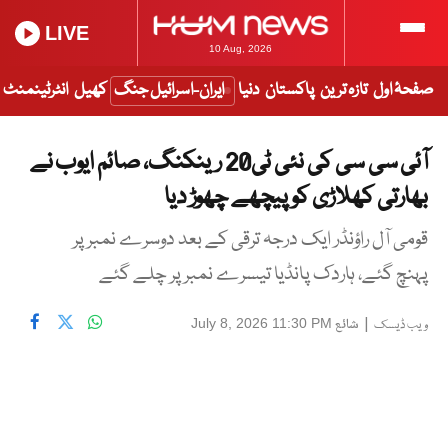
LIVE
10 Aug, 2026
صفحۂ اول
تازہ ترین
پاکستان
دنیا
ایران-اسرائیل جنگ
کھیل
انٹرٹینمنٹ
آئی سی سی کی نئی ٹی20 رینکنگ، صائم ایوب نے
بھارتی کھلاڑی کو پیچھے چھوڑ دیا
قومی آل راؤنڈر ایک درجہ ترقی کے بعد دوسرے نمبر پر
پہنچ گئے، ہاردک پانڈیا تیسرے نمبر پر چلے گئے
|
شائع
July 8, 2026 11:30 PM
ویب ڈیسک