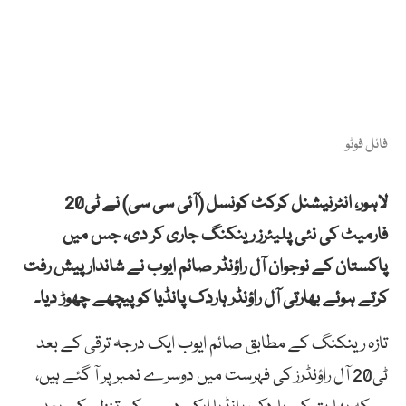
فائل فوٹو
لاہور، انٹرنیشنل کرکٹ کونسل (آئی سی سی) نے ٹی20
فارمیٹ کی نئی پلیئرز رینکنگ جاری کر دی، جس میں
پاکستان کے نوجوان آل راؤنڈر صائم ایوب نے شاندار پیش رفت
کرتے ہوئے بھارتی آل راؤنڈر ہاردک پانڈیا کو پیچھے چھوڑ دیا۔
تازہ رینکنگ کے مطابق صائم ایوب ایک درجہ ترقی کے بعد
ٹی20 آل راؤنڈرز کی فہرست میں دوسرے نمبر پر آ گئے ہیں،