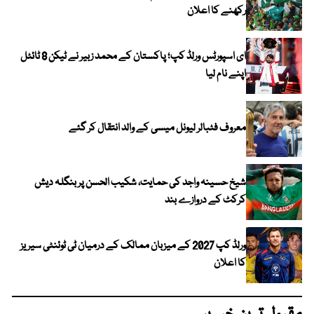
رکھنے کا اعلان
ای اسپورٹس ورلڈ کپ؛ پاکستان کے محمد زبیر نے ٹیکن 8 ٹائٹل
اپنے نام لیا
معروف فٹبالر لیونل میسی کے والد انتقال کر گئے
شیخ حسینہ واجد کی حمایت، شکیب الحسن پر بنگلہ دیش
کرکٹ کے دروازے بند
ورلڈ کپ 2027 کے میزبان ممالک کے درمیان ٹی ٹوئنٹی سیریز
کا اعلان