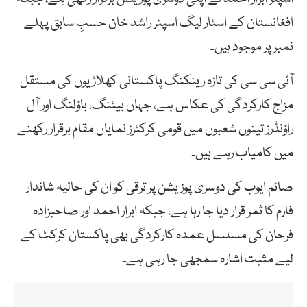
افغانستان کے اسٹار لیگ اسپنر راشد خان حسبِ سابق پہلے
نمبر پر موجود ہیں۔
آئی سی سی کی تازہ رینکنگ پاکستانی کھلاڑیوں کی مستقل
مزاج کارکردگی کی عکاس ہے، جہاں بیٹنگ، باؤلنگ اور آل
راؤنڈرز تینوں شعبوں میں قومی کرکٹرز نمایاں مقام برقرار رکھنے
میں کامیاب رہے ہیں۔
صائم ایوب کی دوسری پوزیشن پر ترقی کو ان کی حالیہ شاندار
فارم کا ثمر قرار دیا جا رہا ہے، جبکہ ابرار احمد اور صاحبزادہ
فرحان کی مسلسل عمدہ کارکردگی بھی پاکستان کرکٹ کے
لیے مثبت اشارہ سمجھی جا رہی ہے۔