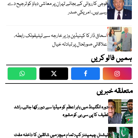
فوجی کارروائی کے بجائے تہران پر معاشی دباؤ کو ترجیح دے
رہے ہیں، امریکی صدر
اسحاق ڈار کا کینیڈین وزیر خارجہ سے ٹیلیفونک رابطہ،
علاقائی صورتحال پر تبادلہ خیال
ہمیں فالو کریں
WhatsApp
Twitter
Facebook
Faceboo
متعلقہ خبریں
دورہ انگلینڈ میں بابر اعظم کو میڈیا سے دور رکھا جائے، راشد
لطیف کا پی سی بی کو مشورہ
نیشنل چیمپئنز کپ: تمام میچز میں شائقین کا داخلہ مفت