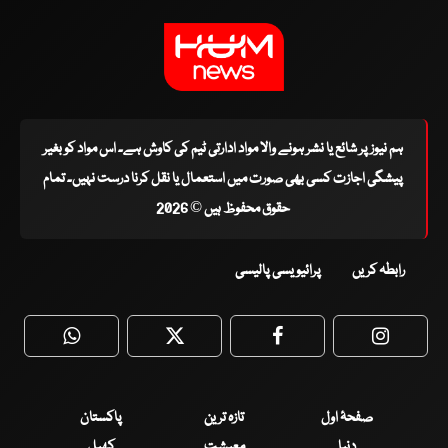
ہم نیوز پر شائع یا نشر ہونے والا مواد ادارتی ٹیم کی کاوش ہے۔ اس مواد کو بغیر
پیشگی اجازت کسی بھی صورت میں استعمال یا نقل کرنا درست نہیں۔ تمام
حقوق محفوظ ہیں © 2026
رابطہ کریں
پرائیویسی پالیسی
WhatsApp
Twitter
Facebook
Faceboo
صفحۂ اول
تازہ ترین
پاکستان
دنیا
معیشت
کھیل