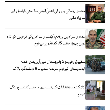
محسن رضائی ایران کی اعلیٰ قومی سلامتی کونسل کے
سربراہ مقرر
ہماری سرزمین پر قدم رکھنے والے امریکی فوجیوں کو زندہ
نہیں چھوڑا جائے گا ، کمانڈر ایرانی فوج
سکیورٹی فورسز کا بلوچستان میں آپریشن ، فتنہ
الہندوستان کے اہم سرغنہ سمیت 5 دہشتگرد ہلاک
آزاد کشمیر انتخابات کے تیسرے مرحلے کیلئے پولنگ
شروع