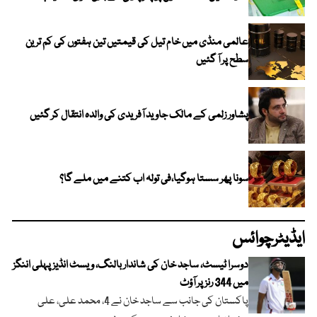
عالمی منڈی میں خام تیل کی قیمتیں تین ہفتوں کی کم ترین
سطح پر آ گئیں
پشاور زلمی کے مالک جاوید آفریدی کی والدہ انتقال کر گئیں
سونا پھر سستا ہوگیا،فی تولہ اب کتنے میں ملے گا؟
ایڈیٹرچوائس
دوسرا ٹیسٹ، ساجد خان کی شاندار بالنگ، ویسٹ انڈیز پہلی اننگز
میں 344 رنز پر آؤٹ
پاکستان کی جانب سے ساجد خان نے 4، محمد علی، علی