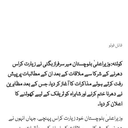
فائل فوٹو
کوئٹہ: وزیراعلیٰ بلوچستان میر سرفراز بگٹی نے زیارت کراس
دھرنے کے شرکا سے ملاقات کے بعد ان کے مطالبات پر پیش
رفت کرتے ہوئے مذاکرات کا آغاز کر دیا، جس کے بعد مظاہرین
نے دھرنا ختم کرنے اور شاہراہ کو ٹریفک کے لیے کھولنے کا
اعلان کر دیا۔
وزیراعلیٰ بلوچستان خود زیارت کراس پہنچے، جہاں انہوں نے