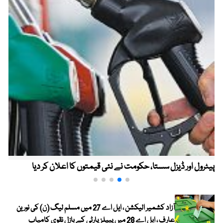
پیٹرول اور ڈیزل سستا، حکومت نے نئی قیمتوں کا اعلان کر دیا
آزاد کشمیر الیکشن ، ایل اے 27 میں مسلم لیگ (ن) کی نورین
عارف ، ایل اے 28 میں پیپلز پارٹی کے بازل نقوی کامیاب