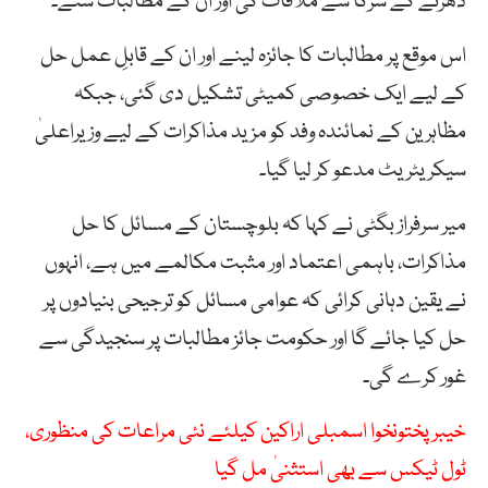
دھرنے کے شرکا سے ملاقات کی اور ان کے مطالبات سنے۔
اس موقع پر مطالبات کا جائزہ لینے اور ان کے قابلِ عمل حل
کے لیے ایک خصوصی کمیٹی تشکیل دی گئی، جبکہ
مظاہرین کے نمائندہ وفد کو مزید مذاکرات کے لیے وزیراعلیٰ
سیکریٹریٹ مدعو کر لیا گیا۔
میر سرفراز بگٹی نے کہا کہ بلوچستان کے مسائل کا حل
مذاکرات، باہمی اعتماد اور مثبت مکالمے میں ہے، انہوں
نے یقین دہانی کرائی کہ عوامی مسائل کو ترجیحی بنیادوں پر
حل کیا جائے گا اور حکومت جائز مطالبات پر سنجیدگی سے
غور کرے گی۔
خیبرپختونخوا اسمبلی اراکین کیلئے نئی مراعات کی منظوری،
ٹول ٹیکس سے بھی استثنیٰ مل گیا