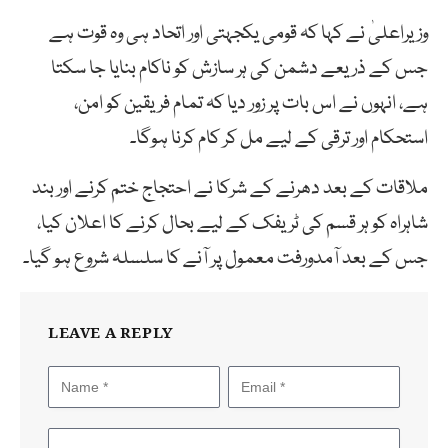
وزیراعلیٰ نے کہا کہ قومی یکجہتی اور اتحاد ہی وہ قوت ہے
جس کے ذریعے دشمن کی ہر سازش کو ناکام بنایا جا سکتا
ہے، انہوں نے اس بات پر زور دیا کہ تمام فریقین کو امن،
استحکام اور ترقی کے لیے مل کر کام کرنا ہوگا۔
ملاقات کے بعد دھرنے کے شرکا نے احتجاج ختم کرنے اور بند
شاہراہ کو ہر قسم کی ٹریفک کے لیے بحال کرنے کا اعلان کیا،
جس کے بعد آمدورفت معمول پر آنے کا سلسلہ شروع ہو گیا۔
LEAVE A REPLY