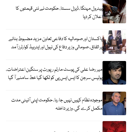
پیٹرول مہنگا، ڈیزل سستا، حکومت نے نئی قیمتوں کا
اعلان کر دیا
پاکستان اور صومالیہ کا دفاعی تعاون مزید مضبوط بنانے
پر اتفاق، صومالی وزیر دفاع کی نیول اور ایئرہیڈ کوارٹرز آمد
میر رضا علی کی پوسٹ مارٹم رپورٹ پر سنگین اعتراضات،
پولیس سرجن کا ایس ایس پی کو لکھا گیا خط سامنے آ گیا
موجودہ نظام کہیں نہیں جا رہا، حکومت اپنی آئینی مدت
مکمل کرے گی، وزیر داخلہ