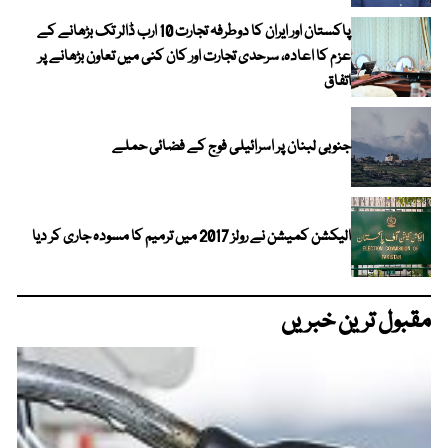
پاکستان اور ایران کا دوطرفہ تجارت 10 ارب ڈالر تک بڑھانے کے
عزم کا اعادہ، سرحدی تجارت اور کان کنی میں تعاون بڑھانے پر
اتفاق
جنوبی لبنان پر اسرائیلی فوج کے فضائی حملے
الیکشن کمیشن نے رولز 2017 میں ترمیم کا مسودہ جاری کر دیا
مقبول ترین خبریں