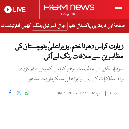
LIVE
6 Aug, 2026
صفحۂ اول
تازہ ترین
پاکستان
دنیا
ایران-اسرائیل جنگ
کھیل
انٹرٹینمنٹ
زیارت کراس دھرنا ختم، وزیراعلیٰ بلوچستان کی
مظاہرین سے ملاقات رنگ لے آئی
سرفراز بگٹی نے مطالبات پرغورکیلئے کمیٹی قائم کردی،
وفد مذاکرات کے لئے وزیراعلیٰ سیکریٹریٹ مدعو
|
شائع
July 7, 2026 10:33 PM
ویب ڈیسک