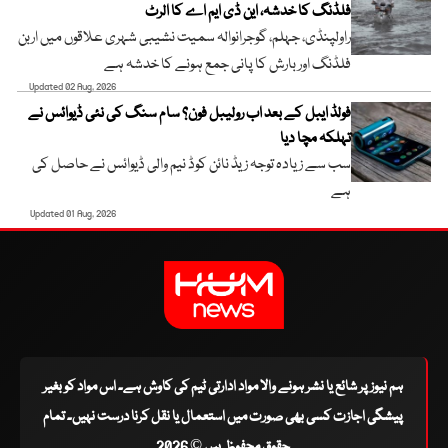
فلڈنگ کا خدشہ، این ڈی ایم اے کا الرٹ
راولپنڈی، جہلم، گوجرانوالہ سمیت نشیبی شہری علاقوں میں اربن
فلڈنگ اور بارش کا پانی جمع ہونے کا خدشہ ہے
Updated 02 Aug, 2026
فولڈ ایبل کے بعد اب رولیبل فون؟ سام سنگ کی نئی ڈیوائس نے
تہلکہ مچا دیا
سب سے زیادہ توجہ زیڈ نائن کوڈ نیم والی ڈیوائس نے حاصل کی
ہے
Updated 01 Aug, 2026
ہم نیوز پر شائع یا نشر ہونے والا مواد ادارتی ٹیم کی کاوش ہے۔ اس مواد کو بغیر
پیشگی اجازت کسی بھی صورت میں استعمال یا نقل کرنا درست نہیں۔ تمام
حقوق محفوظ ہیں © 2026