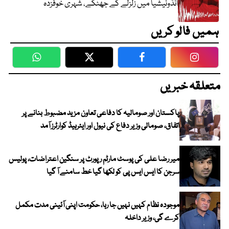
انڈونیشیا میں زلزلے کے جھٹکے، شہری خوفزدہ
ہمیں فالو کریں
WhatsApp
Twitter
Facebook
Faceboo
متعلقہ خبریں
پاکستان اور صومالیہ کا دفاعی تعاون مزید مضبوط بنانے پر
اتفاق، صومالی وزیر دفاع کی نیول اور ایئرہیڈ کوارٹرز آمد
میر رضا علی کی پوسٹ مارٹم رپورٹ پر سنگین اعتراضات، پولیس
سرجن کا ایس ایس پی کو لکھا گیا خط سامنے آ گیا
موجودہ نظام کہیں نہیں جا رہا، حکومت اپنی آئینی مدت مکمل
کرے گی، وزیر داخلہ