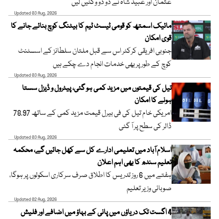
عثمان اور عبید شاہ نے دو دو وکٹیں لیں
Updated 03 Aug, 2026
مائیک اسمتھ کو قومی ٹیسٹ ٹیم کا بیٹنگ کوچ بنائے جانے کا
قوی امکان
جنوبی افریقی کرکٹر اس سے قبل ملتان سلطانز کے اسسٹنٹ
کوچ کے طور پر بھی خدمات انجام دے چکے ہیں
Updated 03 Aug, 2026
تیل کی قیمتوں میں مزید کمی ہو گئی، پیٹرول و ڈیزل سستا
ہونے کا امکان
امریکی خام تیل کی فی بیرل قیمت مزید کمی کے ساتھ 78.97
ڈالر کی سطح پر آ گئی
Updated 03 Aug, 2026
اسلام آباد میں تعلیمی ادارے کل سے کھل جائیں گے، محکمہ
تعلیم سندھ کا بھی اہم اعلان
ہفتے میں 6 روز تدریس کا اطلاق صرف سرکاری اسکولوں پر ہوگا،
صوبائی وزیر تعلیم
Updated 02 Aug, 2026
4 اگست تک دریاؤں میں پانی کے بہاؤ میں اضافے اور فلیش