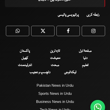
رابطہ کریں
پرائیویسی پالیسی
WhatsApp
Twitter
Facebook
Faceboo
صفحۂ اول
تازہ ترین
پاکستان
دنیا
معیشت
کھیل
تعلیم
صحت
انٹرٹینمنٹ
ٹیکنالوجی
دلچسپ و عجیب
Pakistan News in Urdu
Sports News in Urdu
Business News in Urdu
Tech News in Urdu