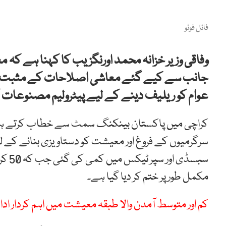
فائل فوٹو
وفاقی وزیر خزانہ محمد اورنگزیب کا کہنا ہے 
جانب سے کیے گئے معاشی اصلاحات کے مثبت نتا
عوام کو ریلیف دینے کے لیے پیٹرولیم مصنوعات
کراچی میں پاکستان بینکنگ سمٹ سے خطاب کرتے ہوئے
سرگرمیوں کے فروغ اور معیشت کو دستاویزی بنانے کے 
سبسڈ
مکمل طور پر ختم کر دیا گیا ہے۔
کم اور متوسط آمدن والا طبقہ معیشت میں اہم کردار ادا