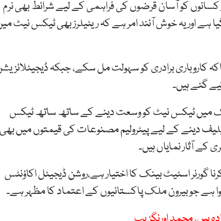
کسانوں کو آسان قرضوں کی فراہمی کے لیے شرائط بھی نرم
یا ہے اور یہ خوش آئند امر ہے کہ ریٹیلرز بھی ٹیکس نیٹ میں
اکہ کاروباری برادری کو سہولت مل سکے، جبکہ ڈیجیٹلائزیش
یے گئے ہیں۔
 کہ 25 کروڑ آبادی والے ملک میں ٹیکس نیٹ کو وسعت دینے کے ساتھ ساتھ ٹیکس
 ریلیف دینے کے لیے پیٹرولیم مصنوعات کی قیمتوں میں بھی
کے آثار نمایاں ہیں۔
رنا گورنر اسٹیٹ بینک کا اختیار ہے،روشن ڈیجیٹل اکاؤنٹس
ہ ہیں، محمد اورنگزیب