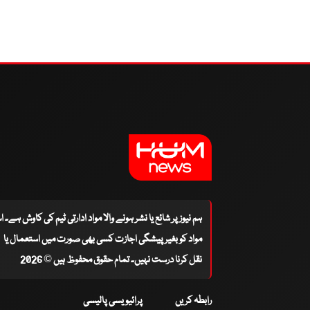
ہم نیوز پر شائع یا نشر ہونے والا مواد ادارتی ٹیم کی کاوش ہے۔ 
مواد کو بغیر پیشگی اجازت کسی بھی صورت میں استعمال یا
نقل کرنا درست نہیں۔ تمام حقوق محفوظ ہیں © 2026
رابطہ کریں
پرائیویسی پالیسی