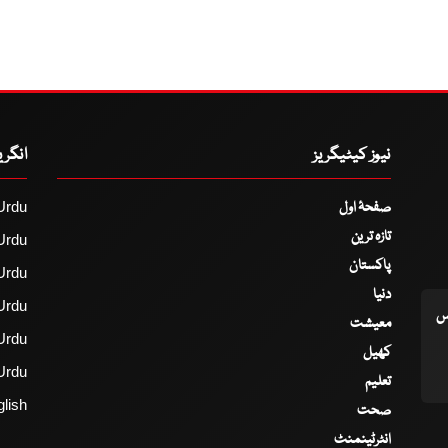
نیوز کیٹیگریز
انگر
صفحۂ اول
Urdu
تازہ ترین
Urdu
پاکستان
Urdu
دنیا
Urdu
اس
معیشت
Urdu
کھیل
Urdu
تعلیم
lish
صحت
انٹرٹینمنٹ