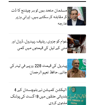
مسلمان متحد ہوں تو ہر چیلنج کا ڈٹ
کر مقابلہ کر سکتے ہیں، ایرانی وزیر
خارجہ
عوام کو جزوی ریلیف، پیٹرول، ڈیزل اور
مٹی کے تیل کی قیمتوں میں کمی
پیٹرول کی قیمت 228 روپے فی لیٹر کی
جائے، حافظ نعیم الرحمان
الیکشن کمیشن نے بلوچستان کے 4
بلدیاتی حلقوں میں 9 اگست کی پولنگ
ملتوی کردی