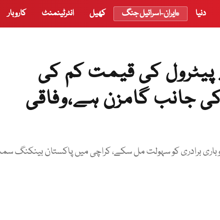
دنیا
ایران-اسرائیل جنگ
کھیل
انٹرٹینمنٹ
کاروبار
 پیٹرول کی قیمت کم کی
 جانب گامزن ہے،وفاقی
اروباری برادری کو سہولت مل سکے، کراچی میں پاکستان بینکنگ سم