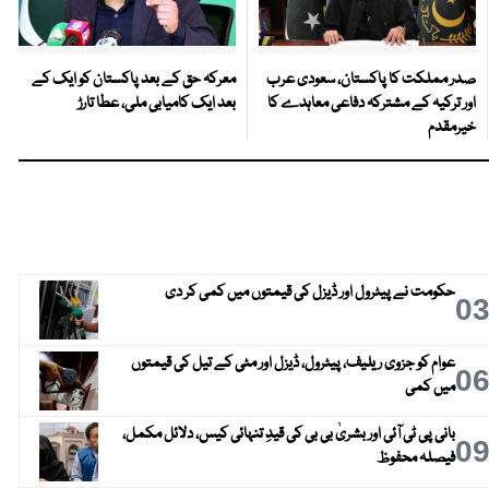
صدر مملکت کا پاکستان، سعودی عرب
معرکہ حق کے بعد پاکستان کو ایک کے
اور ترکیہ کے مشترکہ دفاعی معاہدے کا
بعد ایک کامیابی ملی، عطا تارڑ
خیرمقدم
حکومت نے پیٹرول اور ڈیزل کی قیمتوں میں کمی کر دی
0
عوام کو جزوی ریلیف، پیٹرول، ڈیزل اور مٹی کے تیل کی قیمتوں
0
میں کمی
بانی پی ٹی آئی اور بشریٰ بی بی کی قیدِ تنہائی کیس، دلائل مکمل،
0
فیصلہ محفوظ