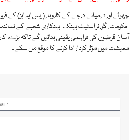
چھوٹے اور درمیانے درجے کے کاروبار (ایس ایم ایز) ک
حکومت، گورنر اسٹیٹ بینک، بینکاری شعبے کے نمائندے ا
آسان قرضوں کی فراہمی یقینی بنائیں گے تاکہ بڑے کار
معیشت میں مؤثر کردار ادا کرنے کا موقع مل سکے۔