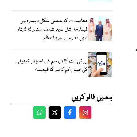
معاہدے کو عملی شکل دینے میں
فیلڈ مارشل سید عاصم منیر کا کردار
قابل قدر ہے، وزیراعظم
پی ٹی اے کا ای سم کے اجرا اور تبدیلی
کی فیس کم کرنے کا فیصلہ
ہمیں فالو کریں
WhatsApp
Twitter
Facebook
Facebook