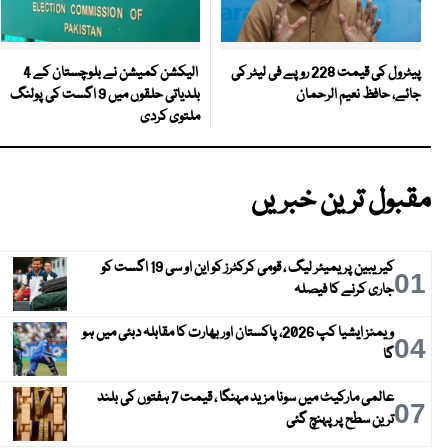
الیکشن کمیشن نے بلوچستان کے 4
پیٹرول کی قیمت 228 روپے فی لیٹر کی
بلدیاتی حلقوں میں 9 اگست کی پولنگ
جائے، حافظ نعیم الرحمان
ملتوی کردی
مقبول ترین خبریں
کیریبین پریمیئر لیگ ، قومی کرکٹرز کو این او سی 19 اگست کو
01
جاری کرنے کا فیصلہ
ویمنز ایشیا کپ 2026، پاکستان اور بھارت کا مقابلہ دبئی میں ہو
04
گا
عالمی مارکیٹ میں سونا مزید مہنگا ، قیمت 7 ہفتوں کی بلند
07
ترین سطح پر پہنچ گئی