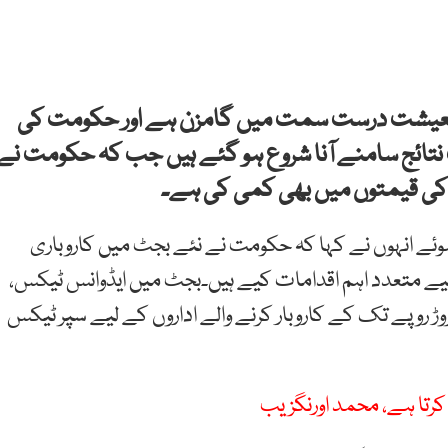
کہ معیشت درست سمت میں گامزن ہے اور حکومت کی
ئج سامنے آنا شروع ہو گئے ہیں جب کہ حکومت نے
 کی قیمتوں میں بھی کمی کی ہے۔
 انہوں نے کہا کہ حکومت نے نئے بجٹ میں کاروباری
لیے متعدد اہم اقدامات کیے ہیں۔بجٹ میں ایڈوانس ٹیکس،
ی اور سپر ٹیکس میں کمی کی گئی جب کہ 50 کروڑ روپے تک کے کاروبار کرنے والے اداروں کے لیے سپر ٹیکس
 کرتا ہے، محمد اورنگزیب