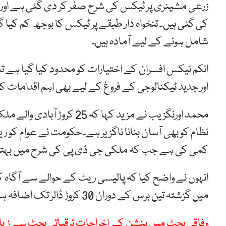
زرعی مشینری پر ٹیکس کی شرح صفر کر دی گئی ہے اور 
کی گئی ہیں۔ تنخواہ دار طبقے پر ٹیکس کا بوجھ کم کیا گ
شامل ہونے کے لیے آمادہ ہیں۔
انکم ٹیکس افسران کے اختیارات کو محدود کیا گیا ہے ت
اور جدید ٹیکنالوجی کے فروغ کے لیے بھی اہم اقدامات ک
محمد اورنگزیب نے مزید کہا
نظام کو بھی آسان بنانا ناگزیر ہے۔حکومت نے عوام کو
کمی کی ہے جب کہ ملکی جی ڈی پی کی شرح میں بہتری 
انہوں نے واضح کیا کہ پالیسی ریٹ کے حوالے سے آگاہ ک
میں گزشتہ تین برس کے دوران 30 کروڑ ڈالر تک اضافہ ہوا ہے جو بیرون ملک پاکستانیوں کے اعتماد کا مظہر ہے۔
وفاقی بجٹ میں پنشن کے اخراجات ترقیاتی بجٹ سے زیاد