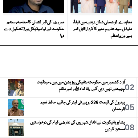
معاہدے کو عملی شکل دینے میں فیلڈ
میر رضا کی قبر کشائی کا معاملہ، سندھ
مارشل سید عاصم منیر کا کردار قابل قدر
حکومت نے نیا میڈیکل بورڈ تشکیل دے
ہے، وزیراعظم
دیا
آزاد کشمیر میں حکومت بنانیکی پوزیشن میں ہیں ، مینڈیٹ
3
02
چھیننے نہیں دیں گے ، رانا ثناء اللہ ، امیر مقام
پیٹرول کی قیمت 228 روپے فی لیٹر کی جائے، حافظ نعیم
6
05
الرحمان
پشاور ہائیکورٹ نے افغان شہریوں کی عارضی قیام کی درخواستیں
9
08
مسترد کر دیں