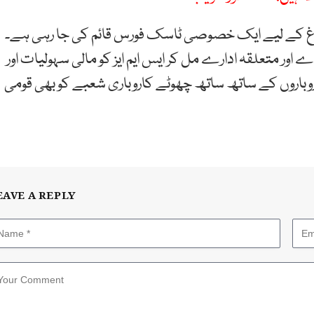
ے فروغ کے لیے ایک خصوصی ٹاسک فورس قائم کی جا رہی ہے۔
ور متعلقہ ادارے مل کر ایس ایم ایز کو مالی سہولیات اور
وباروں کے ساتھ ساتھ چھوٹے کاروباری شعبے کو بھی قومی
EAVE A REPLY