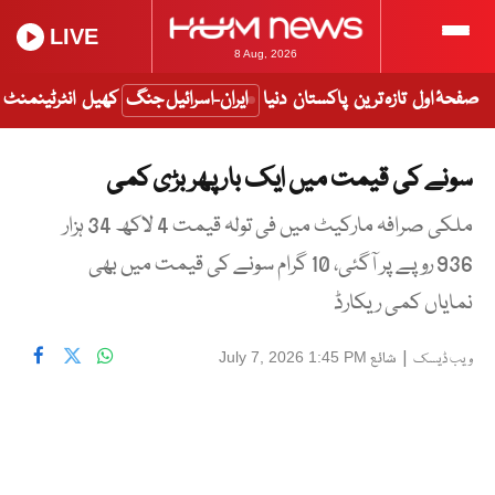
LIVE
8 Aug, 2026
صفحۂ اول
تازہ ترین
پاکستان
دنیا
ایران-اسرائیل جنگ
کھیل
انٹرٹینمنٹ
سونے کی قیمت میں ایک بار پھر بڑی کمی
ملکی صرافہ مارکیٹ میں فی تولہ قیمت 4 لاکھ 34 ہزار
936 روپے پر آگئی، 10 گرام سونے کی قیمت میں بھی
نمایاں کمی ریکارڈ
|
شائع
July 7, 2026 1:45 PM
ویب ڈیسک