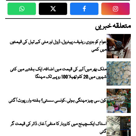
WhatsApp
Twitter
Facebook
Faceboo
متعلقہ خبریں
عوام کو جزوی ریلیف، پیٹرول، ڈیزل اور مٹی کے تیل کی قیمتوں
میں کمی
ملک بھر میں آٹے کی قیمت میں اضافہ، ایک ہفتے میں کئی
شہروں میں 20 کلو تھیلا 100 روپے تک مہنگا
کون سی چیز مہنگی ہوئی ،کونسی سستی؟ ہفتہ وار رپورٹ آگئی
اسٹاک ایکسچینج میں کاروبار کا منفی آغاز ، ڈالر کی قیمت گر
گئی