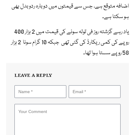
اضافہ متوقع ہے، جس سے قیمتوں میں دوبارہ ردوبدل بھی
ہو سکتا ہے۔
یاد رہے گزشتہ روز فی تولہ سونے کی قیمت میں 2 ہزار 400
روپے کی کمی ریکارڈ کی گئی تھی جبکہ 10 گرام سونا 2 ہزار
58 روپے سستا ہوا تھا۔
LEAVE A REPLY