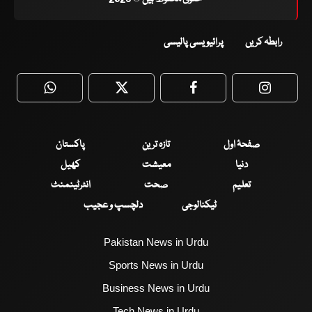
رابطہ کریں
پرائیویسی پالیسی
WhatsApp
Twitter
Facebook
Faceboo
صفحۂ اول
تازہ ترین
پاکستان
دنیا
معیشت
کھیل
تعلیم
صحت
انٹرٹینمنٹ
ٹیکنالوجی
دلچسپ و عجیب
Pakistan News in Urdu
Sports News in Urdu
Business News in Urdu
Tech News in Urdu