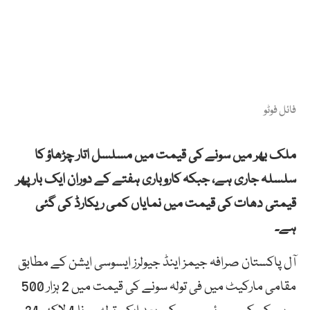
فائل فوٹو
ملک بھر میں سونے کی قیمت میں مسلسل اتار چڑھاؤ کا
سلسلہ جاری ہے، جبکہ کاروباری ہفتے کے دوران ایک بار پھر
قیمتی دھات کی قیمت میں نمایاں کمی ریکارڈ کی گئی
ہے۔
آل پاکستان صرافہ جیمز اینڈ جیولرز ایسوسی ایشن کے مطابق
مقامی مارکیٹ میں فی تولہ سونے کی قیمت میں 2 ہزار 500