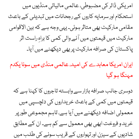
امریکی ڈالر کی مضبوطی، عالمی مالیاتی منڈیوں میں
استحکام اور سرمایہ کاروں کے رجحانات میں تبدیلی کے باعث
مقامی مارکیٹ بھی متاثر ہوئی۔ یہی وجہ ہے کہ بین الاقوامی
مارکیٹ میں قیمتوں میں آنے والی کمی کا براہِ راست اثر
پاکستان کی صرافہ مارکیٹ پر بھی دیکھنے میں آیا۔
ایران امریکا معاہدے کی امید، عالمی منڈی میں سونا یکدم
مہنگا ہو گیا
دوسری جانب صرافہ بازار سے وابستہ تاجروں کا کہنا ہے کہ
قیمتوں میں کمی کے باعث خریداروں کی دلچسپی میں
معمولی اضافہ دیکھنے میں آیا ہے، تاہم مجموعی طور پر
خرید و فروخت ابھی بھی معمول سے کم ہے۔ ان کے مطابق
شادیوں کے سیزن اور تہواروں کے قریب سونے کی طلب میں