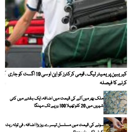
کیریبین پریمیئر لیگ ، قومی کرکٹرز کو این او سی 19 اگست کو جاری
آز
کرنے کا فیصلہ
چھی
ملک بھر میں آٹے کی قیمت میں اضافہ، ایک ہفتے میں کئی
شہروں میں 20 کلو تھیلا 100 روپے تک مہنگا
سونے کی قیمت میں مسلسل تیسرے روز بڑا اضافہ ، فی تولہ ریٹ