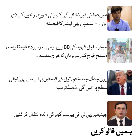
میر رضا کی قبر کشائی کی کارروائی شروع ، والدین کے ڈی
این اے سیمپل بھی لینے کا فیصلہ
میجر طفیل شہید کی 68 ویں برسی ، مزار پر دعائیہ تقریب ،
مسلح افواج کے سربراہان کا خراج عقیدت
ایران جنگ جلد ختم ، تیل کی قیمتیں پہلے سے بھی نچلی
سطح پر آئیں گی ، ڈونلڈ ٹرمپ
چیئرمین پی ٹی آئی بیرسٹر گوہر کی والدہ انتقال کر گئیں
ہمیں فالو کریں