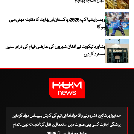
کہاں تک جا پہنچا؟
ویمنز ایشیا کپ 2026، پاکستان اور بھارت کا مقابلہ دبئی میں
ہو گا
پشاور ہائیکورٹ نے افغان شہریوں کی عارضی قیام کی درخواستیں
مسترد کر دیں
ہم نیوز پر شائع یا نشر ہونے والا مواد ادارتی ٹیم کی کاوش ہے۔ اس مواد کو بغیر
پیشگی اجازت کسی بھی صورت میں استعمال یا نقل کرنا درست نہیں۔ تمام
حقوق محفوظ ہیں © 2026