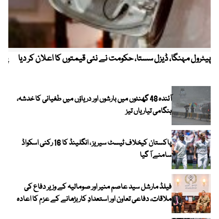
پیٹرول مہنگا، ڈیزل سستا، حکومت نے نئی قیمتوں کا اعلان کر دیا
پنج
آئندہ 48 گھنٹوں میں بارشوں اور دریاؤں میں طغیانی کا خدشہ،
ہنگامی تیاریاں تیز
پاکستان کیخلاف ٹیسٹ سیریز ، انگلینڈ کا 16 رکنی اسکواڈ
سامنے آ گیا
فیلڈ مارشل سید عاصم منیر اور صومالیہ کے وزیر دفاع کی
ملاقات، دفاعی تعاون اور استعدادِ کار بڑھانے کے عزم کا اعادہ