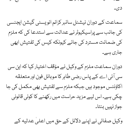
دی۔
سماعت کے دوران نیشنل سائبر کرائم انویسٹی گیشن ایجنسی
کی جانب سے پراسیکیوٹر نے عدالت سے استدعا کی کہ ملزم
کی ضمانت مسترد کی جائے کیونکہ کیس کی تفتیش ابھی
جاری ہے۔
دوران سماعت ملزم کے وکیل نے مؤقف اختیار کیا کہ این سی
سی آئی اے کے پاس رضی طاہر کا موبائل فون اور متعلقہ
اکاؤنٹس موجود ہیں جبکہ ملزم سے تفتیش بھی مکمل کی جا
چکی ہے۔ اس لیے مزید حراست میں رکھنے کا کوئی قانونی
جواز نہیں بنتا۔
وکیل صفائی نے اپنے دلائل کے حق میں اعلیٰ عدلیہ کے