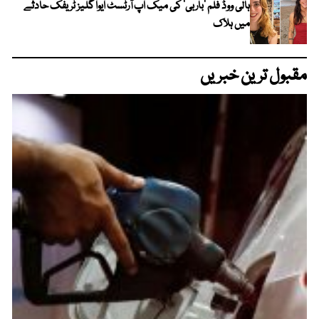
ہالی ووڈ فلم ’باربی‘ کی میک اپ آرٹسٹ ایوا گلیز ٹریفک حادثے
میں ہلاک
مقبول ترین خبریں