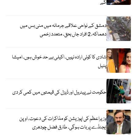
گے
دمشق کے نواحی علاقے جرمانہ میں منی بس میں
دھماکہ، 2 افراد جاں بحق، متعدد زخمی
شادی کا کوئی ارادہ نہیں، اکیلی بے حد خوش ہوں، امیشا
پٹیل
حکومت نے پیٹرول اور ڈیزل کی قیمتوں میں کمی کر دی
وزیراعظم کی اپوزیشن کو مذاکرات کی دعوت، اوپن
ایجنڈے پر بات ہوگی، طارق فضل چودھری