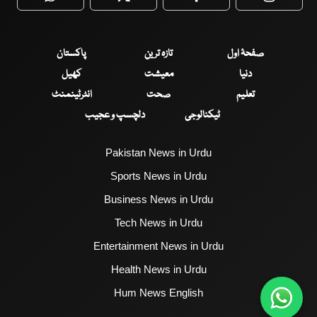
WhatsApp
Twitter
Facebook
Faceboo
صفحۂ اول
تازہ ترین
پاکستان
دنیا
معیشت
کھیل
تعلیم
صحت
انٹرٹینمنٹ
ٹیکنالوجی
دلچسپ و عجیب
Pakistan News in Urdu
Sports News in Urdu
Business News in Urdu
Tech News in Urdu
Entertainment News in Urdu
Health News in Urdu
Hum News English