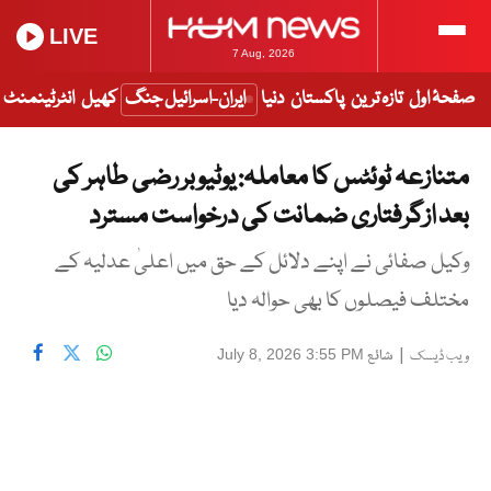
LIVE
7 Aug, 2026
صفحۂ اول
تازہ ترین
پاکستان
دنیا
ایران-اسرائیل جنگ
کھیل
انٹرٹینمنٹ
متنازعہ ٹوئٹس کا معاملہ: یوٹیوبر رضی طاہر کی
بعد ازگرفتاری ضمانت کی درخواست مسترد
وکیل صفائی نے اپنے دلائل کے حق میں اعلیٰ عدلیہ کے
مختلف فیصلوں کا بھی حوالہ دیا
|
شائع
July 8, 2026 3:55 PM
ویب ڈیسک