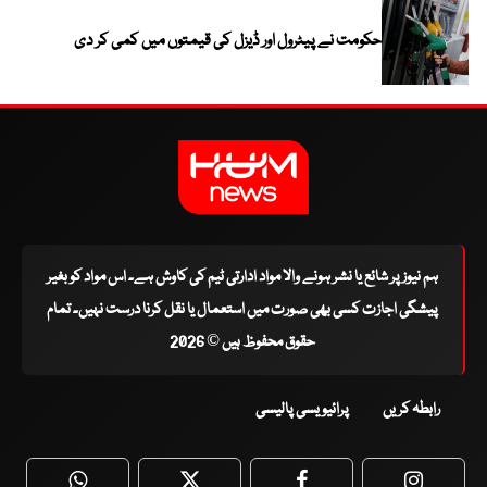
حکومت نے پیٹرول اور ڈیزل کی قیمتوں میں کمی کر دی
ہم نیوز پر شائع یا نشر ہونے والا مواد ادارتی ٹیم کی کاوش ہے۔ اس مواد کو بغیر
پیشگی اجازت کسی بھی صورت میں استعمال یا نقل کرنا درست نہیں۔ تمام
حقوق محفوظ ہیں © 2026
رابطہ کریں
پرائیویسی پالیسی