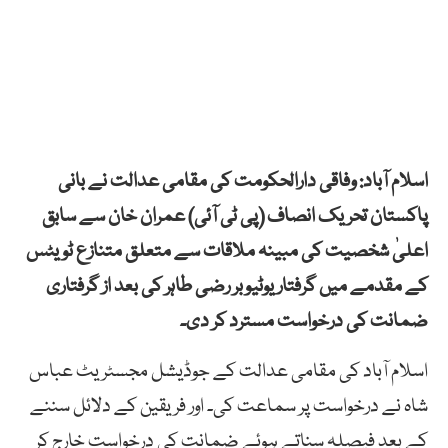
اسلام آباد: وفاقی دارالحکومت کی مقامی عدالت نے بانی
پاکستان تحریک انصاف (پی ٹی آئی) عمران خان سے سابق
اعلیٰ شخصیت کی مبینہ ملاقات سے متعلق متنازع ٹویٹس
کے مقدمے میں گرفتار یوٹیوبر رضی طاہر کی بعد از گرفتاری
ضمانت کی درخواست مسترد کر دی۔
اسلام آباد کی مقامی عدالت کے جوڈیشل مجسٹریٹ عباس
شاہ نے درخواست پر سماعت کی۔ اور فریقین کے دلائل سننے
کے بعد فیصلہ سناتے ہوئے ضمانت کی درخواست خارج کر