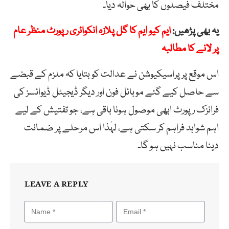
مختلف فیصلوں کا بھی حوالہ دیا۔
یہ بھی پڑھیں:
ایم کیو ایم کا گل پلازہ انکوائری رپورٹ منظر عام
پر لانے کا مطالبہ
اس موقع پر پراسیکیوشن نے عدالت کو بتایا کہ ملزم کے قبضے
سے حاصل کیے گئے موبائل فون اور دیگر ڈیجیٹل ڈیوائسز کی
فرانزک رپورٹ ابھی موصول ہونا باقی ہے، جو تفتیش کے لیے
اہم شواہد فراہم کر سکتی ہے، لہٰذا اس مرحلے پر ضمانت
دینا مناسب نہیں ہو گا۔
LEAVE A REPLY