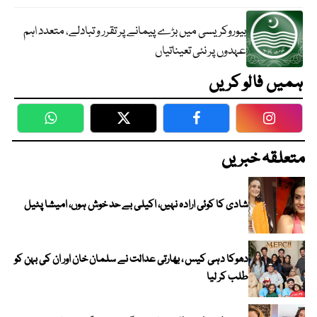
بیوروکریسی میں بڑے پیمانے پر تقرر و تبادلے، متعدد اہم
عہدوں پر نئی تعیناتیاں
ہمیں فالو کریں
WhatsApp
Twitter
Facebook
Faceboo
متعلقہ خبریں
شادی کا کوئی ارادہ نہیں، اکیلی بے حد خوش ہوں، امیشا پٹیل
دھوکا دہی کیس ، بھارتی عدالت نے سلمان خان اور ان کی بہن کو
طلب کر لیا