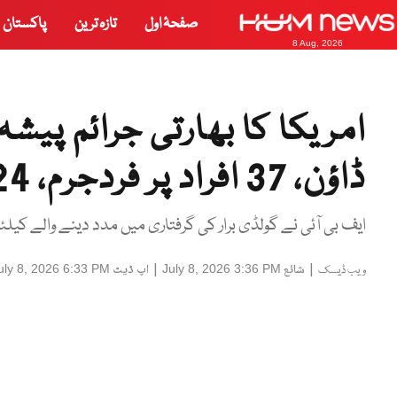
صفحۂ اول
تازہ ترین
پاکستان
8 Aug, 2026
امریکا کا بھارتی جرائم پی
ڈاؤن، 37 افراد پر فردجرم، 24 گرفتار
ایف بی آئی نے گولڈی برار کی گرفتاری میں مدد دینے والے کیلئے 50 ہزار ڈالر انعام کا بھی اعلان کر 
|
شائع
|
اپ ڈیٹ
uly 8, 2026 6:33 PM
July 8, 2026 3:36 PM
ویب ڈیسک