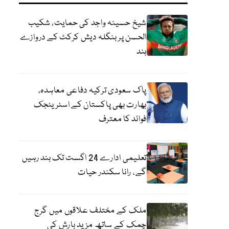
شیخ حسینہ واجد کی حمایت، شکیب
الحسن پر بنگلہ دیش کرکٹ کے دروازے
بند
پاک سعودی ترکیہ دفاعی معاہدہ،
بھارت بھی پاکستان کے اسٹریٹجک
فوائد کا معترف
تعلیمی ادارے 24 اگست تک بند رہیں
گے، رانا سکندر حیات
ملک کے مختلف علاقوں میں گرج
چمک کے ساتھ مزید بارش کی