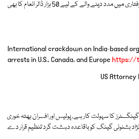
امریکی تحقیقاتی ادارے ایف بی آئی نے گولڈی برار کی گرفتاری میں مدد دینے والے کے لیے 50 ہزار ڈالر انعام کا بھی
International crackdown on India-based org
arrests in U.S., Canada, and Europe
https:/
نگسٹرز کا سہولت کار ہے، پولیس اور افسران بھتہ خوری
نژاد بشنوئی گینگ کو باقاعدہ دہشت گرد تنظیم قرار دے