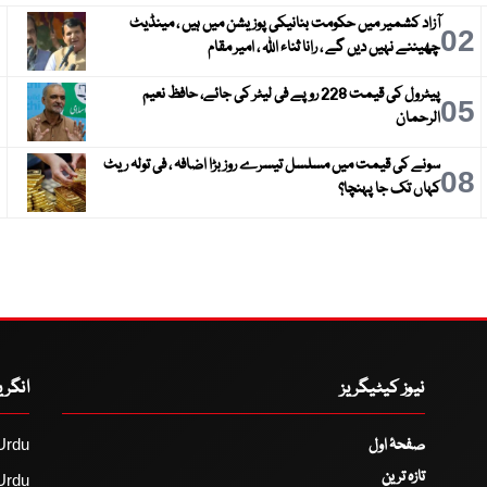
آزاد کشمیر میں حکومت بنانیکی پوزیشن میں ہیں ، مینڈیٹ
3
02
چھیننے نہیں دیں گے ، رانا ثناء اللہ ، امیر مقام
پیٹرول کی قیمت 228 روپے فی لیٹر کی جائے، حافظ نعیم
6
05
الرحمان
سونے کی قیمت میں مسلسل تیسرے روز بڑا اضافہ ، فی تولہ ریٹ
9
08
کہاں تک جا پہنچا؟
نیوز کیٹیگریز
انگر
صفحۂ اول
Urdu
تازہ ترین
Urdu