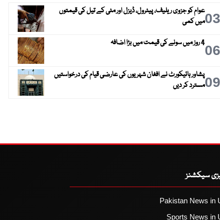
عوام کو جزوی ریلیف، پیٹرول، ڈیزل اور مٹی کے تیل کی قیمتوں
0
میں کمی
4 روز میں سونے کی قیمت میں بڑا اضافہ
0
پشاور ہائیکورٹ نے افغان شہریوں کی عارضی قیام کی درخواستیں
0
مسترد کر دیں
یزی سیکشنز
Pakistan News in 
Sports News in 