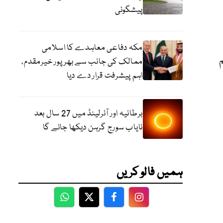
پیشگوئی
مکہ دفاعی معاہدے کا اسلامی
ممالک کی جانب سے بھرپور خیرمقدم،
اہم پیشرفت قرار دے دیا
برطانیہ اور آئرلینڈ میں 27 سال بعد
نایاب سورج گرہن دیکھا جائے گا
ہمیں فالو کریں
WhatsApp
Twitter
Facebook
Facebook