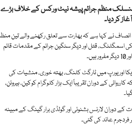
منسلک منظم جرائم پیشہ نیٹ ورکس کے خلاف بڑے
غاز کر دیا۔
نصاف نے کہا ہے کہ بھارت سے تعلق رکھنے والے تین منظم
ھتہ خوری، منشیات کی اسمگلنگ، قتل اور دیگر سنگین جرائم کے مقدمات قائم
یکا اور یورپ میں ٹارگٹ کلنگ، بھتہ خوری، منشیات کی
رروائی کے دوران تقریباً ایک ہزار کلوگرام کوکین، ہیروئن،
یا۔
 کے دوران لارنس بشنوئی اور گولڈی برار گینگ کے مبینہ
 فردجرم عائد کی گئی۔