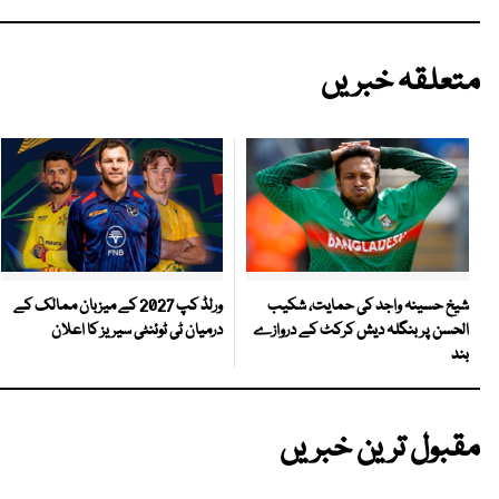
متعلقہ خبریں
ورلڈ کپ 2027 کے میزبان ممالک کے
شیخ حسینہ واجد کی حمایت، شکیب
درمیان ٹی ٹوئنٹی سیریز کا اعلان
الحسن پر بنگلہ دیش کرکٹ کے دروازے
بند
مقبول ترین خبریں