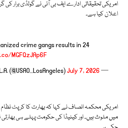
اعلان کیا ہے۔
anized crime gangs results in 24
/t.co/MGFQzJAp6F
July 7, 2026
— US Attorney L.A. (@USAO_LosAngeles)
امریکی محکمہ انصاف نے کہا کہ بھارت کا کرپٹ نظام گی
میں ملوث ہیں۔ اور کینیڈا کی حکومت پہلے ہی بھارتی 
چکی ہے۔