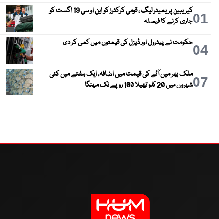
کیریبین پریمیئر لیگ ، قومی کرکٹرز کو این او سی 19 اگست کو
01
جاری کرنے کا فیصلہ
حکومت نے پیٹرول اور ڈیزل کی قیمتوں میں کمی کر دی
04
ملک بھر میں آٹے کی قیمت میں اضافہ، ایک ہفتے میں کئی
07
شہروں میں 20 کلو تھیلا 100 روپے تک مہنگا