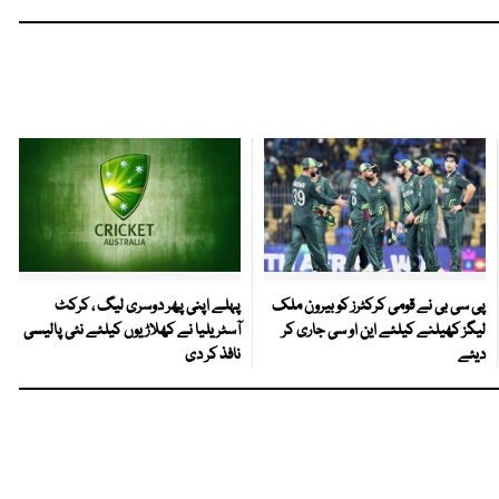
پی سی بی نے قومی کرکٹرز کو بیرون ملک
پہلے اپنی پھر دوسری لیگ ، کرکٹ
لیگز کھیلنے کیلئے این او سی جاری کر
آسٹریلیا نے کھلاڑیوں کیلئے نئی پالیسی
دیئے
نافذ کر دی