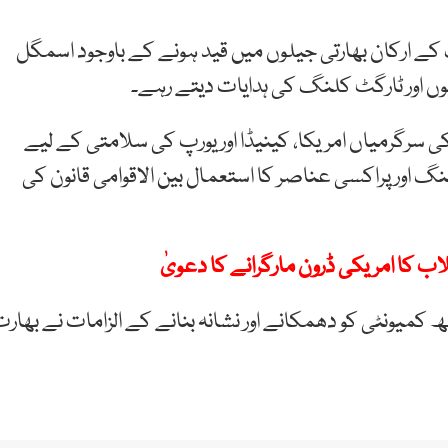
 کے ارکان بھارتی جیلوں میں قید ہونے کے باوجود اسمگل
وں اور ٹارگٹ کلنگ کی ہدایات دیتے رہے۔
ی سرگرمیاں امریکا، کینیڈا اور یورپ کی سلامتی کے لیے
گ اور پراکسی عناصر کا استعمال بین الاقوامی قانون کی
نقلاب کا امریکی ڈرون مارگرانے کا دعویٰ
یونٹی کو دھمکانے اور نشانہ بنانے کے الزامات نے بھار