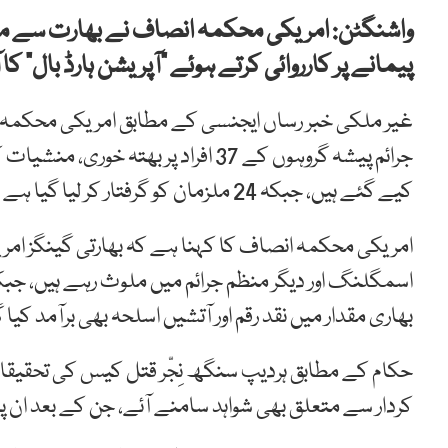
واشنگٹن: امریکی محکمہ انصاف نے بھارت سے 
پیمانے پر کارروائی کرتے ہوئے “آپریشن ہارڈ بال” کا آ
غیر ملکی خبر رساں ایجنسی کے مطابق امریکی محکمہ ا
جرائم پیشہ گروہوں کے 37 افراد پر ب
کیے گئے ہیں، جبکہ 24 ملزمان کو گرفتار کر لیا گیا ہے اور 10 دیگر مفرور ہیں۔
امریکی محکمہ انصاف کا کہنا ہے کہ بھارتی گینگز امر
اسمگلنگ اور دیگر منظم جرائم میں ملوث رہے ہیں، جبکہ کا
بھاری مقدار میں نقد رقم اور آتشیں اسلحہ بھی برآمد کیا گ
حکام کے مطابق ہردیپ سنگھ نِجّر قتل کیس کی تحقیقات
کردار سے متعلق بھی شواہد سامنے آئے، جن کے بعد ان پر