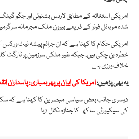
امریکی استغاثہ کے مطابق لارنس بشنوئی اور جگو گینگ
شدہ موبائل فونز کے ذریعے بیرون ملک مجرمانہ سرگرمی
امریکی حکام کا کہنا ہے کہ ان جرائم پیشہ نیٹ ورکس ک
خطرہ بن چکی ہیں، جبکہ غیر ملکی سرزمین پر ٹارگٹ کلن
خلاف ورزی ہے۔
یہ بھی پڑھیں:
امریکا کی ایران پر پھر بمباری: پاسداران ا
دوسری جانب بعض سیاسی مبصرین کا کہنا ہے کہ سکھ کم
کی سیکیورٹی ساکھ کا جنازہ نکال دیا۔