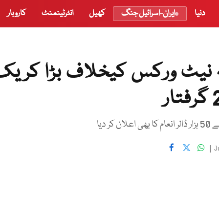
دنیا
ایران-اسرائیل جنگ
کھیل
انٹرٹینمنٹ
کاروبار
شہ نیٹ ورکس کیخلاف بڑا کریک
دیا
|
J