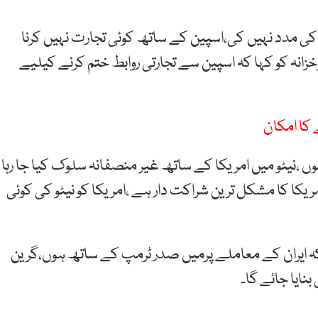
کا کی مدد نہیں کی،اسپین کے ساتھ کوئی تجارت نہیں کرنا
زانہ کو کہا کہ اسپین سے تجارتی روابط ختم کرنے کیلیے
ے کا امکان
وں ،نیٹو میں امریکا کے ساتھ غیر منصفانہ سلوک کیا جا رہا
ریکا کا مشکل ترین شراکت دار ہے ،امریکا کو نیٹو کی کوئی
 کہ ایران کے معاملے پرمیں صدر ٹرمپ کے ساتھ ہوں،گرین
نایا جائے گا۔