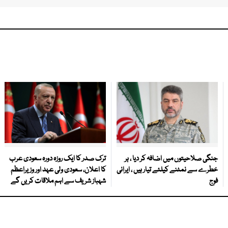
جنگی صلاحیتوں میں اضافہ کر دیا ، ہر
ترک صدر کا ایک روزہ دورہ سعودی عرب
خطرے سے نمٹنے کیلئے تیار ہیں ، ایرانی
کا اعلان، سعودی ولی عہد اور وزیراعظم
فوج
شہباز شریف سے اہم ملاقات کریں گے