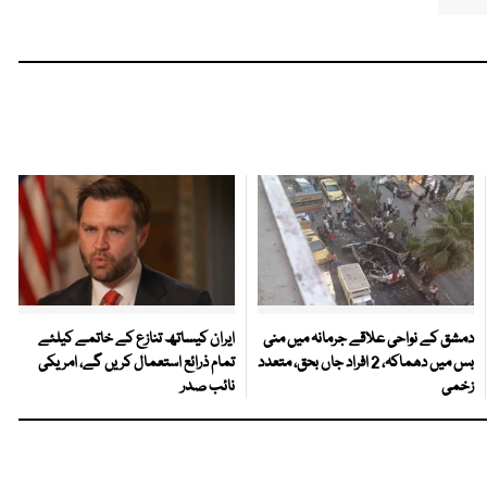
دمشق کے نواحی علاقے جرمانہ میں منی
ایران کیساتھ تنازع کے خاتمے کیلئے
بس میں دھماکہ، 2 افراد جاں بحق، متعدد
تمام ذرائع استعمال کریں گے، امریکی
زخمی
نائب صدر