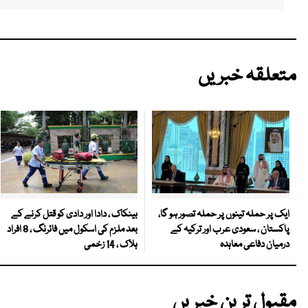
متعلقہ خبریں
بینکاک ، دادا اور دادی کو قتل کرنے کے
ایک پر حملہ تینوں پر حملہ تصور ہو گا،
بعد ملزم کی اسکول میں فائرنگ ، 8 افراد
پاکستان ، سعودی عرب اور ترکیہ کے
ہلاک ، 14 زخمی
درمیان دفاعی معاہدہ
مقبول ترین خبریں