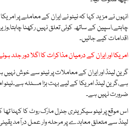
انہوں نے مزید کہا کہ نیٹو نے ایران کے معاملے پر امری
چاہتے،اسپین کے ساتھ کوئی تعلق نہیں رکھنا چاہتا،وزیرخ
اقدامات کیے جائیں۔
امریکا اور ایران کے درمیان مذاکرات کا اگلا دور جلد ہون
گرین لینڈ اور ایران کے معاملات پر نیٹو سے خوش نہیں ہ
ہے،گرین لینڈ امریکا کے لیے بہت بڑا مسئلہ ہے۔نیٹو ام
ضرورت نہیں ہے۔
اس موقع پر نیٹو سیکریٹری جنرل مارک روٹ کا کہنا تھا
لینڈ سے متعلق معاہدے پر مرحلہ وار عمل درآمد یقینی ب