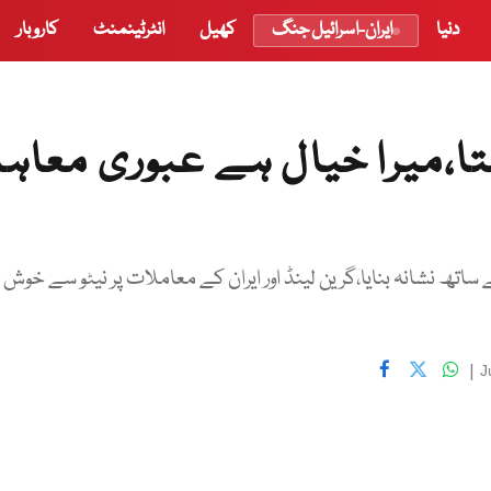
دنیا
ایران-اسرائیل جنگ
کھیل
انٹرٹینمنٹ
کاروبار
ہتا،میرا خیال ہے عبوری معاہ
ساتھ نشانہ بنایا،گرین لینڈ اور ایران کے معاملات پر نیٹو سے خوش
|
J