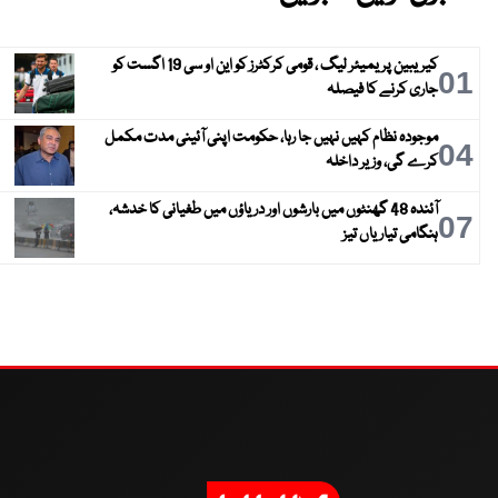
کیریبین پریمیئر لیگ ، قومی کرکٹرز کو این او سی 19 اگست کو
01
جاری کرنے کا فیصلہ
موجودہ نظام کہیں نہیں جا رہا، حکومت اپنی آئینی مدت مکمل
04
کرے گی، وزیر داخلہ
آئندہ 48 گھنٹوں میں بارشوں اور دریاؤں میں طغیانی کا خدشہ،
07
ہنگامی تیاریاں تیز