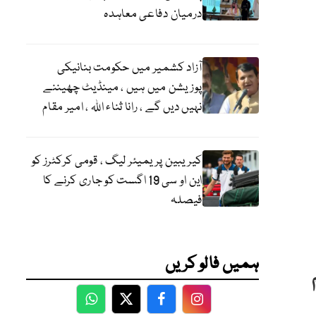
درمیان دفاعی معاہدہ
آزاد کشمیر میں حکومت بنانیکی
پوزیشن میں ہیں ، مینڈیٹ چھیننے
نہیں دیں گے ، رانا ثناء اللہ ، امیر مقام
کیریبین پریمیئر لیگ ، قومی کرکٹرز کو
این او سی 19 اگست کو جاری کرنے کا
فیصلہ
ہمیں فالو کریں
WhatsApp
Twitter
Facebook
Facebook