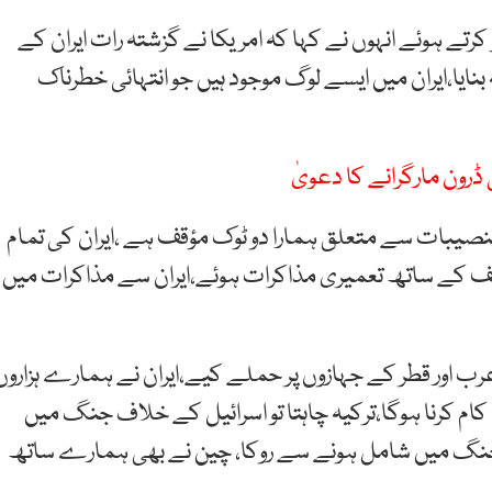
کرتے ہوئے انہوں نے کہا کہ امریکا نے گزشتہ رات ایران کے
نایا،ایران میں ایسے لوگ موجود ہیں جو انتہائی خطرناک
ی ڈرون مارگرانے کا دعویٰ
 تنصیبات سے متعلق ہمارا دو ٹوک مؤقف ہے ،ایران کی تمام
 چیف کے ساتھ تعمیری مذاکرات ہوئے،ایران سے مذاکرات میں
ی عرب اور قطر کے جہازوں پر حملے کیے،ایران نے ہمارے ہزاروں
کام کرنا ہوگا،ترکیہ چاہتا تو اسرائیل کے خلاف جنگ میں
 جنگ میں شامل ہونے سے روکا، چین نے بھی ہمارے ساتھ