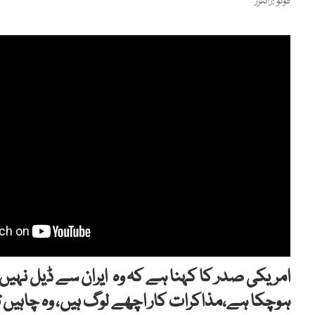
فوٹو :رائٹرز
امریکی صدر کا کہنا ہے کہ وہ ایران سے ڈیل نہیں 
ہوچکا ہے،مذاکرات کار اچھے لوگ ہیں، وہ چاہیں ت