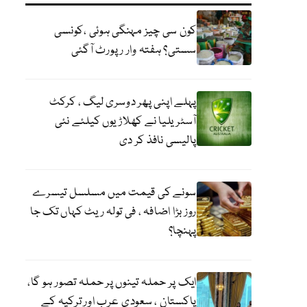
کون سی چیز مہنگی ہوئی ،کونسی
سستی؟ ہفتہ وار رپورٹ آگئی
پہلے اپنی پھر دوسری لیگ ، کرکٹ
آسٹریلیا نے کھلاڑیوں کیلئے نئی
پالیسی نافذ کر دی
سونے کی قیمت میں مسلسل تیسرے
روز بڑا اضافہ ، فی تولہ ریٹ کہاں تک جا
پہنچا؟
ایک پر حملہ تینوں پر حملہ تصور ہو گا،
پاکستان ، سعودی عرب اور ترکیہ کے