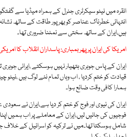
انقرہ میں نیٹو سیکرٹری جنرل کے ہمراہ میڈیا سے گفتگو 
انتہائی خطرناک عناصر کو بھرپور طاقت کے ساتھ نشانہ ب
ہیں،ایران کے ساتھ سختی سے نمٹنا ضروری تھا۔
امریکا کی ایران پر پھر بمباری: پاسداران انقلاب کا امریک
ایران کے پاس جوہری ہتھیار نہیں ہوسکتے ،ایرانی جوہری
قیادت کو ختم کردیا ، اب وہاں تمام نئے لوگ ہیں ،نیٹو
ہمارا کافی وقت ضائع ہوا۔
ایران کی نیوی اور فوج کو ختم کر دیا ہے،ایران نے سعود
فوجیوں کی جانیں لیں،ایران کے معاملے پر اب ہمیں اپنا 
شامل ہوسکتا تھا۔میں نے ترکیہ کو اسرائیل کے خلاف
اچھا سلوک کیا۔