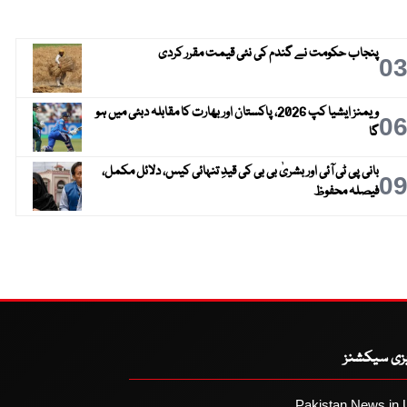
پنجاب حکومت نے گندم کی نئی قیمت مقرر کردی
0
ویمنز ایشیا کپ 2026، پاکستان اور بھارت کا مقابلہ دبئی میں ہو
0
گا
بانی پی ٹی آئی اور بشریٰ بی بی کی قیدِ تنہائی کیس، دلائل مکمل،
0
فیصلہ محفوظ
یزی سیکشنز
Pakistan News in 