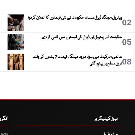
پیٹرول مہنگا، ڈیزل سستا، حکومت نے نئی قیمتوں کا اعلان کر دیا
3
02
حکومت نے پیٹرول اور ڈیزل کی قیمتوں میں کمی کر دی
6
05
عالمی مارکیٹ میں سونا مزید مہنگا ، قیمت 7 ہفتوں کی بلند
9
08
ترین سطح پر پہنچ گئی
نیوز کیٹیگریز
انگر
صفحۂ اول
Urdu