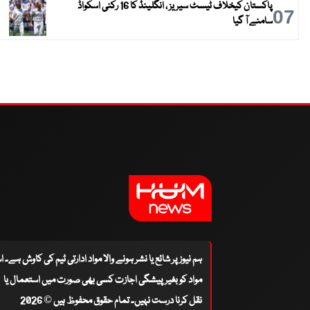
پاکستان کیخلاف ٹیسٹ سیریز ، انگلینڈ کا 16 رکنی اسکواڈ
07
سامنے آ گیا
ہم نیوز پر شائع یا نشر ہونے والا مواد ادارتی ٹیم کی کاوش ہے۔ 
مواد کو بغیر پیشگی اجازت کسی بھی صورت میں استعمال یا
نقل کرنا درست نہیں۔ تمام حقوق محفوظ ہیں © 2026