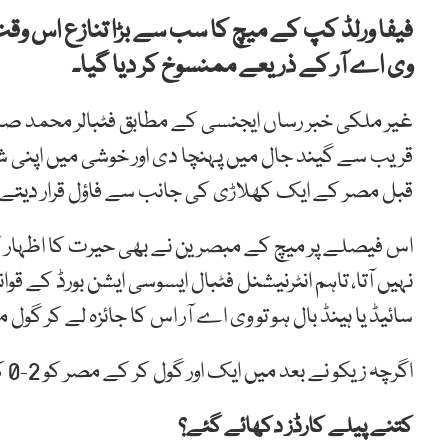
فیفا ورلڈ کپ کے میچ کا سب سے بڑا تنازع اس وق
وی اے آر کے ذریعے ممنسوخ کر دیا گیا۔
غیر ملکی خبر رساں ایجنسی کے مطابق فٹبالر محمد صلا
قریب سے گیند جال میں پہنچا دی اور خوشی میں اپنی شر
قبل مصر کے ایک کھلاڑی کی جانب سے فاؤل قرار دیتے ہ
اس فیصلے پر میچ کے مبصرین نے بھی حیرت کا اظہار کیا 
نہیں آتا، تاہم انٹرنیشنل فٹبال ایسوسی ایشن بورڈ کے ق
سائیڈ یا ہینڈ بال ہو تو وی اے آر اس کا جائزہ لے کر گول
اگرچہ زیکو نے بعد میں ایک اور گول کر کے مصر کو 2-0 کی برتری دلائی، لیکن یہ برتری بھی ٹیم کو فتح نہ دلا سکی۔
کتنے پیلے کارڈز دکھائے گئے؟