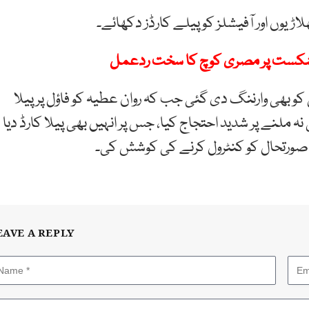
ڑیوں اور آفیشلز کو پیلے کارڈز دکھائے۔
ے شکست پر مصری کوچ کا سخت ردعمل
کو بھی وارننگ دی گئی جب کہ روان عطیہ کو فاؤل پر پیلا
 ملنے پر شدید احتجاج کیا، جس پر انہیں بھی پیلا کارڈ دیا
صورتحال کو کنٹرول کرنے کی کوشش کی۔
EAVE A REPLY