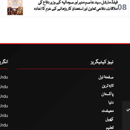
فیلڈ مارشل سید عاصم منیر اور صومالیہ کے وزیر دفاع کی
9
08
ملاقات، دفاعی تعاون اور استعدادِ کار بڑھانے کے عزم کا اعادہ
نیوز کیٹیگریز
انگر
صفحۂ اول
Urdu
تازہ ترین
Urdu
پاکستان
Urdu
دنیا
Urdu
اس
معیشت
Urdu
کھیل
Urdu
تعلیم