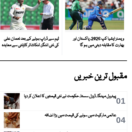
ٹیم سے ڈراپ ہونے کے بعد نعمان علی
ویمنز ایشیا کپ 2026، پاکستان اور
کی نئی اننگز، لنکاشائر کاؤنٹی سے معاہدہ
بھارت کا مقابلہ دبئی میں ہو گا
مقبول ترین خبریں
پیٹرول مہنگا، ڈیزل سستا، حکومت نے نئی قیمتوں کا اعلان کر دیا
01
عالمی مارکیٹ میں سونے کی قیمت میں بڑا اضافہ
04