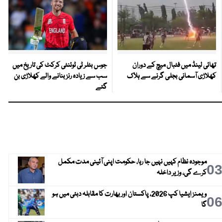
تھائی لینڈ میں فٹبال میچ کے دوران
جوس بٹلر ٹی ٹوئنٹی کرکٹ کی تاریخ میں
کھلاڑی آسمانی بجلی گرنے سے ہلاک
سب سے زیادہ رنز بنانے والے کھلاڑی بن
گئے
موجودہ نظام کہیں نہیں جا رہا، حکومت اپنی آئینی مدت مکمل
0
کرے گی، وزیر داخلہ
ویمنز ایشیا کپ 2026، پاکستان اور بھارت کا مقابلہ دبئی میں ہو
0
گا