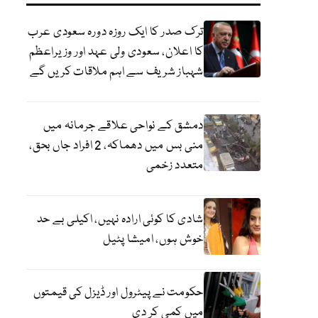
ترک صدر کا ایک روزہ دورہ سعودی عرب
کا اعلان، سعودی ولی عہد اور وزیراعظم
شہباز شریف سے اہم ملاقات کریں گے
دمشق کے نواحی علاقے جرمانہ میں
منی بس میں دھماکہ، 2 افراد جاں بحق،
متعدد زخمی
شادی کا کوئی ارادہ نہیں، اکیلی بے حد
خوش ہوں، امیشا پٹیل
حکومت نے پیٹرول اور ڈیزل کی قیمتوں
میں کمی کر دی