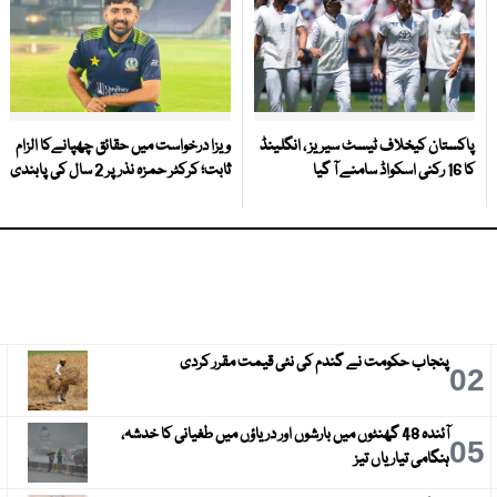
پاکستان کیخلاف ٹیسٹ سیریز ، انگلینڈ
ویزا درخواست میں حقائق چھپانےکا الزام
کا 16 رکنی اسکواڈ سامنے آ گیا
ثابت؛ کرکٹر حمزہ نذر پر 2 سال کی پابندی
پنجاب حکومت نے گندم کی نئی قیمت مقرر کردی
3
02
آئندہ 48 گھنٹوں میں بارشوں اور دریاؤں میں طغیانی کا خدشہ،
6
05
ہنگامی تیاریاں تیز