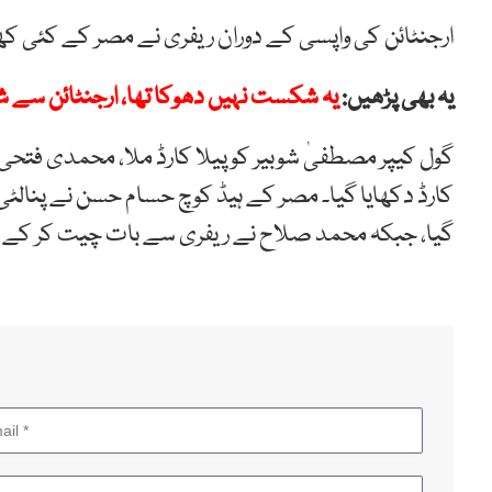
ارجنٹائن کی واپسی کے دوران ریفری نے مصر کے کئی کھلا
یہ بھی پڑھیں:
یہ شکست نہیں دھوکا تھا، ارجنٹائن س
گول کیپر مصطفیٰ شوبیر کو پیلا کارڈ ملا، محمدی فتحی 
کارڈ دکھایا گیا۔ مصر کے ہیڈ کوچ حسام حسن نے پنالٹی نہ
گیا، جبکہ محمد صلاح نے ریفری سے بات چیت کر کے 