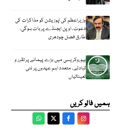
وزیراعظم کی اپوزیشن کو مذاکرات کی
دعوت، اوپن ایجنڈے پر بات ہوگی،
طارق فضل چودھری
بیوروکریسی میں بڑے پیمانے پر تقرر و
تبادلے، متعدد اہم عہدوں پر نئی
تعیناتیاں
ہمیں فالو کریں
WhatsApp
Twitter
Facebook
Facebook