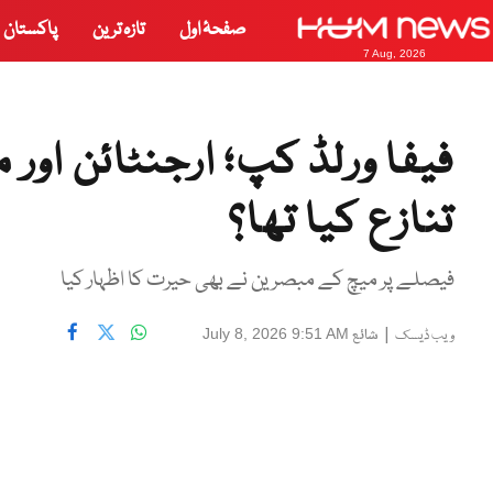
صفحۂ اول
تازہ ترین
پاکستان
7 Aug, 2026
فیفا ورلڈ کپ؛ ارجنٹائن اور
تنازع کیا تھا؟
فیصلے پر میچ کے مبصرین نے بھی حیرت کا اظہار کیا
|
شائع
July 8, 2026 9:51 AM
ویب ڈیسک