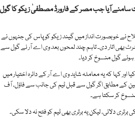
ت سامنے آیا جب مصر کے فارورڈ مصطفیٰ زیکو کا گول
ح نے خوبصورت انداز میں گیند زیکو کو پاس کی جنہوں نے
ٹ بھی اتار دی۔ تاہم چند لمحوں بعد وی اے آر نے گول سے
وئے گول منسوخ کر دیا۔
اور کہا کہ یہ معاملہ شاید وی اے آر کے دائرہ اختیار میں
وانین کے مطابق اگر گول سے قبل ٹیم کی جانب سے فاؤل، آف
 منسوخ کر سکتا ہے۔