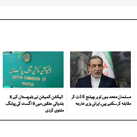
مسلمان متحد ہوں تو ہر چیلنج کا ڈٹ کر
الیکشن کمیشن نے بلوچستان کے 4
مقابلہ کر سکتے ہیں، ایرانی وزیر خارجہ
بلدیاتی حلقوں میں 9 اگست کی پولنگ
ملتوی کردی