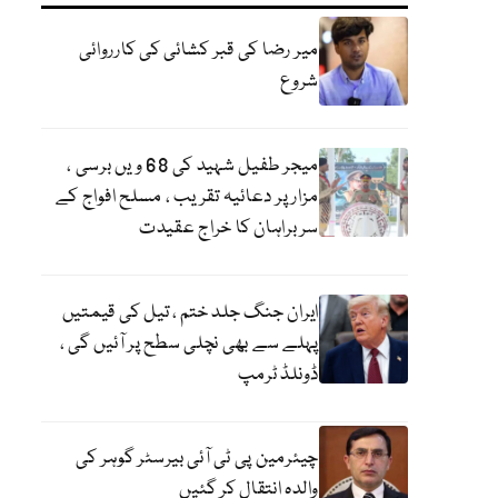
میر رضا کی قبر کشائی کی کارروائی
شروع
میجر طفیل شہید کی 68 ویں برسی ،
مزار پر دعائیہ تقریب ، مسلح افواج کے
سربراہان کا خراج عقیدت
ایران جنگ جلد ختم ، تیل کی قیمتیں
پہلے سے بھی نچلی سطح پر آئیں گی ،
ڈونلڈ ٹرمپ
چیئرمین پی ٹی آئی بیرسٹر گوہر کی
والدہ انتقال کر گئیں