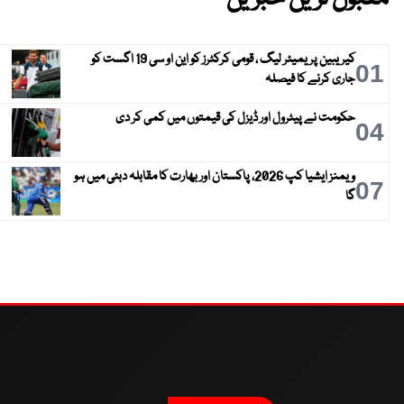
کیریبین پریمیئر لیگ ، قومی کرکٹرز کو این او سی 19 اگست کو
01
جاری کرنے کا فیصلہ
حکومت نے پیٹرول اور ڈیزل کی قیمتوں میں کمی کر دی
04
ویمنز ایشیا کپ 2026، پاکستان اور بھارت کا مقابلہ دبئی میں ہو
07
گا