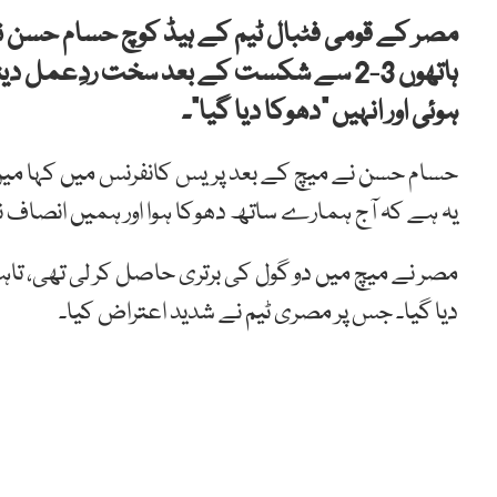
مصر کے قومی فٹبال ٹیم کے ہیڈ کوچ حسام حسن نے 
ہاتھوں 3-2 سے شکست کے بعد سخت ردِعمل 
ہوئی اور انہیں “دھوکا دیا گیا”۔
حسام حسن نے میچ کے بعد پریس کانفرنس میں کہا میں
یہ ہے کہ آج ہمارے ساتھ دھوکا ہوا اور ہمیں انصاف ن
مصر نے میچ میں دو گول کی برتری حاصل کر لی تھی، تا
دیا گیا۔ جس پر مصری ٹیم نے شدید اعتراض کیا۔