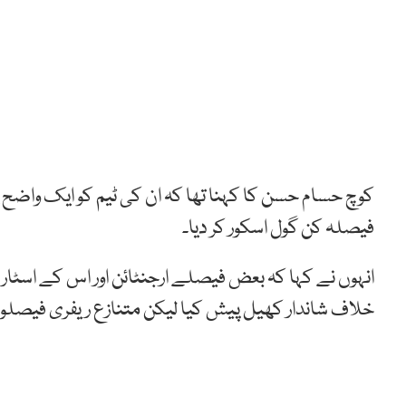
کوچ حسام حسن کا کہنا تھا کہ ان کی ٹیم کو ایک واضح پ
فیصلہ کن گول اسکور کر دیا۔
انہوں نے کہا کہ بعض فیصلے ارجنٹائن اور اس کے اسٹا
خلاف شاندار کھیل پیش کیا لیکن متنازع ریفری فیصلوں 