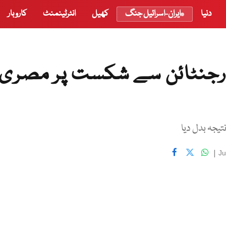
دنیا
ایران-اسرائیل جنگ
کھیل
انٹرٹینمنٹ
کاروبار
 ارجنٹائن سے شکست پر مصری
تیجہ بدل دیا
|
Ju