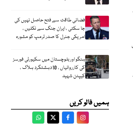
فضائی طاقت سے فتح حاصل نہیں کی
جا سکتی ، ایران جنگ سے نکلیں ،
امریکی جنرل کا صدر ٹرمپ کو مشورہ
ہنگو اور بلوچستان میں سکیورٹی فورسز
کی کارروائیاں ، 10دہشتگرد ہلاک ،
کیپٹن شہید
ہمیں فالو کریں
WhatsApp
Twitter
Facebook
Facebook