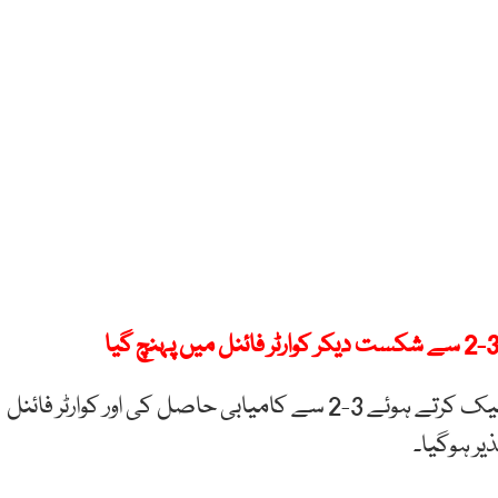
واضح رہے کہ ارجنٹائن نے آخری لمحات میں شاندار کم بیک کرتے ہوئے 3-2 سے کامیابی حاصل کی اور کوارٹر فائنل
یر ہوگیا۔