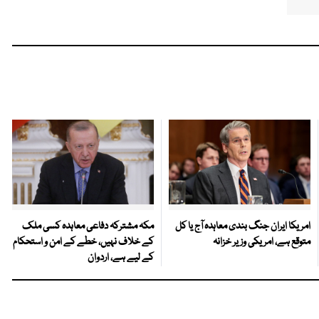
امریکا ایران جنگ بندی معاہدہ آج یا کل
مکہ مشترکہ دفاعی معاہدہ کسی ملک
متوقع ہے، امریکی وزیر خزانہ
کے خلاف نہیں، خطے کے امن و استحکام
کے لیے ہے، اردوان