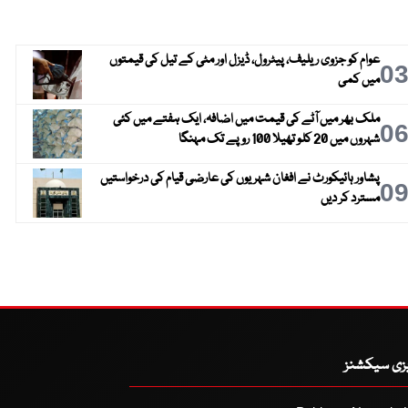
عوام کو جزوی ریلیف، پیٹرول، ڈیزل اور مٹی کے تیل کی قیمتوں
0
میں کمی
ملک بھر میں آٹے کی قیمت میں اضافہ، ایک ہفتے میں کئی
0
شہروں میں 20 کلو تھیلا 100 روپے تک مہنگا
پشاور ہائیکورٹ نے افغان شہریوں کی عارضی قیام کی درخواستیں
0
مسترد کر دیں
یزی سیکشنز