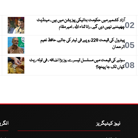
آزاد کشمیر میں حکومت بنانیکی پوزیشن میں ہیں ، مینڈیٹ
3
02
چھیننے نہیں دیں گے ، رانا ثناء اللہ ، امیر مقام
پیٹرول کی قیمت 228 روپے فی لیٹر کی جائے، حافظ نعیم
6
05
الرحمان
سونے کی قیمت میں مسلسل تیسرے روز بڑا اضافہ ، فی تولہ ریٹ
9
08
کہاں تک جا پہنچا؟
نیوز کیٹیگریز
انگر