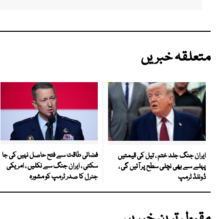
متعلقہ خبریں
فضائی طاقت سے فتح حاصل نہیں کی جا
ایران جنگ جلد ختم ، تیل کی قیمتیں
سکتی ، ایران جنگ سے نکلیں ، امریکی
پہلے سے بھی نچلی سطح پر آئیں گی ،
جنرل کا صدر ٹرمپ کو مشورہ
ڈونلڈ ٹرمپ
مقبول ترین خبریں