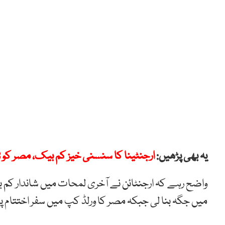
یہ بھی پڑھیں:
ارجنٹینا کا سنسنی خیز کم بیک، مصر کو 3-2 سے شکست دیکر کوارٹر فائنل میں پہنچ گیا
میں جگہ بنا لی جبکہ مصر کا ورلڈ کپ میں سفر اختتام پذ