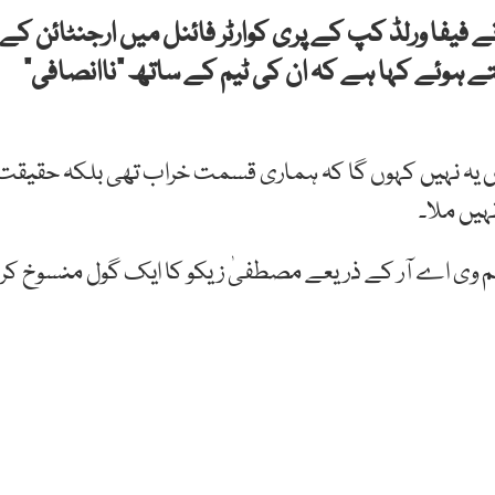
فیفا ورلڈ کپ کے پری کوارٹر فائنل میں ارجنٹائن کے
دیتے ہوئے کہا ہے کہ ان کی ٹیم کے ساتھ “ناانصافی”
 یہ نہیں کہوں گا کہ ہماری قسمت خراب تھی بلکہ حقیقت
ہیں ملا۔
ہم وی اے آر کے ذریعے مصطفیٰ زیکو کا ایک گول منسوخ کر