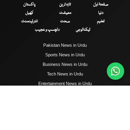
صفحۂ اول
تازہ ترین
پاکستان
دنیا
معیشت
کھیل
تعلیم
صحت
انٹرٹینمنٹ
ٹیکنالوجی
دلچسپ و عجیب
Pakistan News in Urdu
Sports News in Urdu
Business News in Urdu
Tech News in Urdu
Entertainment News in Urdu
Health News in Urdu
Hum News English