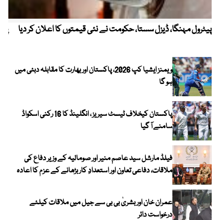
پیٹرول مہنگا، ڈیزل سستا، حکومت نے نئی قیمتوں کا اعلان کر دیا
پنج
ویمنز ایشیا کپ 2026، پاکستان اور بھارت کا مقابلہ دبئی میں
ہو گا
پاکستان کیخلاف ٹیسٹ سیریز ، انگلینڈ کا 16 رکنی اسکواڈ
سامنے آ گیا
فیلڈ مارشل سید عاصم منیر اور صومالیہ کے وزیر دفاع کی
ملاقات، دفاعی تعاون اور استعدادِ کار بڑھانے کے عزم کا اعادہ
عمران خان اور بشریٰ بی بی سے جیل میں ملاقات کیلئے
درخواست دائر