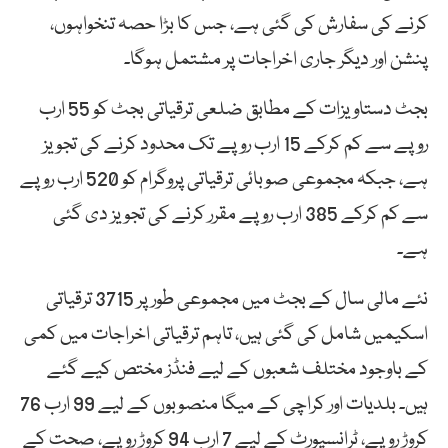
کرنے کی سفارش کی گئی ہے، جس کا بڑا حصہ تنخواہوں،
پنشن اور دیگر جاری اخراجات پر مشتمل ہوگا۔
بجٹ دستاویزات کے مطابق ضلعی ترقیاتی بجٹ کو 55 ارب
روپے سے کم کرکے 15 ارب روپے تک محدود کرنے کی تجویز
ہے، جبکہ مجموعی صوبائی ترقیاتی پروگرام کو 520 ارب روپے
سے کم کرکے 385 ارب روپے مقرر کرنے کی تجویز دی گئی
ہے۔
نئے مالی سال کے بجٹ میں مجموعی طور پر 3715 ترقیاتی
اسکیمیں شامل کی گئی ہیں، تاہم ترقیاتی اخراجات میں کمی
کے باوجود مختلف شعبوں کے لیے فنڈز مختص کیے گئے
ہیں۔ بلدیات اور کراچی کے میگا منصوبوں کے لیے 99 ارب 76
کروڑ روپے، ٹرانسپورٹ کے لیے 7 ارب 94 کروڑ روپے، صحت کے