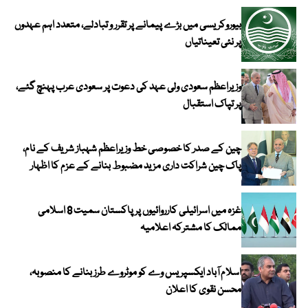
بیوروکریسی میں بڑے پیمانے پر تقرر و تبادلے، متعدد اہم عہدوں
پر نئی تعیناتیاں
وزیراعظم سعودی ولی عہد کی دعوت پر سعودی عرب پہنچ گئے،
پر تپاک استقبال
چین کے صدر کا خصوصی خط وزیراعظم شہباز شریف کے نام،
پاک چین شراکت داری مزید مضبوط بنانے کے عزم کا اظہار
غزہ میں اسرائیلی کارروائیوں پر پاکستان سمیت 8 اسلامی
ممالک کا مشترکہ اعلامیہ
اسلام آباد ایکسپریس وے کو موٹروے طرز بنانے کا منصوبہ،
محسن نقوی کا اعلان