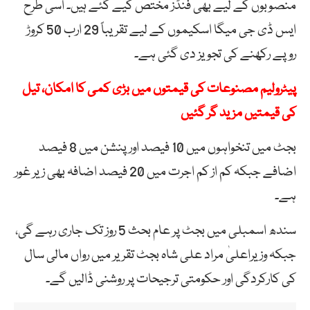
منصوبوں کے لیے بھی فنڈز مختص کیے گئے ہیں۔ اسی طرح
ایس ڈی جی میگا اسکیموں کے لیے تقریباً 29 ارب 50 کروڑ
روپے رکھنے کی تجویز دی گئی ہے۔
پیٹرولیم مصنوعات کی قیمتوں میں بڑی کمی کا امکان، تیل
کی قیمتیں مزید گر گئیں
بجٹ میں تنخواہوں میں 10 فیصد اور پنشن میں 8 فیصد
اضافے جبکہ کم از کم اجرت میں 20 فیصد اضافہ بھی زیر غور
ہے۔
سندھ اسمبلی میں بجٹ پر عام بحث 5 روز تک جاری رہے گی،
جبکہ وزیراعلیٰ مراد علی شاہ بجٹ تقریر میں رواں مالی سال
کی کارکردگی اور حکومتی ترجیحات پر روشنی ڈالیں گے۔