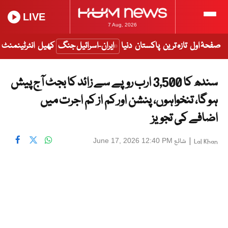
LIVE
7 Aug, 2026
صفحۂ اول
تازہ ترین
پاکستان
دنیا
ایران-اسرائیل جنگ
کھیل
انٹرٹینمنٹ
سندھ کا 3,500 ارب روپے سے زائد کا بجٹ آج پیش
ہو گا، تنخواہوں، پنشن اور کم از کم اجرت میں
اضافے کی تجویز
|
شائع
June 17, 2026 12:40 PM
Lal Khan