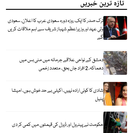
تازہ ترین خبریں
ترک صدر کا ایک روزہ دورہ سعودی عرب کا اعلان، سعودی
ولی عہد اور وزیراعظم شہباز شریف سے اہم ملاقات کریں
گے
دمشق کے نواحی علاقے جرمانہ میں منی بس میں
دھماکہ، 2 افراد جاں بحق، متعدد زخمی
شادی کا کوئی ارادہ نہیں، اکیلی بے حد خوش ہوں، امیشا
پٹیل
حکومت نے پیٹرول اور ڈیزل کی قیمتوں میں کمی کر دی