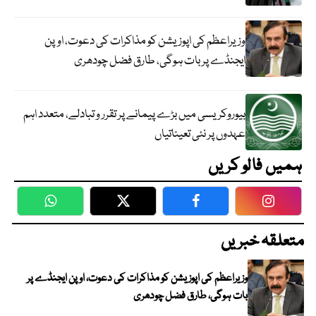
وزیراعظم کی اپوزیشن کو مذاکرات کی دعوت، اوپن
ایجنڈے پر بات ہوگی، طارق فضل چودھری
بیوروکریسی میں بڑے پیمانے پر تقرر و تبادلے، متعدد اہم
عہدوں پر نئی تعیناتیاں
ہمیں فالو کریں
WhatsApp
Twitter
Facebook
Faceboo
متعلقہ خبریں
وزیراعظم کی اپوزیشن کو مذاکرات کی دعوت، اوپن ایجنڈے پر
بات ہوگی، طارق فضل چودھری