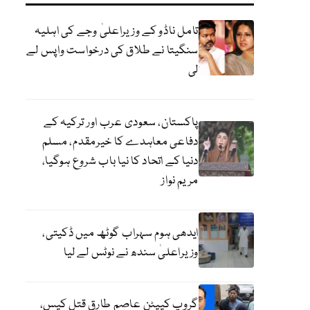
تامل ناڈو کے وزیراعلیٰ وجے کی اہلیہ
سنگیتا نے طلاق کی درخواست واپس لے
لی
پاکستان، سعودی عرب اور ترکیہ کے
دفاعی معاہدے کا خیرمقدم، مسلم
دنیا کے اتحاد کا نیا باب شروع ہوگیا،
مریم نواز
ایدھی ہوم سہراب گوٹھ میں ڈکیتی،
وزیراعلیٰ سندھ نے نوٹس لے لیا
گروپ کیپٹن عاصم طارق قتل کیس،