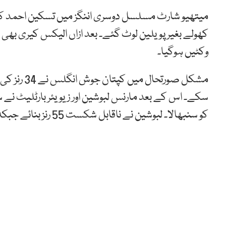
میتھیو شارٹ مسلسل دوسری اننگز میں تسکین احمد کا شک
وکٹیں ہوگیا۔
مشکل صورتحا
کو سنبھالا۔ لبوشین نے ناقابل شکست 55 رنز بنائے جبکہ بارٹلیٹ نے جارحانہ انداز اپناتے ہوئے 52 رنز کی اننگز کھیلی۔