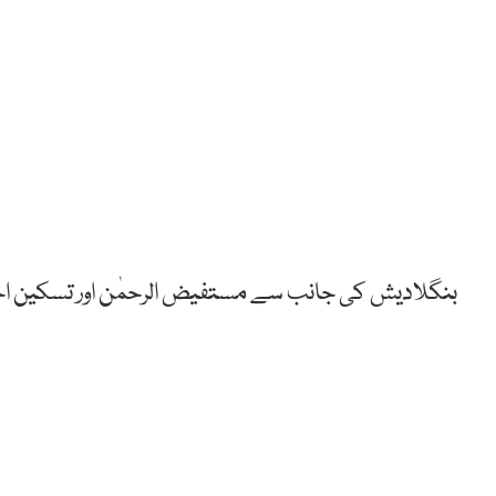
بنگلادیش کی جانب سے مستفیض الرحمٰن اور تسکین احمد نے 3،3 وکٹیں 