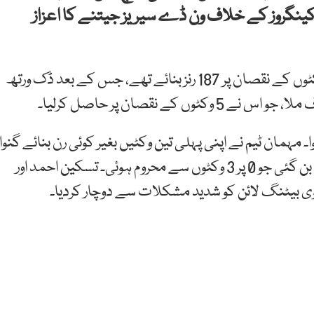
نگروز کے خلاف ون ڈے سیریز جیتنے کا اعزاز
بارش سے متاثرہ میچ میں آسٹریلیا نے 42 اوورز میں 8 وکٹوں کے نقصان پر 187 رنز بنائے تھے، جس کے بعد ڈک ورتھ
 مہمان ٹیم نے اپنی پہلی تین وکٹیں بغیر کوئی رن بنائے گنوا
دیں اور وہ ون ڈے کرکٹ کی تاریخ میں صرف چوتھی ٹیم بن گئی جو 0 پر 3 وکٹوں سے محروم ہوئی۔ تسکین احمد اور
ی بیٹنگ لائن کو شدید مشکلات سے دوچار کردیا۔