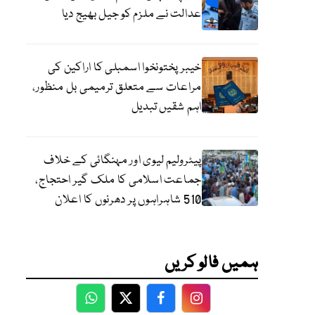
عدالت نے ملزم کو جیل بھیج دیا
خیبرپختونخوا اسمبلی کا اراکین کی
مراعات سے متعلق ترمیمی بل منظور،
اہم شقیں تبدیل
پیٹرولیم لیوی اور مہنگائی کے خلاف
جماعت اسلامی کا ملک گیر احتجاج،
510 شاہراہوں پر دھرنوں کا اعلان
ہمیں فالو کریں
WhatsApp
Twitter
Facebook
Facebook