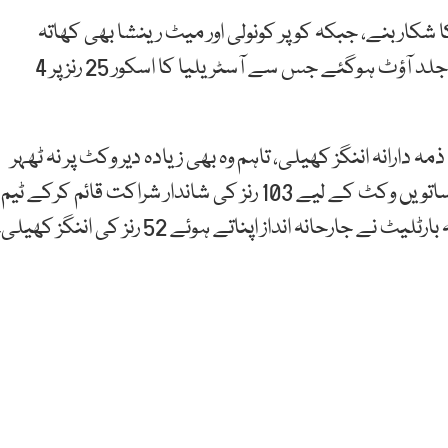
ار بنے، جبکہ کوپر کونولی اور میٹ رینشا بھی کھاتہ
کھولے بغیر پویلین لوٹ گئے۔ بعد ازاں الیکس کیری بھی جلد آؤٹ ہوگئے جس سے آسٹریلیا کا اسکور 25 رنز پر 4
ل میں کپتان جوش انگلس نے 34 رنز کی ذمہ دارانہ اننگز کھیلی، تاہم وہ بھی زیادہ دیر وکٹ پر نہ ٹھہر
سکے۔ اس کے بعد مارنس لبوشین اور زیویئر بارٹلیٹ نے ساتویں وکٹ کے لیے 103 رنز کی شاندار شراکت قائم کرکے ٹیم