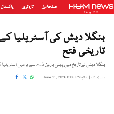
صفحۂ اول
تازہ ترین
پاکستان
7 Aug, 2026
بنگلا دیش کی آسٹریلیا ک
تاریخی فتح
بنگلا دیش نےتاریخ میں پہلی بار ون ڈے سیریز میں آسٹریلی
|
شائع
June 11, 2026 8:06 PM
ویب ڈیسک