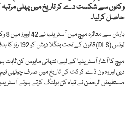
وکٹوں سے شکست دے کر تاریخ میں پہلی مرتبہ کی
حاصل کرلیا۔
لوئس (DLS) قانون کے تحت بنگلا دیش کو 192 رنز کا ہدف ملا، جو اس نے 5 وکٹوں کے نقصان پر حاصل کرلیا۔
میچ کا آغاز آسٹریلیا کے لیے انتہائی مایوس کن ثابت ہوا۔
مستفیض الرحمٰن نے تباہ کن بولنگ کرتے ہوئے آسٹریلو