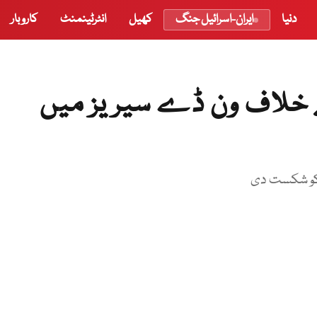
دنیا
ایران-اسرائیل جنگ
کھیل
انٹرٹینمنٹ
کاروبار
ے خلاف ون ڈے سیریز میں
ا کو شکست دی