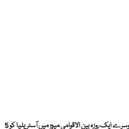
)نے دوسرے ایک روزہ بین الاقوامی میچ میں آسٹریلیا کو 5