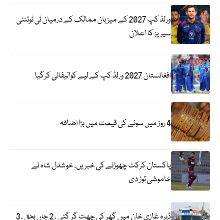
ورلڈ کپ 2027 کے میزبان ممالک کے درمیان ٹی ٹوئنٹی
سیریز کا اعلان
افغانستان 2027 ورلڈ کپ کے لیے کوالیفائی کرگیا
4 روز میں سونے کی قیمت میں بڑا اضافہ
پاکستان کرکٹ چھوڑنے کی خبریں، خوشدل شاہ نے
خاموشی توڑ دی
ڈیرہ غازی خان میں گھر کی چھت گر گئی ، 2 جاں بحق ، 3