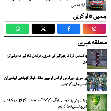
افراد زخمی
ہمیں فالو کریں
WhatsApp
Twitter
Facebook
Faceboo
متعلقہ خبریں
پاکستان کرکٹ چھوڑنے کی خبریں، خوشدل شاہ نے خاموشی توڑ
دی
پی سی بی نے قومی کرکٹرز کو بیرون ملک لیگز کھیلنے کیلئے این
او سی جاری کر دیئے
پہلے اپنی پھر دوسری لیگ ، کرکٹ آسٹریلیا نے کھلاڑیوں کیلئے
نئی پالیسی نافذ کر دی