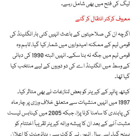
لیگ کی فتح میں بھی شامل رہے۔
معروف کرکٹر انتقال کر گئے
اگرچہ ان کی صلاحیتوں کے باعث انہیں کئی بار انگلینڈ کی
قومی ٹیم کے ممکنہ امیدواروں میں شمار کیا گیا، تاہم وہ
قومی ٹیم میں جگہ نہ بنا سکے۔ انہیں البتہ 1990 کی دہائی
کے وسط میں انگلینڈ اے کی دو دوروں کے لیے منتخب کیا
گیا تھا۔
کیتھ پائپر کے کیریئر کو بعض تنازعات نے بھی متاثر کیا۔
1997 میں انہیں منشیات سے متعلق خلاف ورزی پر چار ماہ
کی پابندی کا سامنا کرنا پڑا، جبکہ 2005 میں کینابس ٹیسٹ
مثبت آنے کے بعد ان کا پیشہ ورانہ کیریئر تقریباً اختتام کو
پہنچ گیا۔ اسی سال انہوں نے کرکٹ سے ریٹائرمنٹ کا اعلان