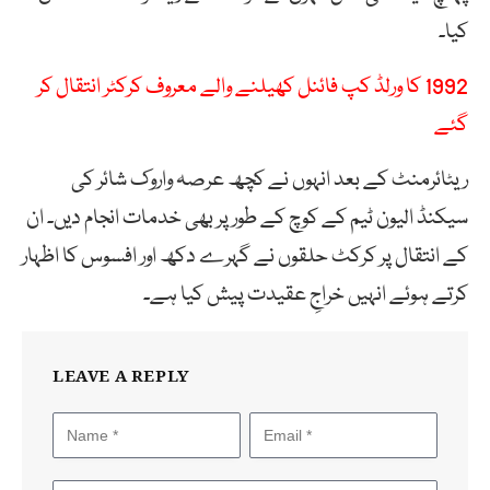
کیا۔
1992 کا ورلڈ کپ فائنل کھیلنے والے معروف کرکٹر انتقال کر
گئے
ریٹائرمنٹ کے بعد انہوں نے کچھ عرصہ واروک شائر کی
سیکنڈ الیون ٹیم کے کوچ کے طور پر بھی خدمات انجام دیں۔ ان
کے انتقال پر کرکٹ حلقوں نے گہرے دکھ اور افسوس کا اظہار
کرتے ہوئے انہیں خراجِ عقیدت پیش کیا ہے۔
LEAVE A REPLY