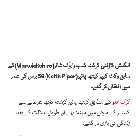
انگلش کاؤنٹی کرکٹ کلب واروک شائر(Warwickshire)کے
سابق وکٹ کیپر کیتھ پائپر(Keith Piper) 56 برس کی عمر
میں انتقال کر گئے۔
کرک انفو
کے مطابق کیتھ پائپر گزشتہ کچھ عرصے سے
کینسر کے مرض میں مبتلا تھے اور طویل علالت کے بعد
زندگی کی بازی ہار گئے۔