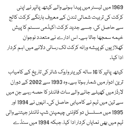
1969 میں لیسٹر میں پیدا ہونے والے کیتھ پائپر نے اپنی
کرکٹ کی تربیت شمالی لندن کے معروف ہارنگے کرکٹ کالج
سے حاصل کی، جسے جدید کرکٹ اکیڈمی سسٹم کا پیش
خیمہ سمجھا جاتا ہے۔ اس ادارے نے متعدد نوجوان
کھلاڑیوں کو پیشہ ورانہ کرکٹ تک رسائی دلانے میں اہم کردار
ادا کیا۔
کیتھ پائپر کا 16 سالہ کیریئر واروک شائر کی تاریخ کے کامیاب
ترین ادوار میں شمار ہوتا ہے۔ وہ 1993 سے 2002 کے دوران
لارڈز میں کھیلے جانے والے سات فائنلز کا حصہ رہے جن میں
سے تین میں ٹیم نے کامیابی حاصل کی۔ انہوں نے 1994 اور
1995 میں مسلسل دو کاؤنٹی چیمپئن شپ ٹائٹلز جیتنے والی
ٹیم میں بھی نمایاں کردار ادا کیا، جبکہ 1994 میں سنڈے