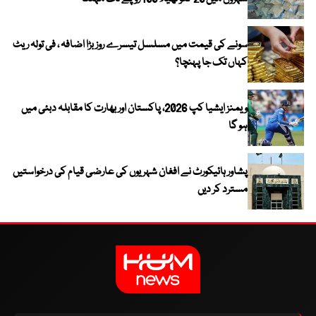
سونے کی قیمت میں مسلسل تیسرے روز بڑا اضافہ ، فی تولہ ریٹ
کہاں تک جا پہنچا؟
ویمنز ایشیا کپ 2026، پاکستان اور بھارت کا مقابلہ دبئی میں
ہو گا
پشاور ہائیکورٹ نے افغان شہریوں کی عارضی قیام کی درخواستیں
مسترد کر دیں