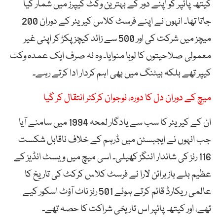
کیتھ پائپر کو اپنے دور کے بہترین وکٹ کیپرز میں شمار کیا
جاتا تھا۔ انہوں نے اپنے فرسٹ کلاس کیریئر کے دوران 200
میچز میں شرکت کی اور 500 سے زائد کیچز پکڑ کر اپنی غیر
معمولی صلاحیتوں کا لوہا منوایا۔ وہ نہ صرف ایک عمدہ وکٹ
کیپر تھے بلکہ بیٹنگ میں بھی اہم کردار ادا کرتے رہے۔
میچ کے دوران دل کا دورہ، نوجوان کرکٹر انتقال کر گیا
ان کے کیریئر کا سب سے یادگار لمحہ 1994 میں سامنے آیا
جب انہوں نے ایجبسٹن میں ڈرہم کے خلاف ناقابل شکست
116 رنز کی شاندار اننگز کھیلی۔ اسی میچ میں ویسٹ انڈیز کے
عظیم بلے باز برائن لارا نے فرسٹ کلاس کرکٹ کی تاریخ کا
عالمی ریکارڈ قائم کرتے ہوئے 501 رنز ناٹ آؤٹ اسکور کیے
تھے، اور کیتھ پائپر اس تاریخی شراکت کا حصہ تھے۔