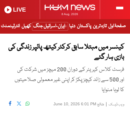
LIVE
8 Aug, 2026
صفحۂ اول
تازہ ترین
پاکستان
دنیا
ایران-اسرائیل جنگ
کھیل
انٹرٹینمنٹ
کینسر میں مبتلا سابق کرکٹر کیتھ پائپر زندگی کی
بازی ہار گئے
فرسٹ کلاس کیریئر کے دوران 200 میچز میں شرکت کی
اور 500 سے زائد کیچز پکڑ کر اپنی غیر معمولی صلاحیتوں
کا لوہا منوایا
|
شائع
June 10, 2026 6:01 PM
ویب ڈیسک