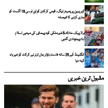
کیریبین پریمیئر لیگ ، قومی کرکٹرز کو این او سی 19 اگست کو
جاری کرنے کا فیصلہ
براڈ پیک حادثہ،5غیرملکی کوہ پیماؤں کی میتیں اسلام
آبادپہنچادی گئیں
انگلینڈ کے 25 سالہ فاسٹ باؤلر جان ٹرنر نے کرکٹ کو خیر باد
کہہ دیا
مقبول ترین خبریں