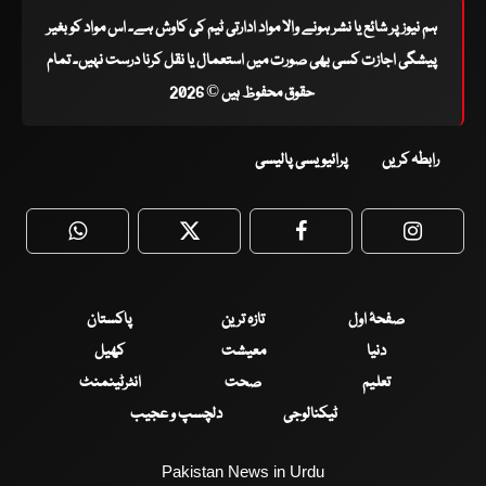
ہم نیوز پر شائع یا نشر ہونے والا مواد ادارتی ٹیم کی کاوش ہے۔ اس مواد کو بغیر
پیشگی اجازت کسی بھی صورت میں استعمال یا نقل کرنا درست نہیں۔ تمام
حقوق محفوظ ہیں © 2026
رابطہ کریں
پرائیویسی پالیسی
WhatsApp
Twitter
Facebook
Faceboo
صفحۂ اول
تازہ ترین
پاکستان
دنیا
معیشت
کھیل
تعلیم
صحت
انٹرٹینمنٹ
ٹیکنالوجی
دلچسپ و عجیب
Pakistan News in Urdu