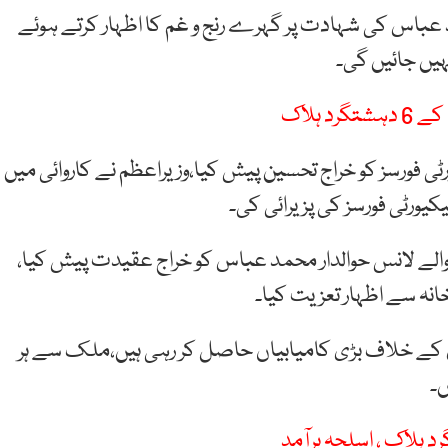
اس کی شہادت پر گہرے رنج و غم کا اظہار کرتے ہوئے
نہیں جائیں گی۔
 ہلاک
ٹی فورسز کو خراج تحسین پیش کیا،وزیراعظم نے کاروائی میں
والے لانس حوالدار محمد عباس کو خراج عقیدت پیش کیا،
ہ سے اظہار تعزیت کیا۔
 کے خلاف بڑی کامیابیاں حاصل کر رہی ہیں،ملک سے ہر
۔