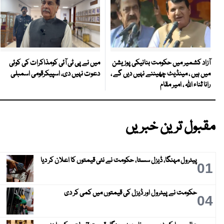
میں نے پی ٹی آئی کومذاکرات کی کوئی
آزاد کشمیر میں حکومت بنانیکی پوزیشن
دعوت نہیں دی، اسپیکرقومی اسمبلی
میں ہیں ، مینڈیٹ چھیننے نہیں دیں گے ،
رانا ثناء اللہ ، امیر مقام
مقبول ترین خبریں
پیٹرول مہنگا، ڈیزل سستا، حکومت نے نئی قیمتوں کا اعلان کر دیا
01
حکومت نے پیٹرول اور ڈیزل کی قیمتوں میں کمی کر دی
04