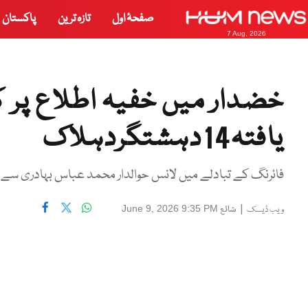
صفحۂ اول
تازہ ترین
پاکستان
7 Aug, 2026
خضدار میں خفیہ اطلاع پر ک
یافتہ14دہشتگردہلاک
فائرنگ کے تبادلے میں لانس حوالدار محمد عباس بہادری سے لڑ
|
شائع
June 9, 2026 9:35 PM
ویب ڈیسک