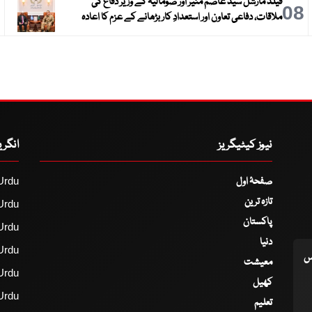
فیلڈ مارشل سید عاصم منیر اور صومالیہ کے وزیر دفاع کی
9
08
ملاقات، دفاعی تعاون اور استعدادِ کار بڑھانے کے عزم کا اعادہ
نیوز کیٹیگریز
انگر
صفحۂ اول
Urdu
تازہ ترین
Urdu
پاکستان
Urdu
دنیا
Urdu
اس
معیشت
Urdu
کھیل
Urdu
تعلیم