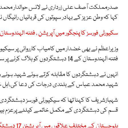
صدرمملکت آصف علی زرداری نے لانس حوالدار محمد عب
کہا کہ وطن عزیز کے بہادر سپوتوں کی قربانیاں رائیگاں 
سکیورٹی فورسز کا پنجگور میں آپریشن ، فتنہ الہندوستان کے 6 دہشتگرد
وزیراعظم نے بھی خضدار میں کامیاب کارروائی پر سیکیور
فتنہ الہندوستان کے 14 دہشتگردوں کو ہلاک کرنے پر سیکیورٹی فورسز کی پزیرائی کی۔
انہوں نے دہشتگردوں کا مقابلہ کرتے ہوئے شہید ہونے 
شہید محمد عباس کے بلندی درجات کی دعا کی،اہل خان
شہبازشریف کا کہنا تھا کہ سیکیورٹی فورسز دہشتگردی
قسم کی دہشتگردی کے مکمل خاتمے کیلئے پرعزم ہیں
بلوچستان کے مختلف علاقوں میں آپریشنز، 17 دہشتگرد ہلاک ، اسلحہ برآمد