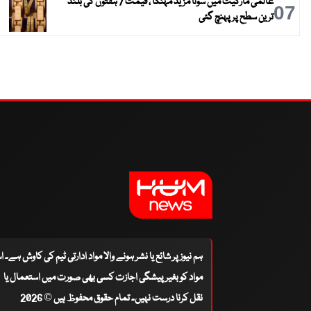
عالمی مارکیٹ میں سونا مزید مہنگا ، قیمت 7 ہفتوں کی بلند
07
ترین سطح پر پہنچ گئی
ہم نیوز پر شائع یا نشر ہونے والا مواد ادارتی ٹیم کی کاوش ہے۔ 
مواد کو بغیر پیشگی اجازت کسی بھی صورت میں استعمال یا
نقل کرنا درست نہیں۔ تمام حقوق محفوظ ہیں © 2026