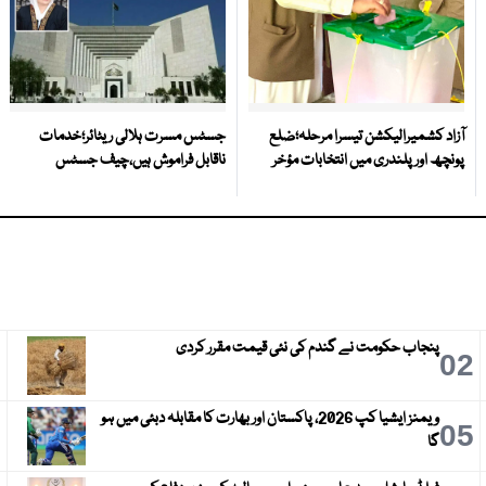
آزاد کشمیرالیکشن تیسرا مرحلہ؛ضلع
جسٹس مسرت ہلالی ریٹائر؛خدمات
پونچھ اور پلندری میں انتخابات مؤخر
ناقابل فراموش ہیں،چیف جسٹس
پنجاب حکومت نے گندم کی نئی قیمت مقرر کردی
3
02
ویمنز ایشیا کپ 2026، پاکستان اور بھارت کا مقابلہ دبئی میں ہو
6
05
گا