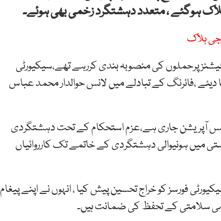
اسٹیشنز پرحملوں کی منصوبہ بندی کررہے تھے،سیکیورٹی
بنا دیئے ،فائرنگ کے تبادلے میں لانس حوالدار محمد عباس
نس آپریشن جاری ہے،عزم استحکام کے تحت دہشتگردی
تی میں ہونیوالی دہشتگردی کے خاتمے تک کارروائیاں
ٹی فورسز کو خراج تحسین پیش کیا ، انہوں نے اپنے پیغام
می سلامتی کے تحفظ کی ضمانت ہیں۔