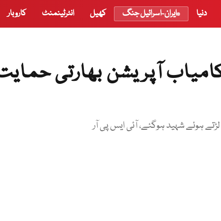
دنیا
ایران-اسرائیل جنگ
کھیل
انٹرٹینمنٹ
کاروبار
امیاب آپریشن بھارتی حمایت
تے ہوئے شہید ہوگئے، آئی ایس پی آر