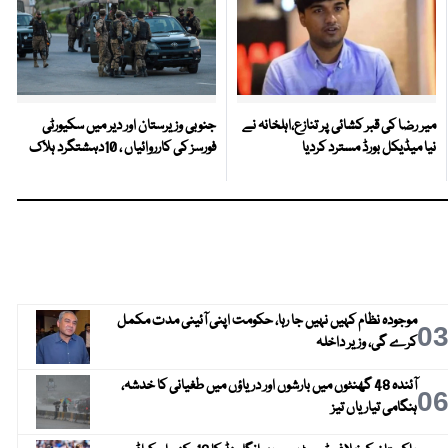
میر رضا کی قبر کشائی پر تنازع،اہلخانہ نے
جنوبی وزیرستان اور دیر میں سکیورٹی
نیا میڈیکل بورڈ مسترد کردیا
فورسز کی کارروائیاں ، 10دہشتگرد ہلاک
موجودہ نظام کہیں نہیں جا رہا، حکومت اپنی آئینی مدت مکمل
0
کرے گی، وزیر داخلہ
آئندہ 48 گھنٹوں میں بارشوں اور دریاؤں میں طغیانی کا خدشہ،
0
ہنگامی تیاریاں تیز