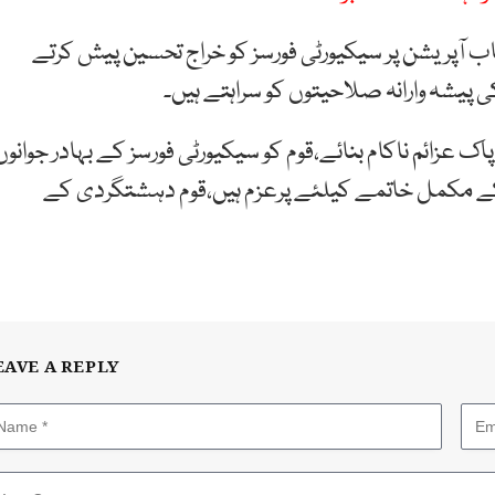
 آپریشن پر سیکیورٹی فورسز کو خراج تحسین پیش کرتے
ک عزائم ناکام بنائے،قوم کو سیکیورٹی فورسز کے بہادر جوانوں
 کے مکمل خاتمے کیلئے پرعزم ہیں،قوم دہشتگردی کے
EAVE A REPLY