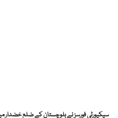
سیکیورٹی فورسز نے بلوچستان کے ضلع خضدار میں 