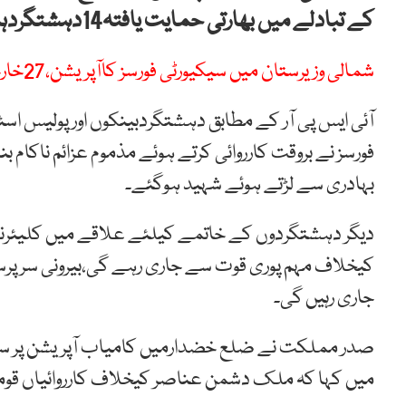
کے تبادلے میں بھارتی حمایت یافتہ14دہشتگردہلاک ہوگئے ، متعدد دہشتگرد زخمی بھی ہوئے۔
شمالی وزیرستان میں سیکیورٹی فورسز کاآپریشن،27خارجی ہلاک
آئی ایس پی آر کے مطابق دہشتگردبینکوں اور پولیس 
فورسز نے بروقت کارروائی کرتے ہوئے مذموم عزائم ناکام 
بہادری سے لڑتے ہوئے شہید ہوگئے۔
دیگر دہشتگردوں کے خاتمے کیلئے علاقے میں کلیئر
کیخلاف مہم پوری قوت سے جاری رہے گی،بیرونی سرپرس
جاری رہیں گی۔
صدر مملکت نے ضلع خضدارمیں کامیاب آپریشن پر سیکیور
میں کہا کہ ملک دشمن عناصر کیخلاف کارروائیاں قو