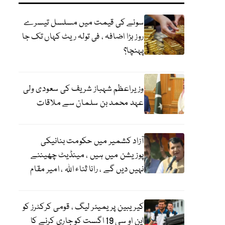
سونے کی قیمت میں مسلسل تیسرے
روز بڑا اضافہ ، فی تولہ ریٹ کہاں تک جا
پہنچا؟
وزیراعظم شہباز شریف کی سعودی ولی
عہد محمد بن سلمان سے ملاقات
آزاد کشمیر میں حکومت بنانیکی
پوزیشن میں ہیں ، مینڈیٹ چھیننے
نہیں دیں گے ، رانا ثناء اللہ ، امیر مقام
کیریبین پریمیئر لیگ ، قومی کرکٹرز کو
این او سی 19 اگست کو جاری کرنے کا