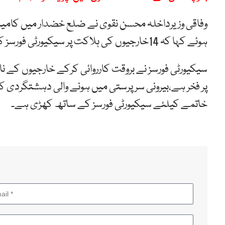
وفاقی وزیرداخلہ محسن نقوی نے ضلع خضدار میں کامیاب
ہوئے کہا کہ 14خارجیوں کی ہلاکت پر سیکیورٹی فورسز کی پیشہ وارانہ صلاحیتوں کو سراہتے ہیں۔
سیکیورٹی فورسز نے بروقت کارروائی کرکے خارجیوں کے ناپا
پر فخر ہے،بیرونی سرپرستی میں ہونے والی دہشتگردی
خاتمے کیلئے سیکیورٹی فورسز کے ساتھ کھڑی ہے۔