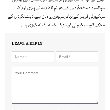
سپانسرڈ دہشتگردوں کے عزائم ناکام بنائے،پوری قوم کو
سیکیورٹی فورسز کے بہادر سپوتوں پر مان ہے،دہشتگردی کے
خلاف قوم سیکیورٹی فورسز کے شانہ بشانہ کھڑی ہے۔
LEAVE A REPLY