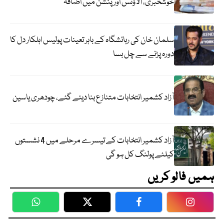
خوشخبری، الاؤنس اور پنشن میں اضافہ
سلمان خان کی رہائشگاہ کے باہر تعینات پولیس اہلکار دل کا
دورہ پڑنے سے چل بسا
آزاد کشمیر انتخابات متنازع بنا دیئے گئے، چودھری یاسین
آزاد کشمیر انتخابات کے تیسرے مرحلے میں 4 نشستوں
کیلئے پولنگ کل ہو گی
ہمیں فالو کریں
WhatsApp
Twitter
Facebook
Faceboo