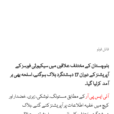
فائل فوٹو
بلوچستان کے مختلف علاقوں میں سیکیورٹی فورسز کے
آپریشنز کے دوران 17 دہشتگرد ہلاک ہوگئے، اسلحہ بھی بر
آمد کرلیا گیا۔
آئی ایس پی آر
کے مطابق مستونگ، نوشکی، زہری، خضدار اور
کیچ میں خفیہ اطلاعات پر آپریشنز کئے گئے ،ہلاک