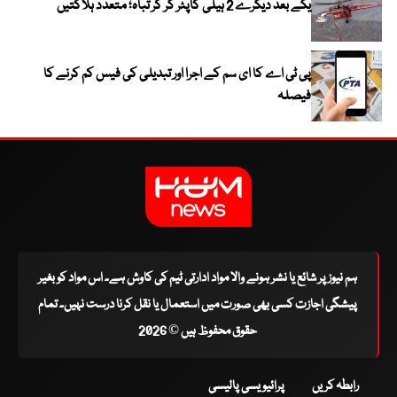
یکے بعد دیگرے 2 ہیلی کاپٹر گر کر تباہ؛ متعدد ہلاکتیں
پی ٹی اے کا ای سم کے اجرا اور تبدیلی کی فیس کم کرنے کا
فیصلہ
ہم نیوز پر شائع یا نشر ہونے والا مواد ادارتی ٹیم کی کاوش ہے۔ اس مواد کو بغیر
پیشگی اجازت کسی بھی صورت میں استعمال یا نقل کرنا درست نہیں۔ تمام
حقوق محفوظ ہیں © 2026
رابطہ کریں
پرائیویسی پالیسی