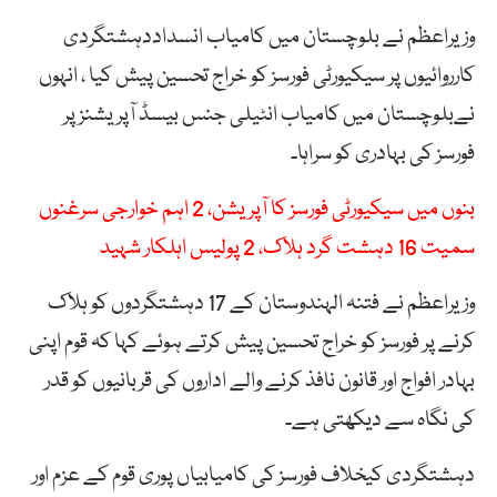
وزیراعظم نے بلوچستان میں کامیاب انسداددہشتگردی
کارروائیوں پر سیکیورٹی فورسز کو خراج تحسین پیش کیا ، انہوں
نےبلوچستان میں کامیاب انٹیلی جنس بیسڈ آپریشنز پر
فورسز کی بہادری کو سراہا۔
بنوں میں سیکیورٹی فورسز کا آپریشن، 2 اہم خوارجی سرغنوں
سمیت 16 دہشت گرد ہلاک، 2 پولیس اہلکار شہید
وزیراعظم نے فتنہ الہندوستان کے 17 دہشتگردوں کو ہلاک
کرنے پر فورسز کو خراج تحسین پیش کرتے ہوئے کہا کہ قوم اپنی
بہادر افواج اور قانون نافذ کرنے والے اداروں کی قربانیوں کو قدر
کی نگاہ سے دیکھتی ہے۔
دہشتگردی کیخلاف فورسز کی کامیابیاں پوری قوم کے عزم اور