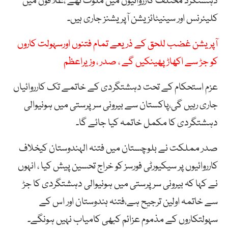
دہشتگرد مختلف کارروائیوں میں ملوث تھے ،علاقوں میں
کلیئرنس اور سینیٹائزیشن آپریشنز جاری ہیں۔
آپریشن غضب للحق کے ذریعے تمام فتنوں اورسہولت کاروں
کو جڑ سے اکھاڑ پھینکیں گے ، صدر ، وزیراعظم
عزم استحکام کے تحت دہشتگردی کے خاتمے تک کارروائیاں
جاری رہیں گی،پاکستان سے بیرونی سرپرستی میں ہونیوالی
دہشتگردی کا مکمل خاتمہ کیا جائے گا۔
صدر مملکت نے بلوچستان میں فتنہ الہندوستان کیخلاف
کارروائیوں پر سیکیورٹی فورسز کو خراج تحسین پیش کیا ، انہوں
نے کہا کہ بیرونی سرپرستی میں ہونیوالی دہشتگردی کا جڑ
سے خاتمہ اولین ترجیح ہے،فتنہ ہندوستان اور اس کے
سہولتکاروں کے مذموم عزائم کبھی کامیاب نہیں ہونگے۔