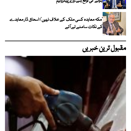
ہونے کی توقع ہے، وزیر پیٹرولیم
‘مکہ معاہدہ کسی ملک کے خلاف نہیں’؛ اسحاق ڈار معاہدے
کے نکات سامنے لے آئے
مقبول ترین خبریں