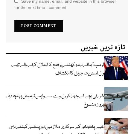
Save my name, email, and website in this browser
for the next time I comment.
تازہ ترین خبریں
ٹرمپ آبنائے ہرمز کھلنے پر فتح کا اعلان کرنے والے تھے،
وال اسٹریٹ جرنل کا انکشاف
شرارتی بچے نے جہاز کو رن وے سے واپس ٹرمینل پہنچا دیا،
پرواز منسوخ
خیبرپختونخوا کے سرکاری ملازمین اور پنشنرز کیلئے بڑی