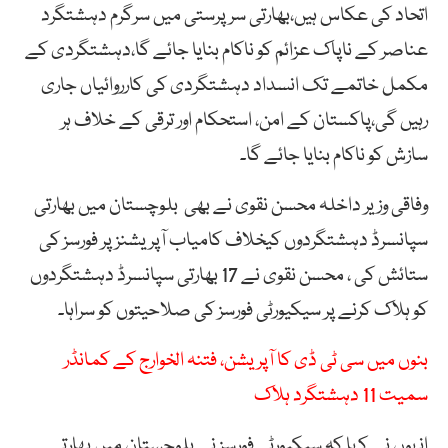
اتحاد کی عکاس ہیں،بھارتی سرپرستی میں سرگرم دہشتگرد
عناصر کے ناپاک عزائم کو ناکام بنایا جائے گا،دہشتگردی کے
مکمل خاتمے تک انسداد دہشتگردی کی کارروائیاں جاری
رہیں گی،پاکستان کے امن، استحکام اور ترقی کے خلاف ہر
سازش کو ناکام بنایا جائے گا۔
وفاقی وزیر داخلہ محسن نقوی نے بھی بلوچستان میں بھارتی
سپانسرڈ دہشتگردوں کیخلاف کامیاب آپریشنز پر فورسز کی
ستائش کی ، محسن نقوی نے 17 بھارتی سپانسرڈ دہشتگردوں
کو ہلاک کرنے پر سیکیورٹی فورسز کی صلاحیتوں کو سراہا۔
بنوں میں سی ٹی ڈی کا آپریشن، فتنہ الخوارج کے کمانڈر
سمیت 11 دہشتگرد ہلاک
انہوں نے کہا کہ سیکیورٹی فورسز نے بلوچستان میں بھارتی