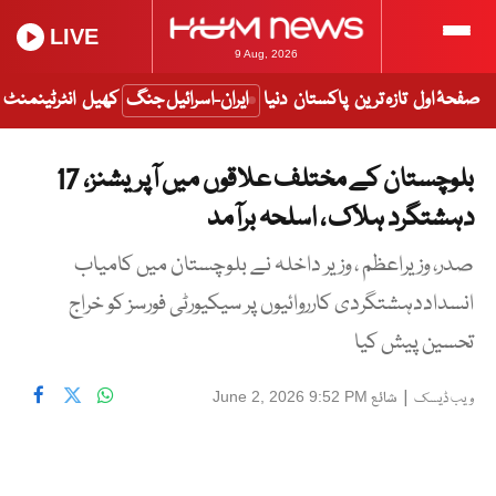
LIVE
9 Aug, 2026
صفحۂ اول
تازہ ترین
پاکستان
دنیا
ایران-اسرائیل جنگ
کھیل
انٹرٹینمنٹ
بلوچستان کے مختلف علاقوں میں آپریشنز، 17
دہشتگرد ہلاک ، اسلحہ برآمد
صدر، وزیراعظم ، وزیر داخلہ نے بلوچستان میں کامیاب
انسداددہشتگردی کارروائیوں پر سیکیورٹی فورسز کو خراج
تحسین پیش کیا
|
شائع
June 2, 2026 9:52 PM
ویب ڈیسک