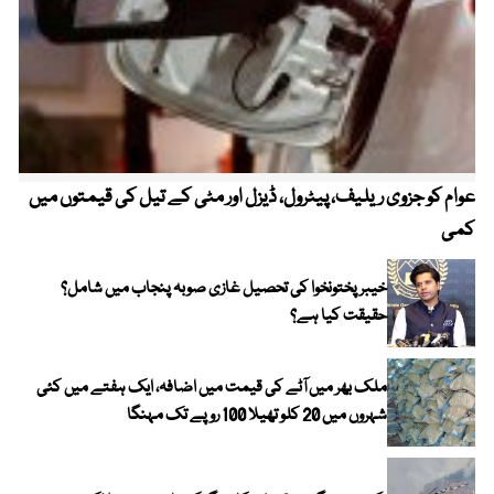
عوام کو جزوی ریلیف، پیٹرول، ڈیزل اور مٹی کے تیل کی قیمتوں میں
4 روز میں سونے کی قیمت میں بڑا اضافہ
کمی
خیبر پختونخوا کی تحصیل غازی صوبہ پنجاب میں شامل؟
حقیقت کیا ہے؟
ملک بھر میں آٹے کی قیمت میں اضافہ، ایک ہفتے میں کئی
شہروں میں 20 کلو تھیلا 100 روپے تک مہنگا