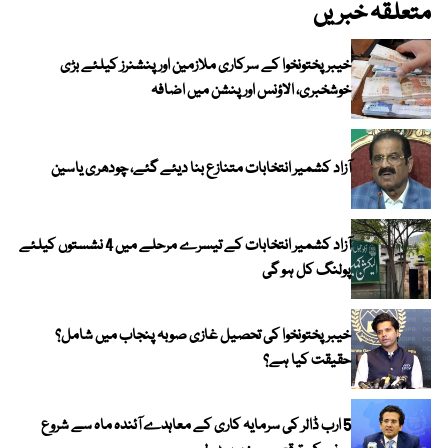
متعلقہ خبریں
خیبرپختونخوا کے سرکاری ملازمین اور پنشنرز کیلئے بڑی
خوشخبری، الاؤنس اور پنشن میں اضافہ
آزاد کشمیر انتخابات متنازع بنا دیئے گئے، چودھری یاسین
آزاد کشمیر انتخابات کے تیسرے مرحلے میں 4 نشستوں کیلئے
پولنگ کل ہو گی
خیبر پختونخوا کی تحصیل غازی صوبہ پنجاب میں شامل؟
حقیقت کیا ہے؟
5 ارب ڈالر کی سرمایہ کاری کے معاہدے آئندہ ماہ سے شروع