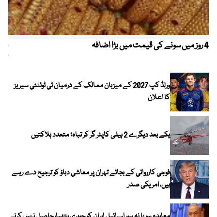
4 روز میں سونے کی قیمت میں بڑا اضافہ
خیب
کیا
ورلڈ کپ 2027 کے میزبان ممالک کے درمیان ٹی ٹوئنٹی سیریز
کا اعلان
یکے بعد دیگرے 2 ہیلی کاپٹر گر کر تباہ؛ متعدد ہلاکتیں
فوجی کارروائی کے بجائے تہران پر معاشی دباؤ کو ترجیح دے رہے
ہیں، امریکی صدر
معاہدہ ہو یا نہ ہو، اسرائیل ایران کو جوہری ہتھیارحاصل نہیں کرنے