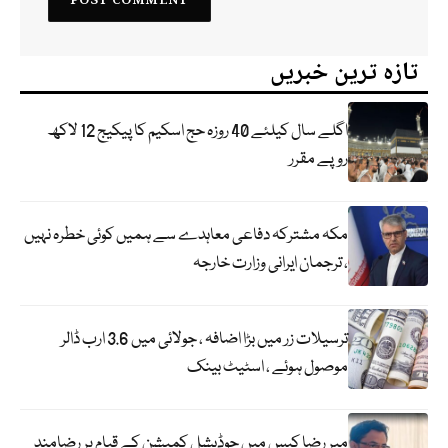
تازہ ترین خبریں
اگلے سال کیلئے 40 روزہ حج اسکیم کا پیکیج 12 لاکھ
روپے مقرر
مکہ مشترکہ دفاعی معاہدے سے ہمیں کوئی خطرہ نہیں
، ترجمان ایرانی وزارت خارجہ
ترسیلات زر میں بڑا اضافہ ، جولائی میں 3.6 ارب ڈالر
موصول ہوئے ، اسٹیٹ بینک
میر رضا کیس میں جوڈیشل کمیشن کے قیام پر رضامند