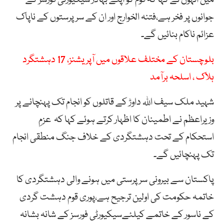
میں انہوں نے کہا کہ قوم کو اپنے بہادر سیکیورٹی فورسز کے
جوانوں پر فخر ہے،فتنہ الخوارج اور ان کے سرپرستوں کے ناپاک
عزائم ناکام بنائیں گے۔
بلوچستان کے مختلف علاقوں میں آپریشنز، 17 دہشتگرد
ہلاک ، اسلحہ برآمد
شہید ملک سیف اللہ داوڑ کے قاتلوں کو انجام تک پہنچانے پر
وزیراعظم نے اطمینان کا اظہار کرتے ہوئے کہا کہ عزمِ
استحکام کے تحت دہشتگردی کے خلاف جنگ منطقی انجام
تک پہنچائیں گے۔
پاکستان سے بیرونی سرپرستی میں ہونے والی دہشتگردی کا
خاتمہ حکومت کی اولین ترجیح ہے،پوری قوم دہشت گردی
کے ناسور کے خاتمے کیلئےسیکیورٹی فورسز کے شانہ بشانہ