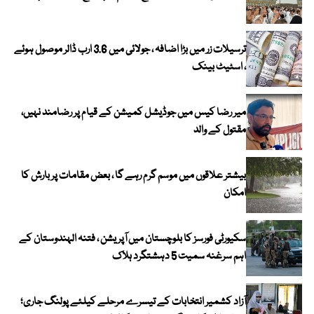
ترسیلات زر میں بڑا اضافہ ، جولائی میں 3.6 ارب ڈالر موصول ہوئے
، اسٹیٹ بینک
میر رضا کیس میں جوڈیشل کمیشن کے قیام پر رضامند نہیں،
مقتول کے والد
بیشتر علاقوں میں موسم گرم رہے گا ، بعض مقامات پر بارش کا
امکان
سکیورٹی فورسز کا بلوچستان میں آپریشن ، فتنہ الہندوستان کے
اہم سرغنہ سمیت 5 دہشتگرد ہلاک
آزاد کشمیر انتخابات کے تیسرے مرحلے کیلئے پولنگ جاری؛