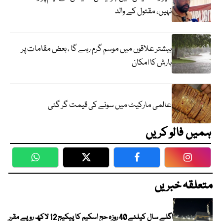
نہیں، مقتول کے والد
بیشتر علاقوں میں موسم گرم رہے گا ، بعض مقامات پر
بارش کا امکان
عالمی مارکیٹ میں سونے کی قیمت گر گئی
ہمیں فالو کریں
WhatsApp
Twitter
Facebook
Faceboo
متعلقہ خبریں
اگلے سال کیلئے 40 روزہ حج اسکیم کا پیکیج 12 لاکھ روپے مقرر