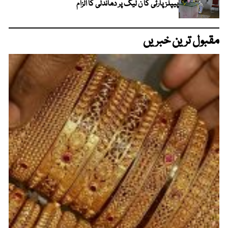
پیپلز پارٹی کا ن لیگ پر دھاندلی کا الزام
مقبول ترین خبریں