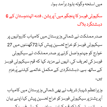
میں اسلحہ وگولہ بارود برآمد ہوا۔
سکیورٹی فورسز کا پنجگور میں آپریشن ، فتنہ الہندوستان کے 6
دہشتگرد ہلاک
صدر مملکت نے شمالی وزیرستان میں کامیاب کارروائیوں پر
سیکیورٹی فورسز کو خراج تحسین پیش کیا،72گھنٹوں میں 27
خوارج کو جہنم واصل کرنے پر صدر مملکت نے سیکیورٹی
فورسز کی تعریف کی، انہوں نے مزید کہا کہ قوم سیکیورٹی فورسز
کے ساتھ ہے، دہشتگردی کے مکمل خاتمے کیلئے پُرعزم
ہیں۔
وزیراعظم شہباز شریف نے بھی شمالی وزیرستان میں کامیاب
آپریشنز پر سیکیورٹی فورسز کو خراج تحسین پیش کیا،اپنے بیان