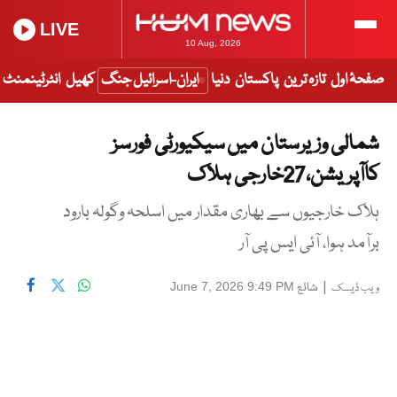
LIVE
10 Aug, 2026
صفحۂ اول
تازہ ترین
پاکستان
دنیا
ایران-اسرائیل جنگ
کھیل
انٹرٹینمنٹ
شمالی وزیرستان میں سیکیورٹی فورسز
کاآپریشن،27خارجی ہلاک
ہلاک خارجیوں سے بھاری مقدار میں اسلحہ وگولہ بارود
برآمد ہوا، آئی ایس پی آر
|
شائع
June 7, 2026 9:49 PM
ویب ڈیسک