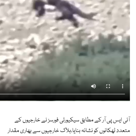
آئی ایس پی آر کے مطابق سیکیورٹی فورسز نے خارجیوں کے
متعدد ٹھکانوں کو نشانہ بنایا،ہلاک خارجیوں سے بھاری مقدار