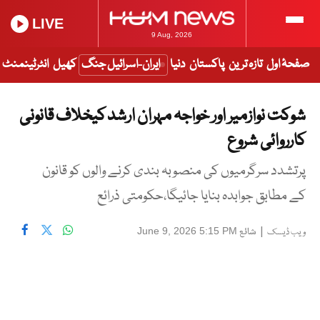
LIVE
9 Aug, 2026
صفحۂ اول
تازہ ترین
پاکستان
دنیا
ایران-اسرائیل جنگ
کھیل
انٹرٹینمنٹ
شوکت نوازمیر اور خواجہ مہران ارشد کیخلاف قانونی
کارروائی شروع
پرتشدد سرگرمیوں کی منصوبہ بندی کرنے والوں کو قانون
کے مطابق جوابدہ بنایا جائیگا،حکومتی ذرائع
|
شائع
June 9, 2026 5:15 PM
ویب ڈیسک