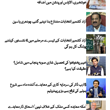
خوشخبری، الاؤنس اور پنشن میں اضافہ
آزاد کشمیر انتخابات متنازع بنا دیئے گئے، چودھری یاسین
آزاد کشمیر انتخابات کے تیسرے مرحلے میں 4 نشستوں کیلئے
پولنگ کل ہو گی
خیبر پختونخوا کی تحصیل غازی صوبہ پنجاب میں شامل؟
حقیقت کیا ہے؟
5 ارب ڈالر کی سرمایہ کاری کے معاہدے آئندہ ماہ سے شروع
ہونے کی توقع ہے، وزیر پیٹرولیم
‘مکہ معاہدہ کسی ملک کے خلاف نہیں’؛ اسحاق ڈار معاہدے