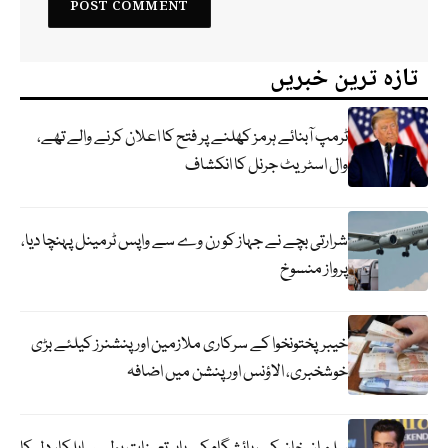
تازہ ترین خبریں
ٹرمپ آبنائے ہرمز کھلنے پر فتح کا اعلان کرنے والے تھے،
وال اسٹریٹ جرنل کا انکشاف
شرارتی بچے نے جہاز کو رن وے سے واپس ٹرمینل پہنچا دیا،
پرواز منسوخ
خیبرپختونخوا کے سرکاری ملازمین اور پنشنرز کیلئے بڑی
خوشخبری، الاؤنس اور پنشن میں اضافہ