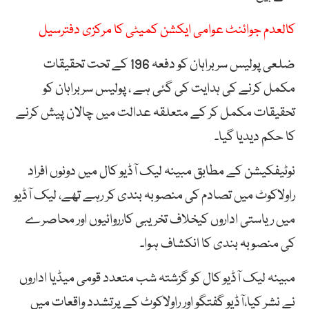
کالعدم جوائنٹ عوامی ایکشن کمیٹی کا مرکزی دفترسیل
ضلعی پولیس سربراہان کو دفعہ 196 کے تحت تحقیقات
مکمل کرنے کی ہدایت کی گئی ہے ، پولیس سربراہان کو
تحقیقات مکمل کر کے متعلقہ عدالت میں چالان پیش کرنے
کا حکم دیدیا گیا۔
نوٹیفکیشن کے مطابق مبینہ لیک آڈیو کال میں دونوں افراد
راولاکوٹ میں تصادم کی منصوبہ بندی کر رہے تھے، لیک آڈیو
میں ریاستی اداروں کیخلاف تخریبی کارروائیوں اور محاصرے
کی منصوبہ بندی کا انکشاف ہوا۔
مبینہ لیک آڈیو کال کو گزشتہ شب متعدد قومی میڈیا اداروں
نے نشر کیا،آڈیو گفتگو اور راولاکوٹ کے پرتشدد واقعات میں