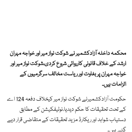
محکمہ داخلہ آزادکشمیر نے شوکت نواز میر اور خواجہ مہران
ارشد کے خلاف قانونی کارروائی شروع کردی،شوکت نواز میر اور
خواجہ مہران پر بغاوت اور ریاست مخالف سرگرمیوں کے
الزامات ہیں۔
حکومت آزادکشمیرنے شوکت نواز میر کیخلاف دفعہ 124 اے
کے تحت تحقیقات کا حکم دیدیا،نوٹیفکیشن کے مطابق
دستیاب شواہد اور ریکارڈ مزید تحقیقات کے متقاضی قرار دیے
گئے ہیں۔