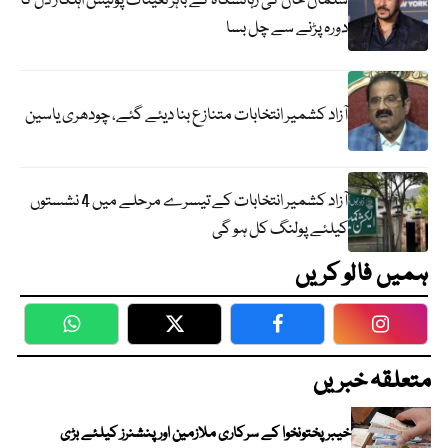
سلمان خان کی رہائشگاہ کے باہر تعینات پولیس اہلکار دل کا
دورہ پڑنے سے چل بسا
آزاد کشمیر انتخابات متنازع بنا دیئے گئے، چودھری یاسین
آزاد کشمیر انتخابات کے تیسرے مرحلے میں 4 نشستوں
کیلئے پولنگ کل ہو گی
ہمیں فالو کریں
WhatsApp
Twitter
Facebook
Faceboo
متعلقہ خبریں
خیبرپختونخوا کے سرکاری ملازمین اور پنشنرز کیلئے بڑی