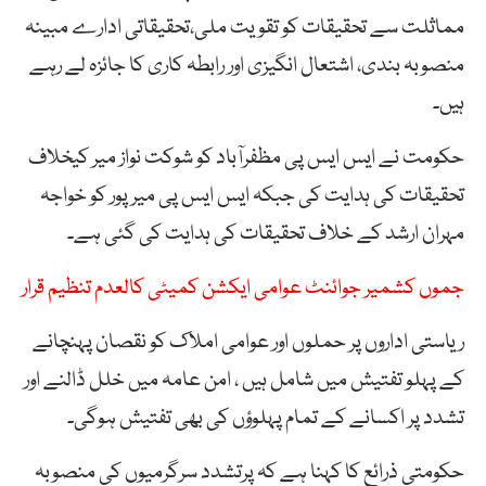
مماثلت سے تحقیقات کو تقویت ملی،تحقیقاتی ادارے مبینہ
منصوبہ بندی، اشتعال انگیزی اور رابطہ کاری کا جائزہ لے رہے
ہیں۔
حکومت نے ایس ایس پی مظفرآباد کو شوکت نواز میر کیخلاف
تحقیقات کی ہدایت کی جبکہ ایس ایس پی میرپور کو خواجہ
مہران ارشد کے خلاف تحقیقات کی ہدایت کی گئی ہے۔
جموں کشمیر جوائنٹ عوامی ایکشن کمیٹی کالعدم تنظیم قرار
ریاستی اداروں پر حملوں اور عوامی املاک کو نقصان پہنچانے
کے پہلو تفتیش میں شامل ہیں ، امن عامہ میں خلل ڈالنے اور
تشدد پر اکسانے کے تمام پہلوؤں کی بھی تفتیش ہوگی۔
حکومتی ذرائع کا کہنا ہے کہ پرتشدد سرگرمیوں کی منصوبہ