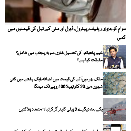
عوام کو جزوی ریلیف، پیٹرول، ڈیزل اور مٹی کے تیل کی قیمتوں میں
4 روز میں سونے کی قیمت میں بڑا اضافہ
کمی
خیبر پختونخوا کی تحصیل غازی صوبہ پنجاب میں شامل؟
حقیقت کیا ہے؟
ملک بھر میں آٹے کی قیمت میں اضافہ، ایک ہفتے میں کئی
شہروں میں 20 کلو تھیلا 100 روپے تک مہنگا
یکے بعد دیگرے 2 ہیلی کاپٹر گر کر تباہ؛ متعدد ہلاکتیں