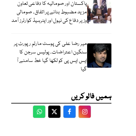
پاکستان اور صومالیہ کا دفاعی تعاون
مزید مضبوط بنانے پر اتفاق، صومالی
وزیر دفاع کی نیول اور ایئرہیڈ کوارٹرز آمد
میر رضا علی کی پوسٹ مارٹم رپورٹ پر
سنگین اعتراضات، پولیس سرجن کا
ایس ایس پی کو لکھا گیا خط سامنے آ
گیا
ہمیں فالو کریں
WhatsApp
Twitter
Facebook
Facebook