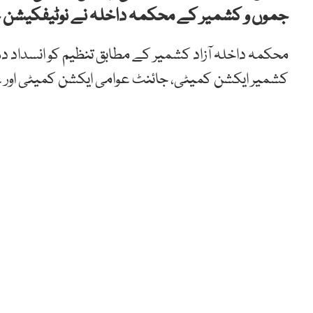
جموں و کشمیر کے محکمہ داخلہ نے نوٹیفکیشن ج
کشمیر ایکشن کمیٹی، جائنٹ عوامی ایکشن کمیٹی اور 