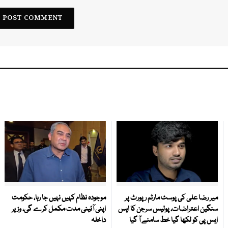
میر رضا علی کی پوسٹ مارٹم رپورٹ پر
موجودہ نظام کہیں نہیں جا رہا، حکومت
سنگین اعتراضات، پولیس سرجن کا ایس
اپنی آئینی مدت مکمل کرے گی، وزیر
ایس پی کو لکھا گیا خط سامنے آ گیا
داخلہ