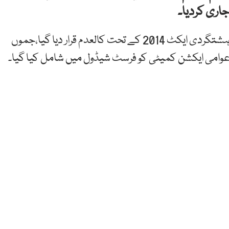
اری کردیا۔
محکمہ داخلہ آزاد کشمیر کے مطابق تنظیم کو انسداد دہشتگردی ایکٹ 2014 کے تحت کالعدم قرار دیا گیا،جموں
عوامی ایکشن کمیٹی کو فرسٹ شیڈول میں شامل کیا گیا۔