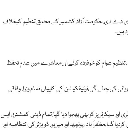
ظوری دے دی،حکومت آزاد کشمیر کے مطابق تنظیم کیخلاف
 ہیں۔
 ،تنظیم عوام کو خوفزدہ کرنے اور معاشرے میں عدم تحفظ
ائی کی جائے گی،نوٹیفکیشن کی کاپیاں تمام وزرا، وفاقی
اور سیکرٹریز کو بھی بھجوا دیا گیا،تمام ڈپٹی کمشنرز، ایس
ردیا گیا،مظفرآباد، پونچھ اور میرپور ڈویژنز کی انتظامیہ اور