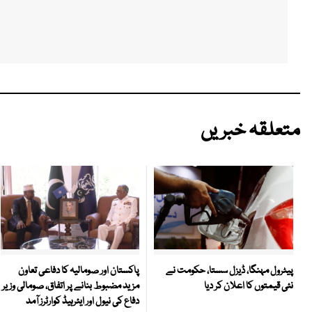
متعلقہ خبریں
پاکستان اور صومالیہ کا دفاعی تعاون
پیٹرول مہنگا، ڈیزل سستا، حکومت نے
مزید مضبوط بنانے پر اتفاق، صومالی وزیر
نئی قیمتوں کا اعلان کر دیا
دفاع کی نیول اور ایئرہیڈ کوارٹرز آمد