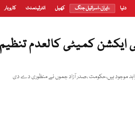
دنیا
ایران-اسرائیل جنگ
کھیل
انٹرٹینمنٹ
کاروبار
 ایکشن کمیٹی کالعدم تنظیم
واہد موجود ہیں،حکومت ،صدر آزاد جموں نے منظوری دے دی