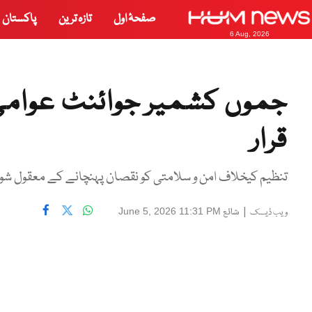
صفحۂ اول
تازہ ترین
پاکستان
6 Aug, 2026
جموں کشمیر جوائنٹ عوامی
قرار
تنظیم کیخلاف امن و سلامتی کو نقصان پہنچانے کے معقول ش
|
شائع
June 5, 2026 11:31 PM
ویب ڈیسک