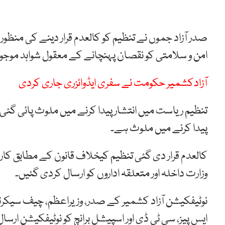
صدر آزاد جموں نے تنظیم کو کالعدم قرار دینے کی من
امن و سلامتی کو نقصان پہنچانے کے معقول شواہد موجود
آزادکشمیر حکومت نے سفری ایڈوائزری جاری کردی
تنظیم ریاست میں انتشار پیدا کرنے میں ملوث پائی گئی
پیدا کرنے میں ملوث ہے۔
کالعدم قرار دی گئی تنظیم کیخلاف قانون کے مطابق کاررو
وزارت داخلہ اور متعلقہ اداروں کو ارسال کردی گئیں۔
نوٹیفکیشن آزاد کشمیر کے صدر، وزیراعظم، چیف سیکرٹری 
ایس پیز، سی ٹی ڈی اور اسپیشل برانچ کو نوٹیفکیشن ارسال ک