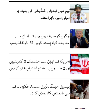
ٹیم میں تبدیلی کنڈیشن کی بنیاد پر
ہوتی ہے، بابر اعظم
لوگوں کو مارنا نہیں چاہتا ، ایران سے
معاہدہ کرنا پسند کروں گا ، ڈونلڈ ٹرمپ
امریکا نے ایران سے منسلک 3 کمپنیوں
اور 2 طیاروں پر عائد پابندیاں ختم کر دیں
پیٹرول مہنگا، ڈیزل سستا، حکومت نے
نئی قیمتوں کا اعلان کر دیا