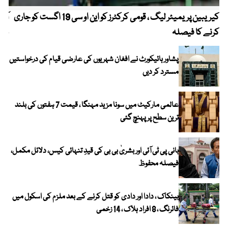
کیریبین پریمیئر لیگ ، قومی کرکٹرز کو این او سی 19 اگست کو جاری
آز
کرنے کا فیصلہ
چھی
پشاور ہائیکورٹ نے افغان شہریوں کی عارضی قیام کی درخواستیں
مسترد کر دیں
عالمی مارکیٹ میں سونا مزید مہنگا ، قیمت 7 ہفتوں کی بلند
ترین سطح پر پہنچ گئی
بانی پی ٹی آئی اور بشریٰ بی بی کی قیدِ تنہائی کیس، دلائل مکمل،
فیصلہ محفوظ
بینکاک ، دادا اور دادی کو قتل کرنے کے بعد ملزم کی اسکول میں
فائرنگ ، 8 افراد ہلاک ، 14 زخمی