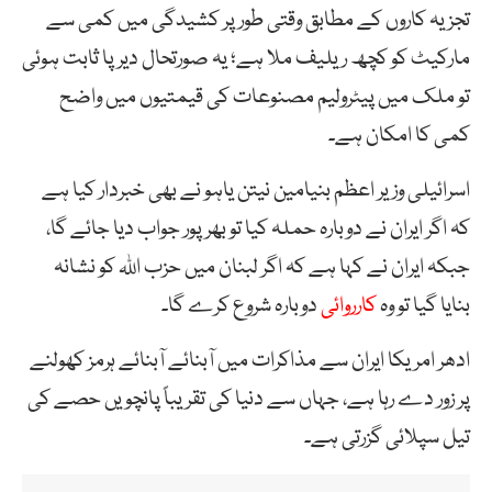
تجزیہ کاروں کے مطابق وقتی طور پر کشیدگی میں کمی سے
مارکیٹ کو کچھ ریلیف ملا ہے؛ یہ صورتحال دیرپا ثابت ہوئی
تو ملک میں پیٹرولیم مصنوعات کی قیمتیوں میں واضح
کمی کا امکان ہے۔
اسرائیلی وزیر اعظم بنیامین نیتن یاہو نے بھی خبردار کیا ہے
کہ اگر ایران نے دوبارہ حملہ کیا تو بھرپور جواب دیا جائے گا،
جبکہ ایران نے کہا ہے کہ اگر لبنان میں حزب اللہ کو نشانہ
بنایا گیا تو وہ
کارروائی
دوبارہ شروع کرے گا۔
ادھر امریکا ایران سے مذاکرات میں آبنائے آبنائے ہرمز کھولنے
پر زور دے رہا ہے، جہاں سے دنیا کی تقریباً پانچویں حصے کی
تیل سپلائی گزرتی ہے۔