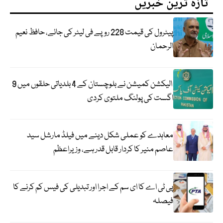
تازہ ترین خبریں
پیٹرول کی قیمت 228 روپے فی لیٹر کی جائے، حافظ نعیم
الرحمان
الیکشن کمیشن نے بلوچستان کے 4 بلدیاتی حلقوں میں 9
اگست کی پولنگ ملتوی کردی
معاہدے کو عملی شکل دینے میں فیلڈ مارشل سید
عاصم منیر کا کردار قابل قدر ہے، وزیراعظم
پی ٹی اے کا ای سم کے اجرا اور تبدیلی کی فیس کم کرنے کا
فیصلہ