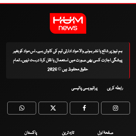
ہم نیوز پر شائع یا نشر ہونے والا مواد ادارتی ٹیم کی کاوش ہے۔ اس مواد کو بغیر
پیشگی اجازت کسی بھی صورت میں استعمال یا نقل کرنا درست نہیں۔ تمام
حقوق محفوظ ہیں © 2026
رابطہ کریں
پرائیویسی پالیسی
WhatsApp
Twitter
Facebook
Faceboo
صفحۂ اول
تازہ ترین
پاکستان