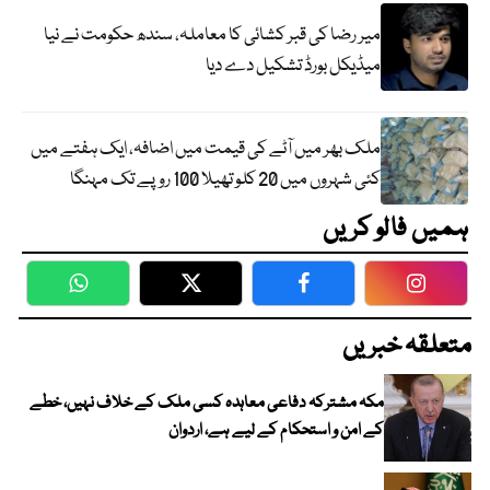
میر رضا کی قبر کشائی کا معاملہ، سندھ حکومت نے نیا
میڈیکل بورڈ تشکیل دے دیا
ملک بھر میں آٹے کی قیمت میں اضافہ، ایک ہفتے میں
کئی شہروں میں 20 کلو تھیلا 100 روپے تک مہنگا
ہمیں فالو کریں
WhatsApp
Twitter
Facebook
Faceboo
متعلقہ خبریں
مکہ مشترکہ دفاعی معاہدہ کسی ملک کے خلاف نہیں، خطے
کے امن و استحکام کے لیے ہے، اردوان