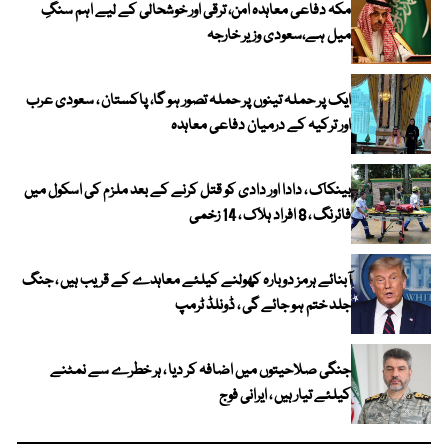
مکہ دفاعی معاہدہ امن، ترقی اور خوشحالی کے لیے اہم سنگِ
میل ہے،سعودی وزیر خارجہ
ایک پر حملہ تینوں پر حملہ تصور ہو گا، پاکستان ، سعودی عرب
اور ترکیہ کے درمیان دفاعی معاہدہ
بینکاک ، دادا اور دادی کو قتل کرنے کے بعد ملزم کی اسکول میں
فائرنگ ، 8 افراد ہلاک ، 14 زخمی
آبنائے ہرمز دوبارہ کھولنے کیلئے معاہدے کے قریب ہیں ، جنگ
جلد ختم ہو جائے گی ، ڈونلڈ ٹرمپ
جنگی صلاحیتوں میں اضافہ کر دیا ، ہر خطرے سے نمٹنے
کیلئے تیار ہیں ، ایرانی فوج