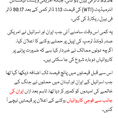
93.34 ڈالر فی بیرل ہو گئی، جبکہ امریکی ویسٹ ٹیکساس
انٹرمیڈیٹ (WTI) کی قیمت 1.13 ڈالر کمی کے بعد 90.17 ڈالر
فی بیرل ریکارڈ کی گئی۔
یہ کمی اس وقت سامنے آئی جب ایران اور اسرائیل نے امریکی
صدر ڈونلڈ ٹرمپ کی اپیل پر حملے روکنے کا اعلان کیا،
اگرچہ دونوں ممالک نے خبردار کیا ہے کہ ضرورت پڑنے پر
کارروائیاں دوبارہ شروع کی جا سکتی ہیں۔
اس سے قبل قیمتوں میں پانچ فیصد تک اضافہ دیکھا گیا تھا
جب اسرائیل کے ایران اور لبنان میں حملوں نے جنگ کے
خاتمے کی امیدوں کو کمزور کر دیا تھا، تاہم بعد ازاں
ایران کی
جانب سے فوجی کارروائیاں
روکنے کے اعلان پر قیمتیں نیچے آ
گئیں۔