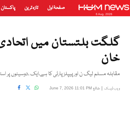
صفحۂ اول
تازہ ترین
پاکستان
6 Aug, 2026
گلگت بلتستان میں اتحادی
خان
مقابلہ مسلم لیگ ن اور پیپلزپارٹی کا ہے،ایک ،دوسیٹوں پر استحک
|
شائع
June 7, 2026 11:01 PM
ویب ڈیسک