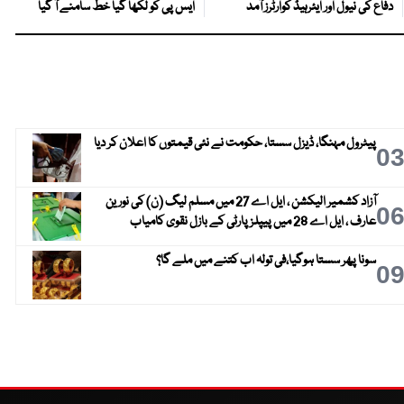
دفاع کی نیول اور ایئرہیڈ کوارٹرز آمد
ایس پی کو لکھا گیا خط سامنے آ گیا
پیٹرول مہنگا، ڈیزل سستا، حکومت نے نئی قیمتوں کا اعلان کر دیا
0
آزاد کشمیر الیکشن ، ایل اے 27 میں مسلم لیگ (ن) کی نورین
0
عارف ، ایل اے 28 میں پیپلز پارٹی کے بازل نقوی کامیاب
سونا پھر سستا ہوگیا،فی تولہ اب کتنے میں ملے گا؟
0