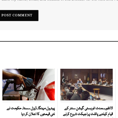
لاانفورسمنٹ انویسٹی گیشن سنٹر کے
پیٹرول مہنگا، ڈیزل سستا، حکومت نے
قیام کیلئے پائلٹ پراجیکٹ شروع کرنے
نئی قیمتوں کا اعلان کر دیا