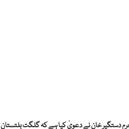
 خرم دستگیر خان نے دعویٰ کیا ہے کہ گلگت بلتستان