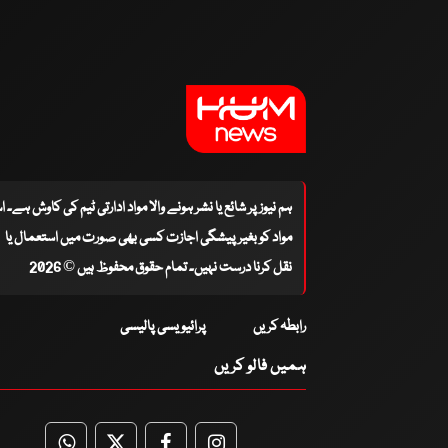
ہم نیوز پر شائع یا نشر ہونے والا مواد ادارتی ٹیم کی کاوش ہے۔ 
مواد کو بغیر پیشگی اجازت کسی بھی صورت میں استعمال یا
نقل کرنا درست نہیں۔ تمام حقوق محفوظ ہیں © 2026
رابطہ کریں
پرائیویسی پالیسی
ہمیں فالو کریں