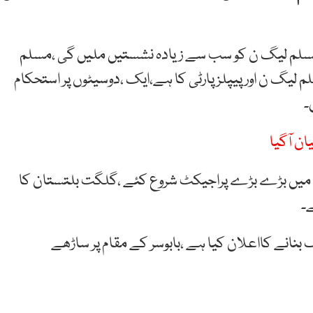
 مسلم لیگ ن کو سب سے زیادہ نشستیں ملیں گی ،مسلم
،مقابلہ مسلم لیگ ن اور پیپلزپارٹی کا ہے،ایک ،دوسیٹوں پر استحکام
۔
ن آگیا
 میں بڑے بڑے پراجیکٹ شروع کئے ،گلگت بلتستان کا
ے۔
نانے کااعلان کیا ہے ،بابوسر کے مقام پر ساڑھے