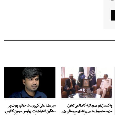
پاکستان اور صومالیہ کا دفاعی تعاون
میر رضا علی کی پوسٹ مارٹم رپورٹ پر
مزید مضبوط بنانے پر اتفاق، صومالی وزیر
سنگین اعتراضات، پولیس سرجن کا ایس