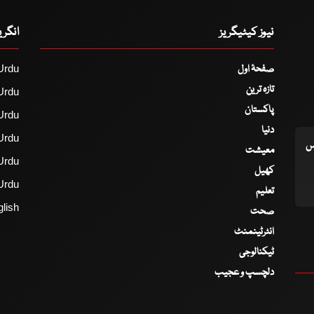
نیوز کیٹیگریز
انگر
صفحۂ اول
Urdu
تازہ ترین
Urdu
پاکستان
Urdu
دنیا
Urdu
اس
معیشت
Urdu
کھیل
Urdu
تعلیم
lish
صحت
انٹرٹینمنٹ
ٹیکنالوجی
دلچسپ و عجیب