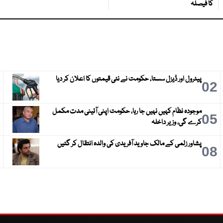
کا فیصلہ
پیٹرول اور ڈیزل سستا، حکومت نے نئی قیمتوں کا اعلان کر دیا
3
02
موجودہ نظام کہیں نہیں جا رہا، حکومت اپنی آئینی مدت مکمل
6
05
کرے گی، وزیر داخلہ
پشاور زلمی کے مالک جاوید آفریدی کی والدہ انتقال کر گئیں
9
08