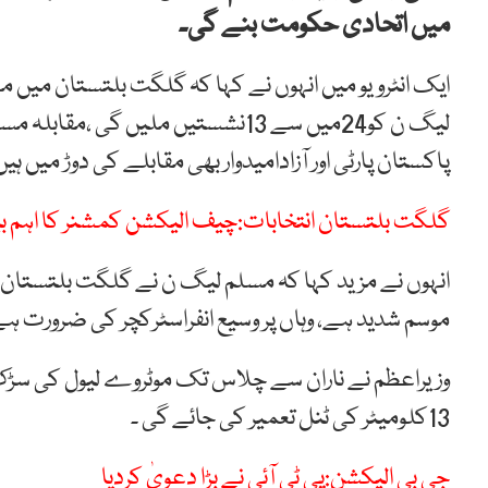
میں اتحادی حکومت بنے گی۔
ایک انٹرویو میں انہوں نے کہا کہ گلگت بلتستان میں
لیگ ن کو24میں سے 13نشستیں ملیں گی 
پاکستان پارٹی اور آزادامیدوار بھی مقابلے کی دوڑ میں ہیں
گلگت بلتستان انتخابات:چیف الیکشن کمشنر کا اہم بیا
انہوں نے مزید کہا کہ مسلم لیگ ن نے گلگت بلتستان
موسم شدید ہے، وہاں پر وسیع انفراسٹرکچر کی ضرورت ہ
وزیراعظم نے ناران سے چلاس تک موٹروے لیول کی سڑک ب
13کلومیٹر کی ٹنل تعمیر کی جائے گی ۔
جی بی الیکشن:پی ٹی آئی نے بڑا دعویٰ کردیا