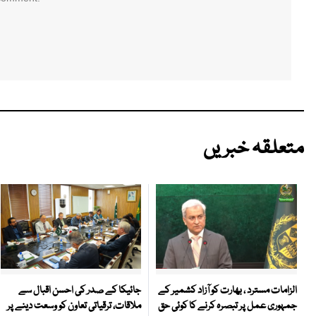
متعلقہ خبریں
جائیکا کے صدر کی احسن اقبال سے
الزامات مسترد ، بھارت کو آزاد کشمیر کے
ملاقات، ترقیاتی تعاون کو وسعت دینے پر
جمہوری عمل پر تبصرہ کرنے کا کوئی حق