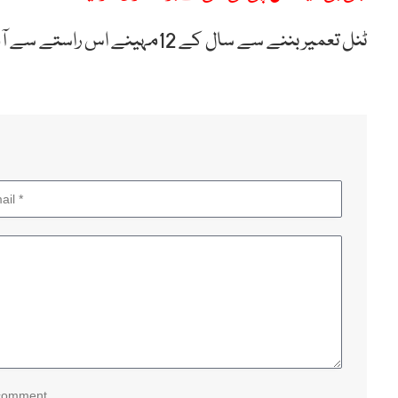
ٹنل تعمیر بننے سے سال کے 12مہینے اس راستے سے آمدورفت جاری رہے گی ۔
 comment.