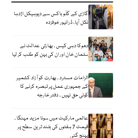
گاڑی کے گلَو باکس سے دیوہیکل اژدہا
نکل آیا، ڈرائیور خوفزدہ
دھوکا دہی کیس ، بھارتی عدالت نے
سلمان خان اور ان کی بہن کو طلب کر لیا
الزامات مسترد ، بھارت کو آزاد کشمیر
کے جمہوری عمل پر تبصرہ کرنے کا
کوئی حق نہیں ، دفتر خارجہ
عالمی مارکیٹ میں سونا مزید مہنگا ،
قیمت 7 ہفتوں کی بلند ترین سطح پر
پہنچ گئی