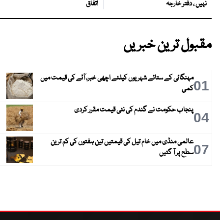
اتفاق
نہیں ، دفتر خارجہ
مقبول ترین خبریں
مہنگائی کے ستائے شہریوں کیلئے اچھی خبر، آٹے کی قیمت میں
01
کمی
پنجاب حکومت نے گندم کی نئی قیمت مقرر کردی
04
عالمی منڈی میں خام تیل کی قیمتیں تین ہفتوں کی کم ترین
07
سطح پر آ گئیں