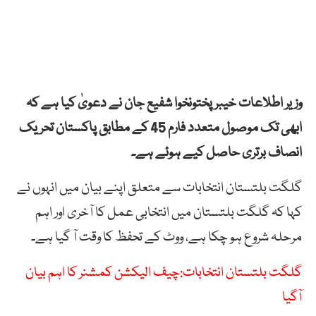
وزیر اطلاعات خیبر پختونخوا شفیع جان نے دعویٰ کیا ہے کہ
ابھی تک موصول متعدد فارم 45 کے مطابق پاکستان تحریک
انصاف برتری حاصل کیے ہوئے ہے۔
گلگت بلتستان انتخابات سے متعلق اپنے بیان میں انہوں نے
کہا کہ گلگت بلتستان میں انتخابی عمل کا آخری اور اہم
مرحلہ شروع ہو چکا ہے، ووٹ کے تحفظ کا وقت آ گیا ہے۔
گلگت بلتستان انتخابات:چیف الیکشن کمشنر کا اہم بیان
آگیا