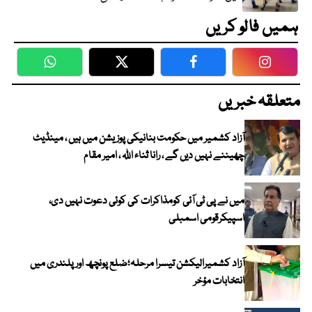
ہمیں فالو کریں
WhatsApp
Twitter
Facebook
Faceboo
متعلقہ خبریں
آزاد کشمیر میں حکومت بنانیکی پوزیشن میں ہیں ، مینڈیٹ
چھیننے نہیں دیں گے ، رانا ثناء اللہ ، امیر مقام
میں نے پی ٹی آئی کومذاکرات کی کوئی دعوت نہیں دی،
اسپیکرقومی اسمبلی
آزاد کشمیرالیکشن تیسرا مرحلہ؛ضلع پونچھ اور پلندری میں
انتخابات مؤخر