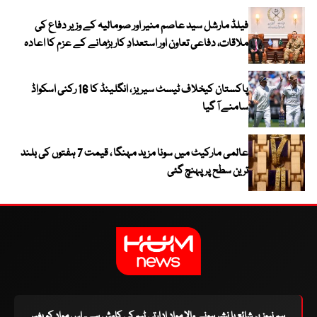
فیلڈ مارشل سید عاصم منیر اور صومالیہ کے وزیر دفاع کی
ملاقات، دفاعی تعاون اور استعدادِ کار بڑھانے کے عزم کا اعادہ
پاکستان کیخلاف ٹیسٹ سیریز ، انگلینڈ کا 16 رکنی اسکواڈ
سامنے آ گیا
عالمی مارکیٹ میں سونا مزید مہنگا ، قیمت 7 ہفتوں کی بلند
ترین سطح پر پہنچ گئی
ہم نیوز پر شائع یا نشر ہونے والا مواد ادارتی ٹیم کی کاوش ہے۔ اس مواد کو بغیر