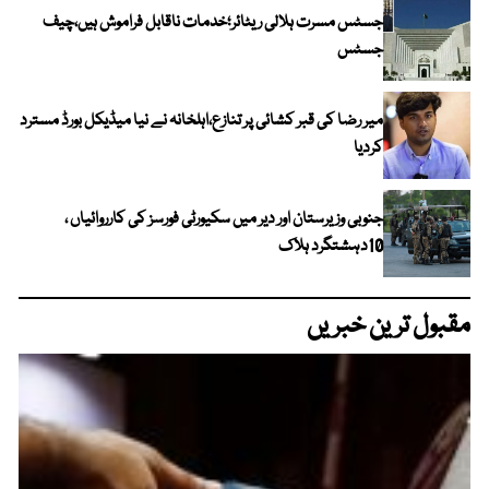
جسٹس مسرت ہلالی ریٹائر؛خدمات ناقابل فراموش ہیں،چیف
جسٹس
میر رضا کی قبر کشائی پر تنازع،اہلخانہ نے نیا میڈیکل بورڈ مسترد
کردیا
جنوبی وزیرستان اور دیر میں سکیورٹی فورسز کی کارروائیاں ،
10دہشتگرد ہلاک
مقبول ترین خبریں