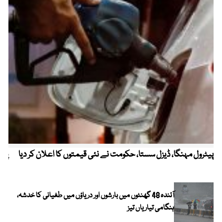
پیٹرول مہنگا، ڈیزل سستا، حکومت نے نئی قیمتوں کا اعلان کر دیا
پنج
آئندہ 48 گھنٹوں میں بارشوں اور دریاؤں میں طغیانی کا خدشہ،
ہنگامی تیاریاں تیز