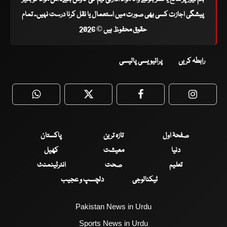
پیشگی اجازت کسی بھی صورت میں استعمال یا نقل کرنا درست نہیں۔ تمام
حقوق محفوظ ہیں © 2026
رابطہ کریں
پرائیویسی پالیسی
WhatsApp
Twitter
Facebook
Faceboo
صفحۂ اول
تازہ ترین
پاکستان
دنیا
معیشت
کھیل
تعلیم
صحت
انٹرٹینمنٹ
ٹیکنالوجی
دلچسپ و عجیب
Pakistan News in Urdu
Sports News in Urdu