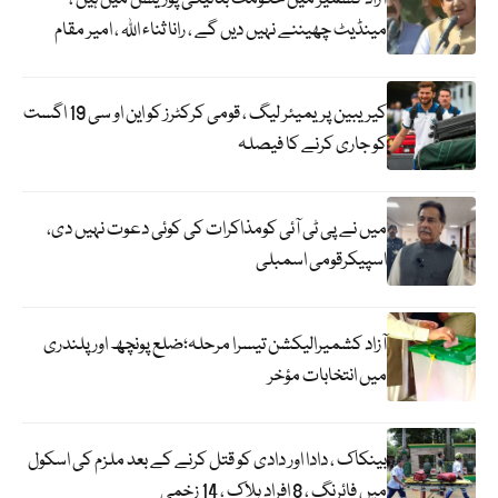
مینڈیٹ چھیننے نہیں دیں گے ، رانا ثناء اللہ ، امیر مقام
کیریبین پریمیئر لیگ ، قومی کرکٹرز کو این او سی 19 اگست
کو جاری کرنے کا فیصلہ
میں نے پی ٹی آئی کومذاکرات کی کوئی دعوت نہیں دی،
اسپیکرقومی اسمبلی
آزاد کشمیرالیکشن تیسرا مرحلہ؛ضلع پونچھ اور پلندری
میں انتخابات مؤخر
بینکاک ، دادا اور دادی کو قتل کرنے کے بعد ملزم کی اسکول
میں فائرنگ ، 8 افراد ہلاک ، 14 زخمی