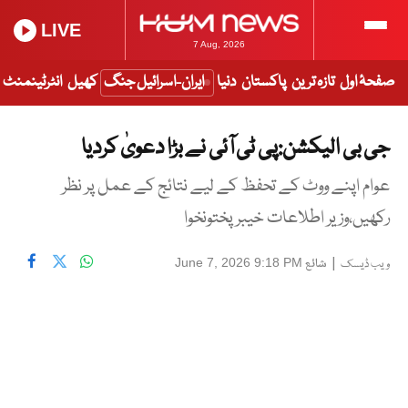
LIVE
7 Aug, 2026
صفحۂ اول
تازہ ترین
پاکستان
دنیا
ایران-اسرائیل جنگ
کھیل
انٹرٹینمنٹ
جی بی الیکشن:پی ٹی آئی نے بڑا دعویٰ کردیا
عوام اپنے ووٹ کے تحفظ کے لیے نتائج کے عمل پر نظر
رکھیں،وزیر اطلاعات خیبر پختونخوا
|
شائع
June 7, 2026 9:18 PM
ویب ڈیسک