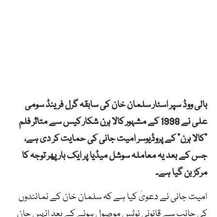
بالی ووڈ سپر اسٹار سلمان خان کی سابقہ گرل فرینڈ سومی
علی نے 1998 کے مشہور کالا ہرن شکار کیس سے متاثر فلم
“کالا ہرن” کے پروڈیوسر امیت جانی کی حمایت کر دی ہے،
جس کے بعد یہ معاملہ سوشل میڈیا پر ایک بار پھر توجہ کا
مرکز بن گیا ہے۔
امیت جانی نے دعویٰ کیا ہے کہ سلمان خان کے نمائندوں
کی جانب سے قانونی نوٹس موصول ہونے کے بعد انہیں جان