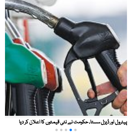
پیٹرول اور ڈیزل سستا، حکومت نے نئی قیمتوں کا اعلان کر دیا