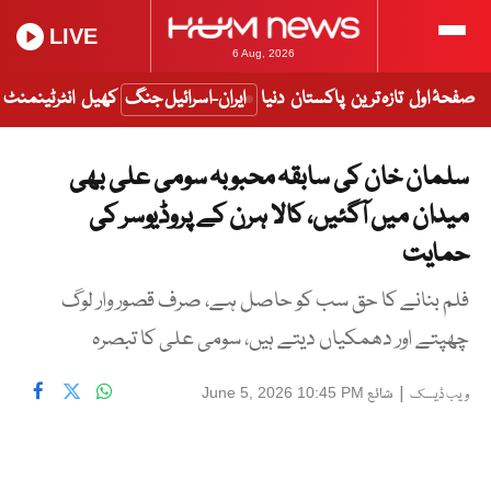
LIVE
6 Aug, 2026
صفحۂ اول
تازہ ترین
پاکستان
دنیا
ایران-اسرائیل جنگ
کھیل
انٹرٹینمنٹ
سلمان خان کی سابقہ محبوبہ سومی علی بھی
میدان میں آگئیں، کالا ہرن کے پروڈیوسر کی
حمایت
فلم بنانے کا حق سب کو حاصل ہے، صرف قصور وار لوگ
چھپتے اور دھمکیاں دیتے ہیں، سومی علی کا تبصرہ
|
شائع
June 5, 2026 10:45 PM
ویب ڈیسک