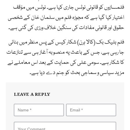
فلمسازوں کو قانونی نوٹس جاری کیا ہے۔ نوٹس میں مؤقف
اختیار کیا گیا ہے کہ مجوزہ فلم میں سلمان خان کے شخصی
حقوق اور قانونی مفادات کی سنگین خلاف ورزی کی گئی ہے۔
فلم بلیک بک (کالا ہرن) شکار کیس کے پس منظر میں بنائی
جا رہی ہے، جس کے باعث یہ منصوبہ آغاز ہی سے تنازعات
کا شکار ہے۔ سومی علی کی حمایت کے بعد اس معاملے نے
مزید سیاسی و سماجی بحث کو جنم دے دیا ہے۔
LEAVE A REPLY