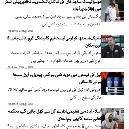
دوسرا ٹیسٹ، ساجد خان کی شاندار بالنگ، ویسٹ انڈیز پہلی اننگز
میں 344 رنز پر آؤٹ
پاکستان کی جانب سے ساجد خان نے 4، محمد علی، علی
عثمان اور عبید شاہ نے دو دو وکٹیں لیں
Updated 03 Aug, 2026
مائیک اسمتھ کو قومی ٹیسٹ ٹیم کا بیٹنگ کوچ بنائے جانے کا
قوی امکان
جنوبی افریقی کرکٹر اس سے قبل ملتان سلطانز کے اسسٹنٹ
کوچ کے طور پر بھی خدمات انجام دے چکے ہیں
Updated 03 Aug, 2026
تیل کی قیمتوں میں مزید کمی ہو گئی، پیٹرول و ڈیزل سستا
ہونے کا امکان
امریکی خام تیل کی فی بیرل قیمت مزید کمی کے ساتھ 78.97
ڈالر کی سطح پر آ گئی
Updated 03 Aug, 2026
اسلام آباد میں تعلیمی ادارے کل سے کھل جائیں گے، محکمہ
تعلیم سندھ کا بھی اہم اعلان
ہفتے میں 6 روز تدریس کا اطلاق صرف سرکاری اسکولوں پر ہوگا،