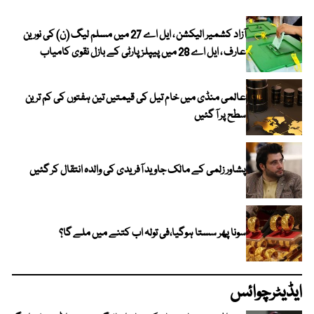
آزاد کشمیر الیکشن ، ایل اے 27 میں مسلم لیگ (ن) کی نورین
عارف ، ایل اے 28 میں پیپلز پارٹی کے بازل نقوی کامیاب
عالمی منڈی میں خام تیل کی قیمتیں تین ہفتوں کی کم ترین
سطح پر آ گئیں
پشاور زلمی کے مالک جاوید آفریدی کی والدہ انتقال کر گئیں
سونا پھر سستا ہوگیا،فی تولہ اب کتنے میں ملے گا؟
ایڈیٹرچوائس