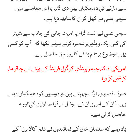
سے مارنے کی دھمکیاں بھی دی گئیں، اس معاملے میں
سومی علی نے کھل کر ان کا ساتھ دیا ہے۔
سومی علی نے انسٹاگرام پر امیت جانی کی جانب سے شیئر
کی گئی ایک ویڈیو پر تبصرہ کرتے ہوئے لکھا کہ ’’آپ کو کسی
بھی موضوع پر فلم بنانے کا پورا حق حاصل ہے۔
امریکی اداکار جیمز ہینڈی کو گرل فرینڈ کے بیٹے نے چاقو مار
کر قتل کر دیا
صرف قصور وار لوگ چھپتے ہیں اور دوسروں کو دھمکیاں دیتے
ہیں۔‘‘ ان کے اس بیان نے سوشل میڈیا صارفین کی توجہ
حاصل کر لی ہے۔
یاد رہے کہ سلمان خان کے نمائندوں نے فلم “کالا ہرن” کے