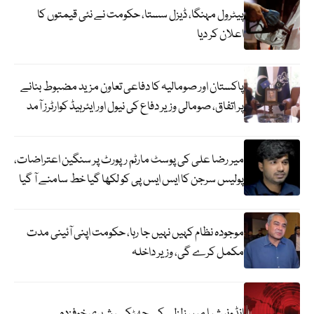
پیٹرول مہنگا، ڈیزل سستا، حکومت نے نئی قیمتوں کا
اعلان کر دیا
پاکستان اور صومالیہ کا دفاعی تعاون مزید مضبوط بنانے
پر اتفاق، صومالی وزیر دفاع کی نیول اور ایئرہیڈ کوارٹرز آمد
میر رضا علی کی پوسٹ مارٹم رپورٹ پر سنگین اعتراضات،
پولیس سرجن کا ایس ایس پی کو لکھا گیا خط سامنے آ گیا
موجودہ نظام کہیں نہیں جا رہا، حکومت اپنی آئینی مدت
مکمل کرے گی، وزیر داخلہ
انڈونیشیا میں زلزلے کے جھٹکے، شہری خوفزدہ