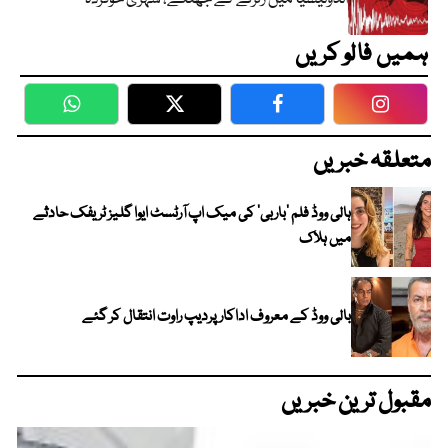
ہمیں فالو کریں
WhatsApp
Twitter
Facebook
Faceboo
متعلقہ خبریں
ہالی ووڈ فلم ’باربی‘ کی میک اپ آرٹسٹ ایوا گلیز ٹریفک حادثے
میں ہلاک
بالی ووڈ کے معروف اداکار پردیپ راوت انتقال کر گئے
مقبول ترین خبریں