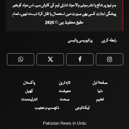
ہم نیوز پر شائع یا نشر ہونے والا مواد ادارتی ٹیم کی کاوش ہے۔ اس مواد کو بغیر
پیشگی اجازت کسی بھی صورت میں استعمال یا نقل کرنا درست نہیں۔ تمام
حقوق محفوظ ہیں © 2026
رابطہ کریں
پرائیویسی پالیسی
WhatsApp
Twitter
Facebook
Faceboo
صفحۂ اول
تازہ ترین
پاکستان
دنیا
معیشت
کھیل
تعلیم
صحت
انٹرٹینمنٹ
ٹیکنالوجی
دلچسپ و عجیب
Pakistan News in Urdu