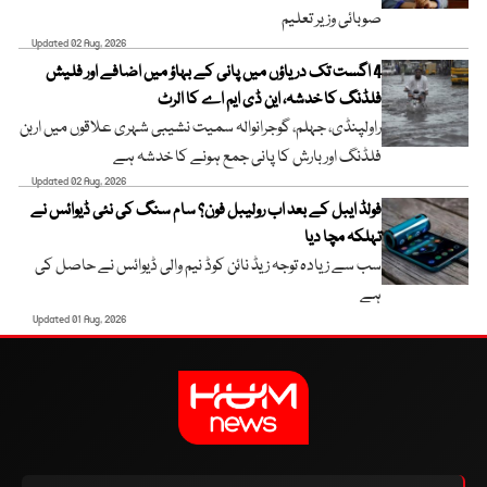
صوبائی وزیر تعلیم
Updated 02 Aug, 2026
4 اگست تک دریاؤں میں پانی کے بہاؤ میں اضافے اور فلیش
فلڈنگ کا خدشہ، این ڈی ایم اے کا الرٹ
راولپنڈی، جہلم، گوجرانوالہ سمیت نشیبی شہری علاقوں میں اربن
فلڈنگ اور بارش کا پانی جمع ہونے کا خدشہ ہے
Updated 02 Aug, 2026
فولڈ ایبل کے بعد اب رولیبل فون؟ سام سنگ کی نئی ڈیوائس نے
تہلکہ مچا دیا
سب سے زیادہ توجہ زیڈ نائن کوڈ نیم والی ڈیوائس نے حاصل کی
ہے
Updated 01 Aug, 2026