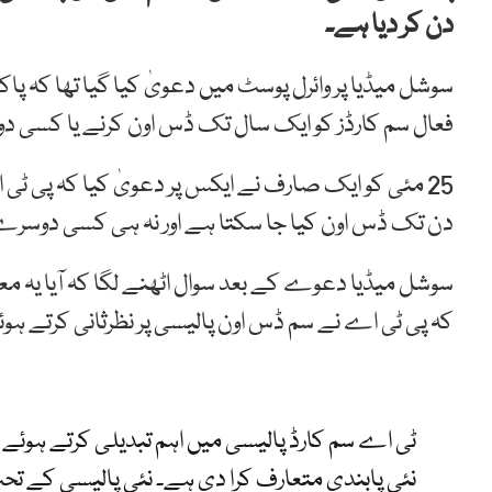
دن کر دیا ہے۔
سوشل میڈیا پر وائرل پوسٹ میں دعویٰ کیا گیا تھا کہ پ
فعال سم کارڈز کو ایک سال تک ڈس اون کرنے یا کسی د
دن تک ڈس اون کیا جا سکتا ہے اور نہ ہی کسی دوسرے 
سوشل میڈیا دعوے کے بعد سوال اٹھنے لگا کہ آیا یہ معل
کہ پی ٹی اے نے سم ڈس اون پالیسی پر نظرثانی کرتے ہوئے واقعی اس مدت کو 60 دن
ٹی اے سم کارڈ پالیسی میں اہم تبدیلی کرتے ہوئے
نئی پابندی متعارف کرا دی ہے۔ نئی پالیسی کے ت