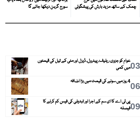
چمک کے ساتھ مزید بارش کی پیشگوئی
سورج گرہن دیکھا جائے گا
عوام کو جزوی ریلیف، پیٹرول، ڈیزل اور مٹی کے تیل کی قیمتوں
0
میں کمی
4 روز میں سونے کی قیمت میں بڑا اضافہ
0
پی ٹی اے کا ای سم کے اجرا اور تبدیلی کی فیس کم کرنے کا
0
فیصلہ