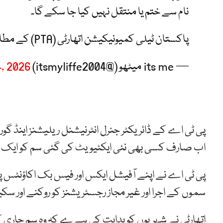
نام سے ختم یا منتقل نہیں کیا جا سکے گا۔
پاکستان ٹیلی کمیونیکیشن اتھارٹی (PTA) کے مطابق پہلے سم…
— its me میٹھو (@itsmyliffe2004)
, 2026
پی ٹی اے کے ڈائریکٹر جنرل انٹرنیشنل ریلیشنز اینڈ گور
اب صارف کسی بھی نئی ایکٹیویٹ کی گئی سم کو ایک س
پی ٹی اے نے اپنے آفیشل ایکس اور فیس بک اکاؤنٹس پر جا
سموں کے اجرا اور غیر مجاز رجسٹریشنز کو روکنے اور سک
اتھارٹی نے شہریوں کو ہدایت کی ہےے کہ وہ سم جاری کر