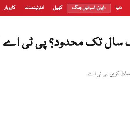
دنیا
ایران-اسرائیل جنگ
کھیل
انٹرٹینمنٹ
کاروبار
 سال تک محدود؟ پی ٹی اے ک
تیاط کریں، پی ٹی اے