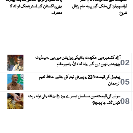
ٹرانسپورٹرز کی ملک گیر پہیہ جام ہڑتال
بھی پاکستان کے اسٹریٹجک فوائد کا
شروع
معترف
آزاد کشمیر میں حکومت بنانیکی پوزیشن میں ہیں ، مینڈیٹ
3
02
چھیننے نہیں دیں گے ، رانا ثناء اللہ ، امیر مقام
پیٹرول کی قیمت 228 روپے فی لیٹر کی جائے، حافظ نعیم
6
05
الرحمان
سونے کی قیمت میں مسلسل تیسرے روز بڑا اضافہ ، فی تولہ ریٹ
9
08
کہاں تک جا پہنچا؟