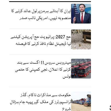
ایران کا آبنائے ہرمز پر ٹول عائد کرنے کا
منصوبہ نہیں، امریکی نائب صدر
حج 2027: پرائیویٹ حج آپریشن کیلئے
نیا ڈیجیٹل نظام نافذ کرنے کا فیصلہ
میٹرو بس سروس 11 اگست سے بند
کرنے کا اعلان، نجی کمپنی کا حتمی
نوٹس
حکومت سے مذاکرات ناکام، گڈز
ٹرانسپورٹرز کی ملک گیر پہیہ جام ہڑتال
 سے بڑھا کر 365
شروع