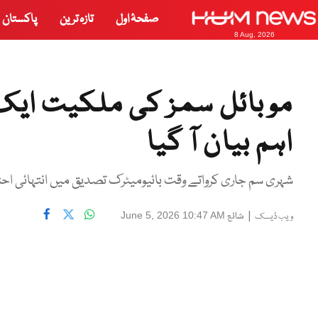
صفحۂ اول
تازہ ترین
پاکستان
8 Aug, 2026
موبائل سمز کی ملکیت ایک
اہم بیان آ گیا
شہری سم جاری کرواتے وقت بائیومیٹرک تصدیق میں انتہائی اح
|
شائع
June 5, 2026 10:47 AM
ویب ڈیسک