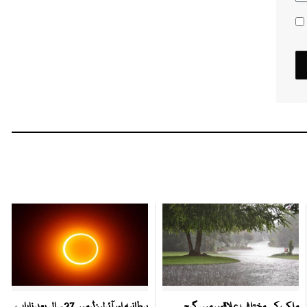
ملک کے مختلف علاقوں میں گرج
برطانیہ اور آئرلینڈ میں 27 سال بعد نایاب