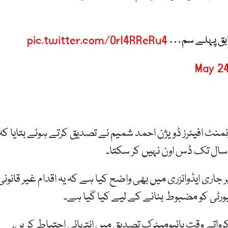
pic.twitter.com/Orl4RReRu4
May 24
نمنٹ افیئرز ڈویژن احمد شمیم نے تصدیق کرتے ہوئے بتایا کہ
ال تک ڈس اون نہیں کر سکتا۔
ری ایڈوائزری میں بھی واضح کیا ہے کہ یہ اقدام غیر قانونی
یورٹی کو مضبوط بنانے کے لیے کیا گیا ہے۔
واتے وقت بائیومیٹرک تصدیق میں انتہائی احتیاط کریں،