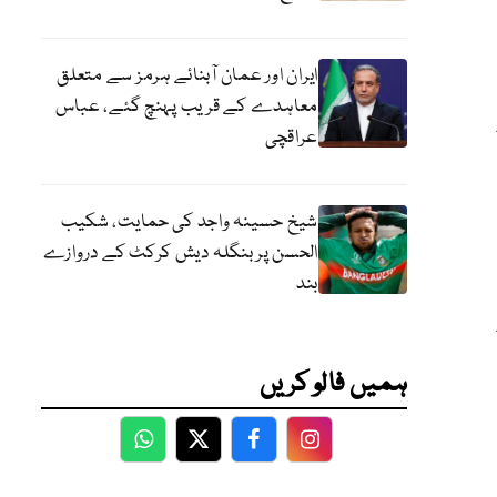
ایران اور عمان آبنائے ہرمز سے متعلق
معاہدے کے قریب پہنچ گئے، عباس
عراقچی
شیخ حسینہ واجد کی حمایت، شکیب
الحسن پر بنگلہ دیش کرکٹ کے دروازے
بند
ہمیں فالو کریں
WhatsApp
Twitter
Facebook
Facebook