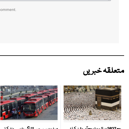
 comment.
متعلقہ خبریں
میٹرو بس سروس 11 اگست سے بند کرنے