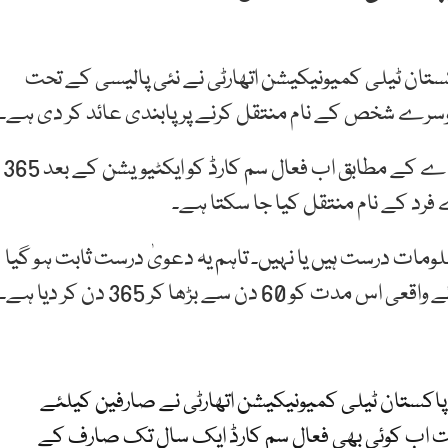
اکستان ٹیلی کمیونیکیشن اتھارٹی نے نئی پالیسی کے تحت
وسرے شخص کے نام منتقل کرنے پر پابندی عائد کر دی ہے۔
25 مئی کو ایک صارف نے ایکس پر دعویٰ کیا کہ پی ٹی اے کے مطابق اب فعال سم کارڈ کو ایکٹیویشن کے بعد 365
فرد کے نام منتقل کیا جا سکتا ہے۔
ومات درست ہیں یا نہیں۔ تاہم یہ دعویٰ درست ثابت ہو گیا
 سے بڑھا کر 365 دن کر دیا ہے۔
 پاکستان ٹیلی کمیونیکیشن اتھارٹی نے صارفین کیلئے
حت اب کوئی بھی فعال سم کارڈ ایک سال تک صارف کے