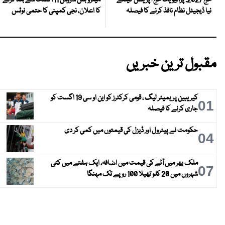
حج 2027: پرائیویٹ حج آپریشن کیلئے
کا اعلان، نجی کمپنی کا حتمی نوٹس
نیا ڈیجیٹل نظام نافذ کرنے کا فیصلہ
مقبول ترین خبریں
کیریبین پریمیئر لیگ ، قومی کرکٹرز کو این او سی 19 اگست کو
01
جاری کرنے کا فیصلہ
حکومت نے پیٹرول اور ڈیزل کی قیمتوں میں کمی کر دی
04
ملک بھر میں آٹے کی قیمت میں اضافہ، ایک ہفتے میں کئی
07
شہروں میں 20 کلو تھیلا 100 روپے تک مہنگا