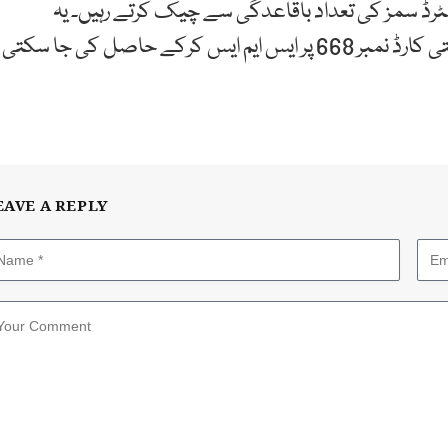
ٹرڈ سمز کی تعداد باقاعدگی سے چیک کرتے رہیں۔ یہ
معلومات cnic.sims.pk کے ذریعے یا بغیر ڈیش شناختی کارڈ نمبر 668 پر ایس ایم ایس کرکے حاصل کی جا سکتی
EAVE A REPLY