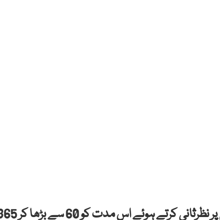
پاکستان ٹیلی کمیونیکشن نے سم ڈس اون پالیسی پر نظرثانی کرتے ہوئے اس مدت کو 60