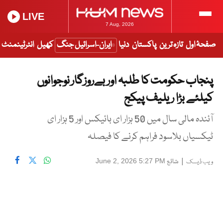
LIVE
7 Aug, 2026
صفحۂ اول
تازہ ترین
پاکستان
دنیا
ایران-اسرائیل جنگ
کھیل
انٹرٹینمنٹ
پنجاب حکومت کا طلبہ اور بےروزگار نوجوانوں
کیلئے بڑا ریلیف پیکج
آئندہ مالی سال میں 50 ہزار ای بائیکس اور 5 ہزار ای
ٹیکسیاں بلاسود فراہم کرنے کا فیصلہ
|
شائع
June 2, 2026 5:27 PM
ویب ڈیسک