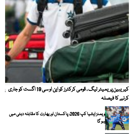
کیریبین پریمیئر لیگ ، قومی کرکٹرز کو این او سی 19 اگست کو جاری
پیٹ
کرنے کا فیصلہ
ویمنز ایشیا کپ 2026، پاکستان اور بھارت کا مقابلہ دبئی میں
ہو گا