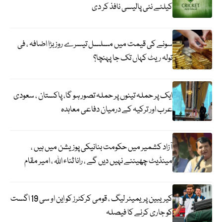
کیلئے نئی پالیسی نافذ کر دی
سونے کی قیمت میں مسلسل تیسرے روز بڑا اضافہ ، فی
تولہ ریٹ کہاں تک جا پہنچا؟
ایک پر حملہ تینوں پر حملہ تصور ہو گا، پاکستان ، سعودی
عرب اور ترکیہ کے درمیان دفاعی معاہدہ
آزاد کشمیر میں حکومت بنانیکی پوزیشن میں ہیں ،
مینڈیٹ چھیننے نہیں دیں گے ، رانا ثناء اللہ ، امیر مقام
کیریبین پریمیئر لیگ ، قومی کرکٹرز کو این او سی 19 اگست
کو جاری کرنے کا فیصلہ