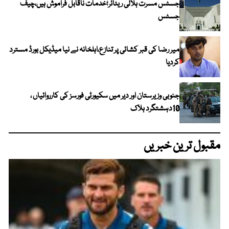
جسٹس مسرت ہلالی ریٹائر؛خدمات ناقابل فراموش ہیں،چیف
جسٹس
میر رضا کی قبر کشائی پر تنازع،اہلخانہ نے نیا میڈیکل بورڈ مسترد
کردیا
جنوبی وزیرستان اور دیر میں سکیورٹی فورسز کی کارروائیاں ،
10دہشتگرد ہلاک
مقبول ترین خبریں