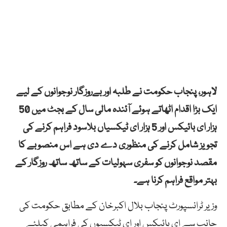
لاہور، پنجاب حکومت نے طلبہ اور بےروزگار نوجوانوں کے لیے
ایک بڑا اقدام اٹھاتے ہوئے آئندہ مالی سال کے بجٹ میں 50
ہزار ای بائیکس اور 5 ہزار ای ٹیکسیاں بلاسود فراہم کرنے کی
تجویز شامل کرنے کی منظوری دے دی ہے اس منصوبے کا
مقصد نوجوانوں کو سفری سہولیات کے ساتھ ساتھ روزگار کے
بہتر مواقع فراہم کرنا ہے۔
وزیر ٹرانسپورٹ پنجاب بلال اکبرخان کے مطابق حکومت کی
جانب سے ای بائیکس اور ای ٹیکسیوں کی فراہمی کیلئے