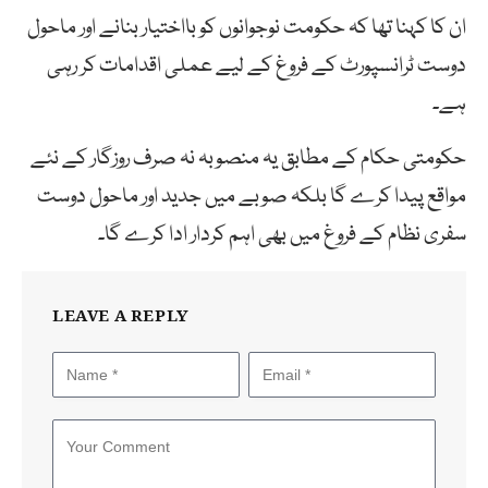
ان کا کہنا تھا کہ حکومت نوجوانوں کو بااختیار بنانے اور ماحول
دوست ٹرانسپورٹ کے فروغ کے لیے عملی اقدامات کر رہی
ہے۔
حکومتی حکام کے مطابق یہ منصوبہ نہ صرف روزگار کے نئے
مواقع پیدا کرے گا بلکہ صوبے میں جدید اور ماحول دوست
سفری نظام کے فروغ میں بھی اہم کردار ادا کرے گا۔
LEAVE A REPLY