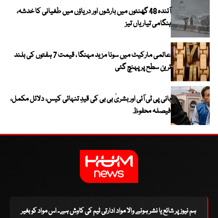
آئندہ 48 گھنٹوں میں بارشوں اور دریاؤں میں طغیانی کا خدشہ،
ہنگامی تیاریاں تیز
عالمی مارکیٹ میں سونا مزید مہنگا ، قیمت 7 ہفتوں کی بلند
ترین سطح پر پہنچ گئی
بانی پی ٹی آئی اور بشریٰ بی بی کی قیدِ تنہائی کیس، دلائل مکمل،
فیصلہ محفوظ
ہم نیوز پر شائع یا نشر ہونے والا مواد ادارتی ٹیم کی کاوش ہے۔ اس مواد کو بغیر