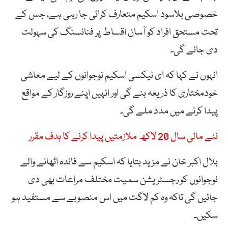
خصوصی بلاسود اسکیم متعارف کرائی جا رہی ہے، جس کے
تحت مستحق افراد کو آسان اقساط پر فنانسنگ کی سہولت
دی جائے گی۔
انہوں نے کہا کہ ای ٹیکسی اسکیم نوجوانوں کے لیے معاشی
خودمختاری کا ذریعہ بنے گی اور انہیں اپنے روزگار کے مواقع
پیدا کرنے میں مدد ملے گی۔
نئے مالی سال 20 لاکھ ملازمتیں پیدا کرنے کا ہدف مقرر
بلال اکبر خان نے مزید بتایا کہ اسکیم سے فائدہ اٹھانے والے
نوجوانوں کو رجسٹریشن سمیت مختلف مراعات بھی دی
جائیں گی تاکہ وہ کم لاگت میں اس منصوبے سے مستفید ہو
سکیں۔