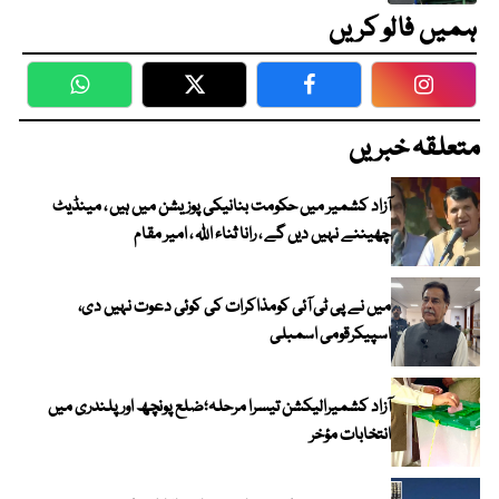
ہمیں فالو کریں
WhatsApp
Twitter
Facebook
Faceboo
متعلقہ خبریں
آزاد کشمیر میں حکومت بنانیکی پوزیشن میں ہیں ، مینڈیٹ
چھیننے نہیں دیں گے ، رانا ثناء اللہ ، امیر مقام
میں نے پی ٹی آئی کومذاکرات کی کوئی دعوت نہیں دی،
اسپیکرقومی اسمبلی
آزاد کشمیرالیکشن تیسرا مرحلہ؛ضلع پونچھ اور پلندری میں
انتخابات مؤخر