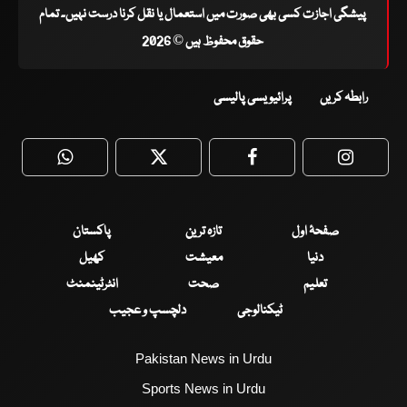
پیشگی اجازت کسی بھی صورت میں استعمال یا نقل کرنا درست نہیں۔ تمام
حقوق محفوظ ہیں © 2026
رابطہ کریں
پرائیویسی پالیسی
WhatsApp
Twitter
Facebook
Faceboo
صفحۂ اول
تازہ ترین
پاکستان
دنیا
معیشت
کھیل
تعلیم
صحت
انٹرٹینمنٹ
ٹیکنالوجی
دلچسپ و عجیب
Pakistan News in Urdu
Sports News in Urdu