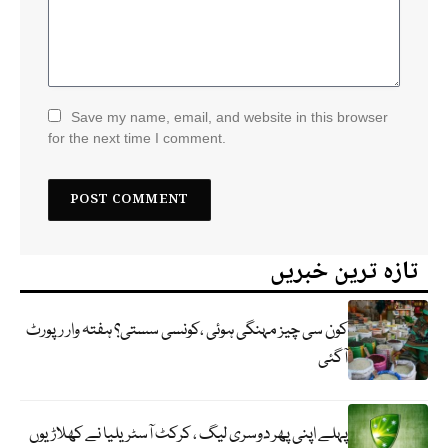
Save my name, email, and website in this browser
for the next time I comment.
تازہ ترین خبریں
کون سی چیز مہنگی ہوئی ،کونسی سستی؟ ہفتہ وار رپورٹ
آگئی
پہلے اپنی پھر دوسری لیگ ، کرکٹ آسٹریلیا نے کھلاڑیوں