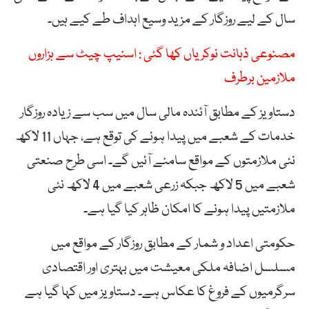
سال کے لیے روزگار کے مزید وسیع اہداف طے کیے ہیں۔
مصنوعی ذہانت نوکریاں کھا گئی : اسنیپ چیٹ سے ہزاروں
ملازمین برطرف
دستاویز کے مطابق آئندہ مالی سال میں سب سے زیادہ روزگار
خدمات کے شعبے میں پیدا ہونے کی توقع ہے، جہاں 11 لاکھ
نئی ملازمتوں کے مواقع سامنے آئیں گے۔ اسی طرح صنعتی
شعبے میں 5 لاکھ جبکہ زرعی شعبے میں 4 لاکھ نئی
ملازمتیں پیدا ہونے کا امکان ظاہر کیا گیا ہے۔
حکومتی اعداد و شمار کے مطابق روزگار کے مواقع میں
مسلسل اضافہ ملکی معیشت میں بہتری اور اقتصادی
سرگرمیوں کے فروغ کا عکاس ہے۔ دستاویز میں کہا گیا ہے