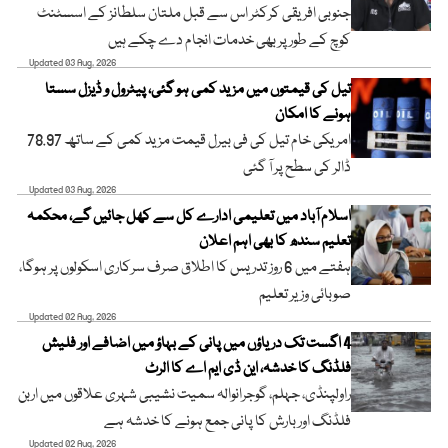
جنوبی افریقی کرکٹر اس سے قبل ملتان سلطانز کے اسسٹنٹ
کوچ کے طور پر بھی خدمات انجام دے چکے ہیں
Updated 03 Aug, 2026
تیل کی قیمتوں میں مزید کمی ہو گئی، پیٹرول و ڈیزل سستا
ہونے کا امکان
امریکی خام تیل کی فی بیرل قیمت مزید کمی کے ساتھ 78.97
ڈالر کی سطح پر آ گئی
Updated 03 Aug, 2026
اسلام آباد میں تعلیمی ادارے کل سے کھل جائیں گے، محکمہ
تعلیم سندھ کا بھی اہم اعلان
ہفتے میں 6 روز تدریس کا اطلاق صرف سرکاری اسکولوں پر ہوگا،
صوبائی وزیر تعلیم
Updated 02 Aug, 2026
4 اگست تک دریاؤں میں پانی کے بہاؤ میں اضافے اور فلیش
فلڈنگ کا خدشہ، این ڈی ایم اے کا الرٹ
راولپنڈی، جہلم، گوجرانوالہ سمیت نشیبی شہری علاقوں میں اربن
فلڈنگ اور بارش کا پانی جمع ہونے کا خدشہ ہے
Updated 02 Aug, 2026