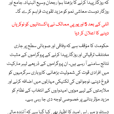
کہ روزگار پیدا کرنے کا بڑھتا ہوا رجحان وسیع البنیاد، جامع اور
روزگار دوست معاشی نمو کو مزید تقویت فراہم کرے گا۔
اٹلی کے بعد 5 اور یورپی ممالک نے پاکستانیوں کو نوکریاں
دینے کا اعلان کر دیا
حکومت کا مؤقف ہے کہ وفاقی اور صوبائی سطح پر جاری
مختلف ترقیاتی اور روزگار پیدا کرنے کے پروگراموں کے مثبت
نتائج سامنے آ رہے ہیں۔ ان پروگراموں کے ذریعے لیبر مارکیٹ
میں افرادی قوت کی شمولیت بڑھانے، کاروباری سرگرمیوں کو
فروغ دینے، نوجوانوں کی تکنیکی مہارتوں میں اضافہ کرنے اور
ملازمتوں کے لیے موزوں امیدواروں کے انتخاب کے نظام کو
مزید مؤثر بنانے پر خصوصی توجہ دی جا رہی ہے۔
دستاویز میں اس امید کا اظہار بھی کیا گیا ہے کہ آئندہ مالی