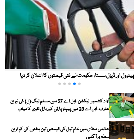
پیٹرول اور ڈیزل سستا، حکومت نے نئی قیمتوں کا اعلان کر دیا
آزاد کشمیر الیکشن ، ایل اے 27 میں مسلم لیگ (ن) کی نورین
عارف ، ایل اے 28 میں پیپلز پارٹی کے بازل نقوی کامیاب
عالمی منڈی میں خام تیل کی قیمتیں تین ہفتوں کی کم ترین
سطح پر آ گئیں