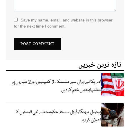
Save my name, email, and website in this browser
for the next time I comment.
تازہ ترین خبریں
امریکا نے ایران سے منسلک 3 کمپنیوں اور 2 طیاروں پر
عائد پابندیاں ختم کر دیں
پیٹرول مہنگا، ڈیزل سستا، حکومت نے نئی قیمتوں کا
اعلان کر دیا