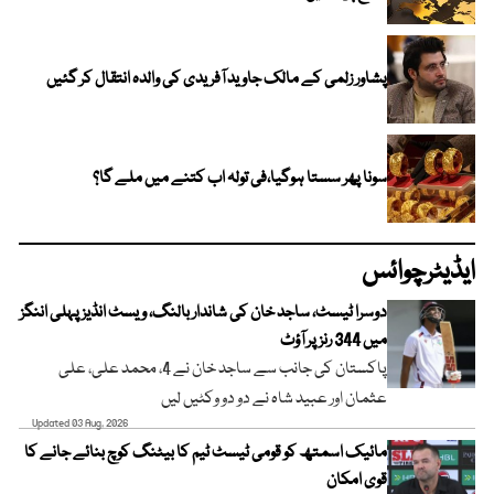
پشاور زلمی کے مالک جاوید آفریدی کی والدہ انتقال کر گئیں
سونا پھر سستا ہوگیا،فی تولہ اب کتنے میں ملے گا؟
ایڈیٹرچوائس
دوسرا ٹیسٹ، ساجد خان کی شاندار بالنگ، ویسٹ انڈیز پہلی اننگز
میں 344 رنز پر آؤٹ
پاکستان کی جانب سے ساجد خان نے 4، محمد علی، علی
عثمان اور عبید شاہ نے دو دو وکٹیں لیں
Updated 03 Aug, 2026
مائیک اسمتھ کو قومی ٹیسٹ ٹیم کا بیٹنگ کوچ بنائے جانے کا
قوی امکان