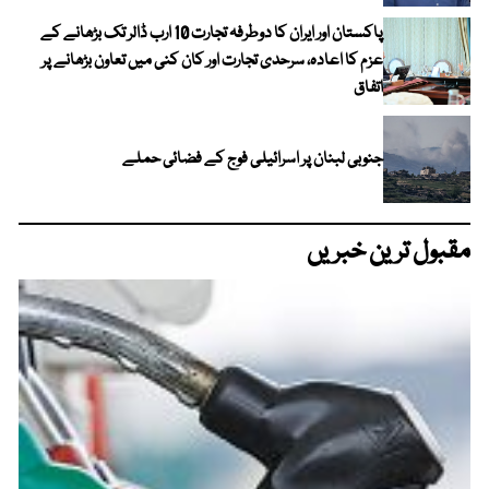
پاکستان اور ایران کا دوطرفہ تجارت 10 ارب ڈالر تک بڑھانے کے
عزم کا اعادہ، سرحدی تجارت اور کان کنی میں تعاون بڑھانے پر
اتفاق
جنوبی لبنان پر اسرائیلی فوج کے فضائی حملے
مقبول ترین خبریں