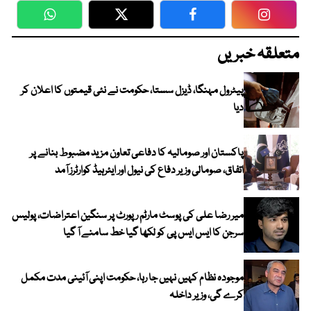
WhatsApp
Twitter
Facebook
Faceboo
متعلقہ خبریں
پیٹرول مہنگا، ڈیزل سستا، حکومت نے نئی قیمتوں کا اعلان کر
دیا
پاکستان اور صومالیہ کا دفاعی تعاون مزید مضبوط بنانے پر
اتفاق، صومالی وزیر دفاع کی نیول اور ایئرہیڈ کوارٹرز آمد
میر رضا علی کی پوسٹ مارٹم رپورٹ پر سنگین اعتراضات، پولیس
سرجن کا ایس ایس پی کو لکھا گیا خط سامنے آ گیا
موجودہ نظام کہیں نہیں جا رہا، حکومت اپنی آئینی مدت مکمل
کرے گی، وزیر داخلہ