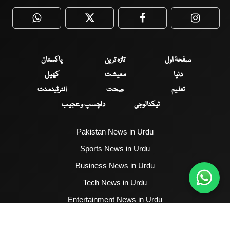
WhatsApp
Twitter
Facebook
Faceboo
صفحۂ اول
تازہ ترین
پاکستان
دنیا
معیشت
کھیل
تعلیم
صحت
انٹرٹینمنٹ
ٹیکنالوجی
دلچسپ و عجیب
Pakistan News in Urdu
Sports News in Urdu
Business News in Urdu
Tech News in Urdu
Entertainment News in Urdu
Health News in Urdu