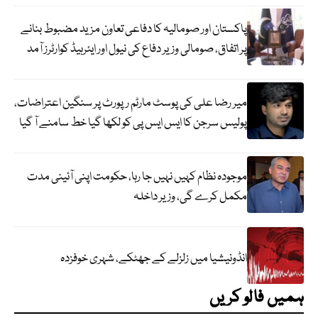
پاکستان اور صومالیہ کا دفاعی تعاون مزید مضبوط بنانے
پر اتفاق، صومالی وزیر دفاع کی نیول اور ایئرہیڈ کوارٹرز آمد
میر رضا علی کی پوسٹ مارٹم رپورٹ پر سنگین اعتراضات،
پولیس سرجن کا ایس ایس پی کو لکھا گیا خط سامنے آ گیا
موجودہ نظام کہیں نہیں جا رہا، حکومت اپنی آئینی مدت
مکمل کرے گی، وزیر داخلہ
انڈونیشیا میں زلزلے کے جھٹکے، شہری خوفزدہ
ہمیں فالو کریں