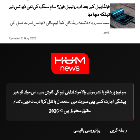
فولڈ ایبل کے بعد اب رولیبل فون؟ سام سنگ کی نئی ڈیوائس نے
تہلکہ مچا دیا
سب سے زیادہ توجہ زیڈ نائن کوڈ نیم والی ڈیوائس نے حاصل کی
ہے
Updated 01 Aug, 2026
ہم نیوز پر شائع یا نشر ہونے والا مواد ادارتی ٹیم کی کاوش ہے۔ اس مواد کو بغیر
پیشگی اجازت کسی بھی صورت میں استعمال یا نقل کرنا درست نہیں۔ تمام
حقوق محفوظ ہیں © 2026
رابطہ کریں
پرائیویسی پالیسی