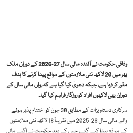
وفاقی حکومت نے آئندہ مالی سال 27-2026 کے دوران ملک
بھر میں 20 لاکھ نئی ملازمتوں کے مواقع پیدا کرنے کا ہدف
مقرر کر دیا ہے، جبکہ دعویٰ کیا گیا ہے کہ رواں مالی سال کے
دوران بھی لاکھوں افراد کو روزگار فراہم کیا گیا۔
سرکاری دستاویزات کے مطابق 30 جون کو اختتام پذیر ہونے
والے مالی سال 26-2025 میں تقریباً 18 لاکھ نئی ملازمتوں
کے مواقع پیدا کیے گئے، جس کے بعد حکومت نے اگلے مالی