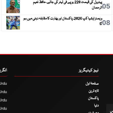
پیٹرول کی قیمت 228 روپے فی لیٹر کی جائے، حافظ نعیم
6
05
الرحمان
ویمنز ایشیا کپ 2026، پاکستان اور بھارت کا مقابلہ دبئی میں ہو
9
08
گا
نیوز کیٹیگریز
انگر
صفحۂ اول
Urdu
تازہ ترین
Urdu
پاکستان
Urdu
دنیا
Urdu
اس
معیشت