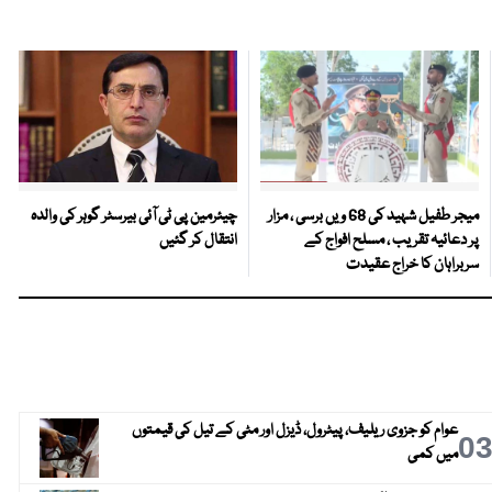
میجر طفیل شہید کی 68 ویں برسی ، مزار
چیئرمین پی ٹی آئی بیرسٹر گوہر کی والدہ
پر دعائیہ تقریب ، مسلح افواج کے
انتقال کر گئیں
سربراہان کا خراج عقیدت
عوام کو جزوی ریلیف، پیٹرول، ڈیزل اور مٹی کے تیل کی قیمتوں
0
میں کمی