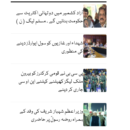
آزاد کشمیر میں دو تہائی اکثریت سے
حکومت بنائیں گے ، مسلم لیگ ( ن )
شہداء اور غازیوں کو سول ایوارڈز دینے
کی منظوری
پی سی بی نے قومی کرکٹرز کو بیرون
ملک لیگز کھیلنے کیلئے این او سی
جاری کر دیئے
وزیر اعظم شہباز شریف کی وفد کے
ہمراہ روضہ رسولؐ پر حاضری