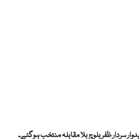
 سردار ظفر بلوچ بلا مقابلہ منتخب ہوگئے۔