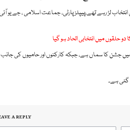
 پی 83 خوشاب سے ضمنی انتخاب لڑ رہے تھے،پیپلز پارٹی، جماعت اسلامی ، جے یو آئی
و حلقوں میں انتخابی اتحاد ہو گیا
ر میں جشن کا سماں ہے، جبکہ کارکنوں اور حامیوں کی جانب
 گئی ہے۔
EAVE A REPLY