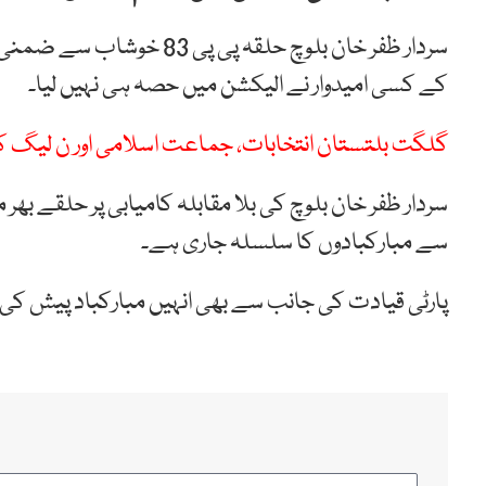
سردار ظفر خان بلوچ حلقہ پی
کے کسی امیدوار نے الیکشن میں حصہ ہی نہیں لیا۔
گلگت بلتستان انتخابات، جماعت اسلامی اور ن لیگ کا د
سردار ظفر خان بلوچ کی بلا مقابلہ کامیابی پر حلقے بھ
سے مبارکبادوں کا سلسلہ جاری ہے۔
پارٹی قیادت کی جانب سے بھی انہیں مبارکباد پیش کی