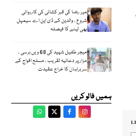
میر رضا کی قبر کشائی کی کارروائی
شروع ، والدین کے ڈی این اے سیمپل
بھی لینے کا فیصلہ
میجر طفیل شہید کی 68 ویں برسی ،
مزار پر دعائیہ تقریب ، مسلح افواج کے
سربراہان کا خراج عقیدت
ہمیں فالو کریں
WhatsApp
Twitter
Facebook
Facebook
L