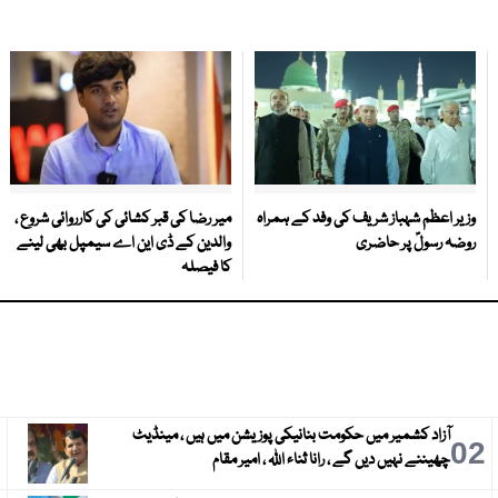
وزیر اعظم شہباز شریف کی وفد کے ہمراہ
میر رضا کی قبر کشائی کی کارروائی شروع ،
روضہ رسولؐ پر حاضری
والدین کے ڈی این اے سیمپل بھی لینے
کا فیصلہ
آزاد کشمیر میں حکومت بنانیکی پوزیشن میں ہیں ، مینڈیٹ
3
02
چھیننے نہیں دیں گے ، رانا ثناء اللہ ، امیر مقام