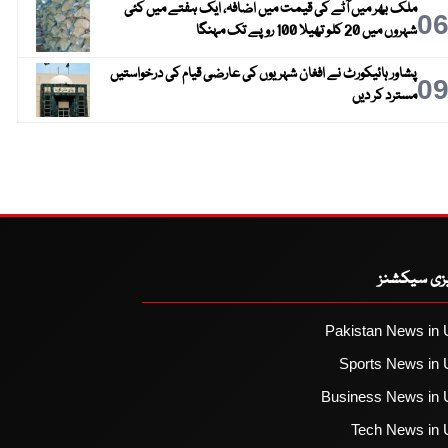
ملک بھر میں آٹے کی قیمت میں اضافہ، ایک ہفتے میں کئی
0
شہروں میں 20 کلو تھیلا 100 روپے تک مہنگا
پشاور ہائیکورٹ نے افغان شہریوں کی عارضی قیام کی درخواستیں
0
مسترد کر دیں
یزی سیکشنز
Pakistan News in 
Sports News in 
Business News in 
Tech News in 