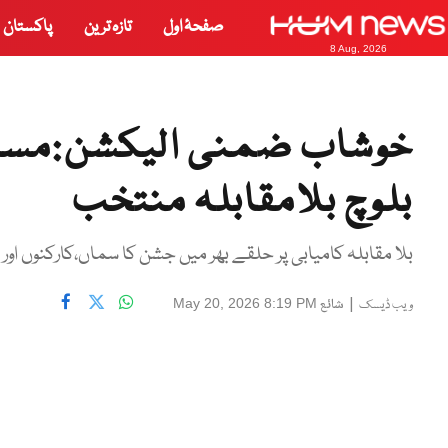
صفحۂ اول
تازہ ترین
پاکستان
8 Aug, 2026
خوشاب ضمنی الیکشن:مسلم 
بلوچ بلامقابلہ منتخب
بلا مقابلہ کامیابی پر حلقے بھر میں جشن کا سماں،کارکنوں ا
|
شائع
May 20, 2026 8:19 PM
ویب ڈیسک