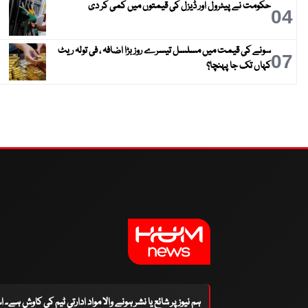
حکومت نے پیٹرول اور ڈیزل کی قیمتوں میں کمی کر دی
04
سونے کی قیمت میں مسلسل تیسرے روز بڑا اضافہ ، فی تولہ ریٹ
07
کہاں تک جا پہنچا؟
ہم نیوز پر شائع یا نشر ہونے والا مواد ادارتی ٹیم کی کاوش ہے۔ 