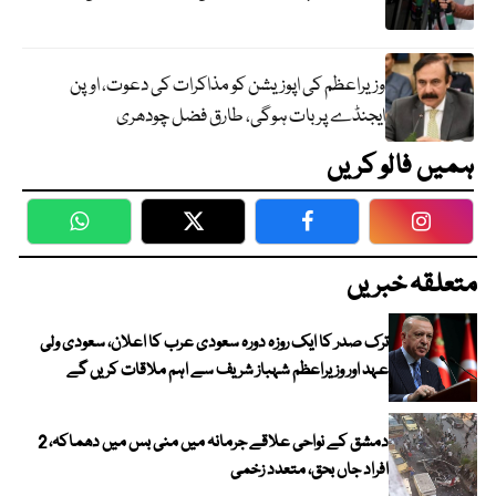
وزیراعظم کی اپوزیشن کو مذاکرات کی دعوت، اوپن
ایجنڈے پر بات ہوگی، طارق فضل چودھری
ہمیں فالو کریں
WhatsApp
Twitter
Facebook
Faceboo
متعلقہ خبریں
ترک صدر کا ایک روزہ دورہ سعودی عرب کا اعلان، سعودی ولی
عہد اور وزیراعظم شہباز شریف سے اہم ملاقات کریں گے
دمشق کے نواحی علاقے جرمانہ میں منی بس میں دھماکہ، 2
افراد جاں بحق، متعدد زخمی