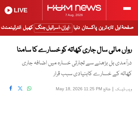
LIVE
7 Aug, 2026
صفحۂ اول
تازہ ترین
پاکستان
دنیا
ایران-اسرائیل جنگ
کھیل
انٹرٹینمنٹ
رواں مالی سال جاری کھاتہ کو خسارے کا سامنا
درآمدی بل بڑھنے سے تجارتی خسارہ میں اضافہ جاری
کھاتہ کے خسارے کابنیادی سبب قرار
|
شائع
May 18, 2026 11:25 PM
ویب ڈیسک