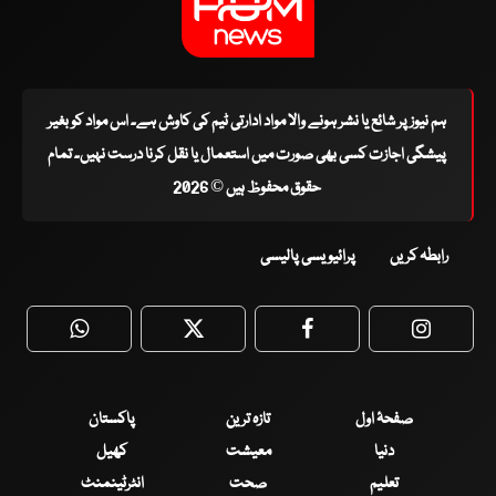
ہم نیوز پر شائع یا نشر ہونے والا مواد ادارتی ٹیم کی کاوش ہے۔ اس مواد کو بغیر
پیشگی اجازت کسی بھی صورت میں استعمال یا نقل کرنا درست نہیں۔ تمام
حقوق محفوظ ہیں © 2026
رابطہ کریں
پرائیویسی پالیسی
WhatsApp
Twitter
Facebook
Faceboo
صفحۂ اول
تازہ ترین
پاکستان
دنیا
معیشت
کھیل
تعلیم
صحت
انٹرٹینمنٹ