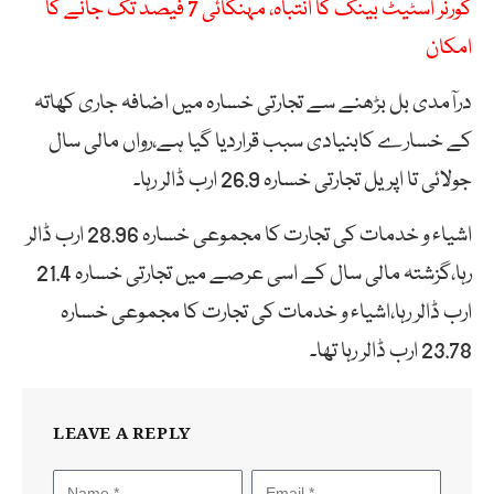
گورنر اسٹیٹ بینک کا انتباہ، مہنگائی 7 فیصد تک جانے کا
امکان
درآمدی بل بڑھنے سے تجارتی خسارہ میں اضافہ جاری کھاتہ
کے خسارے کابنیادی سبب قراردیا گیا ہے،رواں مالی سال
جولائی تا اپریل تجارتی خسارہ 26.9 ارب ڈالر رہا۔
اشیاء و خدمات کی تجارت کا مجموعی خسارہ 28.96 ارب ڈالر
رہا،گزشتہ مالی سال کے اسی عرصے میں تجارتی خسارہ 21.4
ارب ڈالر رہا،اشیاء و خدمات کی تجارت کا مجموعی خسارہ
23.78 ارب ڈالر رہا تھا۔
LEAVE A REPLY