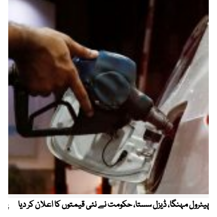
پیٹرول مہنگا، ڈیزل سستا، حکومت نے نئی قیمتوں کا اعلان کر دیا
پنج