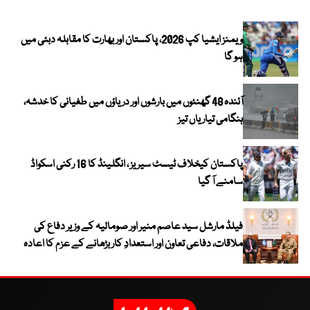
ویمنز ایشیا کپ 2026، پاکستان اور بھارت کا مقابلہ دبئی میں
ہو گا
آئندہ 48 گھنٹوں میں بارشوں اور دریاؤں میں طغیانی کا خدشہ،
ہنگامی تیاریاں تیز
پاکستان کیخلاف ٹیسٹ سیریز ، انگلینڈ کا 16 رکنی اسکواڈ
سامنے آ گیا
فیلڈ مارشل سید عاصم منیر اور صومالیہ کے وزیر دفاع کی
ملاقات، دفاعی تعاون اور استعدادِ کار بڑھانے کے عزم کا اعادہ