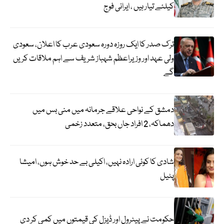
کیلئے تیار ہیں ، ایرانی فوج
ترک صدر کا ایک روزہ دورہ سعودی عرب کا اعلان، سعودی
ولی عہد اور وزیراعظم شہباز شریف سے اہم ملاقات کریں
گے
دمشق کے نواحی علاقے جرمانہ میں منی بس میں
دھماکہ، 2 افراد جاں بحق، متعدد زخمی
شادی کا کوئی ارادہ نہیں، اکیلی بے حد خوش ہوں، امیشا
پٹیل
حکومت نے پیٹرول اور ڈیزل کی قیمتوں میں کمی کر دی