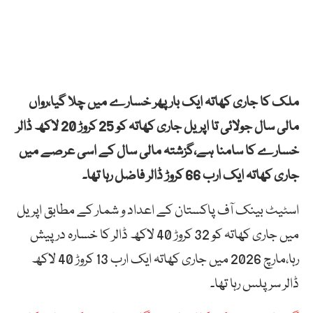
ملک کا جاری کھاتہ ایک بار پھر خسارے میں چلا گیا،رواں
مالی سال جولائی تا اپریل جاری کھاتہ کو 25 کروڑ 20 لاکھ ڈالر
خسارے کا سامنا ہے،گزشتہ مالی سال کے اسی عرصے میں
جاری کھاتہ ایک ارب 66 کروڑ ڈالر فاضل رہا تھا۔
اسٹیٹ بینک آف پاکستان کے اعداد و شمار کے مطابق اپریل
میں جاری کھاتہ کو 32 کروڑ 40 لاکھ ڈالر کا خسارہ درپیش
رہا،مارچ 2026 میں جاری کھاتہ ایک ارب 13 کروڑ 40 لاکھ
ڈالر سرپلس رہا تھا۔