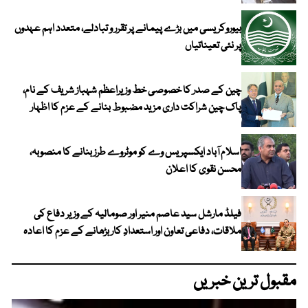
بیوروکریسی میں بڑے پیمانے پر تقرر و تبادلے، متعدد اہم عہدوں
پر نئی تعیناتیاں
چین کے صدر کا خصوصی خط وزیراعظم شہباز شریف کے نام،
پاک چین شراکت داری مزید مضبوط بنانے کے عزم کا اظہار
اسلام آباد ایکسپریس وے کو موٹروے طرز بنانے کا منصوبہ،
محسن نقوی کا اعلان
فیلڈ مارشل سید عاصم منیر اور صومالیہ کے وزیر دفاع کی
ملاقات، دفاعی تعاون اور استعدادِ کار بڑھانے کے عزم کا اعادہ
مقبول ترین خبریں