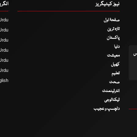
نیوز کیٹیگریز
انگر
صفحۂ اول
Urdu
تازہ ترین
Urdu
پاکستان
Urdu
دنیا
Urdu
اس
معیشت
Urdu
کھیل
Urdu
تعلیم
lish
صحت
انٹرٹینمنٹ
ٹیکنالوجی
دلچسپ و عجیب