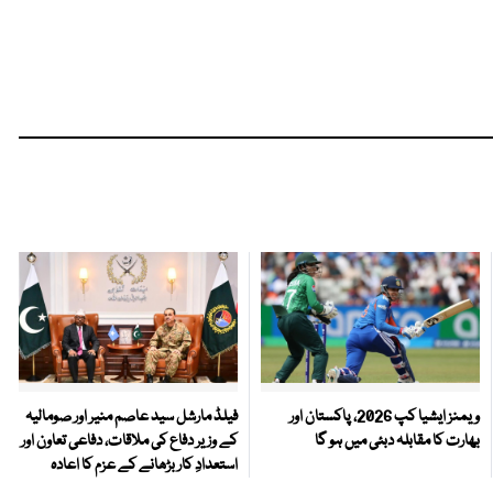
ویمنز ایشیا کپ 2026، پاکستان اور
فیلڈ مارشل سید عاصم منیر اور صومالیہ
بھارت کا مقابلہ دبئی میں ہو گا
کے وزیر دفاع کی ملاقات، دفاعی تعاون اور
استعدادِ کار بڑھانے کے عزم کا اعادہ