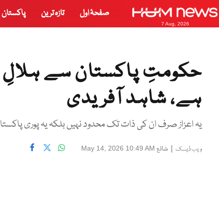
صفحۂ اول
تازہ ترین
پاکستان
7 Aug, 2026
حکومتِ پاکستان سے ہلالِ ام
ہے، شاہد آفریدی
یہ اعزاز صرف ان کی ذات تک محدود نہیں بلکہ یہ پوری پاکستان
|
شائع
May 14, 2026 10:49 AM
ویب ڈیسک