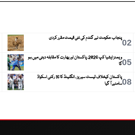
پنجاب حکومت نے گندم کی نئی قیمت مقرر کردی
3
02
ویمنز ایشیا کپ 2026، پاکستان اور بھارت کا مقابلہ دبئی میں ہو
6
05
گا
پاکستان کیخلاف ٹیسٹ سیریز ، انگلینڈ کا 16 رکنی اسکواڈ
9
08
سامنے آ گیا