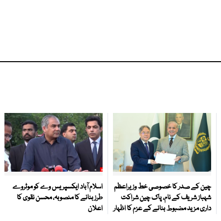
چین کے صدر کا خصوصی خط وزیراعظم
اسلام آباد ایکسپریس وے کو موٹروے
شہباز شریف کے نام، پاک چین شراکت
طرز بنانے کا منصوبہ، محسن نقوی کا
داری مزید مضبوط بنانے کے عزم کا اظہار
اعلان