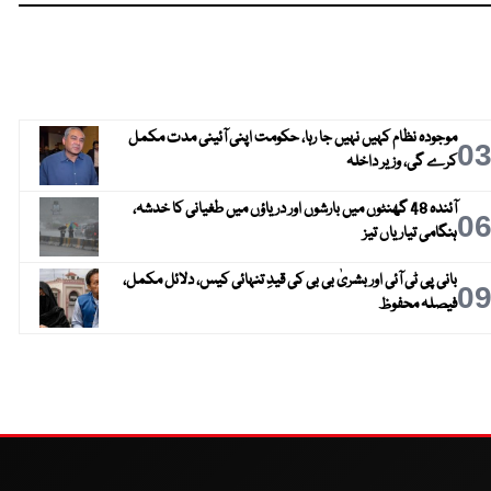
موجودہ نظام کہیں نہیں جا رہا، حکومت اپنی آئینی مدت مکمل
0
کرے گی، وزیر داخلہ
آئندہ 48 گھنٹوں میں بارشوں اور دریاؤں میں طغیانی کا خدشہ،
0
ہنگامی تیاریاں تیز
بانی پی ٹی آئی اور بشریٰ بی بی کی قیدِ تنہائی کیس، دلائل مکمل،
0
فیصلہ محفوظ