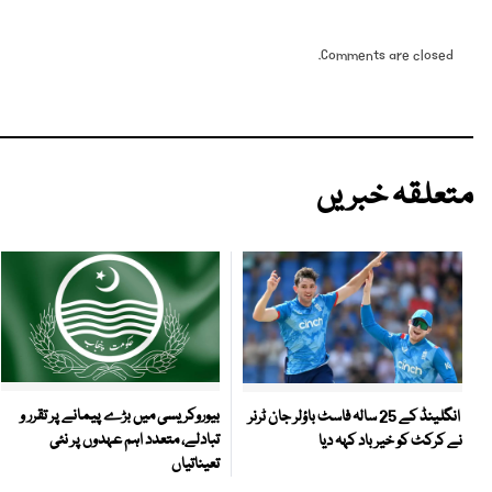
Comments are closed.
متعلقہ خبریں
بیوروکریسی میں بڑے پیمانے پر تقرر و
انگلینڈ کے 25 سالہ فاسٹ باؤلر جان ٹرنر
تبادلے، متعدد اہم عہدوں پر نئی
نے کرکٹ کو خیر باد کہہ دیا
تعیناتیاں