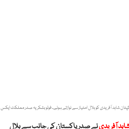
ان شاہد آفریدی کو ہلال امتیاز سے نوازتے ہوئے۔ فوٹو بشکریہ صدر مملکت ایکس 
اہد آفریدی
نے صدر پاکستان کی جانب سے ہلال