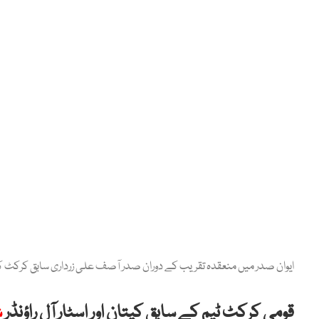
ایوان صدر میں منعقدہ تقریب کے دوران صدر آصف علی زرداری سابق کرکٹ کپت
قومی کرکٹ ٹیم کے سابق کپتان اور اسٹار آل راؤنڈر
ش