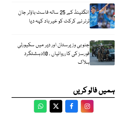
انگلینڈ کے 25 سالہ فاسٹ باؤلر جان
ٹرنر نے کرکٹ کو خیر باد کہہ دیا
جنوبی وزیرستان اور دیر میں سکیورٹی
فورسز کی کارروائیاں ، 10دہشتگرد
ہلاک
ہمیں فالو کریں
WhatsApp
Twitter
Facebook
Facebook