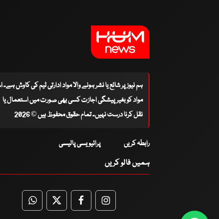
ہم نیوز پر شائع یا نشر ہونے والا مواد ادارتی ٹیم کی کاوش ہے۔ 
مواد کو بغیر پیشگی اجازت کسی بھی صورت میں استعمال یا
نقل کرنا درست نہیں۔ تمام حقوق محفوظ ہیں © 2026
رابطہ کریں
پرائیویسی پالیسی
ہمیں فالو کریں
WhatsApp
Twitter
Facebook
Facebook