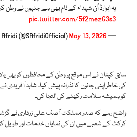
یہ ایوارڈ اُن شہداء کے نام بھی ہے جنہوں نے وطن 
pic.twitter.com/5f2mezG3s3
May 13, 2026
— Shahid Afridi (@SAfridiOfficial)
سابق کپتان نے اس موقع پر وطن کے محافظوں کو بھی یاد کیا
کی خاطر اپنی جانوں کا نذرانہ پیش کیا۔ شاہد آفریدی 
کو ہمیشہ سلامت رکھنے کی التجا کی۔
واضح رہے کہ صدر مملکت آصف علی زرداری نے گزشتہ رو
کرکٹ کے شعبے میں ان کی نمایاں خدمات اور طویل کریئر 