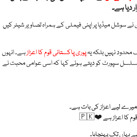
ر دیا ہے۔
ی نے سوشل میڈیا پر اپنی فیملی کے ہمراہ تصاویر شیئر کیں
ک محدود نہیں بلکہ یہ
پوری پاکستانی قوم کا اعزاز
ہے۔ انہوں
 مسلسل سپورٹ کو دیتے ہوئے کہا کہ اسی عوامی محبت نے
 میرے لیے اعزاز کی بات ہے۔
کا اعزاز ہے ❤️🇵🇰
 یہاں تک پہنچایا۔