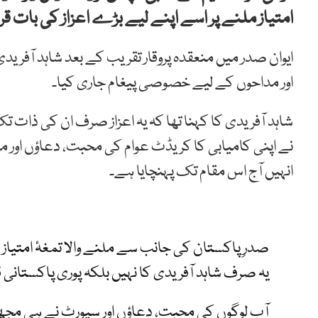
امتیاز ملنے پر اسے اپنے لیے بڑے اعزاز کی بات قرا
ایوان صدر میں منعقدہ پروقار تقریب کے بعد شاہد آفرید
اور مداحوں کے لیے خصوصی پیغام جاری کیا۔
شاہد آفریدی کا کہنا تھا کہ یہ اعزاز صرف ان کی ذات ت
نے اپنی کامیابی کا کریڈٹ عوام کی محبت، دعاؤں اور
انہیں آج اس مقام تک پہنچایا ہے۔
صدرِ پاکستان کی جانب سے ملنے والا تمغۂ امتیاز
یہ صرف شاہد آفریدی کا نہیں بلکہ پوری پاکستانی قوم 
آپ لوگوں کی محبت، دعاؤں اور سپورٹ نے ہی مجھے