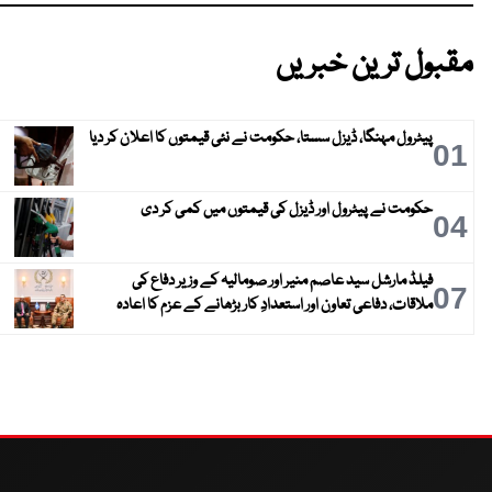
مقبول ترین خبریں
پیٹرول مہنگا، ڈیزل سستا، حکومت نے نئی قیمتوں کا اعلان کر دیا
01
حکومت نے پیٹرول اور ڈیزل کی قیمتوں میں کمی کر دی
04
فیلڈ مارشل سید عاصم منیر اور صومالیہ کے وزیر دفاع کی
07
ملاقات، دفاعی تعاون اور استعدادِ کار بڑھانے کے عزم کا اعادہ