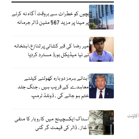
بچوں کو خطرات سے بروقت آگاہ نہ کرنے
پر میٹا پر مزید 567 ملین ڈالر جرمانہ
میر رضا کی قبر کشائی پر تنازع،اہلخانہ
نے نیا میڈیکل بورڈ مسترد کردیا
آبنائے ہرمز دوبارہ کھولنے کیلئے
معاہدے کے قریب ہیں ، جنگ جلد
ختم ہو جائے گی ، ڈونلڈ ٹرمپ
اکاؤنٹ
اسٹاک ایکسچینج میں کاروبار کا منفی
آغاز ، ڈالر کی قیمت گر گئی