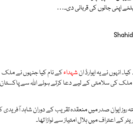
کیلئے اپنی جانوں کی قربانی دی۔…
۔ انہوں نے یہ ایوارڈ ان
شہداء
کے نام کیا جنہوں نے ملک
نے ملک کی سلامتی کے لیے دعا کرتے ہوئے اللہ سے پاکستان
ز ایوان صدر میں منعقدہ تقریب کے دوران شاہد آفریدی ک
کے اعتراف میں ہلال امتیاز سے نوازا تھا۔