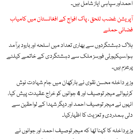
احمداور سپاہی ایاز شامل ہیں۔
آپریشن غضب للحق ، پاک افواج کے افغانستان میں کامیاب
فضائی حملے
ہلاک دہشتگردوں سے بھاری تعداد میں اسلحہ اور بارود برآمد
ہوا،سیکیورٹی فورسز ملک سے دہشتگردی کے خاتمے کیلئے
پرعزم ہیں۔
وزیر داخلہ محسن نقوی نے بارکھان میں جام شہادت نوش
کرنیوالے میجر توصیف اور 4 جوانوں کو خراج عقیدت پیش کیا،
انہوں نے میجر توصیف احمد اور دیگر شہدا کے لواحقین سے
دلی ہمدردی و تعزیت کا اظہارکیا۔
وزیرداخلہ کا کہنا تھا کہ میجر توصیف احمد اور جوانوں نے