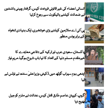
انسانی اعضاء کی غیر قانونی فروخت کیس، گرفتار چینی باشندوں
نے ضمانت کیلئے ہائیکورٹ سے رجوع کرلیا
پی آئی اے ملازمین کیلئے بڑی خوشخبری، ایک بنیادی تنخواہ
کے برابر بونس منظور
پاکستان، سعودی عرب اور ترکیہ کے دفاعی معاہدے کا
خیرمقدم، مسلم دنیا کے اتحاد کا نیا باب شروع ہوگیا، مریم نواز
ایدھی ہوم سہراب گوٹھ میں ڈکیتی، وزیراعلیٰ سندھ نے نوٹس لے
لیا
گروپ کیپٹن عاصم طارق قتل کیس، عدالت نے ملزم کو جیل
بھیج دیا