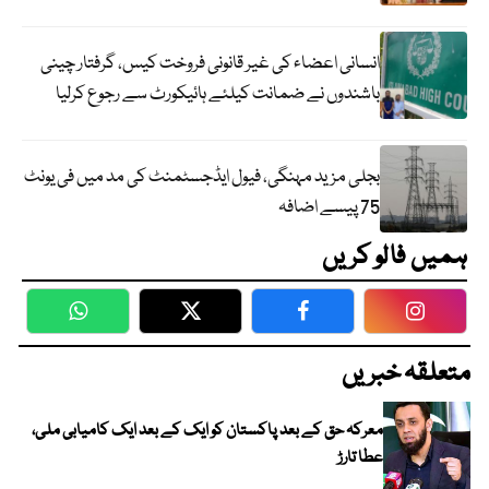
انسانی اعضاء کی غیر قانونی فروخت کیس، گرفتار چینی
باشندوں نے ضمانت کیلئے ہائیکورٹ سے رجوع کرلیا
بجلی مزید مہنگی، فیول ایڈجسٹمنٹ کی مد میں فی یونٹ
75 پیسے اضافہ
ہمیں فالو کریں
WhatsApp
Twitter
Facebook
Faceboo
متعلقہ خبریں
معرکہ حق کے بعد پاکستان کو ایک کے بعد ایک کامیابی ملی،
عطا تارڑ