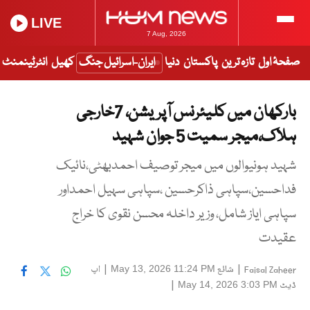
LIVE
7 Aug, 2026
صفحۂ اول
تازہ ترین
پاکستان
دنیا
ایران-اسرائیل جنگ
کھیل
انٹرٹینمنٹ
بارکھان میں کلیئرنس آپریشن، 7خارجی
ہلاک،میجر سمیت 5 جوان شہید
شہید ہونیوالوں میں میجر توصیف احمدبھٹی،نائیک
فداحسین،سپاہی ذاکرحسین ،سپاہی سہیل احمداور
سپاہی ایاز شامل، وزیر داخلہ محسن نقوی کا خراج
عقیدت
|
شائع
|
اپ
May 13, 2026 11:24 PM
Faisal Zaheer
ڈیٹ
|
May 14, 2026 3:03 PM