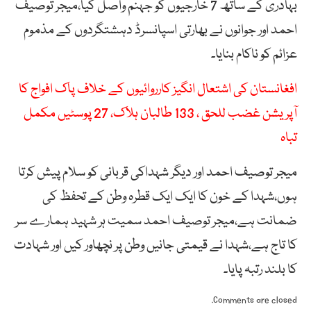
بہادری کے ساتھ 7 خارجیوں کو جہنم واصل کیا،میجر توصیف
احمد اور جوانوں نے بھارتی اسپانسرڈ دہشتگردوں کے مذموم
عزائم کو ناکام بنایا۔
افغانستان کی اشتعال انگیز کارروائیوں کے خلاف پاک افواج کا
آپریشن غضب للحق ، 133 طالبان ہلاک، 27 پوسٹیں مکمل
تباہ
میجر توصیف احمد اور دیگر شہداکی قربانی کو سلام پیش کرتا
ہوں،شہدا کے خون کا ایک ایک قطرہ وطن کے تحفظ کی
ضمانت ہے،میجر توصیف احمد سمیت ہر شہید ہمارے سر
کا تاج ہے،شہدا نے قیمتی جانیں وطن پر نچھاور کیں اور شہادت
کا بلند رتبہ پایا۔
Comments are closed.