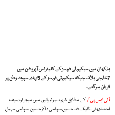
بارکھان میں سیکیورٹی فورسز کے کلیئرنس آپریشن میں
7خارجی ہلاک جبکہ سیکیورٹی فورسز کے 5بہادر سپوت وطن پر
قربان ہوگئے۔
آئی ایس پی آر
کے مطابق شہید ہونیوالوں میں میجر توصیف
احمدبھٹی،نائیک فداحسین،سپاہی ذاکرحسین ،سپاہی سہیل