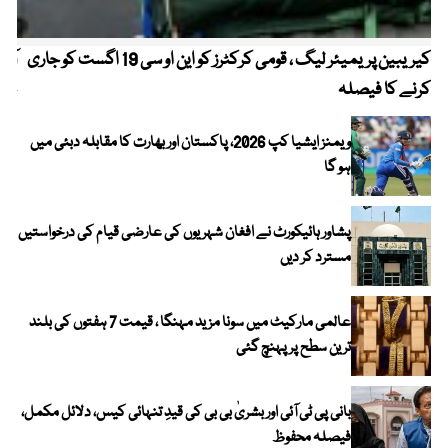
کیریبین پریمیئر لیگ ، قومی کرکٹرز کو این او سی 19 اگست کو جاری
آز
کرنے کا فیصلہ
چھی
ویمنز ایشیا کپ 2026، پاکستان اور بھارت کا مقابلہ دبئی میں
ہو گا
پشاور ہائیکورٹ نے افغان شہریوں کی عارضی قیام کی درخواستیں
مسترد کر دیں
عالمی مارکیٹ میں سونا مزید مہنگا ، قیمت 7 ہفتوں کی بلند
ترین سطح پر پہنچ گئی
بانی پی ٹی آئی اور بشریٰ بی بی کی قیدِ تنہائی کیس، دلائل مکمل،
فیصلہ محفوظ