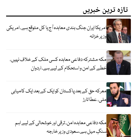
تازہ ترین خبریں
امریکا ایران جنگ بندی معاہدہ آج یا کل متوقع ہے، امریکی
وزیر خزانہ
مکہ مشترکہ دفاعی معاہدہ کسی ملک کے خلاف نہیں،
خطے کے امن و استحکام کے لیے ہے، اردوان
معرکہ حق کے بعد پاکستان کو ایک کے بعد ایک کامیابی
ملی، عطا تارڑ
مکہ دفاعی معاہدہ امن، ترقی اور خوشحالی کے لیے اہم
سنگِ میل ہے،سعودی وزیر خارجہ