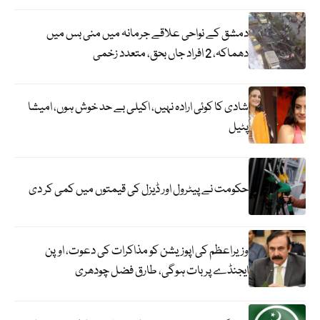
دمشق کے نواحی علاقے جرمانہ میں منی بس میں
دھماکہ، 2 افراد جاں بحق، متعدد زخمی
شادی کا کوئی ارادہ نہیں، اکیلی بے حد خوش ہوں، امیشا
پٹیل
حکومت نے پیٹرول اور ڈیزل کی قیمتوں میں کمی کر دی
وزیراعظم کی اپوزیشن کو مذاکرات کی دعوت، اوپن
ایجنڈے پر بات ہوگی، طارق فضل چودھری