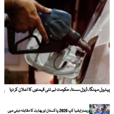
پیٹرول مہنگا، ڈیزل سستا، حکومت نے نئی قیمتوں کا اعلان کر دیا
پنج
ویمنز ایشیا کپ 2026، پاکستان اور بھارت کا مقابلہ دبئی میں