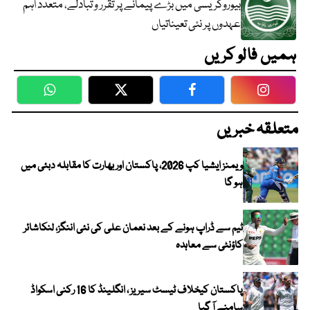
بیوروکریسی میں بڑے پیمانے پر تقرر و تبادلے، متعدد اہم
عہدوں پر نئی تعیناتیاں
ہمیں فالو کریں
WhatsApp
Twitter
Facebook
Faceboo
متعلقہ خبریں
ویمنز ایشیا کپ 2026، پاکستان اور بھارت کا مقابلہ دبئی میں
ہو گا
ٹیم سے ڈراپ ہونے کے بعد نعمان علی کی نئی اننگز، لنکاشائر
کاؤنٹی سے معاہدہ
پاکستان کیخلاف ٹیسٹ سیریز ، انگلینڈ کا 16 رکنی اسکواڈ
سامنے آ گیا