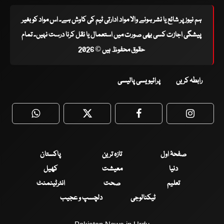
ہم نیوز پر شائع یا نشر ہونے والا مواد ادارتی ٹیم کی کاوش ہے۔ اس مواد کو بغیر
پیشگی اجازت کسی بھی صورت میں استعمال یا نقل کرنا درست نہیں۔ تمام
حقوق محفوظ ہیں © 2026
رابطہ کریں
پرائیویسی پالیسی
WhatsApp
Twitter
Facebook
Faceboo
صفحۂ اول
تازہ ترین
پاکستان
دنیا
معیشت
کھیل
تعلیم
صحت
انٹرٹینمنٹ
ٹیکنالوجی
دلچسپ و عجیب