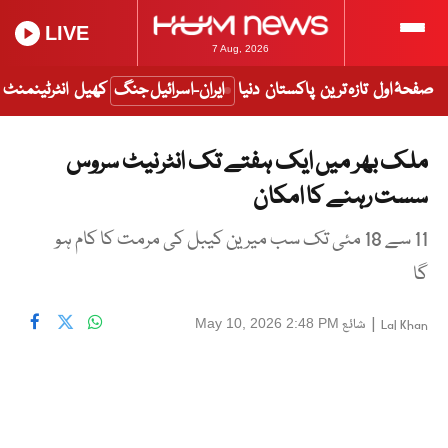
LIVE
7 Aug, 2026
صفحۂ اول
تازہ ترین
پاکستان
دنیا
ایران-اسرائیل جنگ
کھیل
انٹرٹینمنٹ
ملک بھر میں ایک ہفتے تک انٹرنیٹ سروس
سست رہنے کا امکان
11 سے 18 مئی تک سب میرین کیبل کی مرمت کا کام ہو
گا
|
شائع
May 10, 2026 2:48 PM
Lal Khan