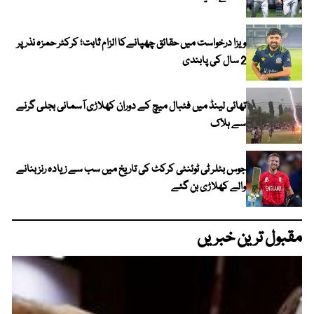
ویزا درخواست میں حقائق چھپانےکا الزام ثابت؛ کرکٹر حمزہ نذر پر
2 سال کی پابندی
تھائی لینڈ میں فٹبال میچ کے دوران کھلاڑی آسمانی بجلی گرنے
سے ہلاک
جوس بٹلر ٹی ٹوئنٹی کرکٹ کی تاریخ میں سب سے زیادہ رنز بنانے
والے کھلاڑی بن گئے
مقبول ترین خبریں