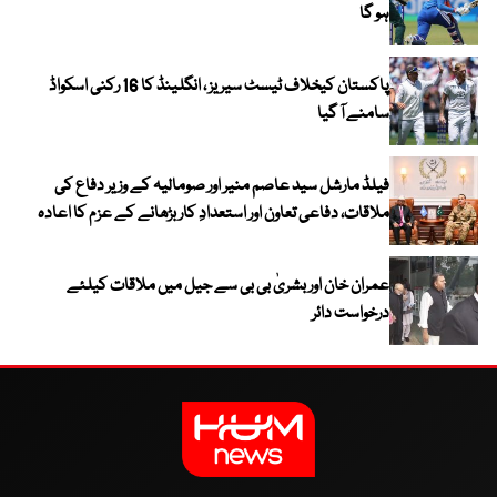
ہو گا
پاکستان کیخلاف ٹیسٹ سیریز ، انگلینڈ کا 16 رکنی اسکواڈ
سامنے آ گیا
فیلڈ مارشل سید عاصم منیر اور صومالیہ کے وزیر دفاع کی
ملاقات، دفاعی تعاون اور استعدادِ کار بڑھانے کے عزم کا اعادہ
عمران خان اور بشریٰ بی بی سے جیل میں ملاقات کیلئے
درخواست دائر