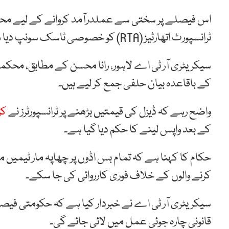
اس فیصلے پر سختی سے عملدرآمد کروانے کے لیے محکم
ٹرانسپورٹ اتھارٹیز (RTA) کو خصوصی ٹاسک سونپ دیا ہے۔
سیکریٹری آر ٹی اے لاہور، رانا محسن کے مطابق، محکمہ 
کے باقاعدہ بیان حلفی جمع کر لیے ہیں۔
واضح رہے کہ ڈیزل کی قیمتیں بڑھنے پر ٹرانسپورٹرز نے
کرای
کے بعد واپس لینے کا حکم دیا گیا ہے۔
حکام کا کہنا ہے کہ تمام بس اڈوں پر چھاپہ مار ٹیمیں 
کرنے والوں کے خلاف فوری کارروائی کی جا سکے۔
سیکریٹری آر ٹی اے نے خبردار کیا ہے کہ حکومتی فیص
قانونی چارہ جوئی عمل میں لائی جائے گی۔