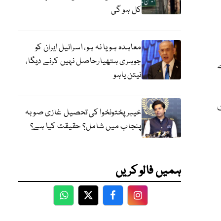
کل ہو گی
معاہدہ ہو یا نہ ہو، اسرائیل ایران کو
جوہری ہتھیارحاصل نہیں کرنے دیگا،
نیتن یاہو
خیبر پختونخوا کی تحصیل غازی صوبہ
پنجاب میں شامل؟ حقیقت کیا ہے؟
ہمیں فالو کریں
WhatsApp
Twitter
Facebook
Facebook