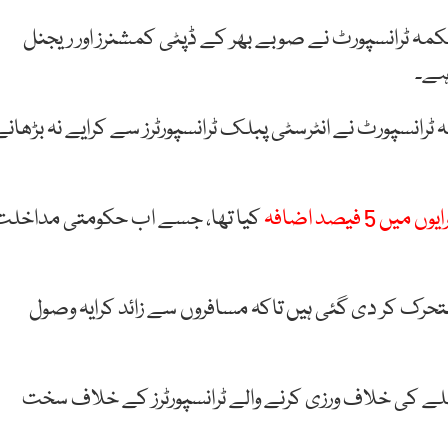
ہ ٹرانسپورٹ نے صوبے بھر کے ڈپٹی کمشنرز اور ریجنل
ٹرانسپورٹ نے انٹرسٹی پبلک ٹرانسپورٹرز سے کرایے نہ بڑھانے
وں میں 5 فیصد اضافہ
کیا تھا، جسے اب حکومتی مداخلت
متحرک کر دی گئی ہیں تاکہ مسافروں سے زائد کرایہ وصول
لے کی خلاف ورزی کرنے والے ٹرانسپورٹرز کے خلاف سخت