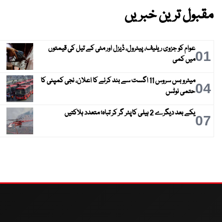
مقبول ترین خبریں
عوام کو جزوی ریلیف، پیٹرول، ڈیزل اور مٹی کے تیل کی قیمتوں
01
میں کمی
میٹرو بس سروس 11 اگست سے بند کرنے کا اعلان، نجی کمپنی کا
04
حتمی نوٹس
یکے بعد دیگرے 2 ہیلی کاپٹر گر کر تباہ؛ متعدد ہلاکتیں
07