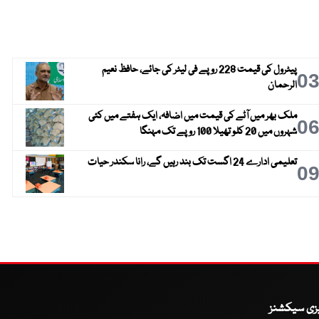
پیٹرول کی قیمت 228 روپے فی لیٹر کی جائے، حافظ نعیم
0
الرحمان
ملک بھر میں آٹے کی قیمت میں اضافہ، ایک ہفتے میں کئی
0
شہروں میں 20 کلو تھیلا 100 روپے تک مہنگا
تعلیمی ادارے 24 اگست تک بند رہیں گے، رانا سکندر حیات
0
یزی سیکشنز