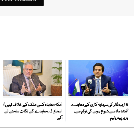
5 ارب ڈالر کی سرمایہ کاری کے معاہدے
‘مکہ معاہدہ کسی ملک کے خلاف نہیں’؛
آئندہ ماہ سے شروع ہونے کی توقع ہے،
اسحاق ڈار معاہدے کے نکات سامنے لے
وزیر پیٹرولیم
آئے