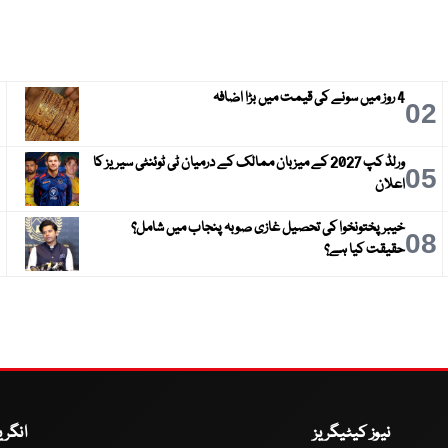
4 روز میں سونے کی قیمت میں بڑا اضافہ
3
02
ورلڈ کپ 2027 کے میزبان ممالک کے درمیان ٹی ٹوئنٹی سیریز کا
6
05
اعلان
خیبر پختونخوا کی تحصیل غازی صوبہ پنجاب میں شامل؟
9
08
حقیقت کیا ہے؟
نیوز کیٹیگریز
انگر