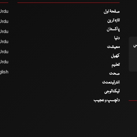
صفحۂ اول
Urdu
تازہ ترین
Urdu
پاکستان
Urdu
دنیا
Urdu
اس
معیشت
Urdu
کھیل
Urdu
تعلیم
lish
صحت
انٹرٹینمنٹ
ٹیکنالوجی
دلچسپ و عجیب