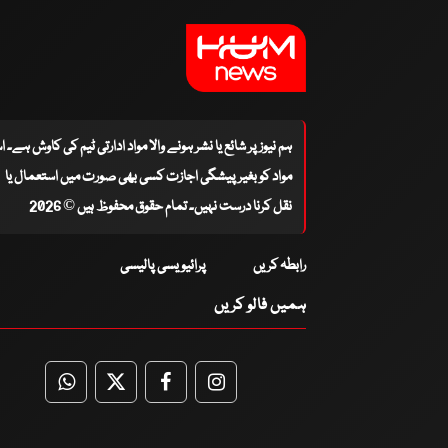
ہم نیوز پر شائع یا نشر ہونے والا مواد ادارتی ٹیم کی کاوش ہے۔ 
مواد کو بغیر پیشگی اجازت کسی بھی صورت میں استعمال یا
نقل کرنا درست نہیں۔ تمام حقوق محفوظ ہیں © 2026
رابطہ کریں
پرائیویسی پالیسی
ہمیں فالو کریں
WhatsApp
Twitter
Facebook
Facebook