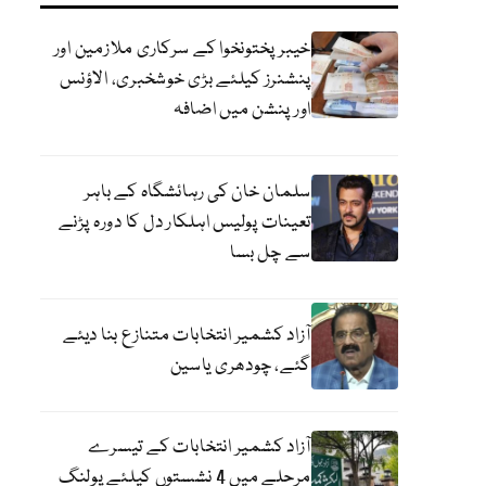
خیبرپختونخوا کے سرکاری ملازمین اور
پنشنرز کیلئے بڑی خوشخبری، الاؤنس
اور پنشن میں اضافہ
سلمان خان کی رہائشگاہ کے باہر
تعینات پولیس اہلکار دل کا دورہ پڑنے
سے چل بسا
آزاد کشمیر انتخابات متنازع بنا دیئے
گئے، چودھری یاسین
آزاد کشمیر انتخابات کے تیسرے
مرحلے میں 4 نشستوں کیلئے پولنگ