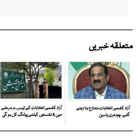
متعلقہ خبریں
آزاد کشمیر انتخابات کے تیسرے مرحلے
آزاد کشمیر انتخابات متنازع بنا دیئے
میں 4 نشستوں کیلئے پولنگ کل ہو گی
گئے، چودھری یاسین