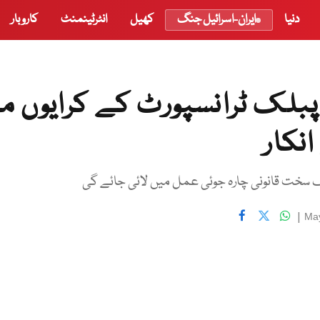
دنیا
ایران-اسرائیل جنگ
کھیل
انٹرٹینمنٹ
کاروبار
بلک ٹرانسپورٹ کے کرایوں م
نکار
ف سخت قانونی چارہ جوئی عمل میں لائی جائے گی
|
May