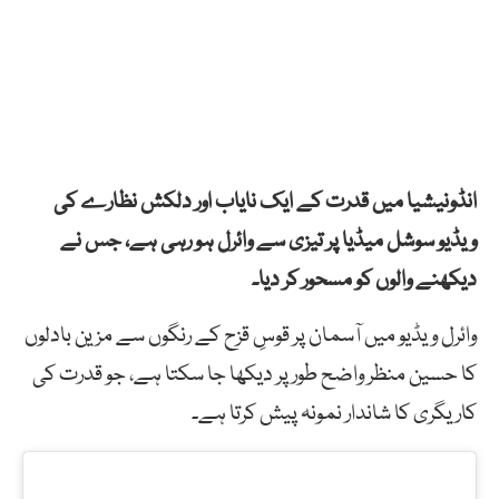
انڈونیشیا میں قدرت کے ایک نایاب اور دلکش نظارے کی
ویڈیو سوشل میڈیا پر تیزی سے وائرل ہو رہی ہے، جس نے
دیکھنے والوں کو مسحور کر دیا۔
وائرل ویڈیو میں آسمان پر قوسِ قزح کے رنگوں سے مزین بادلوں
کا حسین منظر واضح طور پر دیکھا جا سکتا ہے، جو قدرت کی
کاریگری کا شاندار نمونہ پیش کرتا ہے۔