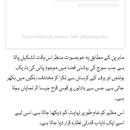
A post shared by Jessica Yellin (@jessicayellin)
ماہرین کے مطابق یہ خوبصورت منظر اس وقت تشکیل پاتا
ہے جب سورج کی روشنی فضا میں موجود پانی کی باریک
بوندوں اور برف کے کرسٹل سے ٹکرا کر مختلف رنگوں میں بکھر
جاتی ہے، جس سے بادلوں پر قوسِ قزح جیسا اثر نمایاں ہوتا
ہے۔
اس مظہر کو عام طور پر نہایت کم دیکھا جاتا ہے، اسی لیے
اسے ایک نایاب قدرتی نظارہ قرار دیا جاتا ہے۔