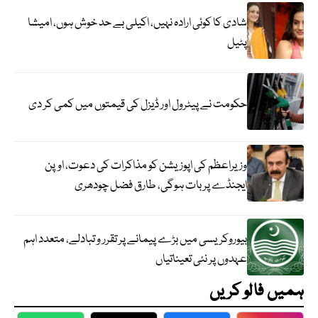
شادی کا کوئی ارادہ نہیں، اکیلی بے حد خوش ہوں، امیشا
پٹیل
حکومت نے پیٹرول اور ڈیزل کی قیمتوں میں کمی کر دی
وزیراعظم کی اپوزیشن کو مذاکرات کی دعوت، اوپن
ایجنڈے پر بات ہوگی، طارق فضل چودھری
بیوروکریسی میں بڑے پیمانے پر تقرر و تبادلے، متعدد اہم
عہدوں پر نئی تعیناتیاں
ہمیں فالو کریں