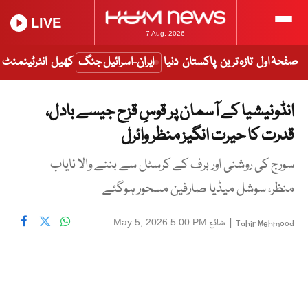
LIVE
7 Aug, 2026
صفحۂ اول
تازہ ترین
پاکستان
دنیا
ایران-اسرائیل جنگ
کھیل
انٹرٹینمنٹ
انڈونیشیا کے آسمان پر قوسِ قزح جیسے بادل،
قدرت کا حیرت انگیز منظر وائرل
سورج کی روشنی اور برف کے کرسٹل سے بننے والا نایاب
منظر، سوشل میڈیا صارفین مسحور ہوگئے
|
شائع
May 5, 2026 5:00 PM
Tahir Mehmood