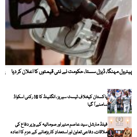
پیٹرول مہنگا، ڈیزل سستا، حکومت نے نئی قیمتوں کا اعلان کر دیا
پنج
پاکستان کیخلاف ٹیسٹ سیریز ، انگلینڈ کا 16 رکنی اسکواڈ
سامنے آ گیا
فیلڈ مارشل سید عاصم منیر اور صومالیہ کے وزیر دفاع کی
ملاقات، دفاعی تعاون اور استعدادِ کار بڑھانے کے عزم کا اعادہ