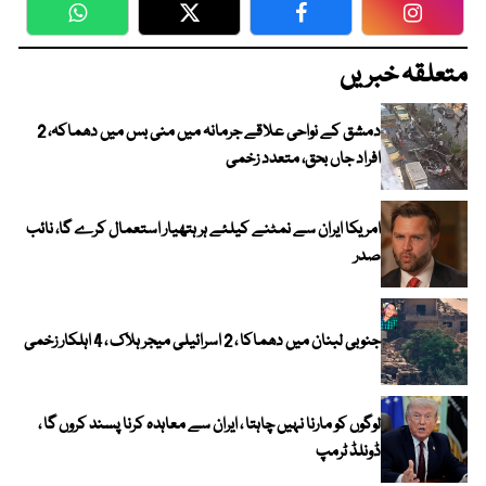
WhatsApp
Twitter
Facebook
Faceboo
متعلقہ خبریں
دمشق کے نواحی علاقے جرمانہ میں منی بس میں دھماکہ، 2
افراد جاں بحق، متعدد زخمی
امریکا ایران سے نمٹنے کیلئے ہر ہتھیار استعمال کرے گا، نائب
صدر
جنوبی لبنان میں دھماکا ، 2 اسرائیلی میجر ہلاک ، 4 اہلکار زخمی
لوگوں کو مارنا نہیں چاہتا ، ایران سے معاہدہ کرنا پسند کروں گا ،
ڈونلڈ ٹرمپ