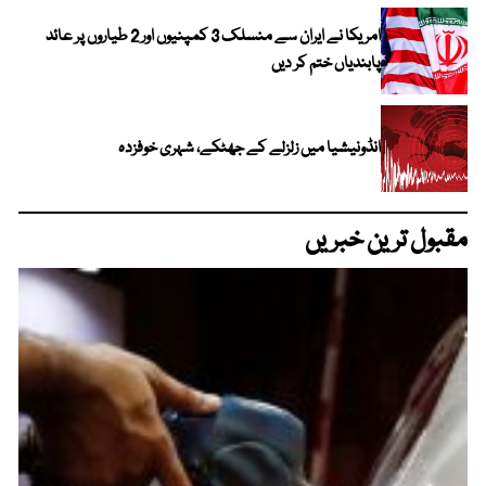
امریکا نے ایران سے منسلک 3 کمپنیوں اور 2 طیاروں پر عائد
پابندیاں ختم کر دیں
انڈونیشیا میں زلزلے کے جھٹکے، شہری خوفزدہ
مقبول ترین خبریں