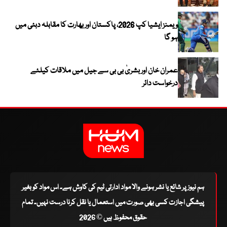
ویمنز ایشیا کپ 2026، پاکستان اور بھارت کا مقابلہ دبئی میں
ہو گا
عمران خان اور بشریٰ بی بی سے جیل میں ملاقات کیلئے
درخواست دائر
ہم نیوز پر شائع یا نشر ہونے والا مواد ادارتی ٹیم کی کاوش ہے۔ اس مواد کو بغیر
پیشگی اجازت کسی بھی صورت میں استعمال یا نقل کرنا درست نہیں۔ تمام
حقوق محفوظ ہیں © 2026