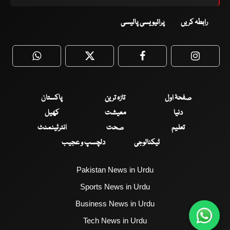
رابطہ کریں
پرائیویسی پالیسی
WhatsApp
Twitter
Facebook
Faceboo
صفحۂ اول
تازہ ترین
پاکستان
دنیا
معیشت
کھیل
تعلیم
صحت
انٹرٹینمنٹ
ٹیکنالوجی
دلچسپ و عجیب
Pakistan News in Urdu
Sports News in Urdu
Business News in Urdu
Tech News in Urdu