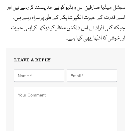
سوشل میڈیا صارفین اس ویڈیو کو بے حد پسند کر رہے ہیں اور
اسے قدرت کے حیرت انگیز شاہکار کے طور پر سراہ رہے ہیں،
جبکہ کئی افراد نے اس دلکش منظر کو دیکھ کر اپنی حیرت
اور خوشی کا اظہار بھی کیا ہے۔
LEAVE A REPLY