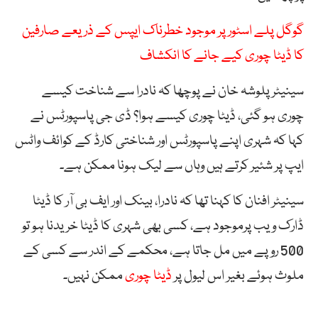
گوگل پلے اسٹور پر موجود خطرناک ایپس کے ذریعے صارفین
کا ڈیٹا چوری کیے جانے کا انکشاف
سینیٹر پلوشہ خان نے پوچھا کہ نادرا سے شناخت کیسے
چوری ہو گئی، ڈیٹا چوری کیسے ہوا؟ ڈی جی پاسپورٹس نے
کہا کہ شہری اپنے پاسپورٹس اور شناختی کارڈ کے کوائف واٹس
ایپ پر شئیر کرتے ہیں وہاں سے لیک ہونا ممکن ہے۔
سینیٹر افنان کا کہنا تھا کہ نادرا، بینک اور ایف بی آر کا ڈیٹا
ڈارک ویب پرموجود ہے، کسی بھی شہری کا ڈیٹا خریدنا ہو تو
500 روپے میں مل جاتا ہے، محکمے کے اندر سے کسی کے
ملوث ہوئے بغیر اس لیول پر
ڈیٹا چوری
ممکن نہیں۔