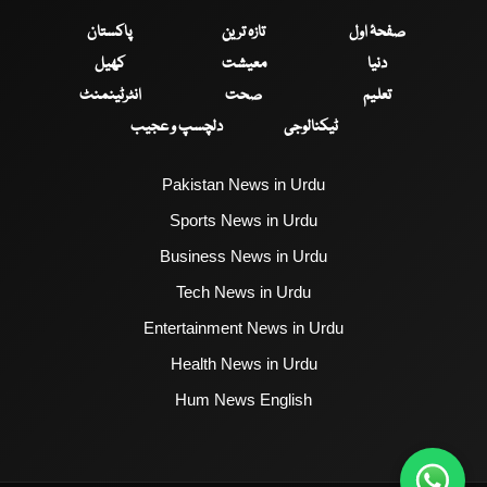
صفحۂ اول
تازہ ترین
پاکستان
دنیا
معیشت
کھیل
تعلیم
صحت
انٹرٹینمنٹ
ٹیکنالوجی
دلچسپ و عجیب
Pakistan News in Urdu
Sports News in Urdu
Business News in Urdu
Tech News in Urdu
Entertainment News in Urdu
Health News in Urdu
Hum News English