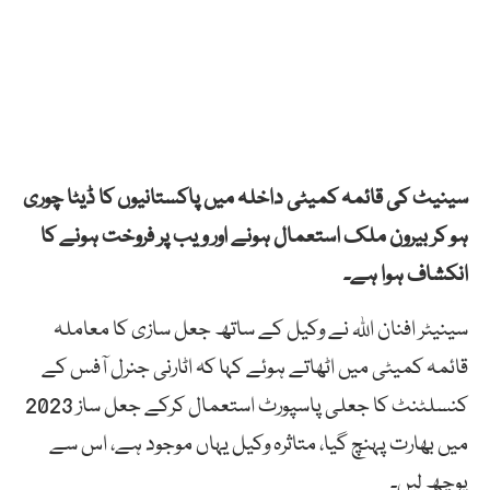
سینیٹ کی قائمہ کمیٹی داخلہ میں پاکستانیوں کا ڈیٹا چوری
ہو کر بیرون ملک استعمال ہونے اور ویب پر فروخت ہونے کا
انکشاف ہوا ہے۔
سینیٹر افنان اللہ نے وکیل کے ساتھ جعل سازی کا معاملہ
قائمہ کمیٹی میں اٹھاتے ہوئے کہا کہ اٹارنی جنرل آفس کے
کنسلٹنٹ کا جعلی پاسپورٹ استعمال کرکے جعل ساز 2023
میں بھارت پہنچ گیا، متاثرہ وکیل یہاں موجود ہے، اس سے
پوچھ لیں۔