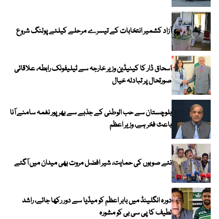
آزاد کشمیر انتخابات کے تیسرے مرحلے کیلئے پولنگ شروع
اسحاق ڈار کا کینیڈین وزیر خارجہ سے ٹیلیفونک رابطہ، علاقائی
صورتحال پر تبادلہ خیال
بلوچستان سے حب الوطنی کے جذبے سے بھرپور نغمہ سامنے آنا
باعث فخر ہے، وزیر اعظم
نئے صوبوں کی حمایت، شیر افضل مروت بھی میدان میں آگئے
دورہ انگلینڈ میں بابر اعظم کو میڈیا سے دور رکھا جائے، راشد
لطیف کا پی سی بی کو مشورہ