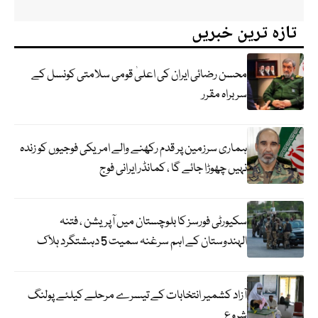
تازہ ترین خبریں
محسن رضائی ایران کی اعلیٰ قومی سلامتی کونسل کے
سربراہ مقرر
ہماری سرزمین پر قدم رکھنے والے امریکی فوجیوں کو زندہ
نہیں چھوڑا جائے گا ، کمانڈر ایرانی فوج
سکیورٹی فورسز کا بلوچستان میں آپریشن ، فتنہ
الہندوستان کے اہم سرغنہ سمیت 5 دہشتگرد ہلاک
آزاد کشمیر انتخابات کے تیسرے مرحلے کیلئے پولنگ
شروع