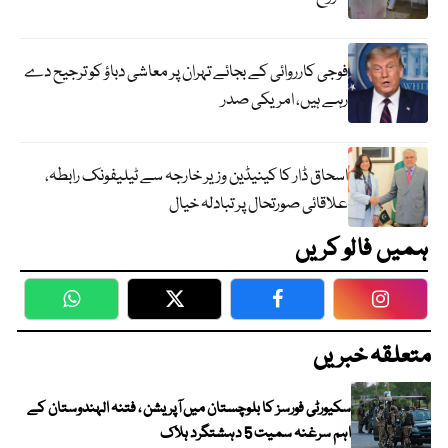
فوجی کارروائی کے بجائے تہران پر معاشی دباؤ کو ترجیح دے
رہے ہیں، امریکی صدر
اسحاق ڈار کا کینیڈین وزیر خارجہ سے ٹیلیفونک رابطہ،
علاقائی صورتحال پر تبادلہ خیال
ہمیں فالو کریں
WhatsApp
Twitter
Facebook
Faceboo
متعلقہ خبریں
سکیورٹی فورسز کا بلوچستان میں آپریشن ، فتنہ الہندوستان کے
اہم سرغنہ سمیت 5 دہشتگرد ہلاک