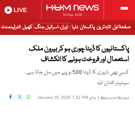
LIVE
10 Aug, 2026
صفحۂ اول
تازہ ترین
پاکستان
دنیا
ایران-اسرائیل جنگ
کھیل
انٹرٹینمنٹ
پاکستانیوں کا ڈیٹا چوری ہو کر بیرون ملک
استعمال اور فروخت ہونے کا انکشاف
کسی بھی شہری کا ڈیٹا 500 روپے میں مل جاتا ہے ،
سینیٹر افنان اللہ
|
شائع
January 20, 2026 7:32 PM
Mehmood Ahmed