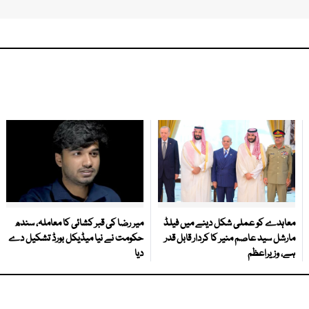
معاہدے کو عملی شکل دینے میں فیلڈ
میر رضا کی قبر کشائی کا معاملہ، سندھ
مارشل سید عاصم منیر کا کردار قابل قدر
حکومت نے نیا میڈیکل بورڈ تشکیل دے
ہے، وزیراعظم
دیا