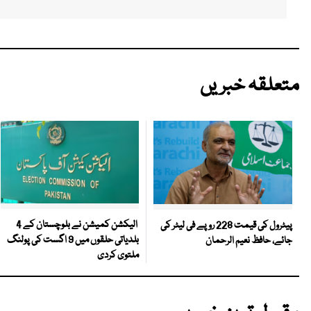
متعلقہ خبریں
الیکشن کمیشن نے بلوچستان کے 4
پیٹرول کی قیمت 228 روپے فی لیٹر کی
بلدیاتی حلقوں میں 9 اگست کی پولنگ
جائے، حافظ نعیم الرحمان
ملتوی کردی