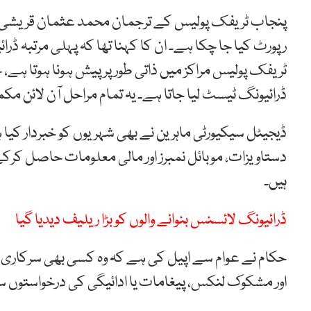
پنجاب ٹریفک پولیس کے ترجمان محمد عثمان قریشی نے 
رپورٹ کیا جا چکا ہے۔ ان کا کہنا تھا کہ پہلی مرتبہ ڈ
ٹریفک پولیس مراکز میں ذاتی طور پر پیش ہونا ہوتا ہے،
ڈرائیونگ ٹیسٹ لیا جاتا ہے۔ یہ تمام مراحل آن لائن مک
ڈیجیٹل سیکیورٹی ماہرین نے بھی شہریوں کو خبردار ک
دستاویزات، موبائل نمبرز اور مالی معلومات حاصل کرکے
ہیں۔
ڈرائیونگ لائسنس بنوانے والوں کو بڑا ریلیف دیدیا گیا
حکام نے عوام سے اپیل کی ہے کہ وہ کسی بھی سرکار
اور مشکوک لنکس، پیغامات یا ادائیگی کی درخواستوں