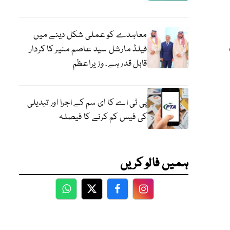
معاہدے کو عملی شکل دینے میں
فیلڈ مارشل سید عاصم منیر کا کردار
قابل قدر ہے، وزیراعظم
پی ٹی اے کا ای سم کے اجرا اور تبدیلی
کی فیس کم کرنے کا فیصلہ
ہمیں فالو کریں
WhatsApp
Twitter
Facebook
Facebook