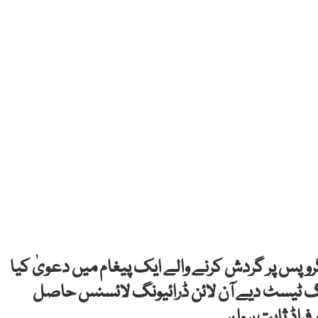
پس پر گردش کرنے والے ایک پیغام میں دعویٰ کیا
ونگ ٹیسٹ دیے آن لائن ڈرائیونگ لائسنس حاصل
فراڈ ثابت ہوا ہے۔