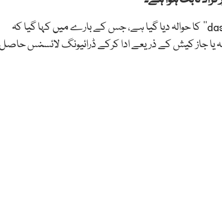
وائرل پیغام میں ایک ویب سائٹ ’’dastakpunjab.online‘‘ کا حوالہ دیا گیا ہے، جس کے بارے میں کہا گیا کہ
سہ یا جاز کیش کے ذریعے ادا کرکے ڈرائیونگ لائسنس حاصل