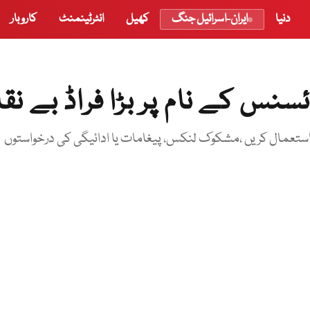
دنیا
ایران-اسرائیل جنگ
کھیل
انٹرٹینمنٹ
کاروبار
ئسنس کے نام پر بڑا فراڈ بے نق
عمال کریں ،مشکوک لنکس، پیغامات یا ادائیگی کی درخواستوں