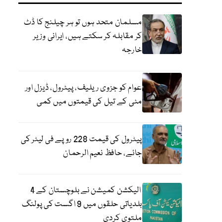
مسلمان متحد ہوں تو ہر چیلنج کا ڈٹ
کر مقابلہ کر سکتے ہیں، ایرانی وزیر
خارجہ
عوام کو جزوی ریلیف، پیٹرول، ڈیزل اور
مٹی کے تیل کی قیمتوں میں کمی
پیٹرول کی قیمت 228 روپے فی لیٹر کی
جائے، حافظ نعیم الرحمان
الیکشن کمیشن نے بلوچستان کے 4
بلدیاتی حلقوں میں 9 اگست کی پولنگ
ملتوی کردی