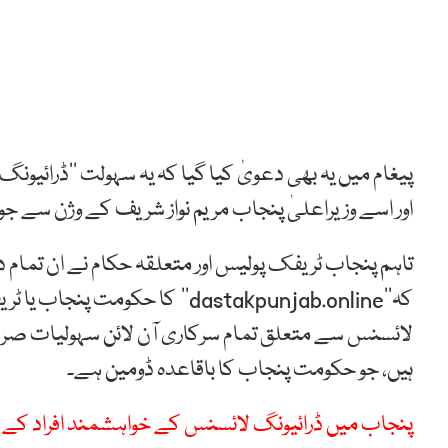
پیغام میں یہ بھی دعویٰ کیا گیا کہ یہ سہولت ’’ڈرائ
اور اسے وزیراعلیٰ پنجاب مریم نواز شریف کے وژن سے جوڑ
تاہم پنجاب ٹریفک پولیس اور متعلقہ حکام نے ان تمام
کہ’’dastakpunjab.online‘‘ کا 
ہیں، جو حکومت پنجاب کا باقاعدہ ڈومین ہے۔
پنجاب میں ڈرائیونگ لائسنس کے خواہشمند افراد کے