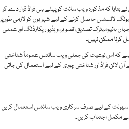
بتایا کہ مذکورہ ویب سائٹ کو پہلے ہی فراڈ قرار دے کر
رائیونگ لائسنس حاصل کرنے کے لیے شہریوں کو لازمی طور پر
 جہاں بائیومیٹرک تصدیق، تصویر، ویڈیو ریکارڈنگ اور عملی
مل کرنا ممکن نہیں۔
یا ہے کہ اس نوعیت کی جعلی ویب سائٹس عموماً شناختی
 آن لائن فراڈ اور شناختی چوری کے لیے استعمال کی جاتی
ی سہولت کے لیے صرف سرکاری ویب سائٹس استعمال کریں
 سے مکمل اجتناب کریں۔