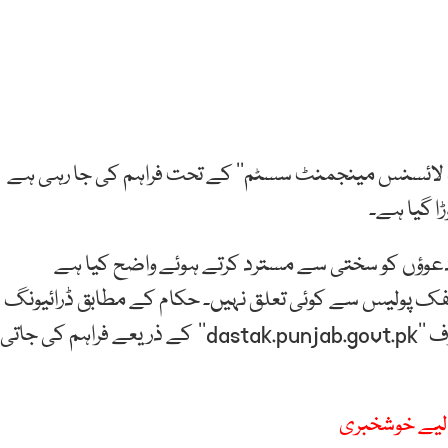
یونگ لائسنس مینجمنٹ سسٹم‘‘ کے تحت فراہم کی جا رہی ہے
ا گیا ہے۔
 دعوؤں کو سختی سے مسترد کرتے ہوئے واضح کیا ہے
حکومت پنجاب یا ٹریفک پولیس سے کوئی تعلق نہیں۔ حکام کے مطابق ڈرائیونگ
لائسنس سے متعلق تمام سرکاری آن لائن سہولیات صرف ’’dastak.punjab.govt.pk‘‘ کے ذریعے فراہم کی جاتی
 لیے خوشخبری