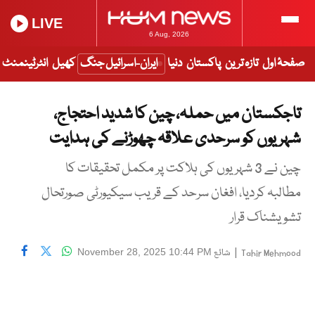
LIVE
6 Aug, 2026
صفحۂ اول
تازہ ترین
پاکستان
دنیا
ایران-اسرائیل جنگ
کھیل
انٹرٹینمنٹ
تاجکستان میں حملہ، چین کا شدید احتجاج،
شہریوں کو سرحدی علاقہ چھوڑنے کی ہدایت
چین نے 3 شہریوں کی ہلاکت پر مکمل تحقیقات کا
مطالبہ کردیا، افغان سرحد کے قریب سیکیورٹی صورتحال
تشویشناک قرار
|
شائع
November 28, 2025 10:44 PM
Tahir Mehmood