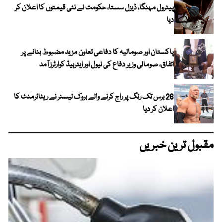
پیٹرول مہنگا، ڈیزل سستا، حکومت نے نئی قیمتوں کا اعلان کر
دیا
پاکستان اور صومالیہ کا دفاعی تعاون مزید مضبوط بنانے پر
اتفاق، صومالی وزیر دفاع کی نیول اور ایئرہیڈ کوارٹرز آمد
26 برس تک رنگ پر راج کرنے والے بروک لیسنر نے ریٹائرمنٹ کا
اعلان کر دیا
مقبول ترین خبریں