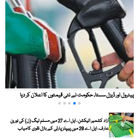
پیٹرول اور ڈیزل سستا، حکومت نے نئی قیمتوں کا اعلان کر دیا
آزاد کشمیر الیکشن ، ایل اے 27 میں مسلم لیگ (ن) کی نورین
عارف ، ایل اے 28 میں پیپلز پارٹی کے بازل نقوی کامیاب