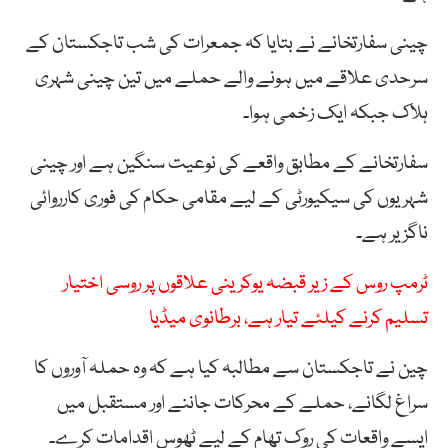
چینی سفارتخانے نے بتایا کہ جمعرات کی شب تاجکستان کے
سرحدی علاقے میں ہونے والے حملے میں تین چینی شہری
ہلاک جبکہ ایک زخمی ہوا۔
سفارتخانے کے مطابق واقعے کی نوعیت سنگین ہے اور چینی
شہریوں کی سیکیورٹی کے لیے مقامی حکام کی فوری کارروائی
ناگزیر ہے۔
ٹرمپ روس کے زیر قبضہ یوکرینی علاقوں پر روسی اختیار
تسلیم کرنے کیلئے تیار ہے، برطانوی میڈیا
چین نے تاجکستان سے مطالبہ کیا ہے کہ وہ حملہ آوروں کا
سراغ لگانے، حملے کے محرکات جاننے اور مستقبل میں
ایسے واقعات کی روک تھام کے لیے ٹھوس اقدامات کرے۔