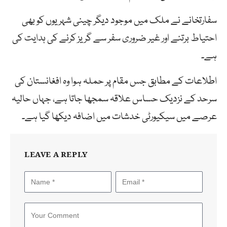
سفارتخانے نے ملک میں موجود دیگر چینی شہریوں کو بھی
احتیاط برتنے اور غیر ضروری سفر سے گریز کرنے کی ہدایت کی
ہے۔
اطلاعات کے مطابق جس مقام پر حملہ ہوا وہ افغانستان کی
سرحد کے نزدیک حساس علاقہ سمجھا جاتا ہے، جہاں حالیہ
عرصے میں سیکیورٹی خدشات میں اضافہ دیکھا گیا ہے۔
LEAVE A REPLY