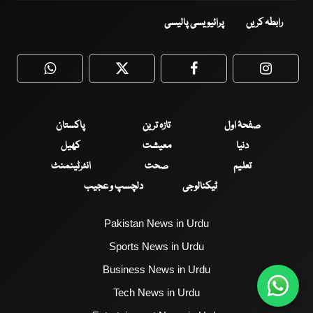
رابطہ کریں
پرائیویسی پالیسی
WhatsApp
Twitter
Facebook
Faceboo
صفحۂ اول
تازہ ترین
پاکستان
دنیا
معیشت
کھیل
تعلیم
صحت
انٹرٹینمنٹ
ٹیکنالوجی
دلچسپ و عجیب
Pakistan News in Urdu
Sports News in Urdu
Business News in Urdu
Tech News in Urdu