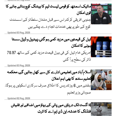
مائیک اسمتھ کو قومی ٹیسٹ ٹیم کا بیٹنگ کوچ بنائے جانے کا
قوی امکان
جنوبی افریقی کرکٹر اس سے قبل ملتان سلطانز کے اسسٹنٹ
کوچ کے طور پر بھی خدمات انجام دے چکے ہیں
Updated 03 Aug, 2026
تیل کی قیمتوں میں مزید کمی ہو گئی، پیٹرول و ڈیزل سستا
ہونے کا امکان
امریکی خام تیل کی فی بیرل قیمت مزید کمی کے ساتھ 78.97
ڈالر کی سطح پر آ گئی
Updated 03 Aug, 2026
اسلام آباد میں تعلیمی ادارے کل سے کھل جائیں گے، محکمہ
تعلیم سندھ کا بھی اہم اعلان
ہفتے میں 6 روز تدریس کا اطلاق صرف سرکاری اسکولوں پر ہوگا،
صوبائی وزیر تعلیم
Updated 02 Aug, 2026
4 اگست تک دریاؤں میں پانی کے بہاؤ میں اضافے اور فلیش
فلڈنگ کا خدشہ، این ڈی ایم اے کا الرٹ