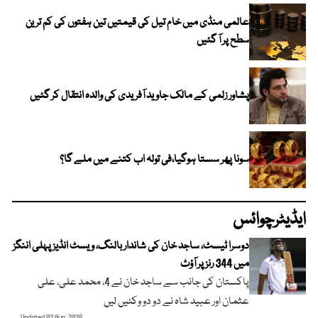
عالمی منڈی میں خام تیل کی قیمتیں تین ہفتوں کی کم ترین
سطح پر آ گئیں
پشاور زلمی کے مالک جاوید آفریدی کی والدہ انتقال کر گئیں
سونا پھر سستا ہوگیا،فی تولہ اب کتنے میں ملے گا؟
ایڈیٹرچوائس
دوسرا ٹیسٹ، ساجد خان کی شاندار بالنگ، ویسٹ انڈیز پہلی اننگز
میں 344 رنز پر آؤٹ
پاکستان کی جانب سے ساجد خان نے 4، محمد علی، علی
عثمان اور عبید شاہ نے دو دو وکٹیں لیں
Updated 03 Aug, 2026