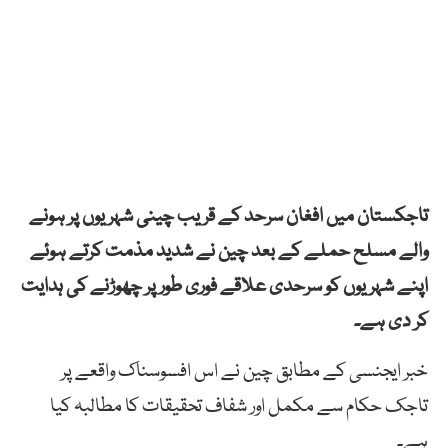
تاجکستان میں افغان سرحد کے قریب چینی شہریوں پر ہونے
والے مسلح حملے کے بعد چین نے شدید مذمت کرتے ہوئے
اپنے شہریوں کو سرحدی علاقے فوری طور پر چھوڑنے کی ہدایت
کر دی ہے۔
خبر ایجنسی کے مطابق چین نے اس افسوسناک واقعے پر
تاجک حکام سے مکمل اور شفاف تحقیقات کا مطالبہ کیا
ہے۔