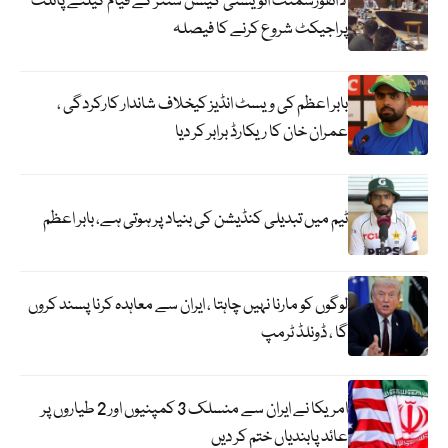
لاانفورسمنٹ انویسٹی گیشن سنٹر کے قیام کیلئے پائلٹ
پراجیکٹ شروع کرنے کا فیصلہ
بابر اعظم کی ویسٹ انڈیز کیخلاف شاندار کارکردگی ،
عمران خان کا ریکارڈ برابر کر دیا
ٹیم میں تبدیلی کنڈیشن کی بنیاد پر ہوتی ہے، بابر اعظم
لوگوں کو مارنا نہیں چاہتا ، ایران سے معاہدہ کرنا پسند کروں
گا ، ڈونلڈ ٹرمپ
امریکا نے ایران سے منسلک 3 کمپنیوں اور 2 طیاروں پر
عائد پابندیاں ختم کر دیں