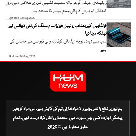
راولپنڈی، جہلم، گوجرانوالہ سمیت نشیبی شہری علاقوں میں اربن
فلڈنگ اور بارش کا پانی جمع ہونے کا خدشہ ہے
Updated 02 Aug, 2026
فولڈ ایبل کے بعد اب رولیبل فون؟ سام سنگ کی نئی ڈیوائس نے
تہلکہ مچا دیا
سب سے زیادہ توجہ زیڈ نائن کوڈ نیم والی ڈیوائس نے حاصل کی
ہے
Updated 01 Aug, 2026
ہم نیوز پر شائع یا نشر ہونے والا مواد ادارتی ٹیم کی کاوش ہے۔ اس مواد کو بغیر
پیشگی اجازت کسی بھی صورت میں استعمال یا نقل کرنا درست نہیں۔ تمام
حقوق محفوظ ہیں © 2026