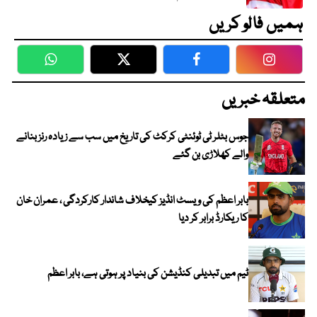
ہمیں فالو کریں
WhatsApp
Twitter
Facebook
Faceboo
متعلقہ خبریں
جوس بٹلر ٹی ٹوئنٹی کرکٹ کی تاریخ میں سب سے زیادہ رنز بنانے
والے کھلاڑی بن گئے
بابر اعظم کی ویسٹ انڈیز کیخلاف شاندار کارکردگی ، عمران خان
کا ریکارڈ برابر کر دیا
ٹیم میں تبدیلی کنڈیشن کی بنیاد پر ہوتی ہے، بابر اعظم