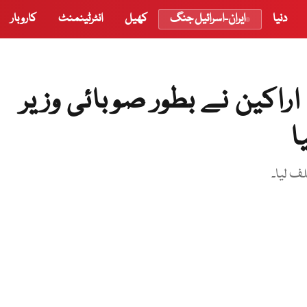
دنیا
ایران-اسرائیل جنگ
کھیل
انٹرٹینمنٹ
کاروبار
خیبرپختونخوا کابینہ کے 10 اراکین نے بطور صوبائی وزیر
ا
لف لیا۔