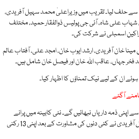
اء سے حلف لیا۔ تقریب میں وزیراعلیٰ محمد سہیل آفریدی،
 شہاب علی شاہ، آئی جی پولیس ذوالفقار حمید، مختلف
راکین اسمبلی نے شرکت کی۔
ں مینا خان آفریدی، ارشد ایوب خان، امجد علی، آفتاب عالم
 فخر جہاں، عاقب اللہ خان اور فیصل خان شامل ہیں۔
 ہوئے ان کے لیے نیک تمناؤں کا اظہار کیا۔
امنے آگئے
 اپنی ذمہ داریاں نبھائیں گے۔ نئی کابینہ میں پرانے
چہرے بھی شامل خیبر پختونخوا کے نئے وزیراعلیٰ سہیل آفریدی نے کئی دنوں کی مشاورت کے بعد اپنی 13 رکنی