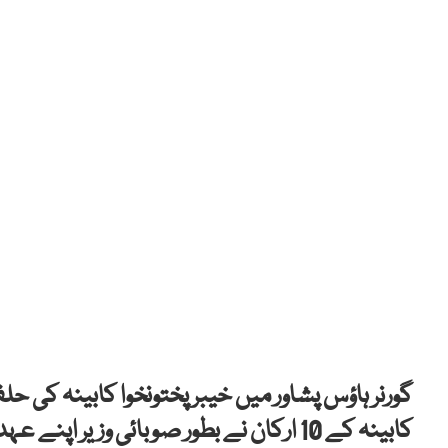
گورنر ہاؤس پشاور میں خیبر پختونخوا کابینہ کی 
کابینہ کے 10 ارکان نے بطور صوبائی وزیر اپنے عہدے کا حلف اٹھایا۔