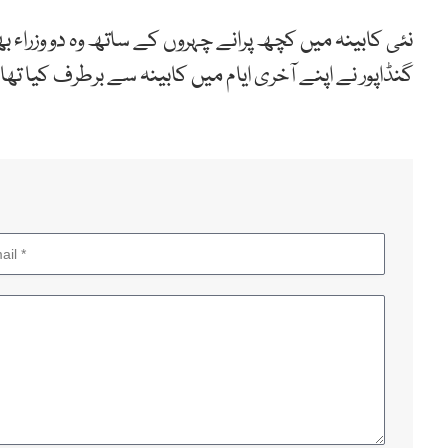
نئی کابینہ میں کچھ پرانے چہروں کے ساتھ وہ دو وزراء 
گنڈاپور نے اپنے آخری ایام میں کابینہ سے برطرف کیا تھا۔