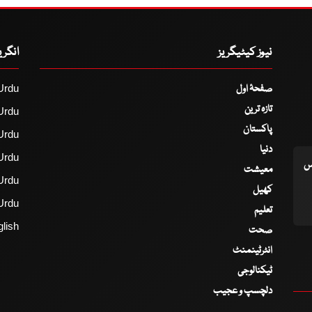
نیوز کیٹیگریز
انگر
صفحۂ اول
Urdu
تازہ ترین
Urdu
پاکستان
Urdu
دنیا
Urdu
اس
معیشت
Urdu
کھیل
Urdu
تعلیم
lish
صحت
انٹرٹینمنٹ
ٹیکنالوجی
دلچسپ و عجیب