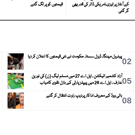
کے آغاز پر تیزی،امریکی ڈالر کی قدر بھی
قیمتوں کو پر لگ گئے
گر گئی
پیٹرول مہنگا، ڈیزل سستا، حکومت نے نئی قیمتوں کا اعلان کر دیا
3
02
آزاد کشمیر الیکشن ، ایل اے 27 میں مسلم لیگ (ن) کی نورین
6
05
عارف ، ایل اے 28 میں پیپلز پارٹی کے بازل نقوی کامیاب
بالی ووڈ کے معروف اداکار پردیپ راوت انتقال کر گئے
9
08