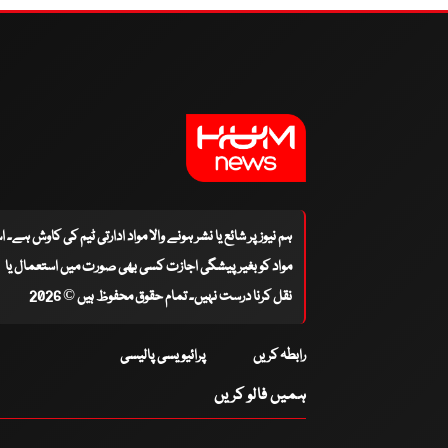
ہم نیوز پر شائع یا نشر ہونے والا مواد ادارتی ٹیم کی کاوش ہے۔ 
مواد کو بغیر پیشگی اجازت کسی بھی صورت میں استعمال یا
نقل کرنا درست نہیں۔ تمام حقوق محفوظ ہیں © 2026
رابطہ کریں
پرائیویسی پالیسی
ہمیں فالو کریں