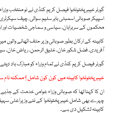
گورنر خیبر پختونخوا فیصل کریم کنڈی نے نو منتخب وزر
اسپیکر صوبائی اسمبلی بابر سلیم سواتی، چیف سیکرٹری
محکموں کے سربراہان، سیاسی و سماجی شخصیات اور ا
کابینہ کے ارکان بطور صوبائی وزیر حلف اٹھانے والوں می
آفریدی، فضل شکور خان، خلیق الرحمٰن، ریاض خان، سید
گورنر فیصل کریم کنڈی نے تمام وزراء کو مبارک باد دیتے
خیبرپختونخوا کابینہ میں کون کون شامل ؟ ممکنہ نام س
ان کا کہنا تھا کہ صوبائی وزراء عوامی خدمت کے جذبے سے
کابینہ تشکیل دی ہے۔