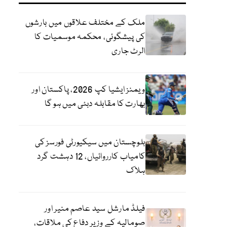
ملک کے مختلف علاقوں میں بارشوں
کی پیشگوئی، محکمہ موسمیات کا
الرٹ جاری
ویمنز ایشیا کپ 2026، پاکستان اور
بھارت کا مقابلہ دبئی میں ہو گا
بلوچستان میں سیکیورٹی فورسز کی
کامیاب کارروائیاں، 12 دہشت گرد
ہلاک
فیلڈ مارشل سید عاصم منیر اور
صومالیہ کے وزیر دفاع کی ملاقات،