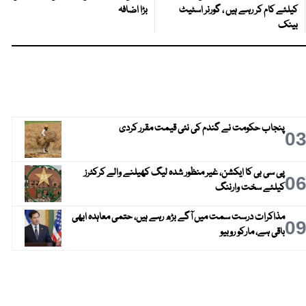
کیلئے کام کر رہے ہیں ، گورنر اسٹیٹ
بڑا اضافہ
بینک
پنجاب حکومت نے گندم کی نئی قیمت مقرر کردی
0
پی سی بی کا ایکشن، غیر منظور شدہ لیگ کھیلنے والے کرکٹرز
0
کیلئے سخت وارننگ
مذاکرات درست سمت میں آگے بڑھ رہے ہیں، حتمی معاہدہ ابھی
0
باقی ہے، مارکو روبیو