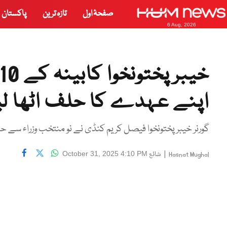
صفحۂ اول
تازہ ترین
پاکستان
6 Aug, 2026
اپنے عہدے کا حلف اٹھا لی
گورنر خیبر پختونخوا فیصل کریم کنڈی نے نو منتخب وزراء سے ح
|
شائع
October 31, 2025 4:10 PM
Hasnat Mughal