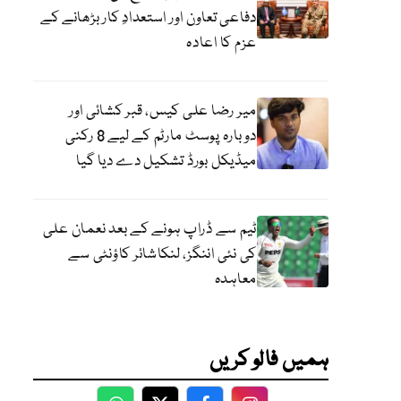
دفاعی تعاون اور استعدادِ کار بڑھانے کے
عزم کا اعادہ
میر رضا علی کیس، قبر کشائی اور
دوبارہ پوسٹ مارٹم کے لیے 8 رکنی
میڈیکل بورڈ تشکیل دے دیا گیا
ٹیم سے ڈراپ ہونے کے بعد نعمان علی
کی نئی اننگز، لنکاشائر کاؤنٹی سے
معاہدہ
ہمیں فالو کریں