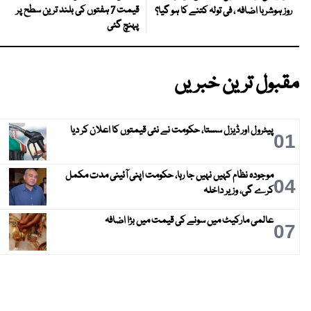
قیمت 7 ہفتوں کی بلند ترین سطح پر
روز ہوشربا اضافہ ، فی تولہ کتنے کا ہو گیا؟
پہنچ گئی
مقبول ترین خبریں
پیٹرول اور ڈیزل سستا، حکومت نے نئی قیمتوں کا اعلان کر دیا
01
موجودہ نظام کہیں نہیں جا رہا، حکومت اپنی آئینی مدت مکمل
04
کرے گی، وزیر داخلہ
عالمی مارکیٹ میں سونے کی قیمت میں بڑا اضافہ
07