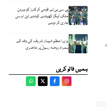
پی سی بی نے قومی کرکٹرز کو بیرون
ملک لیگز کھیلنے کیلئے این او سی
جاری کر دیئے
وزیر اعظم شہباز شریف کی وفد کے
ہمراہ روضہ رسولؐ پر حاضری
ہمیں فالو کریں
WhatsApp
Twitter
Facebook
Facebook