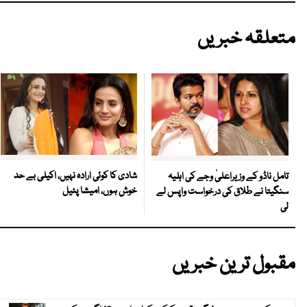
متعلقہ خبریں
شادی کا کوئی ارادہ نہیں، اکیلی بے حد
تامل ناڈو کے وزیراعلیٰ وجے کی اہلیہ
خوش ہوں، امیشا پٹیل
سنگیتا نے طلاق کی درخواست واپس لے
لی
مقبول ترین خبریں