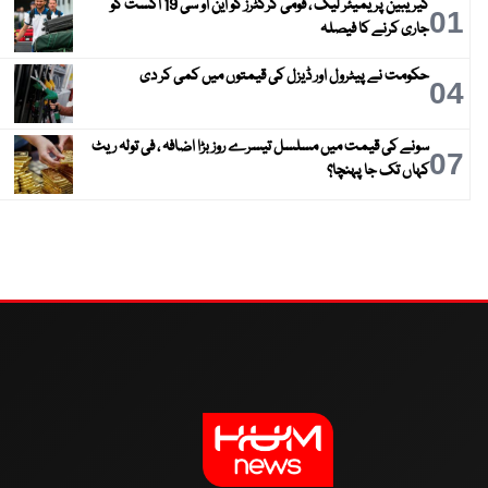
کیریبین پریمیئر لیگ ، قومی کرکٹرز کو این او سی 19 اگست کو
01
جاری کرنے کا فیصلہ
حکومت نے پیٹرول اور ڈیزل کی قیمتوں میں کمی کر دی
04
سونے کی قیمت میں مسلسل تیسرے روز بڑا اضافہ ، فی تولہ ریٹ
07
کہاں تک جا پہنچا؟