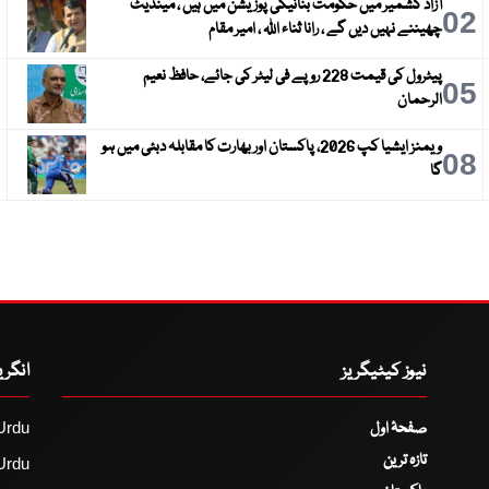
آزاد کشمیر میں حکومت بنانیکی پوزیشن میں ہیں ، مینڈیٹ
3
02
چھیننے نہیں دیں گے ، رانا ثناء اللہ ، امیر مقام
پیٹرول کی قیمت 228 روپے فی لیٹر کی جائے، حافظ نعیم
6
05
الرحمان
ویمنز ایشیا کپ 2026، پاکستان اور بھارت کا مقابلہ دبئی میں ہو
9
08
گا
نیوز کیٹیگریز
انگر
صفحۂ اول
Urdu
تازہ ترین
Urdu