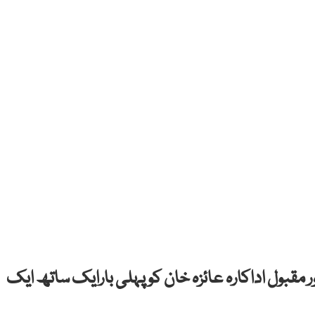
ر مقبول اداکارہ عائزہ خان کو پہلی بارایک ساتھ ایک