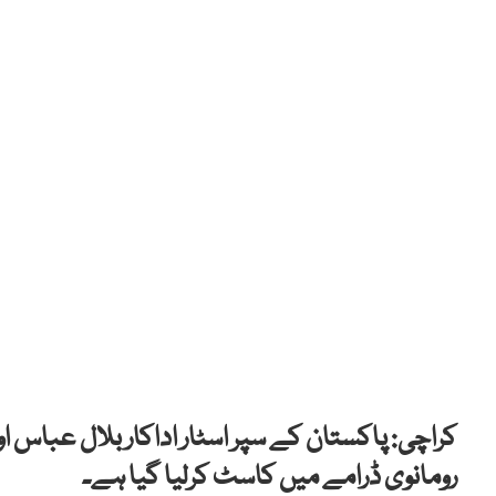
کراچی: پاکستان کے سپر اسٹار اداکار بلال عباس او
رومانوی ڈرامے میں کاسٹ کرلیا گیا ہے۔