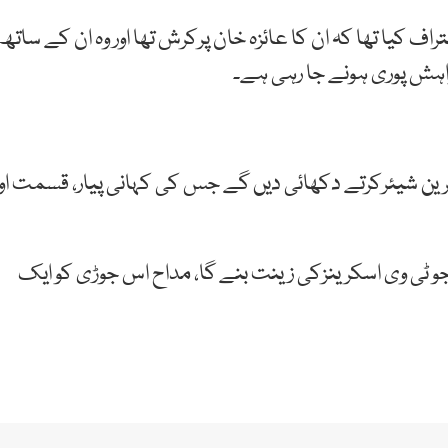
 کیا تھا کہ ان کا عائزہ خان پرکرش تھا اور وہ ان کے ساتھ
اہش پوری ہونے جا رہی ہے۔
رین شیئرکرتے دکھائی دیں گے جس کی کہانی پیار، قسمت اور
جو ٹی وی اسکرینزکی زینت بنے گا، مداح اس جوڑی کو ایک