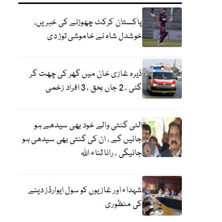
پاکستان کرکٹ چھوڑنے کی خبریں،
خوشدل شاہ نے خاموشی توڑ دی
ڈیرہ غازی خان میں گھر کی چھت گر
گئی ، 2 جاں بحق ، 3 افراد زخمی
الٹی گنتی والے خود بھی سیدھے ہو
جائیں گے ، ان کی گنتی بھی سیدھی ہو
جائیگی ، رانا ثناء اللہ
شہداء اور غازیوں کو سول ایوارڈز دینے
کی منظوری