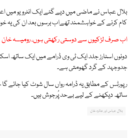
بلال عباس نے ماضی میں دیے گئے ایک انٹرویو میں اعتراف
کام کرنے کے خواہشمند تھےاب برسوں بعد ان کی یہ خو
اب صرف لڑکیوں سے دوستی رکھتی ہوں، رومیسہ خان
دونوں اسٹارز جلد ایک ٹی وی ڈرامے میں ایک ساتھ اسک
جدوجہد کے گرد گھومتی ہے۔
رپورٹس کے مطابق یہ ڈرامہ رواں سال شوٹ کیا جائے گا 
ساتھ دیکھنے کے لیے بےحد پُرجوش ہیں۔
بلال عباس اور عائزہ خان