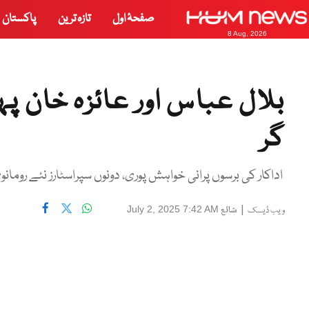
صفحۂ اول
تازہ ترین
پاکستان
8 Aug, 2026
بلال عباس اور عائزہ خان پ
گر
اداکار کی برسوں پرانی خواہش پوری، دونوں سپراسٹارز نئے روما
|
شائع
July 2, 2025 7:42 AM
ویب ڈیسک