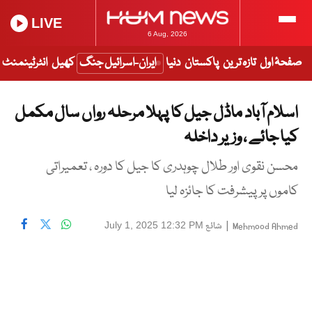
LIVE
6 Aug, 2026
صفحۂ اول
تازہ ترین
پاکستان
دنیا
ایران-اسرائیل جنگ
کھیل
انٹرٹینمنٹ
اسلام آباد ماڈل جیل کا پہلا مرحلہ رواں سال مکمل
کیا جائے ، وزیر داخلہ
محسن نقوی اور طلال چوہدری کا جیل کا دورہ ، تعمیراتی
کاموں پر پیشرفت کا جائزہ لیا
|
شائع
July 1, 2025 12:32 PM
Mehmood Ahmed