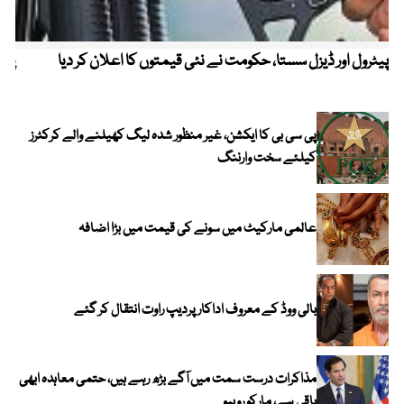
پیٹرول اور ڈیزل سستا، حکومت نے نئی قیمتوں کا اعلان کر دیا
پیٹ
پی سی بی کا ایکشن، غیر منظور شدہ لیگ کھیلنے والے کرکٹرز
کیلئے سخت وارننگ
عالمی مارکیٹ میں سونے کی قیمت میں بڑا اضافہ
بالی ووڈ کے معروف اداکار پردیپ راوت انتقال کر گئے
مذاکرات درست سمت میں آگے بڑھ رہے ہیں، حتمی معاہدہ ابھی
باقی ہے، مارکو روبیو