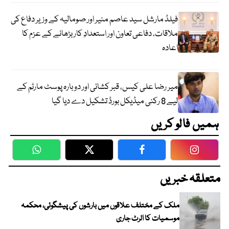
فیلڈ مارشل سید عاصم منیر اور صومالیہ کے وزیر دفاع کی
ملاقات، دفاعی تعاون اور استعدادِ کار بڑھانے کے عزم کا
اعادہ
میر رضا علی کیس، قبر کشائی اور دوبارہ پوسٹ مارٹم کے
لیے 8 رکنی میڈیکل بورڈ تشکیل دے دیا گیا
ہمیں فالو کریں
WhatsApp
Twitter
Facebook
Faceboo
متعلقہ خبریں
ملک کے مختلف علاقوں میں بارشوں کی پیشگوئی، محکمہ
موسمیات کا الرٹ جاری