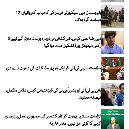
بلوچستان میں سیکیورٹی فورسز کی کامیاب کارروائیاں، 12
دہشت گرد ہلاک
میر رضا علی کیس، قبر کشائی اور دوبارہ پوسٹ مارٹم کے لیے 8
رکنی میڈیکل بورڈ تشکیل دے دیا گیا
حکومت نے پی ٹی آئی کو ایک بارپھر مذاکرات کی دعوت دے دی
بانی پی ٹی آئی اور بشریٰ بی بی کی قیدِ تنہائی کیس، دلائل مکمل،
فیصلہ محفوظ
الزامات مسترد ، بھارت کو آزاد کشمیر کے جمہوری عمل پر تبصرہ
کرنے کا کوئی حق نہیں ، دفتر خارجہ