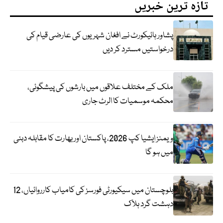
تازہ ترین خبریں
پشاور ہائیکورٹ نے افغان شہریوں کی عارضی قیام کی
درخواستیں مسترد کر دیں
ملک کے مختلف علاقوں میں بارشوں کی پیشگوئی،
محکمہ موسمیات کا الرٹ جاری
ویمنز ایشیا کپ 2026، پاکستان اور بھارت کا مقابلہ دبئی
میں ہو گا
بلوچستان میں سیکیورٹی فورسز کی کامیاب کارروائیاں، 12
دہشت گرد ہلاک