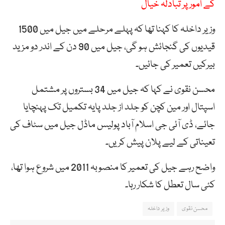
کے امور پر تبادلہ خیال
وزیر داخلہ کا کہنا تھا کہ پہلے مرحلے میں جیل میں 1500
قیدیوں کی گنجائش ہو گی، جیل میں 90 دن کے اندر دو مزید
بیرکیں تعمیر کی جائیں۔
محسن نقوی نے کہا کہ جیل میں 34 بستروں پر مشتمل
اسپتال اور مین کچن کو جلد از جلد پایہ تکمیل تک پہنچایا
جائے، ڈی آئی جی اسلام آباد پولیس ماڈل جیل میں سٹاف کی
تعیناتی کے لیے پلان پیش کریں۔
واضح رہے جیل کی تعمیر کا منصوبہ 2011 میں شروع ہوا تھا،
کئی سال تعطل کا شکار رہا۔
محسن نقوی
وزیر داخلہ