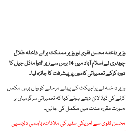
وزیر داخلہ محسن نقوی اور وزیر مملکت برائے داخلہ طلال
چوہدری نے اسلام آباد میں 14 برس سے زیر التوا ماڈل جیل کا
دورہ کرکے تعمیراتی کاموں پر پیشرفت کا جائزہ لیا۔
وزیر داخلہ نے پراجیکٹ کے پہلے مرحلے کو رواں برس مکمل
کرنے کی ڈیڈ لائن دیتے ہوئے کہا کہ تعمیراتی سرگرمیاں ہر
صورت مقررہ مدت میں مکمل کی جائیں۔
محسن نقوی سے امریکی سفیر کی ملاقات، باہمی دلچسپی