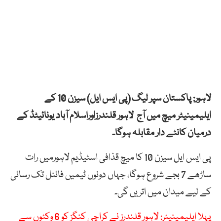
لاہور: پاکستان سپر لیگ (پی ایس ایل) سیزن 10 کے
ایلیمینیٹر میچ میں آج لاہور قلندرزاوراسلام آباد یونائیٹڈ کے
درمیان کانٹے دار مقابلہ ہوگا۔
پی ایس ایل سیزن 10 کا میچ قذافی اسٹیڈیم لاہورمیں رات
ساڑھے 7 بجے شروع ہوگا، جہاں دونوں ٹیمیں فائنل تک رسائی
کے لیے میدان میں اتریں گی۔
پہلا ایلیمینیٹر: لاہور قلندرز نے کراچی کنگز کو 6 وکٹوں سے