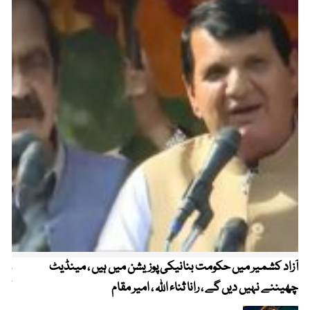
آزاد کشمیر میں حکومت بنانیکی پوزیشن میں ہیں ، مینڈیٹ
عوا
چھیننے نہیں دیں گے ، رانا ثناء اللہ ، امیر مقام
کم