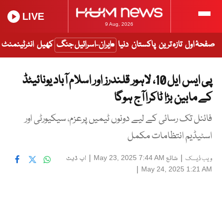
LIVE
9 Aug, 2026
صفحۂ اول
تازہ ترین
پاکستان
دنیا
ایران-اسرائیل جنگ
کھیل
انٹرٹینمنٹ
پی ایس ایل 10، لاہور قلندرز اور اسلام آباد یونائیٹڈ
کے مابین بڑا ٹاکرا آج ہوگا
فائنل تک رسائی کے لیے دونوں ٹیمیں پرعزم، سیکیورٹی اور
اسٹیڈیم انتظامات مکمل
|
شائع
|
اپ ڈیٹ
May 23, 2025 7:44 AM
ویب ڈیسک
|
May 24, 2025 1:21 AM