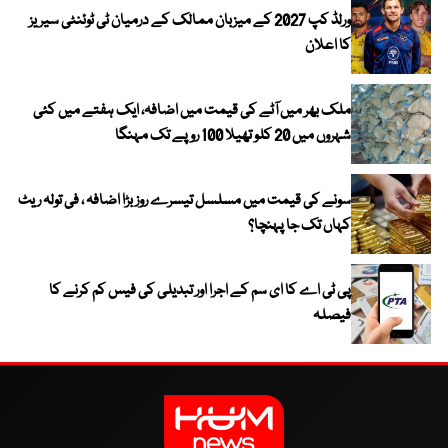
ورلڈ کپ 2027 کے میزبان ممالک کے درمیان ٹی ٹوئنٹی سیریز
کا اعلان
ملک بھر میں آٹے کی قیمت میں اضافہ، ایک ہفتے میں کئی
شہروں میں 20 کلو تھیلا 100 روپے تک مہنگا
سونے کی قیمت میں مسلسل تیسرے روز بڑا اضافہ ، فی تولہ ریٹ
کہاں تک جا پہنچا؟
پی ٹی اے کا ای سم کے اجرا اور تبدیلی کی فیس کم کرنے کا
فیصلہ