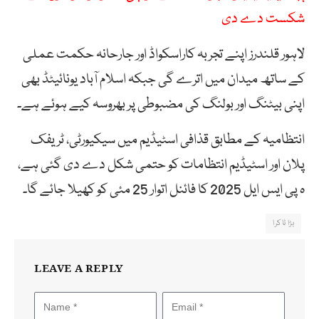
شکست دے دی
لاہور قلندرز اپنے تجربہ کاراسکواڈ اور جارحانہ حکمت عملی
کے ساتھ میدان میں اترے گی جبکہ اسلام آباد یونائیٹڈ بھی
اپنی بیٹنگ اور بولنگ کی مضبوطی پر بھروسہ کیے ہوئے ہے۔
انتظامیہ کے مطابق قذافی اسٹیڈیم میں سیکیورٹی، ٹریفک
پلان اور اسٹیڈیم انتظامات کو حتمی شکل دے دی گئی ہے،
ہ پی ایس ایل 2025 کا فائنل اتوار 25 مئی کو کھیلا جائے گا۔
بڑا ٹاکرا
LEAVE A REPLY