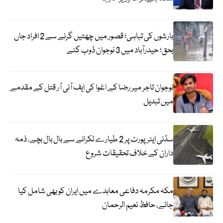
بارشوں کی تباہی؛ قصور میں چھتیں گرنے سے 2 افراد جاں
بحق؛ حیدرآباد میں 3 نوجوان ڈوب گئے
نوجوان تاجر میر رضا کے اغوا کی ایف آئی آر قتل کے مقدمے
میں تبدیل
سڈنی ایئرپورٹ پر 2 طیارے ٹکرانے سے بال بال بچے، ذمہ
داران کے خلاف تحقیقات شروع
مکہ مکرمہ دفاعی معاہدے میں ایران کو بھی شامل کیا
جائے، حافظ نعیم الرحمان