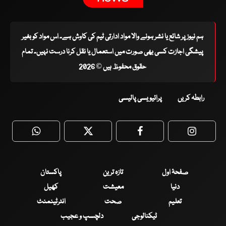
ہم نیوز پر شائع یا نشر ہونے والا مواد ادارتی ٹیم کی کاوش ہے۔ اس مواد کو بغیر
پیشگی اجازت کسی بھی صورت میں استعمال یا نقل کرنا درست نہیں۔ تمام
حقوق محفوظ ہیں © 2026
رابطہ کریں
پرائیویسی پالیسی
WhatsApp
Twitter
Facebook
Faceboo
صفحۂ اول
تازہ ترین
پاکستان
دنیا
معیشت
کھیل
تعلیم
صحت
انٹرٹینمنٹ
ٹیکنالوجی
دلچسپ و عجیب