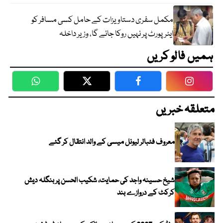
مکمل سفری دستاویزات کے حامل کسی مسافر کو
ایئرپورٹ پر نہیں روکا جائے گا، وزیر داخلہ
ہمیں فالو کریں
WhatsApp
Twitter
Facebook
Faceboo
متعلقہ خبریں
معروف فٹبالر لیونل میسی کے والد انتقال کر گئے
شیخ حسینہ واجد کی حمایت، شکیب الحسن پر بنگلہ دیش
کرکٹ کے دروازے بند