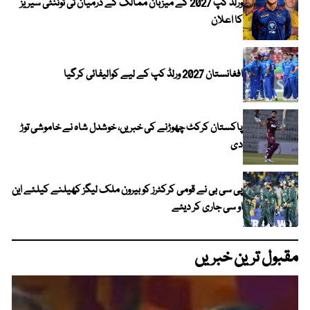
ورلڈ کپ 2027 کے میزبان ممالک کے درمیان ٹی ٹوئنٹی سیریز
کا اعلان
افغانستان 2027 ورلڈ کپ کے لیے کوالیفائی کرگیا
پاکستان کرکٹ چھوڑنے کی خبریں، خوشدل شاہ نے خاموشی توڑ
دی
پی سی بی نے قومی کرکٹرز کو بیرون ملک لیگز کھیلنے کیلئے این
او سی جاری کر دیئے
مقبول ترین خبریں