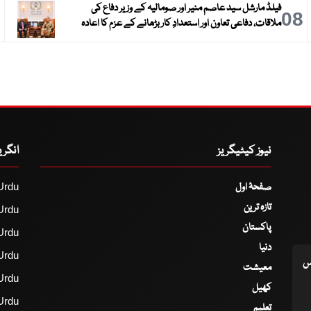
فیلڈ مارشل سید عاصم منیر اور صومالیہ کے وزیر دفاع کی
9
08
ملاقات، دفاعی تعاون اور استعدادِ کار بڑھانے کے عزم کا اعادہ
نیوز کیٹیگریز
انگر
صفحۂ اول
Urdu
تازہ ترین
Urdu
پاکستان
Urdu
دنیا
Urdu
اس
معیشت
Urdu
کھیل
Urdu
تعلیم