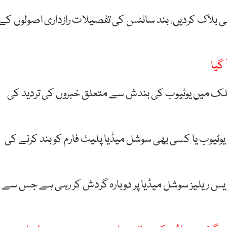
3 ہزار 248 یوٹیوب سائٹس بھی بلاک کردیں، بند سائٹس کی تفصیلات رازداری اصولوں کے
گیا
ملک میں یوٹیوب کی بندش سے متعلق خبروں کی تردید کی
وٹیوب یا کسی بھی سوشل میڈیا پلیٹ فارم کو بند کرنے کی
یس ریلیز سوشل میڈیا پر دوبارہ گردش کر رہی ہے جس سے