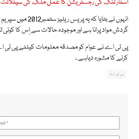
اسٹار لنک کی رجسٹریشن کا عمل ملک کی سیٹلائٹ ری
انہوں نے بتایا کہ 
گردش مواد پرانا ہے اور موجودہ حالات سے اِس کا کوئی 
پی ٹی اے نے عوام کو مصدقہ معلومات کیلئے پی ٹی ا
کرنے کا مشورہ دیاہے ۔
پی ٹی اے