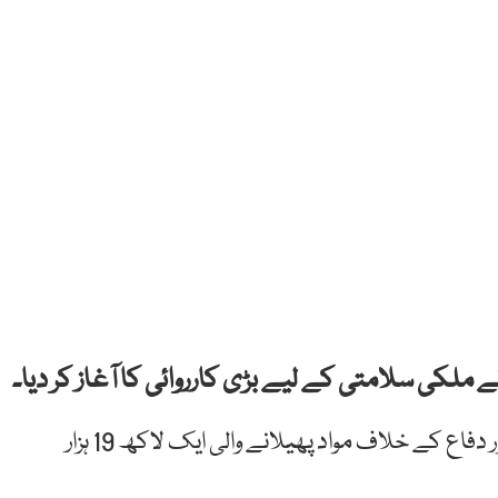
ملکی سلامتی کے لیے بڑی کارروائی کا آغاز کر دیا۔
میڈیا رپورٹس کے مطابق پی ٹی اے نے ملکی سلامتی اور دفاع کے خلاف مواد پھیلانے والی ایک لاکھ 19 ہزار