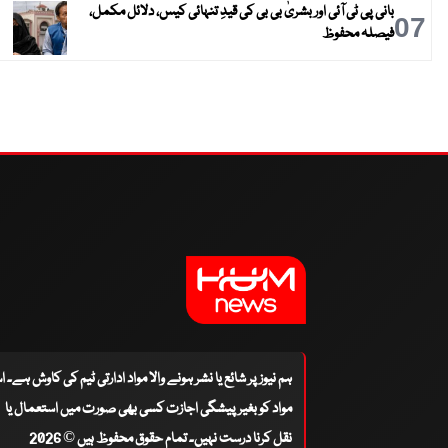
بانی پی ٹی آئی اور بشریٰ بی بی کی قیدِ تنہائی کیس، دلائل مکمل،
07
فیصلہ محفوظ
ہم نیوز پر شائع یا نشر ہونے والا مواد ادارتی ٹیم کی کاوش ہے۔ 
مواد کو بغیر پیشگی اجازت کسی بھی صورت میں استعمال یا
نقل کرنا درست نہیں۔ تمام حقوق محفوظ ہیں © 2026