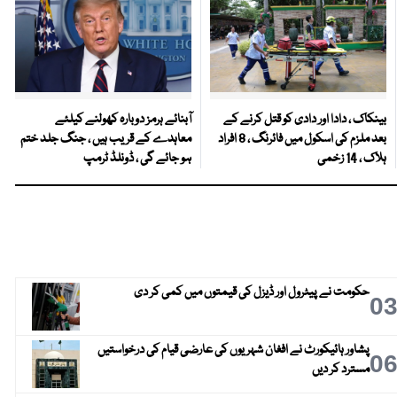
بینکاک ، دادا اور دادی کو قتل کرنے کے
آبنائے ہرمز دوبارہ کھولنے کیلئے
بعد ملزم کی اسکول میں فائرنگ ، 8 افراد
معاہدے کے قریب ہیں ، جنگ جلد ختم
ہلاک ، 14 زخمی
ہو جائے گی ، ڈونلڈ ٹرمپ
حکومت نے پیٹرول اور ڈیزل کی قیمتوں میں کمی کر دی
0
پشاور ہائیکورٹ نے افغان شہریوں کی عارضی قیام کی درخواستیں
0
مسترد کر دیں