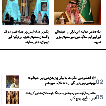
مکہ دفاعی معاہدہ امن، ترقی اور خوشحالی
ایک پر حملہ تینوں پر حملہ تصور ہو گا،
کے لیے اہم سنگِ میل ہے،سعودی وزیر
پاکستان ، سعودی عرب اور ترکیہ کے
خارجہ
درمیان دفاعی معاہدہ
آزاد کشمیر میں حکومت بنانیکی پوزیشن میں ہیں ، مینڈیٹ
3
02
چھیننے نہیں دیں گے ، رانا ثناء اللہ ، امیر مقام
عالمی مارکیٹ میں سونا مزید مہنگا ، قیمت 7 ہفتوں کی بلند
6
05
ترین سطح پر پہنچ گئی