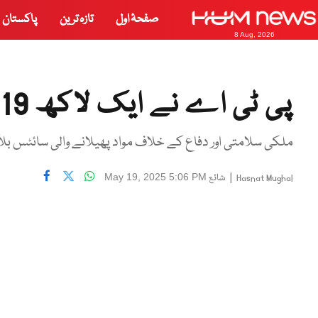
صفحۂ اول
تازہ ترین
پاکستان
8 Aug, 2026
پی ٹی اے نے ایک لاکھ 19 ہزار 496سائٹس بلاک کردیں
ملکی سلامتی اور دفاع کے خلاف مواد پھیلانے والی سائٹس بلا
|
شائع
May 19, 2025 5:06 PM
Hasnat Mughal