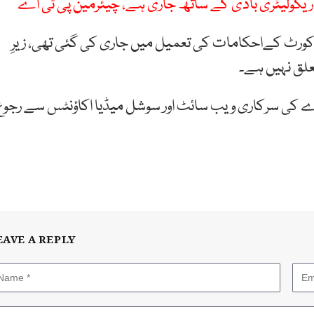
گولیٹری باڈی کے ساتھ جاری ہے، چیئرمین پی ٹی اے
یہ پریس ریلیز ستمبر2012 میں سپریم کورٹ کےاحکامات کی تعمیل میں جاری کی گئی تھی، زیرِ
تعلق نہیں ہے۔
ے کی سرکاری ویب سائٹ اور سوشل میڈیا اکاؤنٹس سے رجوع
EAVE A REPLY