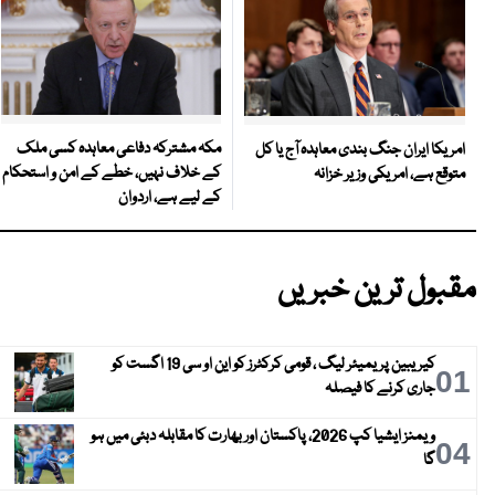
مکہ مشترکہ دفاعی معاہدہ کسی ملک
امریکا ایران جنگ بندی معاہدہ آج یا کل
کے خلاف نہیں، خطے کے امن و استحکام
متوقع ہے، امریکی وزیر خزانہ
کے لیے ہے، اردوان
مقبول ترین خبریں
کیریبین پریمیئر لیگ ، قومی کرکٹرز کو این او سی 19 اگست کو
01
جاری کرنے کا فیصلہ
ویمنز ایشیا کپ 2026، پاکستان اور بھارت کا مقابلہ دبئی میں ہو
04
گا