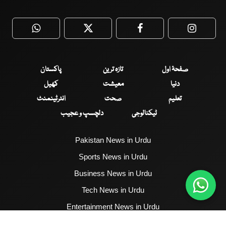
WhatsApp
Twitter
Facebook
Faceboo
صفحۂ اول
تازہ ترین
پاکستان
دنیا
معیشت
کھیل
تعلیم
صحت
انٹرٹینمنٹ
ٹیکنالوجی
دلچسپ و عجیب
Pakistan News in Urdu
Sports News in Urdu
Business News in Urdu
Tech News in Urdu
Entertainment News in Urdu
Health News in Urdu