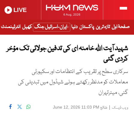
LIVE
6 Aug, 2026
صفحۂ اول
تازہ ترین
پاکستان
دنیا
ایران-اسرائیل جنگ
کھیل
انٹرٹینمنٹ
شہید آیت اللہ خامنہ ای کی تدفین جولائی تک مؤخر
کردی گئی
سرکاری سطح پر تقریب کے انتظامات اور سکیورٹی
معاملات کو مدنظر رکھتے ہوئے شیڈول میں تبدیلی کی
گئی، میئرتہران
|
شائع
June 12, 2026 11:03 PM
ویب ڈیسک