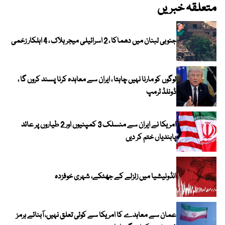
متعلقہ خبریں
جنوبی لبنان میں دھماکا ، 2 اسرائیلی میجر ہلاک ، 4 اہلکار زخمی
لوگوں کو مارنا نہیں چاہتا ، ایران سے معاہدہ کرنا پسند کروں گا ،
ڈونلڈ ٹرمپ
امریکا نے ایران سے منسلک 3 کمپنیوں اور 2 طیاروں پر عائد
پابندیاں ختم کر دیں
انڈونیشیا میں زلزلے کے جھٹکے، شہری خوفزدہ
عمان سے معاہدے کا امریکا سے کوئی تعلق نہیں، آبنائے ہرمز