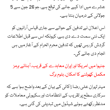
عشرے میں ادا کیے جانے کی توقع ہے، جو 26 جون سے 5
جولائی کے درمیان بنتا ہے۔
اس اعلان نے تدفین کے حوالے سے جاری قیاس آرائیوں کو
ایک نئی سمت دے دی ہے، کیونکہ اس سے قبل اطلاعات
گردش کر رہی تھیں کہ تدفین محرم الحرام کے آغاز میں ہی
انجام دی جائے گی۔
جنیوا میں امریکا اور ایران معاہدے کے قریب، آبنائے ہرمز
مکمل کھولنے کا امکان، بلوم برگ
میئر تہران علی رضا زاکانی کے بیان کے بعد واضح ہوا ہے کہ
سرکاری سطح پر تقریب کے انتظامات اور سکیورٹی معاملات کو
مدنظر رکھتے ہوئے شیڈول میں تبدیلی کی گئی ہے۔