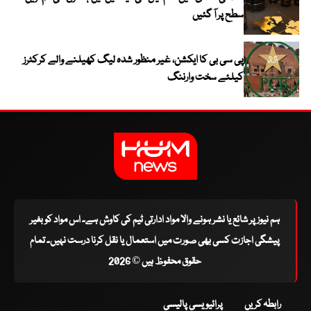
سطح پر آ گئیں
پی سی بی کا ایکشن، غیر منظور شدہ لیگ کھیلنے والے کرکٹرز
کیلئے سخت وارننگ
ہم نیوز پر شائع یا نشر ہونے والا مواد ادارتی ٹیم کی کاوش ہے۔ اس مواد کو بغیر
پیشگی اجازت کسی بھی صورت میں استعمال یا نقل کرنا درست نہیں۔ تمام
حقوق محفوظ ہیں © 2026
رابطہ کریں
پرائیویسی پالیسی