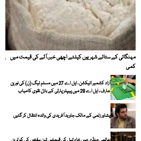
مہنگائی کے ستائے شہریوں کیلئے اچھی خبر، آٹے کی قیمت میں
پیٹ
کمی
آزاد کشمیر الیکشن ، ایل اے 27 میں مسلم لیگ (ن) کی نورین
عارف ، ایل اے 28 میں پیپلز پارٹی کے بازل نقوی کامیاب
پشاور زلمی کے مالک جاوید آفریدی کی والدہ انتقال کر گئیں
عالمی منڈی میں خام تیل کی قیمتیں تین ہفتوں کی کم ترین