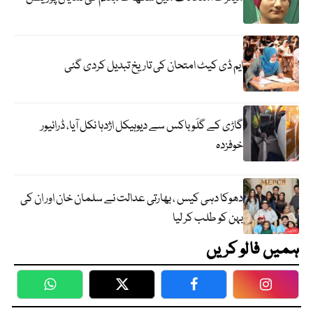
ایم ڈی کیٹ امتحان کی تاریخ تبدیل کردی گئی
گاڑی کے گلَو باکس سے دیوہیکل اژدہا نکل آیا، ڈرائیور
خوفزدہ
دھوکا دہی کیس ، بھارتی عدالت نے سلمان خان اور ان کی
بہن کو طلب کر لیا
ہمیں فالو کریں
WhatsApp
Twitter
Facebook
Faceboo