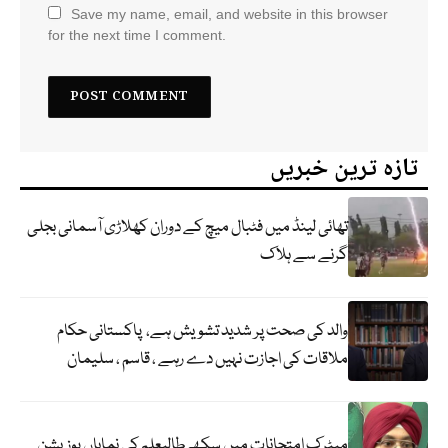
Save my name, email, and website in this browser
for the next time I comment.
تازہ ترین خبریں
تھائی لینڈ میں فٹبال میچ کے دوران کھلاڑی آسمانی بجلی
گرنے سے ہلاک
والد کی صحت پر شدید تشویش ہے، پاکستانی حکام
ملاقات کی اجازت نہیں دے رہے ، قاسم ، سلیمان
میٹرک امتحانات میں سکھ طالبعلم کی نمایاں پوزیشن