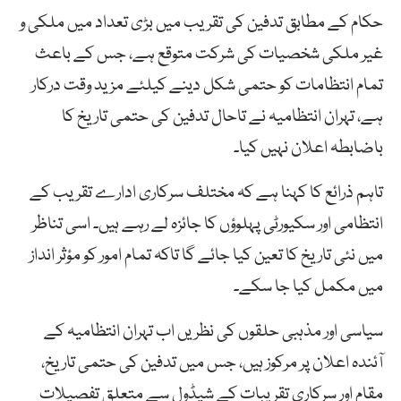
حکام کے مطابق تدفین کی تقریب میں بڑی تعداد میں ملکی و
غیر ملکی شخصیات کی شرکت متوقع ہے، جس کے باعث
تمام انتظامات کو حتمی شکل دینے کیلئے مزید وقت درکار
ہے، تہران انتظامیہ نے تاحال تدفین کی حتمی تاریخ کا
باضابطہ اعلان نہیں کیا۔
تاہم ذرائع کا کہنا ہے کہ مختلف سرکاری ادارے تقریب کے
انتظامی اور سکیورٹی پہلوؤں کا جائزہ لے رہے ہیں۔ اسی تناظر
میں نئی تاریخ کا تعین کیا جائے گا تاکہ تمام امور کو مؤثر انداز
میں مکمل کیا جا سکے۔
سیاسی اور مذہبی حلقوں کی نظریں اب تہران انتظامیہ کے
آئندہ اعلان پر مرکوز ہیں، جس میں تدفین کی حتمی تاریخ،
مقام اور سرکاری تقریبات کے شیڈول سے متعلق تفصیلات