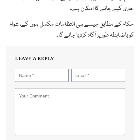
جاری کیے جانے کا امکان ہے۔
حکام کے مطابق جیسے ہی انتظامات مکمل ہوں گے، عوام
کو باضابطہ طور پر آگاہ کردیا جائے گا۔
LEAVE A REPLY