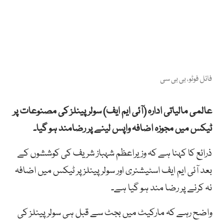
فائل فوٹو، بی بی سی
عالمی مالیاتی ادارہ (آئی ایم ایف) سولر پینلز کی مصنوعات پر
ٹیکس میں مجوزہ اضافہ واپس لینے پر رضامند ہو گیا۔
ذرائع کا کہنا ہے کہ وزیراعظم شہباز شریف کی کوششوں کے
بعد آئی ایم ایف اسٹیشنری اور سولر پینلز پر ٹیکس میں اضافہ
نہ کرنے پر رضا مند ہو گیا ہے۔
واضح رہے کہ مارکیٹ میں بجٹ سے قبل ہی سولر پینلز کی