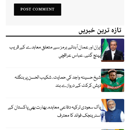
تازہ ترین خبریں
ایران اور عمان آبنائے ہرمز سے متعلق معاہدے کے قریب
پہنچ گئے، عباس عراقچی
شیخ حسینہ واجد کی حمایت، شکیب الحسن پر بنگلہ
دیش کرکٹ کے دروازے بند
پاک سعودی ترکیہ دفاعی معاہدہ، بھارت بھی پاکستان کے
اسٹریٹجک فوائد کا معترف