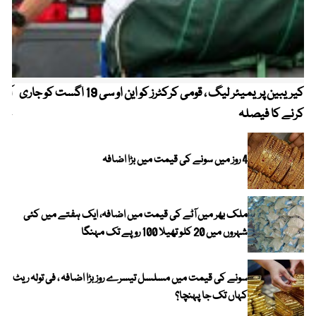
کیریبین پریمیئر لیگ ، قومی کرکٹرز کو این او سی 19 اگست کو جاری
آز
کرنے کا فیصلہ
چھی
4 روز میں سونے کی قیمت میں بڑا اضافہ
ملک بھر میں آٹے کی قیمت میں اضافہ، ایک ہفتے میں کئی
شہروں میں 20 کلو تھیلا 100 روپے تک مہنگا
سونے کی قیمت میں مسلسل تیسرے روز بڑا اضافہ ، فی تولہ ریٹ
کہاں تک جا پہنچا؟