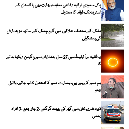
پاک سعودی ترکیہ دفاعی معاہدہ، بھارت بھی پاکستان کے
اسٹریٹجک فوائد کا معترف
ملک کے مختلف علاقوں میں گرج چمک کے ساتھ مزید بارش
کی پیشگوئی
برطانیہ اور آئرلینڈ میں 27 سال بعد نایاب سورج گرہن دیکھا جائے
گا
ہم صبر کر رہے ہیں، ہمارے صبر کا امتحان نہ لیا جائے، بلاول
بھٹو
ڈیرہ غازی خان میں گھر کی چھت گر گئی ، 2 جاں بحق ، 3 افراد
زخمی