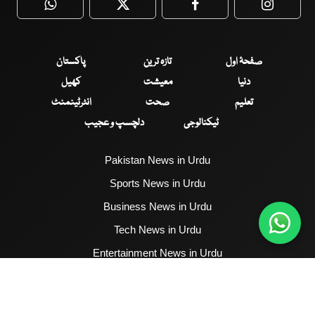
WhatsApp
Twitter
Facebook
Faceboo
صفحۂ اول
تازہ ترین
پاکستان
دنیا
معیشت
کھیل
تعلیم
صحت
انٹرٹینمنٹ
ٹیکنالوجی
دلچسپ و عجیب
Pakistan News in Urdu
Sports News in Urdu
Business News in Urdu
Tech News in Urdu
Entertainment News in Urdu
Health News in Urdu
Hum News English