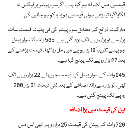
قیمتوں میں اضافہ ہو گیا ہے، اگر سولر پینلز پر ٹیکس نہ
لگایاگیا تو بڑھی ہوئی قیمتیں دوبارہ کم ہو جائیں گی۔
مارکیٹ ذرائع کے مطابق سولر پینلز کی فی پلیٹ قیمت سات
ہزار سے نو ہزار روپے تک بڑھ گئی ہے۔585 واٹ کا سولر پینل
جو پہلے تقریباً 18 ہزار روپے میں مل رہا تھا ، قیمت بڑھنے کے
بعد 27 ہزار روپے تک پہنچ گیا ہے۔
645 واٹ کے سولر پینل کی قیمت جو پہلے 22 ہزار روپے تک
تھی ، نو ہزار سے زائد اضافے کے بعد نئی قیمت 31 ہزار 200
روپے تک پہنچ گئی ہے۔
تیل کی قیمت میں بڑا اضافہ
720 واٹ کے پینل کی قیمت 25 ہزار روپے تھی اس میں