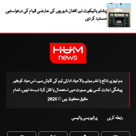
پشاور ہائیکورٹ نے افغان شہریوں کی عارضی قیام کی درخواستیں
مسترد کر دیں
ہم نیوز پر شائع یا نشر ہونے والا مواد ادارتی ٹیم کی کاوش ہے۔ اس مواد کو بغیر
پیشگی اجازت کسی بھی صورت میں استعمال یا نقل کرنا درست نہیں۔ تمام
حقوق محفوظ ہیں © 2026
رابطہ کریں
پرائیویسی پالیسی