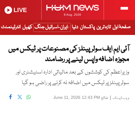
LIVE
8 Aug, 2026
صفحۂ اول
تازہ ترین
پاکستان
دنیا
ایران-اسرائیل جنگ
کھیل
انٹرٹینمنٹ
آئی ایم ایف سولر پینلز کی مصنوعات پر ٹیکس میں
مجوزہ اضافہ واپس لینے پر رضامند
وزیراعظم کی کوششوں کے بعد مالیاتی ادارہ اسٹیشنری اور
سولر پینلز پر ٹیکس میں اضافہ نہ کرنے پر راضی ہو گیا
|
شائع
June 11, 2026 12:43 PM
ویب ڈیسک