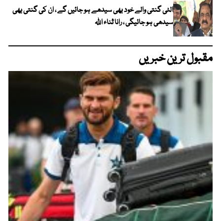
الٹی گنتی والے خود بھی سیدھے ہو جائیں گے ، ان کی گنتی بھی
سیدھی ہو جائیگی ، رانا ثناء اللہ
مقبول ترین خبریں