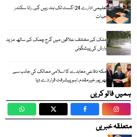
تعلیمی ادارے 24 اگست تک بند رہیں گے، رانا سکندر
حیات
ملک کے مختلف علاقوں میں گرج چمک کے ساتھ مزید
بارش کی پیشگوئی
مکہ دفاعی معاہدے کا اسلامی ممالک کی جانب سے
بھرپور خیرمقدم، اہم پیشرفت قرار دے دیا
ہمیں فالو کریں
WhatsApp
Twitter
Facebook
Faceboo
متعلقہ خبریں