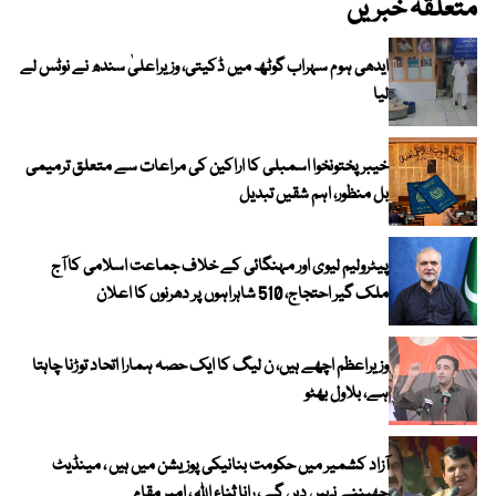
متعلقہ خبریں
ایدھی ہوم سہراب گوٹھ میں ڈکیتی، وزیراعلیٰ سندھ نے نوٹس لے
لیا
خیبرپختونخوا اسمبلی کا اراکین کی مراعات سے متعلق ترمیمی
بل منظور، اہم شقیں تبدیل
پیٹرولیم لیوی اور مہنگائی کے خلاف جماعت اسلامی کا آج
ملک گیر احتجاج، 510 شاہراہوں پر دھرنوں کا اعلان
وزیراعظم اچھے ہیں، ن لیگ کا ایک حصہ ہمارا اتحاد توڑنا چاہتا
ہے، بلاول بھٹو
آزاد کشمیر میں حکومت بنانیکی پوزیشن میں ہیں ، مینڈیٹ
چھیننے نہیں دیں گے ، رانا ثناء اللہ ، امیر مقام