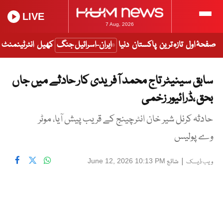
LIVE
7 Aug, 2026
صفحۂ اول
تازہ ترین
پاکستان
دنیا
ایران-اسرائیل جنگ
کھیل
انٹرٹینمنٹ
سابق سینیٹر تاج محمد آفریدی کار حادثے میں جاں
بحق ،ڈرائیور زخمی
حادثہ کرنل شیر خان انٹرچینج کے قریب پیش آیا، موٹر
وے پولیس
|
شائع
June 12, 2026 10:13 PM
ویب ڈیسک