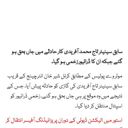
سابق سینیٹر تاج محمد آفریدی کار حادثے میں جاں بحق ہو
گئے جبکہ ان کا ڈرائیور زخمی ہو گیا۔
موٹر وے پولیس کے مطابق کرنل شیر خان انٹرچینج کے قریب
سابق سینیٹر تاج آفریدی کی گاڑی کو حادثہ پیش آیا، جس کے
نتیجے میں وہ موقع پر ہی جاں بحق ہو گئے، زخمی ڈرائیور کو
اسپتال منتقل کر دیا گیا۔
استور میں الیکشن ڈیوٹی کے دوران پریزائیڈنگ آفیسر انتقال کر