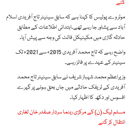
گئے
موٹر وے پولیس کا کہنا ہے کہ سابق سینیٹر تاج آفریدی اسلام
آباد سے پشاور جا رہے تھے۔ابتدائی اطلاعات کے مطابق
حادثہ گاڑی میں مکینیکل فالٹ کی وجہ سے پیش آیا۔
واضح رہے کہ تاج محمد آفریدی 2015ء سے 2021ء تک
سینیٹر کے عہدے پر فائز رہے۔
وزیراعظم محمد شہباز شریف نے سابق سینیٹر تاج محمد
آفریدی کے ٹریفک حادثے میں جاں بحق ہونے پر گہرے
افسوس اور دکھ کا اظہار کیا۔
مسلم لیگ (ن) کے مرکزی رہنما سردار صفدر خان لغاری
انتقال کر گئے