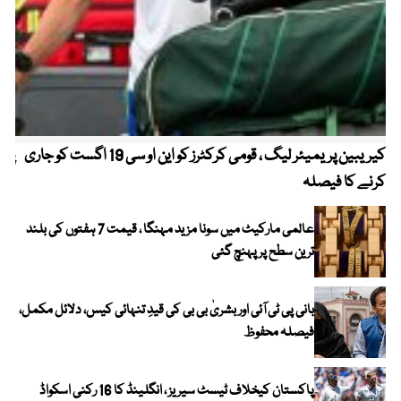
کیریبین پریمیئر لیگ ، قومی کرکٹرز کو این او سی 19 اگست کو جاری
پیٹ
کرنے کا فیصلہ
عالمی مارکیٹ میں سونا مزید مہنگا ، قیمت 7 ہفتوں کی بلند
ترین سطح پر پہنچ گئی
بانی پی ٹی آئی اور بشریٰ بی بی کی قیدِ تنہائی کیس، دلائل مکمل،
فیصلہ محفوظ
پاکستان کیخلاف ٹیسٹ سیریز ، انگلینڈ کا 16 رکنی اسکواڈ