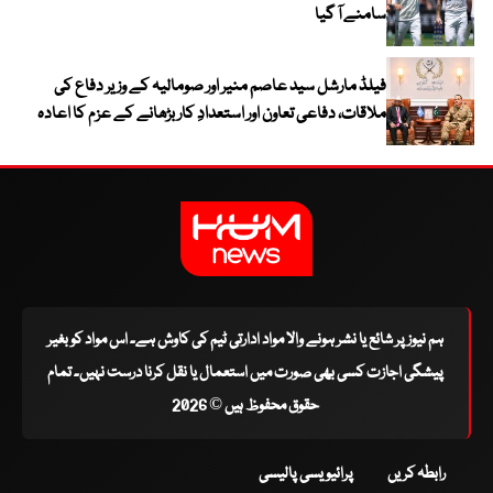
سامنے آ گیا
فیلڈ مارشل سید عاصم منیر اور صومالیہ کے وزیر دفاع کی
ملاقات، دفاعی تعاون اور استعدادِ کار بڑھانے کے عزم کا اعادہ
ہم نیوز پر شائع یا نشر ہونے والا مواد ادارتی ٹیم کی کاوش ہے۔ اس مواد کو بغیر
پیشگی اجازت کسی بھی صورت میں استعمال یا نقل کرنا درست نہیں۔ تمام
حقوق محفوظ ہیں © 2026
رابطہ کریں
پرائیویسی پالیسی