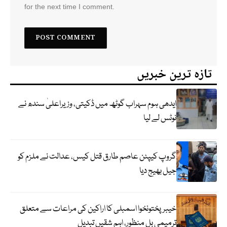
for the next time I comment.
تازہ ترین خبریں
ایدھی ہوم سہراب گوٹھ میں ڈکیتی، وزیراعلیٰ سندھ نے
نوٹس لے لیا
گروپ کیپٹن عاصم طارق قتل کیس، عدالت نے ملزم کو
جیل بھیج دیا
خیبرپختونخوا اسمبلی کا اراکین کی مراعات سے متعلق
ترمیمی بل منظور، اہم شقیں تبدیل