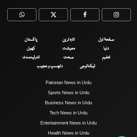
WhatsApp
Twitter
Facebook
Faceboo
صفحۂ اول
تازہ ترین
پاکستان
دنیا
معیشت
کھیل
تعلیم
صحت
انٹرٹینمنٹ
ٹیکنالوجی
دلچسپ و عجیب
Pakistan News in Urdu
Sports News in Urdu
Business News in Urdu
Tech News in Urdu
Entertainment News in Urdu
Health News in Urdu