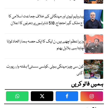
پیٹرولیم لیوی اور مہنگائی کے خلاف جماعت اسلامی کا
آج ملک گیر احتجاج، 510 شاہراہوں پر دھرنوں کا اعلان
وزیراعظم اچھے ہیں، ن لیگ کا ایک حصہ ہمارا اتحاد توڑنا
چاہتا ہے، بلاول بھٹو
کون سی چیز مہنگی ہوئی ،کونسی سستی؟ ہفتہ وار رپورٹ
آگئی
ہمیں فالو کریں
WhatsApp
Twitter
Facebook
Faceboo