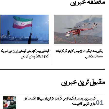
متعلقہ خبریں
آبنائے ہرمز کھولنے کیلئے ایران نے امریکا
یکے بعد دیگرے 2 ہیلی کاپٹر گر کر تباہ؛
کو 6 شرائط پیش کر دیں
متعدد ہلاکتیں
مقبول ترین خبریں
کیریبین پریمیئر لیگ ، قومی کرکٹرز کو این او سی 19 اگست کو
01
جاری کرنے کا فیصلہ