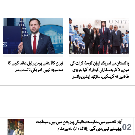
پاکستان نے امریکا، ایران کو مذاکرات کی
ایران کا آبنائے ہرمز پر ٹول عائد کرنے کا
میز پر لا کر وہ سفارتی کردار اداکیا جو بڑی
منصوبہ نہیں، امریکی نائب صدر
طاقتیں نہ کرسکیں، ساؤتھ ایشین وائسز
آزاد کشمیر میں حکومت بنانیکی پوزیشن میں ہیں ، مینڈیٹ
3
02
چھیننے نہیں دیں گے ، رانا ثناء اللہ ، امیر مقام