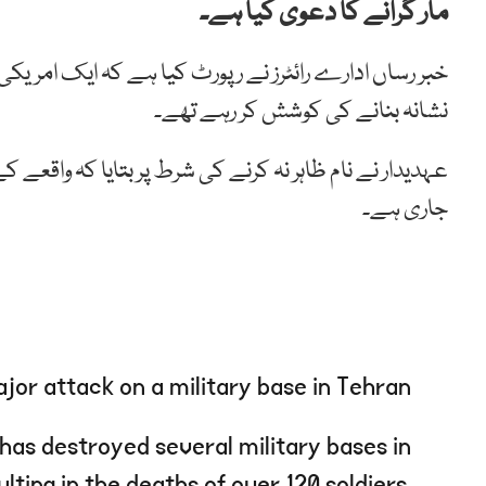
مار گرانے کا دعویٰ کیا ہے۔
خبر رساں ادارے رائٹرز نے رپورٹ کیا ہے کہ ایک امریکی 
نشانہ بنانے کی کوشش کر رہے تھے۔
عہدیدار نے نام ظاہر نہ کرنے کی شرط پر بتایا کہ واقعے
جاری ہے۔
jor attack on a military base in Tehran
has destroyed several military bases in
ulting in the deaths of over 120 soldiers.