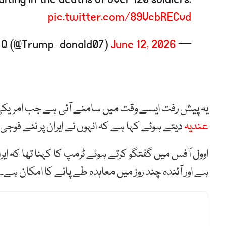
pic.twitter.com/89VcbRECvd
June 12, 2026
— Donald Trump Jr Q (@Trump_donald07)
یہ پیش رفت ایسے وقت میں سامنے آئی ہے جب امریکی 
عندیہ
دیتے ہوئے کہا ہے کہ انہوں نے ایران پر نئے فوجی
اوول آفس میں گفتگو کرتے ہوئے ٹرمپ کا کہنا تھا کہ 
ہے اور آئندہ چند روز میں معاہدہ طے پانے کا امکان ہے