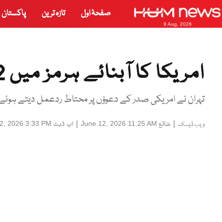
صفحۂ اول
تازہ ترین
پاکستان
9 Aug, 2026
امریکا کا آبنائے ہرمز میں 2 ایرانی ڈرون مار گرانے کا دعویٰ
تہران نے امریکی صدر کے دعوؤں پر محتاط ردعمل دیتے ہوئے 
|
شائع
|
اپ ڈیٹ
2, 2026 3:33 PM
June 12, 2026 11:25 AM
ویب ڈیسک