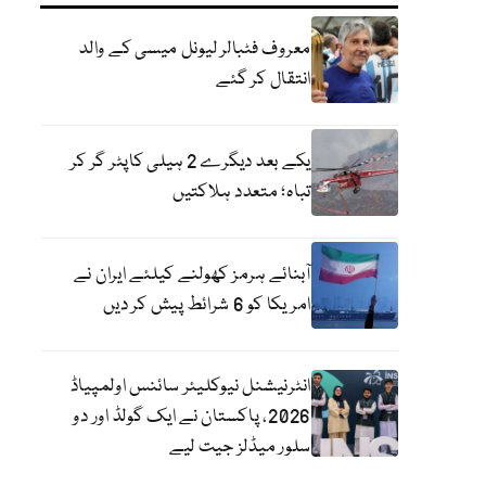
معروف فٹبالر لیونل میسی کے والد
انتقال کر گئے
یکے بعد دیگرے 2 ہیلی کاپٹر گر کر
تباہ؛ متعدد ہلاکتیں
آبنائے ہرمز کھولنے کیلئے ایران نے
امریکا کو 6 شرائط پیش کر دیں
انٹرنیشنل نیوکلیئر سائنس اولمپیاڈ
2026، پاکستان نے ایک گولڈ اور دو
سلور میڈلز جیت لیے