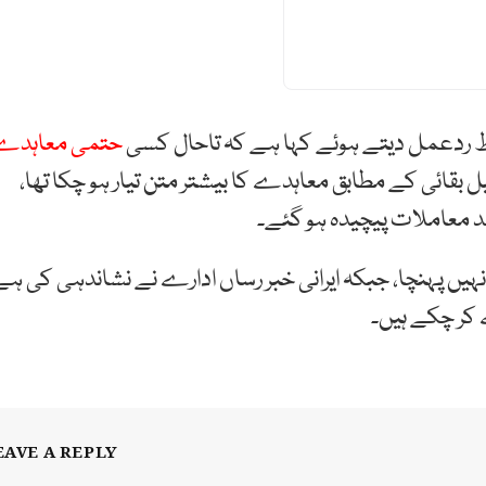
ط ردعمل دیتے ہوئے کہا ہے کہ تاحال کسی
حتمی معاہدے
ل بقائی کے مطابق معاہدے کا بیشتر متن تیار ہو چکا تھا،
د معاملات پیچیدہ ہو گئے۔
نہیں پہنچا، جبکہ ایرانی خبر رساں ادارے نے نشاندہی کی ہے
 کر چکے ہیں۔
EAVE A REPLY