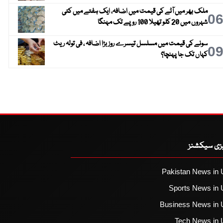
ملک بھر میں آٹے کی قیمت میں اضافہ، ایک ہفتے میں کئی
0
شہروں میں 20 کلو تھیلا 100 روپے تک مہنگا
سونے کی قیمت میں مسلسل تیسرے روز بڑا اضافہ ، فی تولہ ریٹ
0
کہاں تک جا پہنچا؟
یزی سیکشنز
Pakistan News in 
Sports News in 
Business News in 
Tech News in 