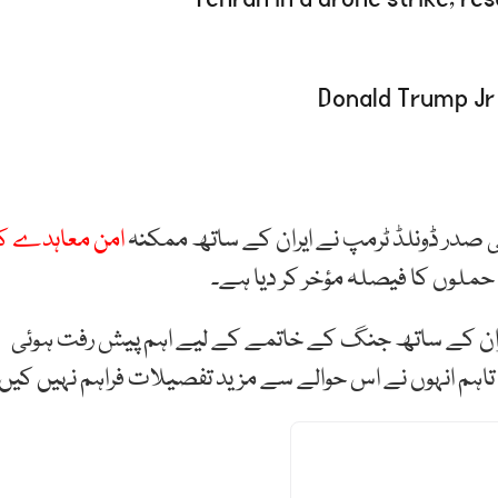
صدر ڈونلڈ ٹرمپ نے ایران کے ساتھ ممکنہ
امن معاہدے کا
 حملوں کا فیصلہ مؤخر کر دیا ہے۔
ایران کے ساتھ جنگ کے خاتمے کے لیے اہم پیش رفت ہوئی
۔ تاہم انہوں نے اس حوالے سے مزید تفصیلات فراہم نہیں کیں