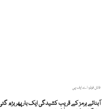
فائل فوٹو: اے ایف پی
آبنائے ہرمز کے قریب کشیدگی ایک بار پھر بڑھ گئی 