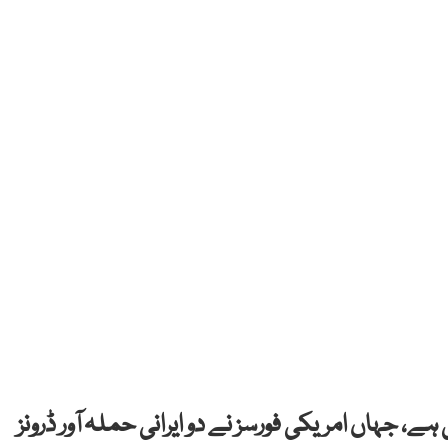
ہے، جہاں امریکی فورسز نے دو ایرانی حملہ آور ڈرونز