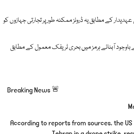
عہدیدار کے مطابق یہ ڈرونز ممکنہ طور پر تجارتی جہازوں کو
 کے باوجود آبنائے ہرمز میں بحری ٹریفک معمول کے مطابق
Breaking News 🚨
Ma
According to reports from sources, the US 
Tehran in a drone strike, res