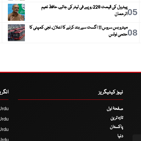
پیٹرول کی قیمت 228 روپے فی لیٹر کی جائے، حافظ نعیم
6
05
الرحمان
میٹرو بس سروس 11 اگست سے بند کرنے کا اعلان، نجی کمپنی کا
9
08
حتمی نوٹس
نیوز کیٹیگریز
انگر
صفحۂ اول
Urdu
تازہ ترین
Urdu
پاکستان
Urdu
دنیا
Urdu