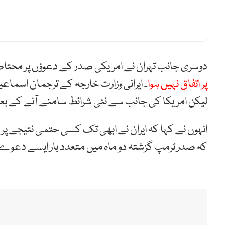
دوسری جانب تہران نے امریکی صدر کے دعوؤں پر محتا
پر اتفاق نہیں ہوا
۔ ایرانی وزارت خارجہ کے ترجمان اسماعی
لیکن امریکا کی جانب سے نئی شرائط سامنے آنے کے بع
انہوں نے کہا کہ ایران نے ابھی تک کسی حتمی نتیجے پر 
کہ صدر ٹرمپ گزشتہ دو ماہ میں متعدد بار ایسے دعوے