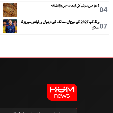
4 روز میں سونے کی قیمت میں بڑا اضافہ
04
ورلڈ کپ 2027 کے میزبان ممالک کے درمیان ٹی ٹوئنٹی سیریز کا
07
اعلان