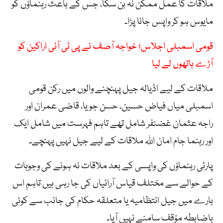
ملاقات کا عمل ممکن نہ بن سکا، جس کے باعث رہنماؤں کو
مایوس ہو کر واپس جانا پڑا۔
قومی اسمبلی اجلاس؛ خواجہ آصف نے پی ٹی آئی اراکین کو
آڑے ہاتھوں لے لیا
ملاقات کے لیے اڈیالہ جیل پہنچنے والوں میں رکن قومی
اسمبلی میاں فیاض حسین، حسن جویا، قاضی عمران اور
راجہ عثمان غضنفر شامل تھے تاہم فہرست میں شامل ایک
اور رہنما جام امان اللہ ملاقات کے لیے جیل نہیں پہنچے۔
پارٹی رہنماؤں کی واپسی کے بعد ملاقات نہ ہونے کی وجوہات
کے حوالے سے مختلف قیاس آرائیاں کی جا رہی ہیں تاہم اس
بارے میں جیل انتظامیہ یا متعلقہ حکام کی جانب سے کوئی
باضابطہ مؤقف سامنے نہیں آیا۔