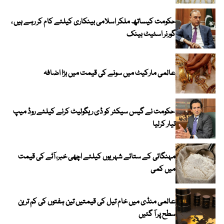
حکومت کیساتھ ملکر اسلامی بینکاری کیلئے کام کر رہے ہیں ،
گورنر اسٹیٹ بینک
عالمی مارکیٹ میں سونے کی قیمت میں بڑا اضافہ
حکومت نے گیس سیکٹر کو ڈی ریگولیٹ کرنے کیلئے روڈ میپ
تیار کرلیا
مہنگائی کے ستائے شہریوں کیلئے اچھی خبر، آٹے کی قیمت
میں کمی
عالمی منڈی میں خام تیل کی قیمتیں تین ہفتوں کی کم ترین
سطح پر آ گئیں