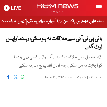
LIVE
6 Aug, 2026
صفحۂ اول
تازہ ترین
پاکستان
دنیا
ایران-اسرائیل جنگ
کھیل
انٹرٹینمنٹ
بانی پی ٹی آئی سے ملاقات نہ ہو سکی، رہنما واپس
لوٹ گئے
اڈیالہ جیل میں ملاقات کیلئے آنے والے کسی بھی رہنما
کو اجازت نہ مل سکی، جام امان اللہ پہنچ ہی نہ سکے
|
شائع
June 11, 2026 5:26 PM
ویب ڈیسک