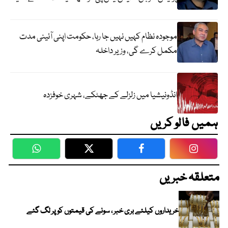
موجودہ نظام کہیں نہیں جا رہا، حکومت اپنی آئینی مدت
مکمل کرے گی، وزیر داخلہ
انڈونیشیا میں زلزلے کے جھٹکے، شہری خوفزدہ
ہمیں فالو کریں
WhatsApp
Twitter
Facebook
Faceboo
متعلقہ خبریں
خریداروں کیلئے بری خبر ، سونے کی قیمتوں کو پر لگ گئے