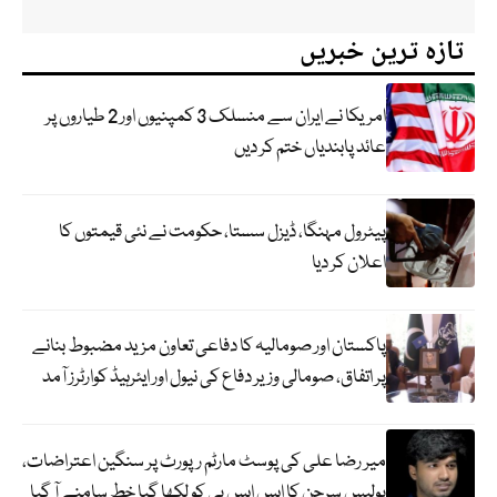
تازہ ترین خبریں
امریکا نے ایران سے منسلک 3 کمپنیوں اور 2 طیاروں پر
عائد پابندیاں ختم کر دیں
پیٹرول مہنگا، ڈیزل سستا، حکومت نے نئی قیمتوں کا
اعلان کر دیا
پاکستان اور صومالیہ کا دفاعی تعاون مزید مضبوط بنانے
پر اتفاق، صومالی وزیر دفاع کی نیول اور ایئرہیڈ کوارٹرز آمد
میر رضا علی کی پوسٹ مارٹم رپورٹ پر سنگین اعتراضات،
پولیس سرجن کا ایس ایس پی کو لکھا گیا خط سامنے آ گیا