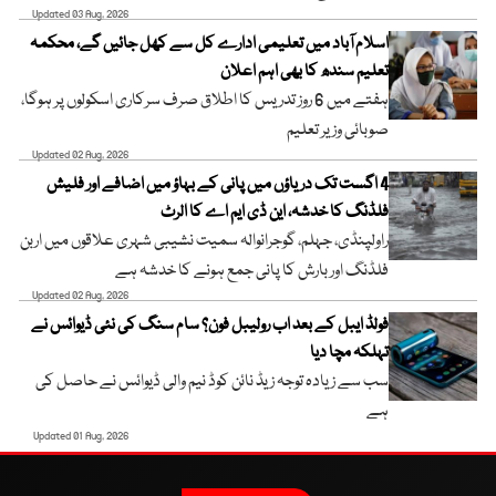
Updated 03 Aug, 2026
اسلام آباد میں تعلیمی ادارے کل سے کھل جائیں گے، محکمہ
تعلیم سندھ کا بھی اہم اعلان
ہفتے میں 6 روز تدریس کا اطلاق صرف سرکاری اسکولوں پر ہوگا،
صوبائی وزیر تعلیم
Updated 02 Aug, 2026
4 اگست تک دریاؤں میں پانی کے بہاؤ میں اضافے اور فلیش
فلڈنگ کا خدشہ، این ڈی ایم اے کا الرٹ
راولپنڈی، جہلم، گوجرانوالہ سمیت نشیبی شہری علاقوں میں اربن
فلڈنگ اور بارش کا پانی جمع ہونے کا خدشہ ہے
Updated 02 Aug, 2026
فولڈ ایبل کے بعد اب رولیبل فون؟ سام سنگ کی نئی ڈیوائس نے
تہلکہ مچا دیا
سب سے زیادہ توجہ زیڈ نائن کوڈ نیم والی ڈیوائس نے حاصل کی
ہے
Updated 01 Aug, 2026