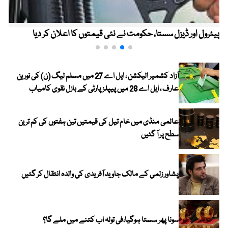
پیٹرول اور ڈیزل سستا، حکومت نے نئی قیمتوں کا اعلان کر دیا
آزاد کشمیر الیکشن ، ایل اے 27 میں مسلم لیگ (ن) کی نورین
عارف ، ایل اے 28 میں پیپلز پارٹی کے بازل نقوی کامیاب
عالمی منڈی میں خام تیل کی قیمتیں تین ہفتوں کی کم ترین
سطح پر آ گئیں
پشاور زلمی کے مالک جاوید آفریدی کی والدہ انتقال کر گئیں
سونا پھر سستا ہوگیا،فی تولہ اب کتنے میں ملے گا؟