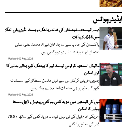
ایڈیٹرچوائس
دوسرا ٹیسٹ، ساجد خان کی شاندار بالنگ، ویسٹ انڈیز پہلی اننگز
میں 344 رنز پر آؤٹ
پاکستان کی جانب سے ساجد خان نے 4، محمد علی، علی
عثمان اور عبید شاہ نے دو دو وکٹیں لیں
Updated 03 Aug, 2026
مائیک اسمتھ کو قومی ٹیسٹ ٹیم کا بیٹنگ کوچ بنائے جانے کا
قوی امکان
جنوبی افریقی کرکٹر اس سے قبل ملتان سلطانز کے اسسٹنٹ
کوچ کے طور پر بھی خدمات انجام دے چکے ہیں
Updated 03 Aug, 2026
تیل کی قیمتوں میں مزید کمی ہو گئی، پیٹرول و ڈیزل سستا
ہونے کا امکان
امریکی خام تیل کی فی بیرل قیمت مزید کمی کے ساتھ 78.97
ڈالر کی سطح پر آ گئی