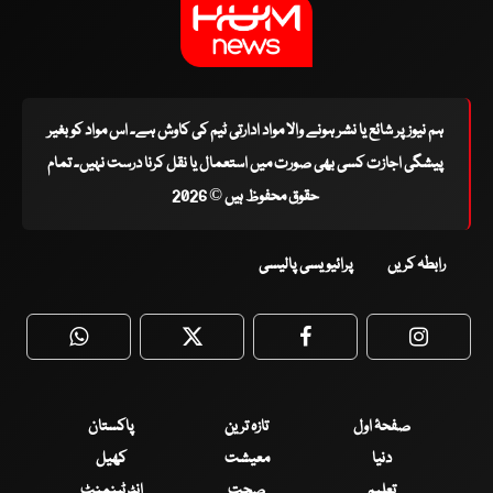
ہم نیوز پر شائع یا نشر ہونے والا مواد ادارتی ٹیم کی کاوش ہے۔ اس مواد کو بغیر
پیشگی اجازت کسی بھی صورت میں استعمال یا نقل کرنا درست نہیں۔ تمام
حقوق محفوظ ہیں © 2026
رابطہ کریں
پرائیویسی پالیسی
WhatsApp
Twitter
Facebook
Faceboo
صفحۂ اول
تازہ ترین
پاکستان
دنیا
معیشت
کھیل
تعلیم
صحت
انٹرٹینمنٹ